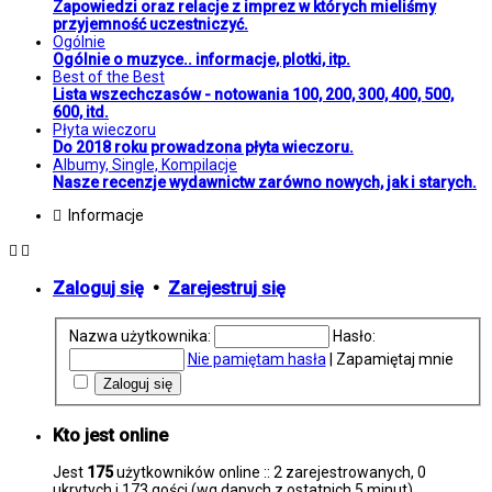
Zapowiedzi oraz relacje z imprez w których mieliśmy
przyjemność uczestniczyć.
Ogólnie
Ogólnie o muzyce.. informacje, plotki, itp.
Best of the Best
Lista wszechczasów - notowania 100, 200, 300, 400, 500,
600, itd.
Płyta wieczoru
Do 2018 roku prowadzona płyta wieczoru.
Albumy, Single, Kompilacje
Nasze recenzje wydawnictw zarówno nowych, jak i starych.
Informacje
Zaloguj się
•
Zarejestruj się
Nazwa użytkownika:
Hasło:
Nie pamiętam hasła
|
Zapamiętaj mnie
Kto jest online
Jest
175
użytkowników online :: 2 zarejestrowanych, 0
ukrytych i 173 gości (wg danych z ostatnich 5 minut)