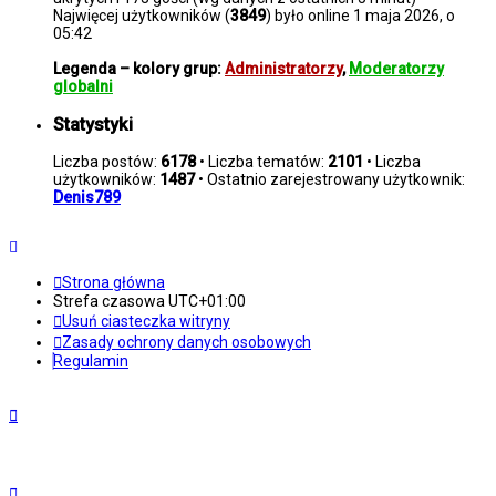
Najwięcej użytkowników (
3849
) było online 1 maja 2026, o
05:42
Legenda – kolory grup:
Administratorzy
,
Moderatorzy
globalni
Statystyki
Liczba postów:
6178
• Liczba tematów:
2101
• Liczba
użytkowników:
1487
• Ostatnio zarejestrowany użytkownik:
Denis789
Strona główna
Strefa czasowa
UTC+01:00
Usuń ciasteczka witryny
Zasady ochrony danych osobowych
Regulamin