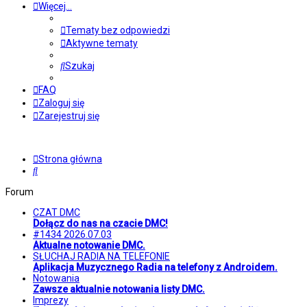
Więcej…
Tematy bez odpowiedzi
Aktywne tematy
Szukaj
FAQ
Zaloguj się
Zarejestruj się
Strona główna
Szukaj
Forum
CZAT DMC
Dołącz do nas na czacie DMC!
#1434 2026.07.03
Aktualne notowanie DMC.
SŁUCHAJ RADIA NA TELEFONIE
Aplikacja Muzycznego Radia na telefony z Androidem.
Notowania
Zawsze aktualnie notowania listy DMC.
Imprezy