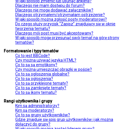
W jaki sposób zmienić lub usunąć ankietę?
Dlaczego nie mam dostępu do forum?
Dlaczego nie mogę dodawać załączników?
Dlaczego otrzymałem/otrzymałam ostrzeżenie?
W jaki sposób można zgłosić posty moderatorowi?
Do czego służy przycisk “Zapisz” znajdujący się w oknie
tworzenia tematu?
Dlaczego mój post musi być akceptowany?
W jaki sposób mogę przesunąć swój temat na górę strony
tematów?
Formatowanie i typy tematów
Co to jest BBCode?
Czy można używać języka HTML?
Co to są są emotikony?
Czy można umieszczać obrazki w poście?
Co to są ogłoszenia globalne?
Co to są ogłoszenia?
Co to są przyklejone tematy?
Co to są zamknięte tematy?
Co to są ikony tematu?
Rangi użytkownika i grupy
Kim są administratorzy?
Kim są moderatorzy?
Co to są grupy użytkowników?
Gdzie znajduje się spis grup użytkowników i jak można
dołączyć do grupy?
W jaki sposób można zostać liderem grupy?