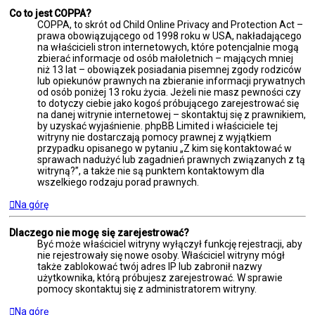
Co to jest COPPA?
COPPA, to skrót od Child Online Privacy and Protection Act –
prawa obowiązującego od 1998 roku w USA, nakładającego
na właścicieli stron internetowych, które potencjalnie mogą
zbierać informacje od osób małoletnich – mających mniej
niż 13 lat – obowiązek posiadania pisemnej zgody rodziców
lub opiekunów prawnych na zbieranie informacji prywatnych
od osób poniżej 13 roku życia. Jeżeli nie masz pewności czy
to dotyczy ciebie jako kogoś próbującego zarejestrować się
na danej witrynie internetowej – skontaktuj się z prawnikiem,
by uzyskać wyjaśnienie. phpBB Limited i właściciele tej
witryny nie dostarczają pomocy prawnej z wyjątkiem
przypadku opisanego w pytaniu „Z kim się kontaktować w
sprawach nadużyć lub zagadnień prawnych związanych z tą
witryną?”, a także nie są punktem kontaktowym dla
wszelkiego rodzaju porad prawnych.
Na górę
Dlaczego nie mogę się zarejestrować?
Być może właściciel witryny wyłączył funkcję rejestracji, aby
nie rejestrowały się nowe osoby. Właściciel witryny mógł
także zablokować twój adres IP lub zabronił nazwy
użytkownika, którą próbujesz zarejestrować. W sprawie
pomocy skontaktuj się z administratorem witryny.
Na górę