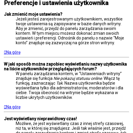
Preferencje i ustawienia użytkownika
Jak zmienić moje ustawienia?
Jeżeli jesteś zarejestrowanym użytkownikiem, wszystkie
twoje ustawienia są zapisywane w bazie danych witryny.
Aby je zmienić, przejdź do panelu zarządzania swoim
kontem. W tym miejscu możesz dokonać zmian swoich
ustawień i preferencji. Odnośnik do panelu o nazwie “Moje
konto” znajduje się zazwyczaj na górze stron witryny.
Na górę
W jaki sposób można zapobiec wyświetlaniu nazwy użytkownika
na liście użytkowników przeglądających forum?
W panelu zarządzania kontem, w “Ustawieniach witryny”
znajduje się funkcja
Nie pokazuj statusu online
. Włącz tę
funkcję, zaznaczając
Tak
. Nazwa użytkownika będzie
wyświetlana tylko dla administratorów, moderatorów i dla
ciebie. Twoja obecność na witrynie będzie wykazana w
liczbie ukrytych użytkowników.
Na górę
Jest wyświetlany nieprawidłowy czas!
Możliwe, że jest wyświetlany czas z innej strefy czasowej,
niż ta, w której się znajdujesz. Jeśli tak właśnie jest, przejdź
do panelu zarządzania kontem i zmień strefę czasową, tak