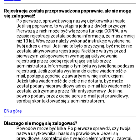
Rejestracja została przeprowadzona poprawnie, ale nie mogę
się zalogować!
Po pierwsze, sprawdź swoją nazwę użytkownika i hasło.
Jeśli są poprawne, to wystąpiła jedna z dwóch przyczyn.
Pierwszą z nich może być włączona funkcja COPPA, a w
czasie rejestracji została podana informacja, że masz mniej
niż 13 lat. Wówczas należy wykonać instrukcje wysłane na
twój adres e-mail. Jeśli nie to było przyczyną, być może nie
została aktywowana rejestracja. Niektóre witryny przed
pierwszym zalogowaniem wymagają aktywowania
rejestracji przez osobę rejestrującą się lub przez
administratora. Informacja o tym była wyświetlona podczas
rejestracji. Jeśli została wysłana do ciebie wiadomość e-
mail, postępuj zgodnie z zawartymi w niej instrukcjami.
Jeżeli taka wiadomość do ciebie nie dotarła, być może
został podany nieprawidłowy adres e-mail lub wiadomość
została zatrzymana przez filtr antyspamowy. Jeśli na
pewno podany przez ciebie adres e-mail jest prawidłowy,
spróbuj skontaktować się z administratorem.
Na górę
Dlaczego nie mogę się zalogować?
Powodów może być kilka. Po pierwsze sprawdź, czy twoja
nazwa użytkownika i hasło są prawidłowe. Jeżeli są
prawidłowe, skontaktuj się z właścicielem witryny i zapytaj,