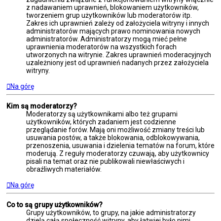
z nadawaniem uprawnień, blokowaniem użytkowników,
tworzeniem grup użytkowników lub moderatorów itp.
Zakres ich uprawnień zależy od założyciela witryny i innych
administratorów mających prawo nominowania nowych
administratorów. Administratorzy mogą mieć pełne
uprawnienia moderatorów na wszystkich forach
utworzonych na witrynie. Zakres uprawnień moderacyjnych
uzależniony jest od uprawnień nadanych przez założyciela
witryny.
Na górę
Kim są moderatorzy?
Moderatorzy są użytkownikami albo też grupami
użytkowników, których zadaniem jest codzienne
przeglądanie forów. Mają oni możliwość zmiany treści lub
usuwania postów, a także blokowania, odblokowywania,
przenoszenia, usuwania i dzielenia tematów na forum, które
moderują. Z reguły moderatorzy czuwają, aby użytkownicy
pisali na temat oraz nie publikowali niewłaściwych i
obraźliwych materiałów.
Na górę
Co to są grupy użytkowników?
Grupy użytkowników, to grupy, na jakie administratorzy
dzielą całą społeczność witryny, aby łatwiej było nimi