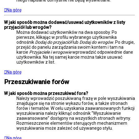
niego napisane domyślnie nie będą wyświetlane.
Na górę
W jaki sposób można dodawać/usuwać użytkowników z listy
przyjaciół lub wrogów?
Można dodawać użytkowników na dwa sposoby. Po
pierwsze, klikając w profilu wybranego użytkownika
odnośnik
Dodaj do przyjaciół
lub
Dodaj do wrogów
. Po drugie,
przejść do panelu zarządzania swoim kontem i tam na
karcie
Przyjaciele i wrogowie
wprowadzić odpowiednie dane
użytkownika. Na tej samej karcie można także usuwać
użytkowników z list.
Na górę
Przeszukiwanie forów
W jaki sposób można przeszukiwać fora?
Należy wprowadzić poszukiwaną frazę w pole wyszukiwania
znajdujące się na stronie wykazu forów, a także stronach
forów i tematów. W celu uzyskania zaawansowanych funkcji
wyszukiwania należy kliknąć odnośnik “Wyszukiwanie
zaawansowane” dostępny na wszystkich stronach witryny.
Rozmieszczenie elementów sterujących mechanizmem
wyszukiwania może zależeć od używanego stylu.
Na górę