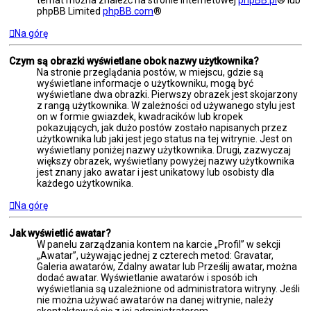
phpBB Limited
phpBB.com
®
Na górę
Czym są obrazki wyświetlane obok nazwy użytkownika?
Na stronie przeglądania postów, w miejscu, gdzie są
wyświetlane informacje o użytkowniku, mogą być
wyświetlane dwa obrazki. Pierwszy obrazek jest skojarzony
z rangą użytkownika. W zależności od używanego stylu jest
on w formie gwiazdek, kwadracików lub kropek
pokazujących, jak dużo postów zostało napisanych przez
użytkownika lub jaki jest jego status na tej witrynie. Jest on
wyświetlany poniżej nazwy użytkownika. Drugi, zazwyczaj
większy obrazek, wyświetlany powyżej nazwy użytkownika
jest znany jako awatar i jest unikatowy lub osobisty dla
każdego użytkownika.
Na górę
Jak wyświetlić awatar?
W panelu zarządzania kontem na karcie „Profil” w sekcji
„Awatar”, używając jednej z czterech metod: Gravatar,
Galeria awatarów, Zdalny awatar lub Prześlij awatar, można
dodać awatar. Wyświetlanie awatarów i sposób ich
wyświetlania są uzależnione od administratora witryny. Jeśli
nie można używać awatarów na danej witrynie, należy
skontaktować się z jej administratorem.