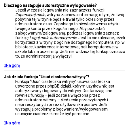
Dlaczego następuje automatyczne wylogowanie?
Jeżeli w czasie logowania nie zaznaczysz funkcji
Zapamiętaj mnie
, witryna zachowa informację o tym, że twój
pobyt na tej witrynie będzie trwał tylko określony przez
administratora czas. Zapobiega to niewłaściwemu użyciu
twojego konta przez kogoś innego. Aby pozostać
zalogowanym/zalogowaną, podczas logowania zaznacz
funkcję
Loguj mnie automatycznie
. Jest to niezalecane, jeżeli
korzystasz z witryny z ogólnie dostępnego komputera, np. w
bibliotece, kawiarence internetowej, sali komputerowej w
szkole lub na uczelni itp. Jeśli nie widzisz tej funkcji, oznacza
to, że administrator ją wyłączył.
Na górę
Jak działa funkcja “Usuń ciasteczka witryny”?
Funkcja “Usuń ciasteczka witryny” usuwa ciasteczka
utworzone przez phpBB dzięki, którym użytkownik jest
autoryzowany i logowany do witryny. Dostarczają one
również funkcję – jeśli została włączona przez
administratora witryny – śledzenia przeczytanych i
nieprzeczytanych przez użytkownika postów. Jeśli
występują problemy z logowaniem/wylogowaniem,
usunięcie ciasteczek może być pomocne.
Na górę