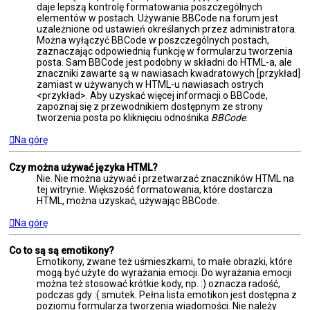
daje lepszą kontrolę formatowania poszczególnych
elementów w postach. Używanie BBCode na forum jest
uzależnione od ustawień określanych przez administratora.
Można wyłączyć BBCode w poszczególnych postach,
zaznaczając odpowiednią funkcję w formularzu tworzenia
posta. Sam BBCode jest podobny w składni do HTML-a, ale
znaczniki zawarte są w nawiasach kwadratowych [przykład]
zamiast w używanych w HTML-u nawiasach ostrych
<przykład>. Aby uzyskać więcej informacji o BBCode,
zapoznaj się z przewodnikiem dostępnym ze strony
tworzenia posta po kliknięciu odnośnika
BBCode
.
Na górę
Czy można używać języka HTML?
Nie. Nie można używać i przetwarzać znaczników HTML na
tej witrynie. Większość formatowania, które dostarcza
HTML, można uzyskać, używając BBCode.
Na górę
Co to są są emotikony?
Emotikony, zwane też uśmieszkami, to małe obrazki, które
mogą być użyte do wyrażania emocji. Do wyrażania emocji
można też stosować krótkie kody, np. :) oznacza radość,
podczas gdy :( smutek. Pełna lista emotikon jest dostępna z
poziomu formularza tworzenia wiadomości. Nie należy