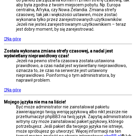
aby była zgodna z twoim miejscem pobytu. Np. Europa
centralna, Afryka, czy Nowa Zelandia. Zmiana strefy
czasowej, tak jak i większości ustawień, może zostać
wykonana tylko przez zarejestrowanych użytkowników.
Jeżeli nie jesteś zarejestrowanym użytkownikiem – teraz
jest dobry moment, by się zarejestrować.
Na górę
Została wykonana zmiana strefy czasowej, a nadal jest
wyświetlany nieprawidłowy czas!
Jeżeli na pewno strefa czasowa została ustawiona
prawidłowo, a czas nadal jest wyświetlany nieprawidłowo,
oznacza to, że czas na serwerze jest ustawiony
nieprawidłowo. Poinformuj o tym administratora, by
naprawił problem.
Na górę
Mojego języka nie ma na liście!
Być może administrator nie zainstalował pakietu
zawierającego twoją wersję językową albo nikt jeszcze nie
przetłumaczył phpBB3 na twój język. Zapytaj administratora
witryny czy może zainstalować pakiet językowy, którego
potrzebujesz. Jeśli pakiet dla twojego języka nie istnieje,
może spróbujesz go utworzyć. Więcej informacji na ten
temat można znaleźć na stronie internetowej
phpBB.pl
® lub