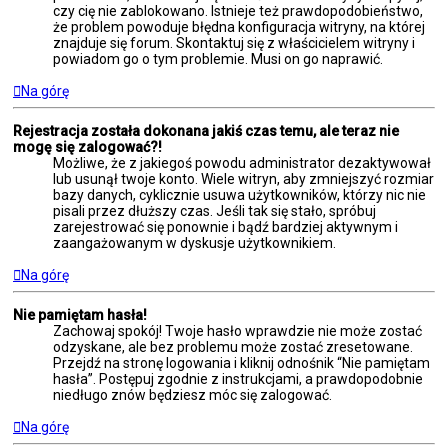
czy cię nie zablokowano. Istnieje też prawdopodobieństwo,
że problem powoduje błędna konfiguracja witryny, na której
znajduje się forum. Skontaktuj się z właścicielem witryny i
powiadom go o tym problemie. Musi on go naprawić.
Na górę
Rejestracja została dokonana jakiś czas temu, ale teraz nie
mogę się zalogować?!
Możliwe, że z jakiegoś powodu administrator dezaktywował
lub usunął twoje konto. Wiele witryn, aby zmniejszyć rozmiar
bazy danych, cyklicznie usuwa użytkowników, którzy nic nie
pisali przez dłuższy czas. Jeśli tak się stało, spróbuj
zarejestrować się ponownie i bądź bardziej aktywnym i
zaangażowanym w dyskusje użytkownikiem.
Na górę
Nie pamiętam hasła!
Zachowaj spokój! Twoje hasło wprawdzie nie może zostać
odzyskane, ale bez problemu może zostać zresetowane.
Przejdź na stronę logowania i kliknij odnośnik “Nie pamiętam
hasła”. Postępuj zgodnie z instrukcjami, a prawdopodobnie
niedługo znów będziesz móc się zalogować.
Na górę