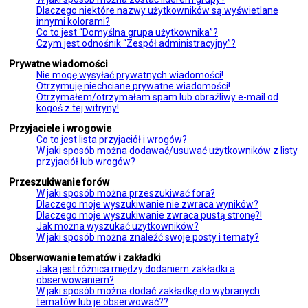
Dlaczego niektóre nazwy użytkowników są wyświetlane
innymi kolorami?
Co to jest “Domyślna grupa użytkownika”?
Czym jest odnośnik “Zespół administracyjny”?
Prywatne wiadomości
Nie mogę wysyłać prywatnych wiadomości!
Otrzymuję niechciane prywatne wiadomości!
Otrzymałem/otrzymałam spam lub obraźliwy e-mail od
kogoś z tej witryny!
Przyjaciele i wrogowie
Co to jest lista przyjaciół i wrogów?
W jaki sposób można dodawać/usuwać użytkowników z listy
przyjaciół lub wrogów?
Przeszukiwanie forów
W jaki sposób można przeszukiwać fora?
Dlaczego moje wyszukiwanie nie zwraca wyników?
Dlaczego moje wyszukiwanie zwraca pustą stronę?!
Jak można wyszukać użytkowników?
W jaki sposób można znaleźć swoje posty i tematy?
Obserwowanie tematów i zakładki
Jaka jest różnica między dodaniem zakładki a
obserwowaniem?
W jaki sposób można dodać zakładkę do wybranych
tematów lub je obserwować??