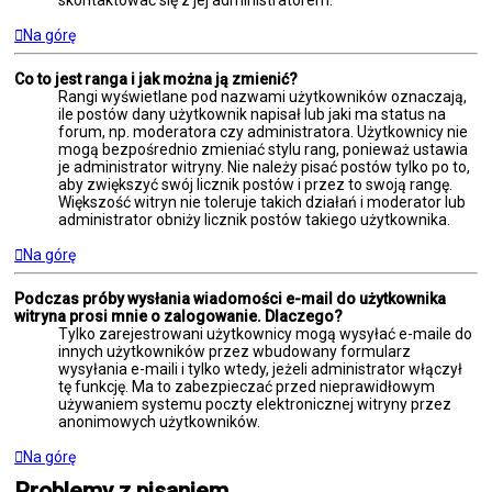
Na górę
Co to jest ranga i jak można ją zmienić?
Rangi wyświetlane pod nazwami użytkowników oznaczają,
ile postów dany użytkownik napisał lub jaki ma status na
forum, np. moderatora czy administratora. Użytkownicy nie
mogą bezpośrednio zmieniać stylu rang, ponieważ ustawia
je administrator witryny. Nie należy pisać postów tylko po to,
aby zwiększyć swój licznik postów i przez to swoją rangę.
Większość witryn nie toleruje takich działań i moderator lub
administrator obniży licznik postów takiego użytkownika.
Na górę
Podczas próby wysłania wiadomości e-mail do użytkownika
witryna prosi mnie o zalogowanie. Dlaczego?
Tylko zarejestrowani użytkownicy mogą wysyłać e-maile do
innych użytkowników przez wbudowany formularz
wysyłania e-maili i tylko wtedy, jeżeli administrator włączył
tę funkcję. Ma to zabezpieczać przed nieprawidłowym
używaniem systemu poczty elektronicznej witryny przez
anonimowych użytkowników.
Na górę
Problemy z pisaniem