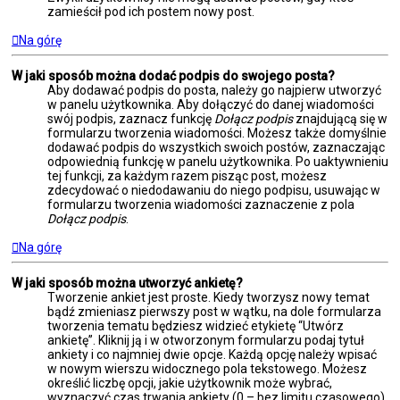
zamieścił pod ich postem nowy post.
Na górę
W jaki sposób można dodać podpis do swojego posta?
Aby dodawać podpis do posta, należy go najpierw utworzyć
w panelu użytkownika. Aby dołączyć do danej wiadomości
swój podpis, zaznacz funkcję
Dołącz podpis
znajdującą się w
formularzu tworzenia wiadomości. Możesz także domyślnie
dodawać podpis do wszystkich swoich postów, zaznaczając
odpowiednią funkcję w panelu użytkownika. Po uaktywnieniu
tej funkcji, za każdym razem pisząc post, możesz
zdecydować o niedodawaniu do niego podpisu, usuwając w
formularzu tworzenia wiadomości zaznaczenie z pola
Dołącz podpis
.
Na górę
W jaki sposób można utworzyć ankietę?
Tworzenie ankiet jest proste. Kiedy tworzysz nowy temat
bądź zmieniasz pierwszy post w wątku, na dole formularza
tworzenia tematu będziesz widzieć etykietę “Utwórz
ankietę”. Kliknij ją i w otworzonym formularzu podaj tytuł
ankiety i co najmniej dwie opcje. Każdą opcję należy wpisać
w nowym wierszu widocznego pola tekstowego. Możesz
określić liczbę opcji, jakie użytkownik może wybrać,
wyznaczyć czas trwania ankiety (0 – bez limitu czasowego),