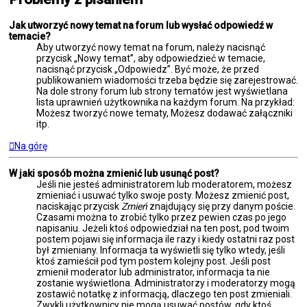
Jak utworzyć nowy temat na forum lub wysłać odpowiedź w
temacie?
Aby utworzyć nowy temat na forum, należy nacisnąć
przycisk „Nowy temat”, aby odpowiedzieć w temacie,
nacisnąć przycisk „Odpowiedz”. Być może, że przed
publikowaniem wiadomości trzeba będzie się zarejestrować.
Na dole strony forum lub strony tematów jest wyświetlana
lista uprawnień użytkownika na każdym forum. Na przykład:
Możesz tworzyć nowe tematy, Możesz dodawać załączniki
itp.
Na górę
W jaki sposób można zmienić lub usunąć post?
Jeśli nie jesteś administratorem lub moderatorem, możesz
zmieniać i usuwać tylko swoje posty. Możesz zmienić post,
naciskając przycisk
Zmień
znajdujący się przy danym poście.
Czasami można to zrobić tylko przez pewien czas po jego
napisaniu. Jeżeli ktoś odpowiedział na ten post, pod twoim
postem pojawi się informacja ile razy i kiedy ostatni raz post
był zmieniany. Informacja ta wyświetli się tylko wtedy, jeśli
ktoś zamieścił pod tym postem kolejny post. Jeśli post
zmienił moderator lub administrator, informacja ta nie
zostanie wyświetlona. Administratorzy i moderatorzy mogą
zostawić notatkę z informacją, dlaczego ten post zmieniali.
Zwykli użytkownicy nie mogą usuwać postów, gdy ktoś