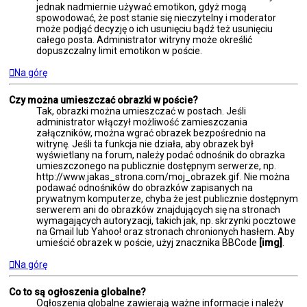
jednak nadmiernie używać emotikon, gdyż mogą
spowodować, że post stanie się nieczytelny i moderator
może podjąć decyzję o ich usunięciu bądź też usunięciu
całego posta. Administrator witryny może określić
dopuszczalny limit emotikon w poście.
Na górę
Czy można umieszczać obrazki w poście?
Tak, obrazki można umieszczać w postach. Jeśli
administrator włączył możliwość zamieszczania
załączników, można wgrać obrazek bezpośrednio na
witrynę. Jeśli ta funkcja nie działa, aby obrazek był
wyświetlany na forum, należy podać odnośnik do obrazka
umieszczonego na publicznie dostępnym serwerze, np.
http://www.jakas_strona.com/moj_obrazek.gif. Nie można
podawać odnośników do obrazków zapisanych na
prywatnym komputerze, chyba że jest publicznie dostępnym
serwerem ani do obrazków znajdujących się na stronach
wymagających autoryzacji, takich jak, np. skrzynki pocztowe
na Gmail lub Yahoo! oraz stronach chronionych hasłem. Aby
umieścić obrazek w poście, użyj znacznika BBCode
[img]
.
Na górę
Co to są ogłoszenia globalne?
Ogłoszenia globalne zawierają ważne informacje i należy