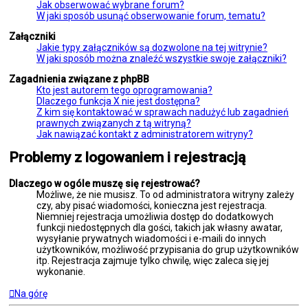
Jak obserwować wybrane forum?
W jaki sposób usunąć obserwowanie forum, tematu?
Załączniki
Jakie typy załączników są dozwolone na tej witrynie?
W jaki sposób można znaleźć wszystkie swoje załączniki?
Zagadnienia związane z phpBB
Kto jest autorem tego oprogramowania?
Dlaczego funkcja X nie jest dostępna?
Z kim się kontaktować w sprawach nadużyć lub zagadnień
prawnych związanych z tą witryną?
Jak nawiązać kontakt z administratorem witryny?
Problemy z logowaniem i rejestracją
Dlaczego w ogóle muszę się rejestrować?
Możliwe, że nie musisz. To od administratora witryny zależy
czy, aby pisać wiadomości, konieczna jest rejestracja.
Niemniej rejestracja umożliwia dostęp do dodatkowych
funkcji niedostępnych dla gości, takich jak własny awatar,
wysyłanie prywatnych wiadomości i e-maili do innych
użytkowników, możliwość przypisania do grup użytkowników
itp. Rejestracja zajmuje tylko chwilę, więc zaleca się jej
wykonanie.
Na górę