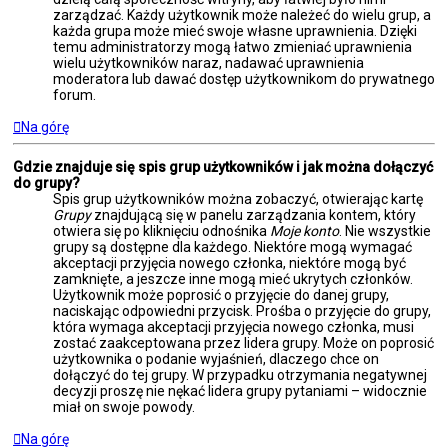
zarządzać. Każdy użytkownik może należeć do wielu grup, a
każda grupa może mieć swoje własne uprawnienia. Dzięki
temu administratorzy mogą łatwo zmieniać uprawnienia
wielu użytkowników naraz, nadawać uprawnienia
moderatora lub dawać dostęp użytkownikom do prywatnego
forum.
Na górę
Gdzie znajduje się spis grup użytkowników i jak można dołączyć
do grupy?
Spis grup użytkowników można zobaczyć, otwierając kartę
Grupy
znajdującą się w panelu zarządzania kontem, który
otwiera się po kliknięciu odnośnika
Moje konto
. Nie wszystkie
grupy są dostępne dla każdego. Niektóre mogą wymagać
akceptacji przyjęcia nowego członka, niektóre mogą być
zamknięte, a jeszcze inne mogą mieć ukrytych członków.
Użytkownik może poprosić o przyjęcie do danej grupy,
naciskając odpowiedni przycisk. Prośba o przyjęcie do grupy,
która wymaga akceptacji przyjęcia nowego członka, musi
zostać zaakceptowana przez lidera grupy. Może on poprosić
użytkownika o podanie wyjaśnień, dlaczego chce on
dołączyć do tej grupy. W przypadku otrzymania negatywnej
decyzji proszę nie nękać lidera grupy pytaniami – widocznie
miał on swoje powody.
Na górę