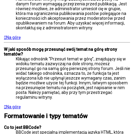
danym forum wymagają przejrzenia przed publikacją. Jest
również możliwe, że administrator umieścił cię w grupie,
która ma ograniczenia publikowania postów polegające na
konieczności ich akceptowania przez moderatorów przed
opublikowaniem na forum. Aby uzyskać więcej informacji,
skontaktuj się z administratorem witryny.
Na górę
W jaki sposób mogę przesunąć swój temat na górę strony
tematów?
Klikając odnośnik “Przesuń temat w górę”, znajdujący się w
widoku tematu zazwyczaj na dole strony, możesz
przesunąć go na samą górę pierwszej strony forum. Jeśli nie
widać takiego odnośnika, oznacza to, że funkcja ta jest
wyłączona lub nie upłynął jeszcze wymagany czas, zanim
będzie możliwe użycie tej funkcji. Innym, łatwym sposobem
na przesunięcie tematu na początek, jest napisanie w nim
posta. Należy pamiętać, aby przy tym przestrzegać
regulaminu witryny.
Na górę
Formatowanie i typy tematów
Co to jest BBCode?
BBCode jest specjalną implementacją języka HTML, która