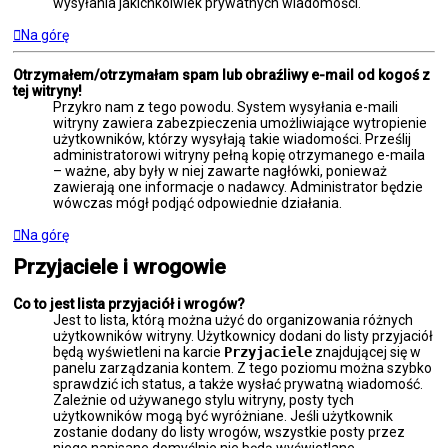
wysyłania jakichkolwiek prywatnych wiadomości.
Na górę
Otrzymałem/otrzymałam spam lub obraźliwy e-mail od kogoś z
tej witryny!
Przykro nam z tego powodu. System wysyłania e-maili
witryny zawiera zabezpieczenia umożliwiające wytropienie
użytkowników, którzy wysyłają takie wiadomości. Prześlij
administratorowi witryny pełną kopię otrzymanego e-maila
– ważne, aby były w niej zawarte nagłówki, ponieważ
zawierają one informacje o nadawcy. Administrator będzie
wówczas mógł podjąć odpowiednie działania.
Na górę
Przyjaciele i wrogowie
Co to jest lista przyjaciół i wrogów?
Jest to lista, którą można użyć do organizowania różnych
użytkowników witryny. Użytkownicy dodani do listy przyjaciół
będą wyświetleni na karcie
Przyjaciele
znajdującej się w
panelu zarządzania kontem. Z tego poziomu można szybko
sprawdzić ich status, a także wysłać prywatną wiadomość.
Zależnie od używanego stylu witryny, posty tych
użytkowników mogą być wyróżniane. Jeśli użytkownik
zostanie dodany do listy wrogów, wszystkie posty przez