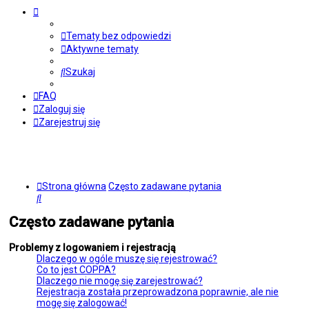
Tematy bez odpowiedzi
Aktywne tematy
Szukaj
FAQ
Zaloguj się
Zarejestruj się
Strona główna
Często zadawane pytania
Szukaj
Często zadawane pytania
Problemy z logowaniem i rejestracją
Dlaczego w ogóle muszę się rejestrować?
Co to jest COPPA?
Dlaczego nie mogę się zarejestrować?
Rejestracja została przeprowadzona poprawnie, ale nie
mogę się zalogować!