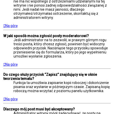
nie ma nic wspólnego z ostrzeżeniami udzielanymi na tej
witrynie i nie ponosi żadnej odpowiedzialności związanej z
nimi. Jeśli nadal nie masz jasności, dlaczego
otrzymałeś/otrzymałaś ostrzeżenie, skontaktuj się z
administratorem witryny.
Na górę
W jaki sposób można zgłosić posty moderatorowi?
Jeśli administrator na to zezwolił, w prawym górnym rogu
treści posta, który chcesz zgłosić, powinien być widoczny
odpowiedni przycisk. Naciśnięcie tego przycisku spowoduje
przeniesienie cię do formularza, który po jego wypełnieniu
umożliwi wysłanie zgłoszenia.
Na górę
Do czego służy przycisk “Zapisz” znajdujący się w oknie
tworzenia tematu?
Funkcja ta umożliwia zapisanie kopii roboczej i dokończenie
pisania oraz wysłanie w późniejszym czasie. Zapisaną kopię
roboczą można wczytać z poziomu panelu użytkownika.
Na górę
Dlaczego mój post musi być akceptowany?
Administrator witryny mógł zadecydować, że posty na