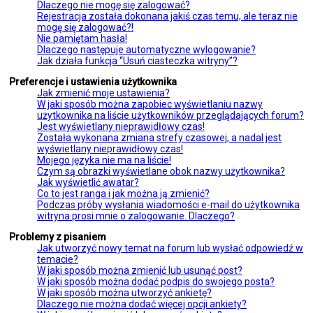
Dlaczego nie mogę się zalogować?
Rejestracja została dokonana jakiś czas temu, ale teraz nie
mogę się zalogować?!
Nie pamiętam hasła!
Dlaczego następuje automatyczne wylogowanie?
Jak działa funkcja “Usuń ciasteczka witryny”?
Preferencje i ustawienia użytkownika
Jak zmienić moje ustawienia?
W jaki sposób można zapobiec wyświetlaniu nazwy
użytkownika na liście użytkowników przeglądających forum?
Jest wyświetlany nieprawidłowy czas!
Została wykonana zmiana strefy czasowej, a nadal jest
wyświetlany nieprawidłowy czas!
Mojego języka nie ma na liście!
Czym są obrazki wyświetlane obok nazwy użytkownika?
Jak wyświetlić awatar?
Co to jest ranga i jak można ją zmienić?
Podczas próby wysłania wiadomości e-mail do użytkownika
witryna prosi mnie o zalogowanie. Dlaczego?
Problemy z pisaniem
Jak utworzyć nowy temat na forum lub wysłać odpowiedź w
temacie?
W jaki sposób można zmienić lub usunąć post?
W jaki sposób można dodać podpis do swojego posta?
W jaki sposób można utworzyć ankietę?
Dlaczego nie można dodać więcej opcji ankiety?