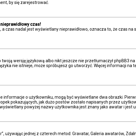
nt, by się zarejestrować.
 nieprawidłowy czas!
 a czas nadal jest wyświetlany nieprawidłowo, oznacza to, że czas na 
 twoją wersję językową albo nikt jeszcze nie przetłumaczył phpBB3 na 
 języka nie istnieje, może spróbujesz go utworzyć. Więcej informacji n
ne informacje o użytkowniku, mogą być wyświetlane dwa obrazki. Pierw
pek pokazujących, jak dużo postów zostało napisanych przez użytkownika
wyświetlany powyżej nazwy użytkownika jest znany jako awatar i jest u
r”, używając jednej z czterech metod: Gravatar, Galeria awatarów, Zdal