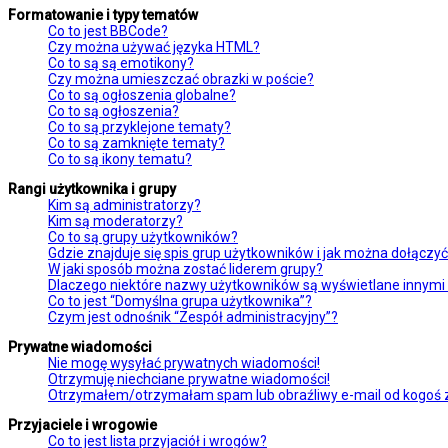
Formatowanie i typy tematów
Co to jest BBCode?
Czy można używać języka HTML?
Co to są są emotikony?
Czy można umieszczać obrazki w poście?
Co to są ogłoszenia globalne?
Co to są ogłoszenia?
Co to są przyklejone tematy?
Co to są zamknięte tematy?
Co to są ikony tematu?
Rangi użytkownika i grupy
Kim są administratorzy?
Kim są moderatorzy?
Co to są grupy użytkowników?
Gdzie znajduje się spis grup użytkowników i jak można dołączy
W jaki sposób można zostać liderem grupy?
Dlaczego niektóre nazwy użytkowników są wyświetlane innymi
Co to jest “Domyślna grupa użytkownika”?
Czym jest odnośnik “Zespół administracyjny”?
Prywatne wiadomości
Nie mogę wysyłać prywatnych wiadomości!
Otrzymuję niechciane prywatne wiadomości!
Otrzymałem/otrzymałam spam lub obraźliwy e-mail od kogoś z 
Przyjaciele i wrogowie
Co to jest lista przyjaciół i wrogów?