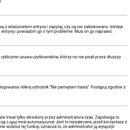
m.
z właścicielem witryny i zapytaj, czy cię nie zablokowano. Istnieje
m witryny i powiadom go o tym problemie. Musi on go naprawić.
yklicznie usuwa użytkowników, którzy nic nie pisali przez dłuższy
owania i kliknij odnośnik “Nie pamiętam hasła”. Postępuj zgodnie z
dzie trwał tylko określony przez administratora czas. Zapobiega to
kcję
Loguj mnie automatycznie
. Jest to niezalecane, jeżeli korzystasz z
ie widzisz tej funkcji, oznacza to, że administrator ją wyłączył.