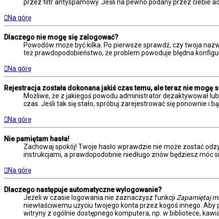
przez filtr antyspamowy. Jeśli na pewno podany przez ciebie ad
Na górę
Dlaczego nie mogę się zalogować?
Powodów może być kilka. Po pierwsze sprawdź, czy twoja nazwa u
też prawdopodobieństwo, że problem powoduje błędna konfiguracj
Na górę
Rejestracja została dokonana jakiś czas temu, ale teraz nie mogę 
Możliwe, że z jakiegoś powodu administrator dezaktywował lub u
czas. Jeśli tak się stało, spróbuj zarejestrować się ponownie
Na górę
Nie pamiętam hasła!
Zachowaj spokój! Twoje hasło wprawdzie nie może zostać odzys
instrukcjami, a prawdopodobnie niedługo znów będziesz móc s
Na górę
Dlaczego następuje automatyczne wylogowanie?
Jeżeli w czasie logowania nie zaznaczysz funkcji
Zapamiętaj m
niewłaściwemu użyciu twojego konta przez kogoś innego. Ab
witryny z ogólnie dostępnego komputera, np. w bibliotece, kawiar