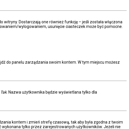
 witryny. Dostarczają one również funkcję – jeśli została włączona
 logowaniem/wylogowaniem, usunięcie ciasteczek może być pomocne.
rzejdź do panelu zarządzania swoim kontem. W tym miejscu możesz
.
c
Tak
. Nazwa użytkownika będzie wyświetlana tylko dla
arządzania kontem i zmień strefę czasową, tak aby była zgodna z twoim
ać wykonana tylko przez zarejestrowanych użytkowników. Jeżeli nie