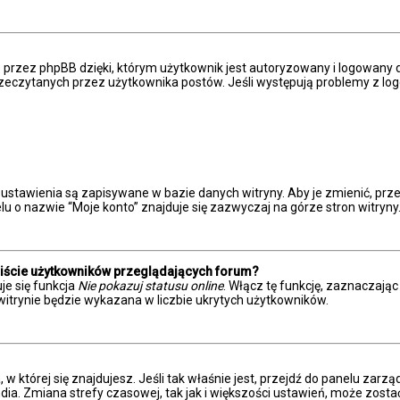
przez phpBB dzięki, którym użytkownik jest autoryzowany i logowany do
eprzeczytanych przez użytkownika postów. Jeśli występują problemy z
 ustawienia są zapisywane w bazie danych witryny. Aby je zmienić, p
u o nazwie “Moje konto” znajduje się zazwyczaj na górze stron witryny
liście użytkowników przeglądających forum?
je się funkcja
Nie pokazuj statusu online
. Włącz tę funkcję, zaznaczają
witrynie będzie wykazana w liczbie ukrytych użytkowników.
a, w której się znajdujesz. Jeśli tak właśnie jest, przejdź do panelu z
dia. Zmiana strefy czasowej, tak jak i większości ustawień, może zost