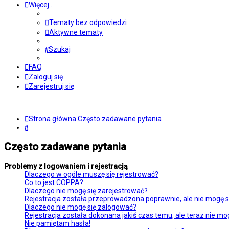
Więcej…
Tematy bez odpowiedzi
Aktywne tematy
Szukaj
FAQ
Zaloguj się
Zarejestruj się
Strona główna
Często zadawane pytania
Szukaj
Często zadawane pytania
Problemy z logowaniem i rejestracją
Dlaczego w ogóle muszę się rejestrować?
Co to jest COPPA?
Dlaczego nie mogę się zarejestrować?
Rejestracja została przeprowadzona poprawnie, ale nie mogę s
Dlaczego nie mogę się zalogować?
Rejestracja została dokonana jakiś czas temu, ale teraz nie mo
Nie pamiętam hasła!