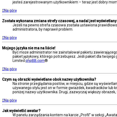
jesteś zarejestrowanym użytkownikiem – teraz jest dobry mome
Na górę
Została wykonana zmiana strefy czasowej, a nadal jest wyświetlany
Jeżeli na pewno strefa czasowa została ustawiona prawidłowo,
administratora, by naprawił problem.
Na górę
Mojego języka nie ma na liście!
Być może administrator nie zainstalował pakietu zawierającego
pakiet językowy, którego potrzebujesz. Jeśli pakiet dla twojego
Limited
phpBB.com
®
Na górę
Czym są obrazki wyświetlane obok nazwy użytkownika?
Na stronie przeglądania postów, w miejscu, gdzie są wyświetla
używanego stylu jest on w formie gwiazdek, kwadracików lub kro
poniżej nazwy użytkownika. Drugi, zazwyczaj większy obrazek, 
Na górę
Jak wyświetlić awatar?
W panelu zarządzania kontem na karcie „Profil” w sekcji „Awata