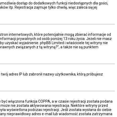
a umożliwia dostęp do dodatkowych funkcji niedostępnych dla gości,
 itp. Rejestracja zajmuje tylko chwilę, więc zaleca się jej
stron internetowych, które potencjalnie mogą zbierać informacje od
formacji prywatnych od osób poniżej 13 roku życia. Jeżeli nie masz
y uzyskać wyjaśnienie. phpBB Limited i właściciele tej witryny nie
rawnych związanych z tą witryną?”, a także nie są punktem
ć twój adres IP lub zabronił nazwy użytkownika, którą próbujesz
e być włączona funkcja COPPA, a w czasie rejestracji została podana
ć może nie została aktywowana rejestracja. Niektóre witryny przed
a wyświetlona podczas rejestracji. Jeśli została wysłana do ciebie
podany nieprawidłowy adres e-mail lub wiadomość została zatrzymana