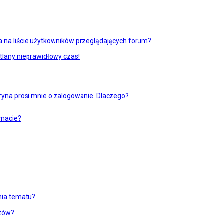
 na liście użytkowników przeglądających forum?
tlany nieprawidłowy czas!
ryna prosi mnie o zalogowanie. Dlaczego?
emacie?
enia tematu?
atów?