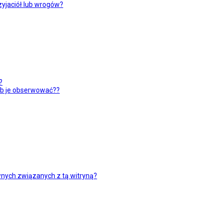
yjaciół lub wrogów?
?
ub je obserwować??
nych związanych z tą witryną?