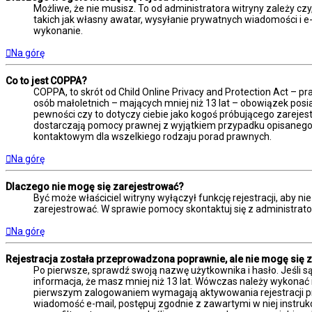
Możliwe, że nie musisz. To od administratora witryny zależy czy
takich jak własny awatar, wysyłanie prywatnych wiadomości i e-m
wykonanie.
Na górę
Co to jest COPPA?
COPPA, to skrót od Child Online Privacy and Protection Act – 
osób małoletnich – mających mniej niż 13 lat – obowiązek posi
pewności czy to dotyczy ciebie jako kogoś próbującego zarejestr
dostarczają pomocy prawnej z wyjątkiem przypadku opisanego 
kontaktowym dla wszelkiego rodzaju porad prawnych.
Na górę
Dlaczego nie mogę się zarejestrować?
Być może właściciel witryny wyłączył funkcję rejestracji, aby n
zarejestrować. W sprawie pomocy skontaktuj się z administrato
Na górę
Rejestracja została przeprowadzona poprawnie, ale nie mogę się 
Po pierwsze, sprawdź swoją nazwę użytkownika i hasło. Jeśli s
informacja, że masz mniej niż 13 lat. Wówczas należy wykonać i
pierwszym zalogowaniem wymagają aktywowania rejestracji przez
wiadomość e-mail, postępuj zgodnie z zawartymi w niej instruk