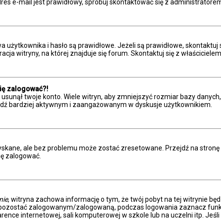
res e-mail jest prawidłowy, spróbuj skontaktować się z administratore
żytkownika i hasło są prawidłowe. Jeżeli są prawidłowe, skontaktuj się 
a witryny, na której znajduje się forum. Skontaktuj się z właściciele
się zalogować?!
sunął twoje konto. Wiele witryn, aby zmniejszyć rozmiar bazy danych, c
 i bądź bardziej aktywnym i zaangażowanym w dyskusje użytkownikiem.
kane, ale bez problemu może zostać zresetowane. Przejdź na stronę log
ię zalogować.
nie
, witryna zachowa informację o tym, że twój pobyt na tej witrynie bę
y pozostać zalogowanym/zalogowaną, podczas logowania zaznacz fun
ence internetowej, sali komputerowej w szkole lub na uczelni itp. Jeśli n