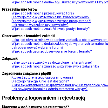
W jaki sposób można dodawać/usuwać użytkowników z listy prz
Przeszukiwanie forów
W jaki sposób można przeszukiwać fora?
Dlaczego moje wyszukiwanie nie zwraca wyników?
Dlaczego moje wyszukiwanie zwraca pustą stronę?!
Jak można wyszukać użytkowników?
W jaki sposób można znaleźć swoje posty i tematy?
Obserwowanie tematów i zakładki
Jaka jest różnica między dodaniem zakładki a obserwowaniem
W jaki sposób można dodać zakładkę do wybranych tematów l
Jak obserwować wybrane forum?
W jaki sposób usunąć obserwowanie forum, tematu?
Załączniki
Jakie typy załączników są dozwolone na tej witrynie?
W jaki sposób można znaleźć wszystkie swoje załączniki?
Zagadnienia związane z phpBB
Kto jest autorem tego oprogramowania?
Dlaczego funkcja X nie jest dostępna?
Z kim się kontaktować w sprawach nadużyć lub zagadnień praw
Jak nawiązać kontakt z administratorem witryny?
Problemy z logowaniem i rejestracją
Dlaczego w ogóle muszę się rejestrować?