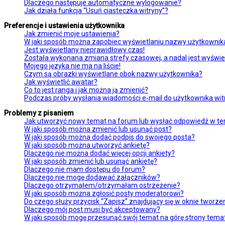
Dlaczego następuje automatyczne wylogowanie?
Jak działa funkcja “Usuń ciasteczka witryny”?
Preferencje i ustawienia użytkownika
Jak zmienić moje ustawienia?
W jaki sposób można zapobiec wyświetlaniu nazwy użytkownika
Jest wyświetlany nieprawidłowy czas!
Została wykonana zmiana strefy czasowej, a nadal jest wyświe
Mojego języka nie ma na liście!
Czym są obrazki wyświetlane obok nazwy użytkownika?
Jak wyświetlić awatar?
Co to jest ranga i jak można ją zmienić?
Podczas próby wysłania wiadomości e-mail do użytkownika wit
Problemy z pisaniem
Jak utworzyć nowy temat na forum lub wysłać odpowiedź w t
W jaki sposób można zmienić lub usunąć post?
W jaki sposób można dodać podpis do swojego posta?
W jaki sposób można utworzyć ankietę?
Dlaczego nie można dodać więcej opcji ankiety?
W jaki sposób zmienić lub usunąć ankietę?
Dlaczego nie mam dostępu do forum?
Dlaczego nie mogę dodawać załączników?
Dlaczego otrzymałem/otrzymałam ostrzeżenie?
W jaki sposób można zgłosić posty moderatorowi?
Do czego służy przycisk “Zapisz” znajdujący się w oknie tworz
Dlaczego mój post musi być akceptowany?
W jaki sposób mogę przesunąć swój temat na górę strony tem