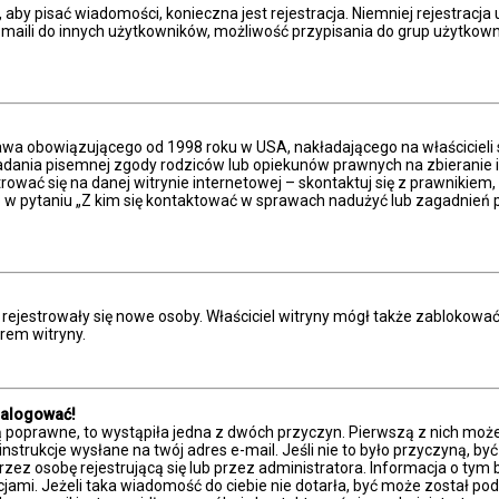
, aby pisać wiadomości, konieczna jest rejestracja. Niemniej rejestracj
aili do innych użytkowników, możliwość przypisania do grup użytkowników
prawa obowiązującego od 1998 roku w USA, nakładającego na właścicieli 
adania pisemnej zgody rodziców lub opiekunów prawnych na zbieranie in
ować się na danej witrynie internetowej – skontaktuj się z prawnikiem, b
w pytaniu „Z kim się kontaktować w sprawach nadużyć lub zagadnień p
ie rejestrowały się nowe osoby. Właściciel witryny mógł także zablokowa
rem witryny.
zalogować!
ą poprawne, to wystąpiła jedna z dwóch przyczyn. Pierwszą z nich moż
nstrukcje wysłane na twój adres e-mail. Jeśli nie to było przyczyną, by
 osobę rejestrującą się lub przez administratora. Informacja o tym był
cjami. Jeżeli taka wiadomość do ciebie nie dotarła, być może został 