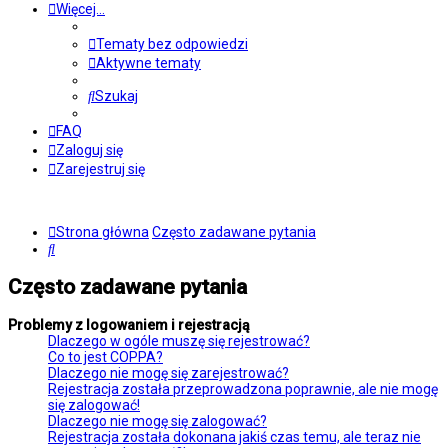
Więcej…
Tematy bez odpowiedzi
Aktywne tematy
Szukaj
FAQ
Zaloguj się
Zarejestruj się
Strona główna
Często zadawane pytania
Szukaj
Często zadawane pytania
Problemy z logowaniem i rejestracją
Dlaczego w ogóle muszę się rejestrować?
Co to jest COPPA?
Dlaczego nie mogę się zarejestrować?
Rejestracja została przeprowadzona poprawnie, ale nie mogę
się zalogować!
Dlaczego nie mogę się zalogować?
Rejestracja została dokonana jakiś czas temu, ale teraz nie