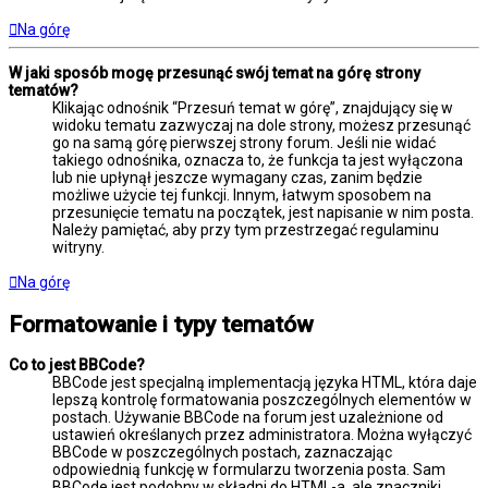
Na górę
W jaki sposób mogę przesunąć swój temat na górę strony
tematów?
Klikając odnośnik “Przesuń temat w górę”, znajdujący się w
widoku tematu zazwyczaj na dole strony, możesz przesunąć
go na samą górę pierwszej strony forum. Jeśli nie widać
takiego odnośnika, oznacza to, że funkcja ta jest wyłączona
lub nie upłynął jeszcze wymagany czas, zanim będzie
możliwe użycie tej funkcji. Innym, łatwym sposobem na
przesunięcie tematu na początek, jest napisanie w nim posta.
Należy pamiętać, aby przy tym przestrzegać regulaminu
witryny.
Na górę
Formatowanie i typy tematów
Co to jest BBCode?
BBCode jest specjalną implementacją języka HTML, która daje
lepszą kontrolę formatowania poszczególnych elementów w
postach. Używanie BBCode na forum jest uzależnione od
ustawień określanych przez administratora. Można wyłączyć
BBCode w poszczególnych postach, zaznaczając
odpowiednią funkcję w formularzu tworzenia posta. Sam
BBCode jest podobny w składni do HTML-a, ale znaczniki