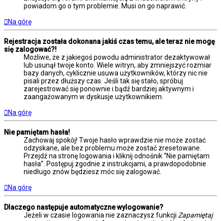
powiadom go o tym problemie. Musi on go naprawić.
Na górę
Rejestracja została dokonana jakiś czas temu, ale teraz nie mogę
się zalogować?!
Możliwe, że z jakiegoś powodu administrator dezaktywował
lub usunął twoje konto. Wiele witryn, aby zmniejszyć rozmiar
bazy danych, cyklicznie usuwa użytkowników, którzy nic nie
pisali przez dłuższy czas. Jeśli tak się stało, spróbuj
zarejestrować się ponownie i bądź bardziej aktywnym i
zaangażowanym w dyskusje użytkownikiem.
Na górę
Nie pamiętam hasła!
Zachowaj spokój! Twoje hasło wprawdzie nie może zostać
odzyskane, ale bez problemu może zostać zresetowane.
Przejdź na stronę logowania i kliknij odnośnik “Nie pamiętam
hasła”. Postępuj zgodnie z instrukcjami, a prawdopodobnie
niedługo znów będziesz móc się zalogować.
Na górę
Dlaczego następuje automatyczne wylogowanie?
Jeżeli w czasie logowania nie zaznaczysz funkcji
Zapamiętaj