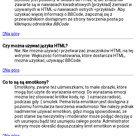
zawarte są w nawiasach kwadratowych [przykład] zamiast w
używanych w HTML-u nawiasach ostrych <przykład>. Aby
uzyskać więcej informacji o BBCode, zapoznaj się z
przewodnikiem dostępnym ze strony tworzenia posta po
kliknięciu odnośnika
BBCode
.
Na górę
Czy można używać języka HTML?
Nie. Nie można używać i przetwarzać znaczników HTML na tej
witrynie. Większość formatowania, które dostarcza HTML,
można uzyskać, używając BBCode.
Na górę
Co to są są emotikony?
Emotikony, zwane też uśmieszkami, to małe obrazki, które
mogą być użyte do wyrażania emocji. Do wyrażania emocji
można też stosować krótkie kody, np. :) oznacza radość,
podczas gdy :( smutek. Pełna lista emotikon jest dostępna z
poziomu formularza tworzenia wiadomości. Nie należy jednak
nadmiernie używać emotikon, gdyż mogą spowodować, że
post stanie się nieczytelny i moderator może podjąć decyzję o
ich usunięciu bądź też usunięciu całego posta. Administrator
witryny może określić dopuszczalny limit emotikon w poście.
Na górę