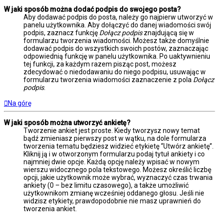
W jaki sposób można dodać podpis do swojego posta?
Aby dodawać podpis do posta, należy go najpierw utworzyć w
panelu użytkownika. Aby dołączyć do danej wiadomości swój
podpis, zaznacz funkcję
Dołącz podpis
znajdującą się w
formularzu tworzenia wiadomości. Możesz także domyślnie
dodawać podpis do wszystkich swoich postów, zaznaczając
odpowiednią funkcję w panelu użytkownika. Po uaktywnieniu
tej funkcji, za każdym razem pisząc post, możesz
zdecydować o niedodawaniu do niego podpisu, usuwając w
formularzu tworzenia wiadomości zaznaczenie z pola
Dołącz
podpis
.
Na górę
W jaki sposób można utworzyć ankietę?
Tworzenie ankiet jest proste. Kiedy tworzysz nowy temat
bądź zmieniasz pierwszy post w wątku, na dole formularza
tworzenia tematu będziesz widzieć etykietę “Utwórz ankietę”.
Kliknij ją i w otworzonym formularzu podaj tytuł ankiety i co
najmniej dwie opcje. Każdą opcję należy wpisać w nowym
wierszu widocznego pola tekstowego. Możesz określić liczbę
opcji, jakie użytkownik może wybrać, wyznaczyć czas trwania
ankiety (0 – bez limitu czasowego), a także umożliwić
użytkownikom zmianę wcześniej oddanego głosu. Jeśli nie
widzisz etykiety, prawdopodobnie nie masz uprawnień do
tworzenia ankiet.