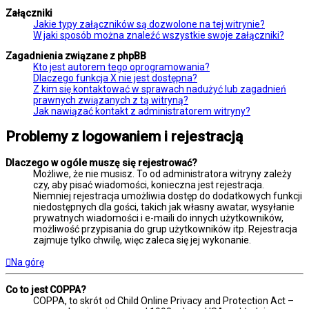
Załączniki
Jakie typy załączników są dozwolone na tej witrynie?
W jaki sposób można znaleźć wszystkie swoje załączniki?
Zagadnienia związane z phpBB
Kto jest autorem tego oprogramowania?
Dlaczego funkcja X nie jest dostępna?
Z kim się kontaktować w sprawach nadużyć lub zagadnień
prawnych związanych z tą witryną?
Jak nawiązać kontakt z administratorem witryny?
Problemy z logowaniem i rejestracją
Dlaczego w ogóle muszę się rejestrować?
Możliwe, że nie musisz. To od administratora witryny zależy
czy, aby pisać wiadomości, konieczna jest rejestracja.
Niemniej rejestracja umożliwia dostęp do dodatkowych funkcji
niedostępnych dla gości, takich jak własny awatar, wysyłanie
prywatnych wiadomości i e-maili do innych użytkowników,
możliwość przypisania do grup użytkowników itp. Rejestracja
zajmuje tylko chwilę, więc zaleca się jej wykonanie.
Na górę
Co to jest COPPA?
COPPA, to skrót od Child Online Privacy and Protection Act –