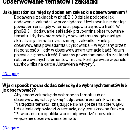
Obserwowanie tematów i zakładki
Jaka jest różnica między dodaniem zakładki a obserwowaniem?
Dodawanie zakładek w phpBB 3.0 działa podobnie jak
dodawanie zakładek w przeglądarce. Użytkownik nie dostaje
powiadomienia, gdy w temacie pojawia się nowa treść. W
phpBB 3.1 dodawanie zakładek przypomina obserwowanie
tematu. Użytkownik może być powiadamiany, gdy nastąpi
aktualizacja tematu oznaczonego zakładką. Funkcja
obserwowania powiadamia użytkownika – w wybrany przez
niego sposób – gdy w obserwowanym temacie bądź forum
pojawiła się nowa treść. Sposoby powiadamiania dla zakładek
i obserwowanych elementów można konfigurować w panelu
użytkownika na karcie „Ustawienia witryny”.
Na górę
W jaki sposób można dodać zakładkę do wybranych tematów lub
je obserwować??
Aby dodać zakładkę do wybranego tematu lub go
obserwować, należy kliknąć odpowiedni odnośnik w menu
“Narzędzia tematu” znajdujące się na górze i na dole wątku.
Udzielenie odpowiedzi w temacie, gdy jest aktywna funkcja
“Powiadamiaj o opublikowaniu odpowiedzi” spowoduje
włączenie obserwowania tematu.
Na górę