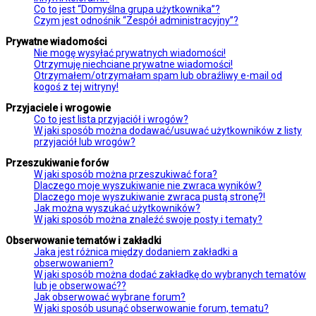
Co to jest “Domyślna grupa użytkownika”?
Czym jest odnośnik “Zespół administracyjny”?
Prywatne wiadomości
Nie mogę wysyłać prywatnych wiadomości!
Otrzymuję niechciane prywatne wiadomości!
Otrzymałem/otrzymałam spam lub obraźliwy e-mail od
kogoś z tej witryny!
Przyjaciele i wrogowie
Co to jest lista przyjaciół i wrogów?
W jaki sposób można dodawać/usuwać użytkowników z listy
przyjaciół lub wrogów?
Przeszukiwanie forów
W jaki sposób można przeszukiwać fora?
Dlaczego moje wyszukiwanie nie zwraca wyników?
Dlaczego moje wyszukiwanie zwraca pustą stronę?!
Jak można wyszukać użytkowników?
W jaki sposób można znaleźć swoje posty i tematy?
Obserwowanie tematów i zakładki
Jaka jest różnica między dodaniem zakładki a
obserwowaniem?
W jaki sposób można dodać zakładkę do wybranych tematów
lub je obserwować??
Jak obserwować wybrane forum?
W jaki sposób usunąć obserwowanie forum, tematu?