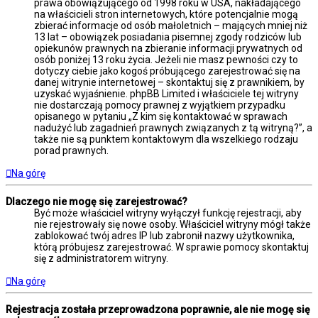
prawa obowiązującego od 1998 roku w USA, nakładającego
na właścicieli stron internetowych, które potencjalnie mogą
zbierać informacje od osób małoletnich – mających mniej niż
13 lat – obowiązek posiadania pisemnej zgody rodziców lub
opiekunów prawnych na zbieranie informacji prywatnych od
osób poniżej 13 roku życia. Jeżeli nie masz pewności czy to
dotyczy ciebie jako kogoś próbującego zarejestrować się na
danej witrynie internetowej – skontaktuj się z prawnikiem, by
uzyskać wyjaśnienie. phpBB Limited i właściciele tej witryny
nie dostarczają pomocy prawnej z wyjątkiem przypadku
opisanego w pytaniu „Z kim się kontaktować w sprawach
nadużyć lub zagadnień prawnych związanych z tą witryną?”, a
także nie są punktem kontaktowym dla wszelkiego rodzaju
porad prawnych.
Na górę
Dlaczego nie mogę się zarejestrować?
Być może właściciel witryny wyłączył funkcję rejestracji, aby
nie rejestrowały się nowe osoby. Właściciel witryny mógł także
zablokować twój adres IP lub zabronił nazwy użytkownika,
którą próbujesz zarejestrować. W sprawie pomocy skontaktuj
się z administratorem witryny.
Na górę
Rejestracja została przeprowadzona poprawnie, ale nie mogę się