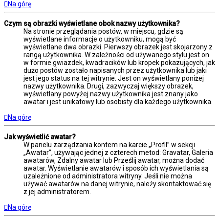
Na górę
Czym są obrazki wyświetlane obok nazwy użytkownika?
Na stronie przeglądania postów, w miejscu, gdzie są
wyświetlane informacje o użytkowniku, mogą być
wyświetlane dwa obrazki. Pierwszy obrazek jest skojarzony z
rangą użytkownika. W zależności od używanego stylu jest on
w formie gwiazdek, kwadracików lub kropek pokazujących, jak
dużo postów zostało napisanych przez użytkownika lub jaki
jest jego status na tej witrynie. Jest on wyświetlany poniżej
nazwy użytkownika. Drugi, zazwyczaj większy obrazek,
wyświetlany powyżej nazwy użytkownika jest znany jako
awatar i jest unikatowy lub osobisty dla każdego użytkownika.
Na górę
Jak wyświetlić awatar?
W panelu zarządzania kontem na karcie „Profil” w sekcji
„Awatar”, używając jednej z czterech metod: Gravatar, Galeria
awatarów, Zdalny awatar lub Prześlij awatar, można dodać
awatar. Wyświetlanie awatarów i sposób ich wyświetlania są
uzależnione od administratora witryny. Jeśli nie można
używać awatarów na danej witrynie, należy skontaktować się
z jej administratorem.
Na górę