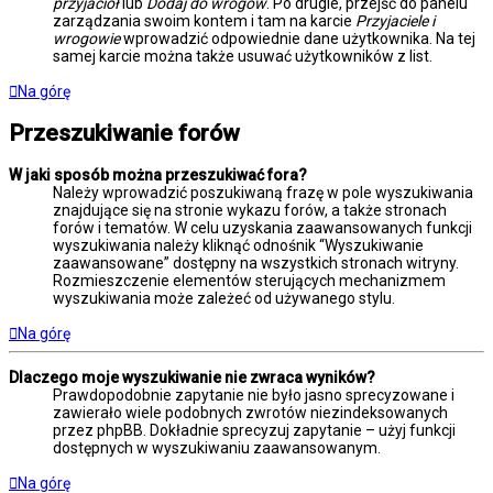
przyjaciół
lub
Dodaj do wrogów
. Po drugie, przejść do panelu
zarządzania swoim kontem i tam na karcie
Przyjaciele i
wrogowie
wprowadzić odpowiednie dane użytkownika. Na tej
samej karcie można także usuwać użytkowników z list.
Na górę
Przeszukiwanie forów
W jaki sposób można przeszukiwać fora?
Należy wprowadzić poszukiwaną frazę w pole wyszukiwania
znajdujące się na stronie wykazu forów, a także stronach
forów i tematów. W celu uzyskania zaawansowanych funkcji
wyszukiwania należy kliknąć odnośnik “Wyszukiwanie
zaawansowane” dostępny na wszystkich stronach witryny.
Rozmieszczenie elementów sterujących mechanizmem
wyszukiwania może zależeć od używanego stylu.
Na górę
Dlaczego moje wyszukiwanie nie zwraca wyników?
Prawdopodobnie zapytanie nie było jasno sprecyzowane i
zawierało wiele podobnych zwrotów niezindeksowanych
przez phpBB. Dokładnie sprecyzuj zapytanie – użyj funkcji
dostępnych w wyszukiwaniu zaawansowanym.
Na górę