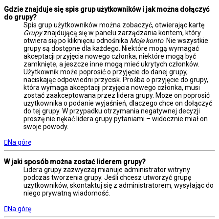
Gdzie znajduje się spis grup użytkowników i jak można dołączyć
do grupy?
Spis grup użytkowników można zobaczyć, otwierając kartę
Grupy
znajdującą się w panelu zarządzania kontem, który
otwiera się po kliknięciu odnośnika
Moje konto
. Nie wszystkie
grupy są dostępne dla każdego. Niektóre mogą wymagać
akceptacji przyjęcia nowego członka, niektóre mogą być
zamknięte, a jeszcze inne mogą mieć ukrytych członków.
Użytkownik może poprosić o przyjęcie do danej grupy,
naciskając odpowiedni przycisk. Prośba o przyjęcie do grupy,
która wymaga akceptacji przyjęcia nowego członka, musi
zostać zaakceptowana przez lidera grupy. Może on poprosić
użytkownika o podanie wyjaśnień, dlaczego chce on dołączyć
do tej grupy. W przypadku otrzymania negatywnej decyzji
proszę nie nękać lidera grupy pytaniami – widocznie miał on
swoje powody.
Na górę
W jaki sposób można zostać liderem grupy?
Lidera grupy zazwyczaj mianuje administrator witryny
podczas tworzenia grupy. Jeśli chcesz utworzyć grupę
użytkowników, skontaktuj się z administratorem, wysyłając do
niego prywatną wiadomość.
Na górę