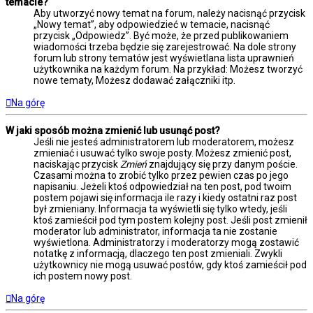
temacie?
Aby utworzyć nowy temat na forum, należy nacisnąć przycisk
„Nowy temat”, aby odpowiedzieć w temacie, nacisnąć
przycisk „Odpowiedz”. Być może, że przed publikowaniem
wiadomości trzeba będzie się zarejestrować. Na dole strony
forum lub strony tematów jest wyświetlana lista uprawnień
użytkownika na każdym forum. Na przykład: Możesz tworzyć
nowe tematy, Możesz dodawać załączniki itp.
Na górę
W jaki sposób można zmienić lub usunąć post?
Jeśli nie jesteś administratorem lub moderatorem, możesz
zmieniać i usuwać tylko swoje posty. Możesz zmienić post,
naciskając przycisk
Zmień
znajdujący się przy danym poście.
Czasami można to zrobić tylko przez pewien czas po jego
napisaniu. Jeżeli ktoś odpowiedział na ten post, pod twoim
postem pojawi się informacja ile razy i kiedy ostatni raz post
był zmieniany. Informacja ta wyświetli się tylko wtedy, jeśli
ktoś zamieścił pod tym postem kolejny post. Jeśli post zmienił
moderator lub administrator, informacja ta nie zostanie
wyświetlona. Administratorzy i moderatorzy mogą zostawić
notatkę z informacją, dlaczego ten post zmieniali. Zwykli
użytkownicy nie mogą usuwać postów, gdy ktoś zamieścił pod
ich postem nowy post.
Na górę