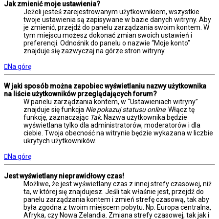
Jak zmienić moje ustawienia?
Jeżeli jesteś zarejestrowanym użytkownikiem, wszystkie
twoje ustawienia są zapisywane w bazie danych witryny. Aby
je zmienić, przejdź do panelu zarządzania swoim kontem. W
tym miejscu możesz dokonać zmian swoich ustawień i
preferencji. Odnośnik do panelu o nazwie “Moje konto”
znajduje się zazwyczaj na górze stron witryny.
Na górę
W jaki sposób można zapobiec wyświetlaniu nazwy użytkownika
na liście użytkowników przeglądających forum?
W panelu zarządzania kontem, w “Ustawieniach witryny”
znajduje się funkcja
Nie pokazuj statusu online
. Włącz tę
funkcję, zaznaczając
Tak
. Nazwa użytkownika będzie
wyświetlana tylko dla administratorów, moderatorów i dla
ciebie. Twoja obecność na witrynie będzie wykazana w liczbie
ukrytych użytkowników.
Na górę
Jest wyświetlany nieprawidłowy czas!
Możliwe, że jest wyświetlany czas z innej strefy czasowej, niż
ta, w której się znajdujesz. Jeśli tak właśnie jest, przejdź do
panelu zarządzania kontem i zmień strefę czasową, tak aby
była zgodna z twoim miejscem pobytu. Np. Europa centralna,
Afryka, czy Nowa Zelandia. Zmiana strefy czasowej, tak jak i