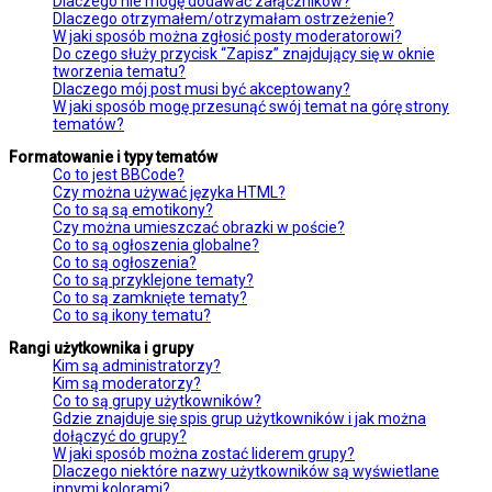
Dlaczego nie mogę dodawać załączników?
Dlaczego otrzymałem/otrzymałam ostrzeżenie?
W jaki sposób można zgłosić posty moderatorowi?
Do czego służy przycisk “Zapisz” znajdujący się w oknie
tworzenia tematu?
Dlaczego mój post musi być akceptowany?
W jaki sposób mogę przesunąć swój temat na górę strony
tematów?
Formatowanie i typy tematów
Co to jest BBCode?
Czy można używać języka HTML?
Co to są są emotikony?
Czy można umieszczać obrazki w poście?
Co to są ogłoszenia globalne?
Co to są ogłoszenia?
Co to są przyklejone tematy?
Co to są zamknięte tematy?
Co to są ikony tematu?
Rangi użytkownika i grupy
Kim są administratorzy?
Kim są moderatorzy?
Co to są grupy użytkowników?
Gdzie znajduje się spis grup użytkowników i jak można
dołączyć do grupy?
W jaki sposób można zostać liderem grupy?
Dlaczego niektóre nazwy użytkowników są wyświetlane
innymi kolorami?