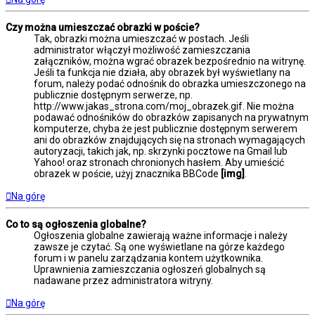
Czy można umieszczać obrazki w poście?
Tak, obrazki można umieszczać w postach. Jeśli
administrator włączył możliwość zamieszczania
załączników, można wgrać obrazek bezpośrednio na witrynę.
Jeśli ta funkcja nie działa, aby obrazek był wyświetlany na
forum, należy podać odnośnik do obrazka umieszczonego na
publicznie dostępnym serwerze, np.
http://www.jakas_strona.com/moj_obrazek.gif. Nie można
podawać odnośników do obrazków zapisanych na prywatnym
komputerze, chyba że jest publicznie dostępnym serwerem
ani do obrazków znajdujących się na stronach wymagających
autoryzacji, takich jak, np. skrzynki pocztowe na Gmail lub
Yahoo! oraz stronach chronionych hasłem. Aby umieścić
obrazek w poście, użyj znacznika BBCode
[img]
.
Na górę
Co to są ogłoszenia globalne?
Ogłoszenia globalne zawierają ważne informacje i należy
zawsze je czytać. Są one wyświetlane na górze każdego
forum i w panelu zarządzania kontem użytkownika.
Uprawnienia zamieszczania ogłoszeń globalnych są
nadawane przez administratora witryny.
Na górę