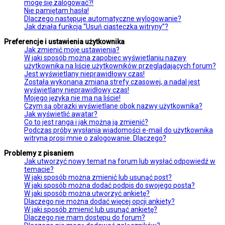
mogę się zalogować?!
Nie pamiętam hasła!
Dlaczego następuje automatyczne wylogowanie?
Jak działa funkcja “Usuń ciasteczka witryny”?
Preferencje i ustawienia użytkownika
Jak zmienić moje ustawienia?
W jaki sposób można zapobiec wyświetlaniu nazwy
użytkownika na liście użytkowników przeglądających forum?
Jest wyświetlany nieprawidłowy czas!
Została wykonana zmiana strefy czasowej, a nadal jest
wyświetlany nieprawidłowy czas!
Mojego języka nie ma na liście!
Czym są obrazki wyświetlane obok nazwy użytkownika?
Jak wyświetlić awatar?
Co to jest ranga i jak można ją zmienić?
Podczas próby wysłania wiadomości e-mail do użytkownika
witryna prosi mnie o zalogowanie. Dlaczego?
Problemy z pisaniem
Jak utworzyć nowy temat na forum lub wysłać odpowiedź w
temacie?
W jaki sposób można zmienić lub usunąć post?
W jaki sposób można dodać podpis do swojego posta?
W jaki sposób można utworzyć ankietę?
Dlaczego nie można dodać więcej opcji ankiety?
W jaki sposób zmienić lub usunąć ankietę?
Dlaczego nie mam dostępu do forum?