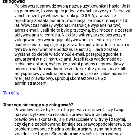
zalogować!
Po pierwsze, sprawdź swoją nazwę użytkownika i hasło. Jeśli
są poprawne, to wystąpiła jedna z dwóch przyczyn. Pierwszą
z nich może być włączona funkcja COPPA, a w czasie
rejestracji została podana informacja, że masz mniej niż 13
lat. Wówczas należy wykonać instrukcje wysłane na twój
adres e-mail. Jeśli nie to było przyczyną, być może nie została
aktywowana rejestracja. Niektóre witryny przed pierwszym
zalogowaniem wymagają aktywowania rejestracji przez
osobę rejestrującą się lub przez administratora. Informacja o
tym była wyświetlona podczas rejestracji. Jeśli została
wysłana do ciebie wiadomość e-mail, postępuj zgodnie z
zawartymi w niej instrukcjami. Jeżeli taka wiadomość do
ciebie nie dotarła, być może został podany nieprawidłowy
adres e-mail lub wiadomość została zatrzymana przez filtr
antyspamowy. Jeśli na pewno podany przez ciebie adres e-
mail jest prawidłowy, spróbuj skontaktować się z
administratorem.
Na górę
Dlaczego nie mogę się zalogować?
Powodów może być kilka. Po pierwsze sprawdź, czy twoja
nazwa użytkownika i hasło są prawidłowe. Jeżeli są
prawidłowe, skontaktuj się z właścicielem witryny i zapytaj,
czy cię nie zablokowano. Istnieje też prawdopodobieństwo, że
problem powoduje błędna konfiguracja witryny, na której
znajduje się forum. Skontaktuj się z właścicielem witryny i