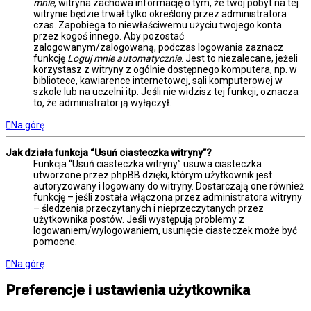
mnie
, witryna zachowa informację o tym, że twój pobyt na tej
witrynie będzie trwał tylko określony przez administratora
czas. Zapobiega to niewłaściwemu użyciu twojego konta
przez kogoś innego. Aby pozostać
zalogowanym/zalogowaną, podczas logowania zaznacz
funkcję
Loguj mnie automatycznie
. Jest to niezalecane, jeżeli
korzystasz z witryny z ogólnie dostępnego komputera, np. w
bibliotece, kawiarence internetowej, sali komputerowej w
szkole lub na uczelni itp. Jeśli nie widzisz tej funkcji, oznacza
to, że administrator ją wyłączył.
Na górę
Jak działa funkcja “Usuń ciasteczka witryny”?
Funkcja “Usuń ciasteczka witryny” usuwa ciasteczka
utworzone przez phpBB dzięki, którym użytkownik jest
autoryzowany i logowany do witryny. Dostarczają one również
funkcję – jeśli została włączona przez administratora witryny
– śledzenia przeczytanych i nieprzeczytanych przez
użytkownika postów. Jeśli występują problemy z
logowaniem/wylogowaniem, usunięcie ciasteczek może być
pomocne.
Na górę
Preferencje i ustawienia użytkownika