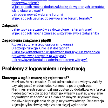
obserwowaniem?
W jaki sposób można dodać zakładkę do wybranych tematów
lub je obserwować??
Jak obserwować wybrane forum?
W jaki sposób usunąć obserwowanie forum, tematu?
Załączniki
Jakie typy załączników są dozwolone na tej witrynie?
W jaki sposób można znaleźć wszystkie swoje załączniki?
Zagadnienia związane z phpBB
Kto jest autorem tego oprogramowania?
Dlaczego funkcja X nie jest dostępna?
Z kim się kontaktować w sprawach nadużyć lub zagadnień
prawnych związanych z tą witryną?
Jak nawiązać kontakt z administratorem witryny?
Problemy z logowaniem i rejestracją
Dlaczego w ogóle muszę się rejestrować?
Możliwe, że nie musisz. To od administratora witryny zależy
czy, aby pisać wiadomości, konieczna jest rejestracja.
Niemniej rejestracja umożliwia dostęp do dodatkowych funkcji
niedostępnych dla gości, takich jak własny awatar, wysyłanie
prywatnych wiadomości i e-maili do innych użytkowników,
możliwość przypisania do grup użytkowników itp. Rejestracja
zajmuje tylko chwilę, więc zaleca się jej wykonanie.