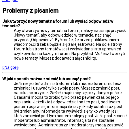
Problemy z pisaniem
Jak utworzyć nowy temat na forum lub wysłać odpowiedź w
temacie?
Aby utworzyć nowy temat na forum, należy nacisnąć przycisk
„Nowy temat”, aby odpowiedzieć w temacie, nacisnąć
przycisk „Odpowiedz”. Być może, że przed publikowaniem
wiadomości trzeba będzie się zarejestrować. Na dole strony
forum lub strony tematów jest wyświetlana lista uprawnień
użytkownika na każdym forum. Na przykład: Możesz tworzyć
nowe tematy, Możesz dodawać załączniki itp.
Na górę
W jaki sposób można zmienić lub usunąć post?
Jeśli nie jesteś administratorem lub moderatorem, możesz
zmieniać i usuwać tylko swoje posty. Możesz zmienić post,
naciskając przycisk
Zmień
znajdujący się przy danym poście.
Czasami można to zrobić tylko przez pewien czas po jego
napisaniu. Jeżeli ktoś odpowiedział na ten post, pod twoim
postem pojawi się informacja ile razy i kiedy ostatni raz post
był zmieniany. Informacja ta wyświetli się tylko wtedy, jeśli
ktoś zamieścił pod tym postem kolejny post. Jeśli post zmienił
moderator lub administrator, informacja ta nie zostanie
wyświetlona. Administratorzy i moderatorzy mogą zostawić