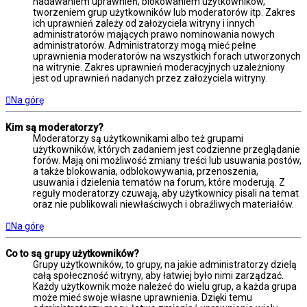
nadawaniem uprawnień, blokowaniem użytkowników,
tworzeniem grup użytkowników lub moderatorów itp. Zakres
ich uprawnień zależy od założyciela witryny i innych
administratorów mających prawo nominowania nowych
administratorów. Administratorzy mogą mieć pełne
uprawnienia moderatorów na wszystkich forach utworzonych
na witrynie. Zakres uprawnień moderacyjnych uzależniony
jest od uprawnień nadanych przez założyciela witryny.
Na górę
Kim są moderatorzy?
Moderatorzy są użytkownikami albo też grupami
użytkowników, których zadaniem jest codzienne przeglądanie
forów. Mają oni możliwość zmiany treści lub usuwania postów,
a także blokowania, odblokowywania, przenoszenia,
usuwania i dzielenia tematów na forum, które moderują. Z
reguły moderatorzy czuwają, aby użytkownicy pisali na temat
oraz nie publikowali niewłaściwych i obraźliwych materiałów.
Na górę
Co to są grupy użytkowników?
Grupy użytkowników, to grupy, na jakie administratorzy dzielą
całą społeczność witryny, aby łatwiej było nimi zarządzać.
Każdy użytkownik może należeć do wielu grup, a każda grupa
może mieć swoje własne uprawnienia. Dzięki temu