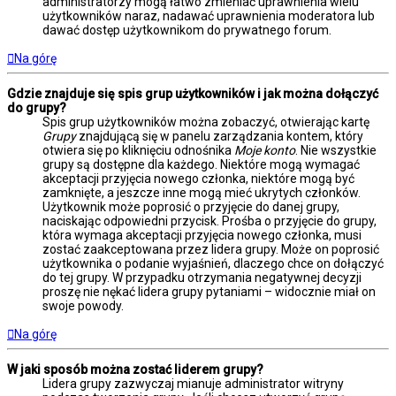
administratorzy mogą łatwo zmieniać uprawnienia wielu
użytkowników naraz, nadawać uprawnienia moderatora lub
dawać dostęp użytkownikom do prywatnego forum.
Na górę
Gdzie znajduje się spis grup użytkowników i jak można dołączyć
do grupy?
Spis grup użytkowników można zobaczyć, otwierając kartę
Grupy
znajdującą się w panelu zarządzania kontem, który
otwiera się po kliknięciu odnośnika
Moje konto
. Nie wszystkie
grupy są dostępne dla każdego. Niektóre mogą wymagać
akceptacji przyjęcia nowego członka, niektóre mogą być
zamknięte, a jeszcze inne mogą mieć ukrytych członków.
Użytkownik może poprosić o przyjęcie do danej grupy,
naciskając odpowiedni przycisk. Prośba o przyjęcie do grupy,
która wymaga akceptacji przyjęcia nowego członka, musi
zostać zaakceptowana przez lidera grupy. Może on poprosić
użytkownika o podanie wyjaśnień, dlaczego chce on dołączyć
do tej grupy. W przypadku otrzymania negatywnej decyzji
proszę nie nękać lidera grupy pytaniami – widocznie miał on
swoje powody.
Na górę
W jaki sposób można zostać liderem grupy?
Lidera grupy zazwyczaj mianuje administrator witryny