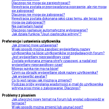
Dlaczego nie mogę się zarejestrować?
Rejestracja została przeprowadzona poprawnie, ale nie mogę
się zalogować!
Dlaczego nie mogę się zalogować?
Rejestracja została dokonana jakiś czas temu, ale teraz nie
mogę się zalogować?!
Nie pamiętam hasła!
Dlaczego następuje automatyczne wylogowanie?
Jak działa funkcja “Usuń ciasteczka witryny”?
Preferencje i ustawienia użytkownika
Jak zmienić moje ustawienia?
W jaki sposób można zapobiec wyświetlaniu nazwy
użytkownika na liście użytkowników przeglądających forum?
Jest wyświetlany nieprawidłowy czas!
Została wykonana zmiana strefy czasowej, a nadal jest
wyświetlany nieprawidłowy czas!
Mojego języka nie ma na liście!
Czym są obrazki wyświetlane obok nazwy użytkownika?
Jak wyświetlić awatar?
Co to jest ranga i jak można ją zmienić?
Podczas próby wysłania wiadomości e-mail do użytkownika
witryna prosi mnie o zalogowanie. Dlaczego?
Problemy z pisaniem
Jak utworzyć nowy temat na forum lub wysłać odpowiedź w
temacie?
W jaki sposób można zmienić lub usunąć post?