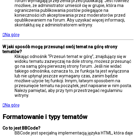
forum wymagają przejrzenia przed publikacją. Jest również
możliwe, że administrator umieścił cię w grupie, która ma
ograniczenia publikowania postów polegające na
konieczności ich akceptowania przez moderatorów przed
opublikowaniem na forum. Aby uzyskać więcej informacji,
skontaktuj się z administratorem witryny.
Na górę
W jaki sposób mogę przesunąć swój temat na górę strony
tematów?
Klikając odnośnik “Przesuń temat w górę”, znajdujący się w
widoku tematu zazwyczaj na dole strony, możesz przesunąć
go na samą górę pierwszej strony forum. Jeśli nie widać
takiego odnośnika, oznacza to, że funkcja ta jest wyłączona
lub nie upłynął jeszcze wymagany czas, zanim będzie
możliwe użycie tej funkcji. Innym, łatwym sposobem na
przesunięcie tematu na początek, jest napisanie w nim posta.
Należy pamiętać, aby przy tym przestrzegać regulaminu
witryny.
Na górę
Formatowanie i typy tematów
Co to jest BBCode?
BBCode jest specjalną implementacją języka HTML, która daje