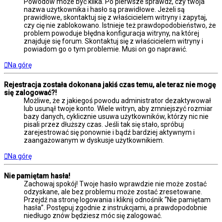
Powodów może być kilka. Po pierwsze sprawdź, czy twoja
nazwa użytkownika i hasło są prawidłowe. Jeżeli są
prawidłowe, skontaktuj się z właścicielem witryny i zapytaj,
czy cię nie zablokowano. Istnieje też prawdopodobieństwo, że
problem powoduje błędna konfiguracja witryny, na której
znajduje się forum. Skontaktuj się z właścicielem witryny i
powiadom go o tym problemie. Musi on go naprawić.
Na górę
Rejestracja została dokonana jakiś czas temu, ale teraz nie mogę
się zalogować?!
Możliwe, że z jakiegoś powodu administrator dezaktywował
lub usunął twoje konto. Wiele witryn, aby zmniejszyć rozmiar
bazy danych, cyklicznie usuwa użytkowników, którzy nic nie
pisali przez dłuższy czas. Jeśli tak się stało, spróbuj
zarejestrować się ponownie i bądź bardziej aktywnym i
zaangażowanym w dyskusje użytkownikiem.
Na górę
Nie pamiętam hasła!
Zachowaj spokój! Twoje hasło wprawdzie nie może zostać
odzyskane, ale bez problemu może zostać zresetowane.
Przejdź na stronę logowania i kliknij odnośnik “Nie pamiętam
hasła”. Postępuj zgodnie z instrukcjami, a prawdopodobnie
niedługo znów będziesz móc się zalogować.