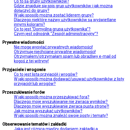
Co to są grupy użytkowników?
Gdzie znajduje się spis grup użytkowników i jak można
dołączyć do grupy?
W jaki sposób można zostać liderem grupy?
Dlaczego niektóre nazwy użytkowników są wyświetlane
innymi kolorami?
Co to jest “Domyślna grupa użytkownika”?
Czym jest odnośnik “Zespół administracyjny”?
Prywatne wiadomości
Nie mogę wysyłać prywatnych wiadomości!
Otrzymuję niechciane prywatne wiadomości!
Otrzymałem/otrzymałam spam lub obraźliwy e-mail od
kogoś z tej witryny!
Przyjaciele i wrogowie
Co to jest lista przyjaciół i wrogów?
W jaki sposób można dodawać/usuwać użytkowników z listy
przyjaciół lub wrogów?
Przeszukiwanie forów
W jaki sposób można przeszukiwać fora?
Dlaczego moje wyszukiwanie nie zwraca wyników?
Dlaczego moje wyszukiwanie zwraca pustą stronę?!
Jak można wyszukać użytkowników?
W jaki sposób można znaleźć swoje posty i tematy?
Obserwowanie tematów i zakładki
Jaka jest różnica między dodaniem zakładki a