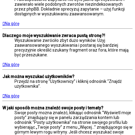
zawierało wiele podobnych zwrotów niezindeksowanych
przez phpBB. Dokładnie sprecyzuj zapytanie – użyj funkcji
dostępnych w wyszukiwaniu zaawansowanym.
Na górę
Dlaczego moje wyszukiwanie zwraca pustą stronę?!
Wyszukiwanie zwróciło zbyt dużo wyników. Użyj
zaawansowanego wyszukiwania i postaraj się bardziej
precyzyjnie określić szukany fragment oraz fora, które mają
być przeszukane.
Na górę
Jak można wyszukać użytkowników?
Przejdź na stronę “Użytkownicy” i kliknij odnośnik “Znajdź
użytkownika”.
Na górę
W jaki sposób można znaleźć swoje posty i tematy?
Swoje posty można znaleźć, klikając odnośnik “Wyświetl moje
posty” znajdujący się w panelu zarządzania kontem lub
odnośnik “Posty użytkownika” na stronie swojego profilu lub
wybierając „Twoje posty” z menu „Więcej…” znajdującego się w
górnym lewym rogu witryny. Jeśli chcesz wyszukać swoje