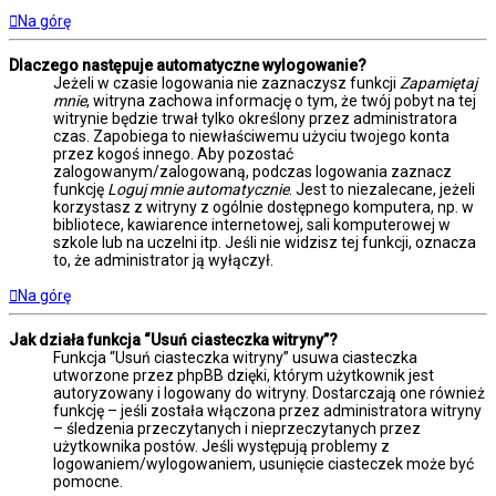
Na górę
Dlaczego następuje automatyczne wylogowanie?
Jeżeli w czasie logowania nie zaznaczysz funkcji
Zapamiętaj
mnie
, witryna zachowa informację o tym, że twój pobyt na tej
witrynie będzie trwał tylko określony przez administratora
czas. Zapobiega to niewłaściwemu użyciu twojego konta
przez kogoś innego. Aby pozostać
zalogowanym/zalogowaną, podczas logowania zaznacz
funkcję
Loguj mnie automatycznie
. Jest to niezalecane, jeżeli
korzystasz z witryny z ogólnie dostępnego komputera, np. w
bibliotece, kawiarence internetowej, sali komputerowej w
szkole lub na uczelni itp. Jeśli nie widzisz tej funkcji, oznacza
to, że administrator ją wyłączył.
Na górę
Jak działa funkcja “Usuń ciasteczka witryny”?
Funkcja “Usuń ciasteczka witryny” usuwa ciasteczka
utworzone przez phpBB dzięki, którym użytkownik jest
autoryzowany i logowany do witryny. Dostarczają one również
funkcję – jeśli została włączona przez administratora witryny
– śledzenia przeczytanych i nieprzeczytanych przez
użytkownika postów. Jeśli występują problemy z
logowaniem/wylogowaniem, usunięcie ciasteczek może być
pomocne.