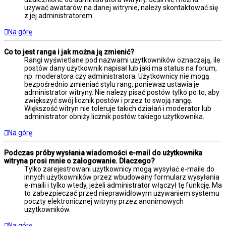
używać awatarów na danej witrynie, należy skontaktować się
z jej administratorem.
Na górę
Co to jest ranga i jak można ją zmienić?
Rangi wyświetlane pod nazwami użytkowników oznaczają, ile
postów dany użytkownik napisał lub jaki ma status na forum,
np. moderatora czy administratora. Użytkownicy nie mogą
bezpośrednio zmieniać stylu rang, ponieważ ustawia je
administrator witryny. Nie należy pisać postów tylko po to, aby
zwiększyć swój licznik postów i przez to swoją rangę.
Większość witryn nie toleruje takich działań i moderator lub
administrator obniży licznik postów takiego użytkownika.
Na górę
Podczas próby wysłania wiadomości e-mail do użytkownika
witryna prosi mnie o zalogowanie. Dlaczego?
Tylko zarejestrowani użytkownicy mogą wysyłać e-maile do
innych użytkowników przez wbudowany formularz wysyłania
e-maili i tylko wtedy, jeżeli administrator włączył tę funkcję. Ma
to zabezpieczać przed nieprawidłowym używaniem systemu
poczty elektronicznej witryny przez anonimowych
użytkowników.
Na górę