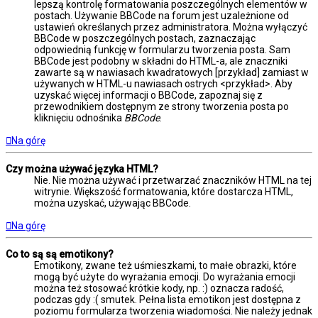
lepszą kontrolę formatowania poszczególnych elementów w
postach. Używanie BBCode na forum jest uzależnione od
ustawień określanych przez administratora. Można wyłączyć
BBCode w poszczególnych postach, zaznaczając
odpowiednią funkcję w formularzu tworzenia posta. Sam
BBCode jest podobny w składni do HTML-a, ale znaczniki
zawarte są w nawiasach kwadratowych [przykład] zamiast w
używanych w HTML-u nawiasach ostrych <przykład>. Aby
uzyskać więcej informacji o BBCode, zapoznaj się z
przewodnikiem dostępnym ze strony tworzenia posta po
kliknięciu odnośnika
BBCode
.
Na górę
Czy można używać języka HTML?
Nie. Nie można używać i przetwarzać znaczników HTML na tej
witrynie. Większość formatowania, które dostarcza HTML,
można uzyskać, używając BBCode.
Na górę
Co to są są emotikony?
Emotikony, zwane też uśmieszkami, to małe obrazki, które
mogą być użyte do wyrażania emocji. Do wyrażania emocji
można też stosować krótkie kody, np. :) oznacza radość,
podczas gdy :( smutek. Pełna lista emotikon jest dostępna z
poziomu formularza tworzenia wiadomości. Nie należy jednak