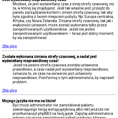
Możliwe, że jest wyświetlany czas z innej strefy czasowej, niż
ta, w której się znajdujesz. Jeśli tak właśnie jest, przejdź do
panelu zarządzania kontem i zmień strefę czasową, tak aby
była zgodna z twoim miejscem pobytu. Np. Europa centralna,
Afryka, czy Nowa Zelandia. Zmiana strefy czasowej, tak jak i
większości ustawień, może zostać wykonana tylko przez
zarejestrowanych użytkowników. Jeżeli nie jesteś
zarejestrowanym użytkownikiem – teraz jest dobry moment,
by się zarejestrować.
Na górę
Została wykonana zmiana strefy czasowej, a nadal jest
wyświetlany nieprawidłowy czas!
Jeżeli na pewno strefa czasowa została ustawiona
prawidłowo, a czas nadal jest wyświetlany nieprawidłowo,
oznacza to, że czas na serwerze jest ustawiony
nieprawidłowo. Poinformuj o tym administratora, by naprawił
problem.
Na górę
Mojego języka nie ma na liście!
Być może administrator nie zainstalował pakietu
zawierającego twoją wersję językową albo nikt jeszcze nie
przetłumaczył phpBB3 na twój język. Zapytaj administratora
witryny czy może zainstalować pakiet językowy, którego