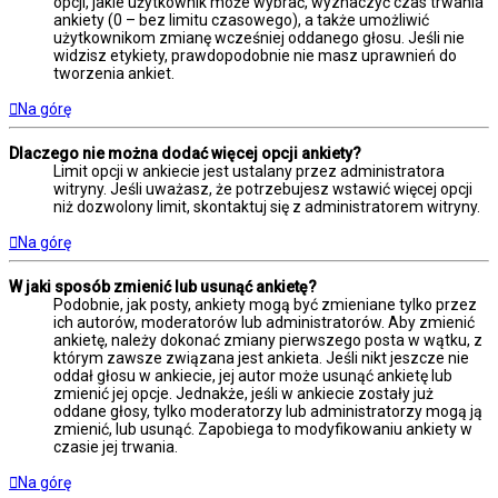
opcji, jakie użytkownik może wybrać, wyznaczyć czas trwania
ankiety (0 – bez limitu czasowego), a także umożliwić
użytkownikom zmianę wcześniej oddanego głosu. Jeśli nie
widzisz etykiety, prawdopodobnie nie masz uprawnień do
tworzenia ankiet.
Na górę
Dlaczego nie można dodać więcej opcji ankiety?
Limit opcji w ankiecie jest ustalany przez administratora
witryny. Jeśli uważasz, że potrzebujesz wstawić więcej opcji
niż dozwolony limit, skontaktuj się z administratorem witryny.
Na górę
W jaki sposób zmienić lub usunąć ankietę?
Podobnie, jak posty, ankiety mogą być zmieniane tylko przez
ich autorów, moderatorów lub administratorów. Aby zmienić
ankietę, należy dokonać zmiany pierwszego posta w wątku, z
którym zawsze związana jest ankieta. Jeśli nikt jeszcze nie
oddał głosu w ankiecie, jej autor może usunąć ankietę lub
zmienić jej opcje. Jednakże, jeśli w ankiecie zostały już
oddane głosy, tylko moderatorzy lub administratorzy mogą ją
zmienić, lub usunąć. Zapobiega to modyfikowaniu ankiety w
czasie jej trwania.
Na górę