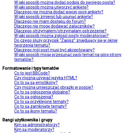
W jaki sposób można dodać podpis do swojego posta?
W jaki sposób można utworzyć ankietę?
Dlaczego nie można dodać więcej opcji ankiety?
W jaki sposób zmienić lub usunąć ankietę?
Dlaczego nie mam dostępu do forum?
Dlaczego nie mogę dodawać załączników?
Dlaczego otrzymałem/otrzymałam ostrzeżenie?
W jaki sposób można zgłosić posty moderatorowi?
Do czego służy przycisk “Zapisz” znajdujący się w oknie
tworzenia tematu?
Dlaczego mój post musi być akceptowany?
W jaki sposób mogę przesunąć swój temat na górę strony
tematów?
Formatowanie i typy tematów
Co to jest BBCode?
Czy można używać języka HTML?
Co to są są emotikony?
Czy można umieszczać obrazki w poście?
Co to są ogłoszenia globalne?
Co to są ogłoszenia?
Co to są przyklejone tematy?
Co to są zamknięte tematy?
Co to są ikony tematu?
Rangi użytkownika i grupy
Kim są administratorzy?
Kim są moderatorzy?