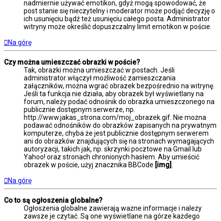
nadmiernie używać emotikon, gdyż mogą spowodować, że
post stanie się nieczytelny i moderator może podjąć decyzję o
ich usunięciu bądź też usunięciu całego posta. Administrator
witryny może określić dopuszczalny limit emotikon w poście.
Na górę
Czy można umieszczać obrazki w poście?
Tak, obrazki można umieszczać w postach. Jeśli
administrator włączył możliwość zamieszczania
załączników, można wgrać obrazek bezpośrednio na witrynę.
Jeśli ta funkcja nie działa, aby obrazek był wyświetlany na
forum, należy podać odnośnik do obrazka umieszczonego na
publicznie dostępnym serwerze, np.
http://www.jakas_strona.com/moj_obrazek.gif. Nie można
podawać odnośników do obrazków zapisanych na prywatnym
komputerze, chyba że jest publicznie dostępnym serwerem
ani do obrazków znajdujących się na stronach wymagających
autoryzacji, takich jak, np. skrzynki pocztowe na Gmail lub
Yahoo! oraz stronach chronionych hasłem. Aby umieścić
obrazek w poście, użyj znacznika BBCode
[img]
.
Na górę
Co to są ogłoszenia globalne?
Ogłoszenia globalne zawierają ważne informacje i należy
zawsze je czytać. Są one wyświetlane na górze każdego