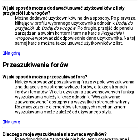
W jaki sposób można dodawać/usuwać użytkowników z listy
przyjaciół lub wrogów?
Można dodawać użytkowników na dwa sposoby. Po pierwsze,
klikając w profilu wybranego użytkownika odnośnik
Dodaj do
przyjaciół
lub
Dodaj do wrogów
. Po drugie, przejść do panelu
zarządzania swoim kontem i tam na karcie
Przyjaciele i
wrogowie
wprowadzić odpowiednie dane użytkownika. Na tej
samej karcie można także usuwać użytkowników z list.
Na górę
Przeszukiwanie forów
W jaki sposób można przeszukiwać fora?
Należy wprowadzić poszukiwaną frazę w pole wyszukiwania
znajdujące się na stronie wykazu forów, a także stronach
forów i tematów. W celu uzyskania zaawansowanych funkcji
wyszukiwania należy kliknąć odnośnik “Wyszukiwanie
zaawansowane” dostępny na wszystkich stronach witryny.
Rozmieszczenie elementów sterujących mechanizmem
wyszukiwania może zależeć od używanego stylu.
Na górę
Dlaczego moje wyszukiwanie nie zwraca wyników?
Prawdopodobnie zapytanie nie było jasno sprecyzowane i