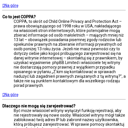
Na górę
Co to jest COPPA?
COPPA, to skrót od Child Online Privacy and Protection Act –
prawa obowiązującego od 1998 roku w USA, nakładającego
na właścicieli stron internetowych, które potencjalnie mogą
zbierać informacje od osób małoletnich – mających mniej niż
13 lat – obowiązek posiadania pisemnej zgody rodziców lub
opiekunów prawnych na zbieranie informacji prywatnych od
osób poniżej 13 roku życia. Jeżeli nie masz pewności czy to
dotyczy ciebie jako kogoś próbującego zarejestrować się na
danej witrynie internetowej – skontaktuj się z prawnikiem, by
uzyskać wyjaśnienie. phpBB Limited i właściciele tej witryny
nie dostarczają pomocy prawnej z wyjątkiem przypadku
opisanego w pytaniu „Z kim się kontaktować w sprawach
nadużyć lub zagadnień prawnych związanych z tą witryną?”, a
także nie są punktem kontaktowym dla wszelkiego rodzaju
porad prawnych.
Na górę
Dlaczego nie mogę się zarejestrować?
Być może właściciel witryny wyłączył funkcję rejestracji, aby
nie rejestrowały się nowe osoby. Właściciel witryny mógł także
zablokować twój adres IP lub zabronił nazwy użytkownika,
którą próbujesz zarejestrować. W sprawie pomocy skontaktuj