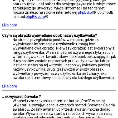
potrzebujesz. Jeśli pakiet dla twojego języka nie istnieje, może
spróbujesz go utworzyć. Więcej informacji na ten temat
można znaleźć na stronie internetowej
phpBB.pl
® lub phpBB
Limited
phpBB.com
®
Na górę
Czym są obrazki wyświetlane obok nazwy użytkownika?
Na stronie przeglądania postów, w miejscu, gdzie są
wyświetlane informacje o użytkowniku, mogą być
wyświetlane dwa obrazki. Pierwszy obrazek jest skojarzony z
rangą użytkownika. W zależności od używanego stylu jest on
w formie gwiazdek, kwadracików lub kropek pokazujących, jak
dużo postów zostało napisanych przez użytkownika lub jaki
jest jego status na tej witrynie. Jest on wyświetlany poniżej
nazwy użytkownika. Drugi, zazwyczaj większy obrazek,
wyświetlany powyżej nazwy użytkownika jest znany jako
awatar i jest unikatowy lub osobisty dla każdego użytkownika.
Na górę
Jak wyświetlić awatar?
W panelu zarządzania kontem na karcie „Profil” w sekcji
„Awatar”, używając jednej z czterech metod: Gravatar, Galeria
awatarów, Zdalny awatar lub Prześlij awatar, można dodać
awatar. Wyświetlanie awatarów i sposób ich wyświetlania są
uzależnione od administratora witryny. Jeśli nie można