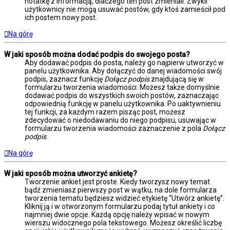
notatkę z informacją, dlaczego ten post zmieniali. Zwykli
użytkownicy nie mogą usuwać postów, gdy ktoś zamieścił pod
ich postem nowy post.
Na górę
W jaki sposób można dodać podpis do swojego posta?
Aby dodawać podpis do posta, należy go najpierw utworzyć w
panelu użytkownika. Aby dołączyć do danej wiadomości swój
podpis, zaznacz funkcję
Dołącz podpis
znajdującą się w
formularzu tworzenia wiadomości. Możesz także domyślnie
dodawać podpis do wszystkich swoich postów, zaznaczając
odpowiednią funkcję w panelu użytkownika. Po uaktywnieniu
tej funkcji, za każdym razem pisząc post, możesz
zdecydować o niedodawaniu do niego podpisu, usuwając w
formularzu tworzenia wiadomości zaznaczenie z pola
Dołącz
podpis
.
Na górę
W jaki sposób można utworzyć ankietę?
Tworzenie ankiet jest proste. Kiedy tworzysz nowy temat
bądź zmieniasz pierwszy post w wątku, na dole formularza
tworzenia tematu będziesz widzieć etykietę “Utwórz ankietę”.
Kliknij ją i w otworzonym formularzu podaj tytuł ankiety i co
najmniej dwie opcje. Każdą opcję należy wpisać w nowym
wierszu widocznego pola tekstowego. Możesz określić liczbę