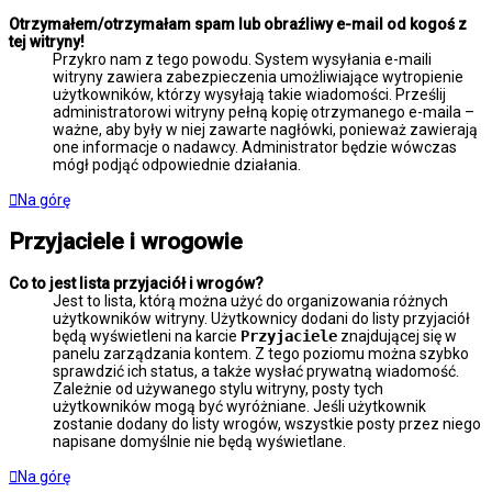
Otrzymałem/otrzymałam spam lub obraźliwy e-mail od kogoś z
tej witryny!
Przykro nam z tego powodu. System wysyłania e-maili
witryny zawiera zabezpieczenia umożliwiające wytropienie
użytkowników, którzy wysyłają takie wiadomości. Prześlij
administratorowi witryny pełną kopię otrzymanego e-maila –
ważne, aby były w niej zawarte nagłówki, ponieważ zawierają
one informacje o nadawcy. Administrator będzie wówczas
mógł podjąć odpowiednie działania.
Na górę
Przyjaciele i wrogowie
Co to jest lista przyjaciół i wrogów?
Jest to lista, którą można użyć do organizowania różnych
użytkowników witryny. Użytkownicy dodani do listy przyjaciół
będą wyświetleni na karcie
Przyjaciele
znajdującej się w
panelu zarządzania kontem. Z tego poziomu można szybko
sprawdzić ich status, a także wysłać prywatną wiadomość.
Zależnie od używanego stylu witryny, posty tych
użytkowników mogą być wyróżniane. Jeśli użytkownik
zostanie dodany do listy wrogów, wszystkie posty przez niego
napisane domyślnie nie będą wyświetlane.
Na górę