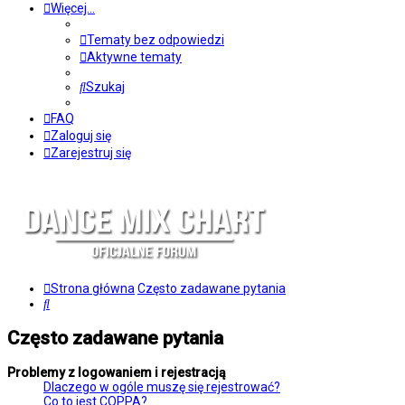
Więcej…
Tematy bez odpowiedzi
Aktywne tematy
Szukaj
FAQ
Zaloguj się
Zarejestruj się
Strona główna
Często zadawane pytania
Szukaj
Często zadawane pytania
Problemy z logowaniem i rejestracją
Dlaczego w ogóle muszę się rejestrować?
Co to jest COPPA?