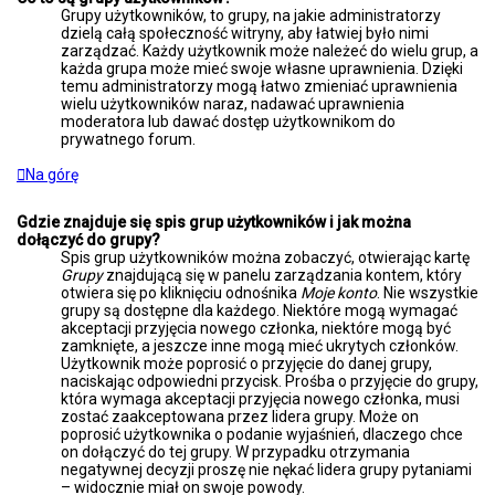
Grupy użytkowników, to grupy, na jakie administratorzy
dzielą całą społeczność witryny, aby łatwiej było nimi
zarządzać. Każdy użytkownik może należeć do wielu grup, a
każda grupa może mieć swoje własne uprawnienia. Dzięki
temu administratorzy mogą łatwo zmieniać uprawnienia
wielu użytkowników naraz, nadawać uprawnienia
moderatora lub dawać dostęp użytkownikom do
prywatnego forum.
Na górę
Gdzie znajduje się spis grup użytkowników i jak można
dołączyć do grupy?
Spis grup użytkowników można zobaczyć, otwierając kartę
Grupy
znajdującą się w panelu zarządzania kontem, który
otwiera się po kliknięciu odnośnika
Moje konto
. Nie wszystkie
grupy są dostępne dla każdego. Niektóre mogą wymagać
akceptacji przyjęcia nowego członka, niektóre mogą być
zamknięte, a jeszcze inne mogą mieć ukrytych członków.
Użytkownik może poprosić o przyjęcie do danej grupy,
naciskając odpowiedni przycisk. Prośba o przyjęcie do grupy,
która wymaga akceptacji przyjęcia nowego członka, musi
zostać zaakceptowana przez lidera grupy. Może on
poprosić użytkownika o podanie wyjaśnień, dlaczego chce
on dołączyć do tej grupy. W przypadku otrzymania
negatywnej decyzji proszę nie nękać lidera grupy pytaniami
– widocznie miał on swoje powody.