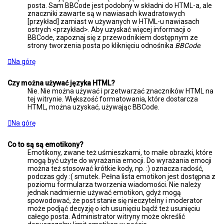
posta. Sam BBCode jest podobny w składni do HTML-a, ale
znaczniki zawarte są w nawiasach kwadratowych
[przykład] zamiast w używanych w HTML-u nawiasach
ostrych <przykład>. Aby uzyskać więcej informacji o
BBCode, zapoznaj się z przewodnikiem dostępnym ze
strony tworzenia posta po kliknięciu odnośnika
BBCode
.
Na górę
Czy można używać języka HTML?
Nie. Nie można używać i przetwarzać znaczników HTML na
tej witrynie. Większość formatowania, które dostarcza
HTML, można uzyskać, używając BBCode.
Na górę
Co to są są emotikony?
Emotikony, zwane też uśmieszkami, to małe obrazki, które
mogą być użyte do wyrażania emocji. Do wyrażania emocji
można też stosować krótkie kody, np. :) oznacza radość,
podczas gdy :( smutek. Pełna lista emotikon jest dostępna z
poziomu formularza tworzenia wiadomości. Nie należy
jednak nadmiernie używać emotikon, gdyż mogą
spowodować, że post stanie się nieczytelny i moderator
może podjąć decyzję o ich usunięciu bądź też usunięciu
całego posta. Administrator witryny może określić