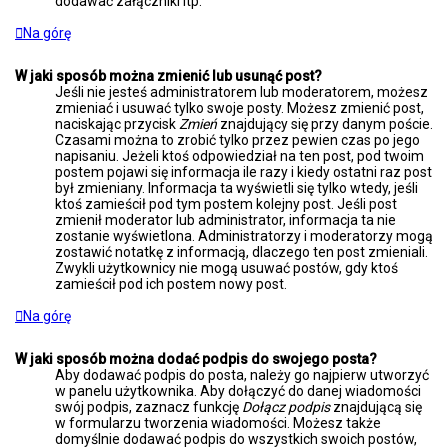
dodawać załączniki itp.
Na górę
W jaki sposób można zmienić lub usunąć post?
Jeśli nie jesteś administratorem lub moderatorem, możesz
zmieniać i usuwać tylko swoje posty. Możesz zmienić post,
naciskając przycisk
Zmień
znajdujący się przy danym poście.
Czasami można to zrobić tylko przez pewien czas po jego
napisaniu. Jeżeli ktoś odpowiedział na ten post, pod twoim
postem pojawi się informacja ile razy i kiedy ostatni raz post
był zmieniany. Informacja ta wyświetli się tylko wtedy, jeśli
ktoś zamieścił pod tym postem kolejny post. Jeśli post
zmienił moderator lub administrator, informacja ta nie
zostanie wyświetlona. Administratorzy i moderatorzy mogą
zostawić notatkę z informacją, dlaczego ten post zmieniali.
Zwykli użytkownicy nie mogą usuwać postów, gdy ktoś
zamieścił pod ich postem nowy post.
Na górę
W jaki sposób można dodać podpis do swojego posta?
Aby dodawać podpis do posta, należy go najpierw utworzyć
w panelu użytkownika. Aby dołączyć do danej wiadomości
swój podpis, zaznacz funkcję
Dołącz podpis
znajdującą się
w formularzu tworzenia wiadomości. Możesz także
domyślnie dodawać podpis do wszystkich swoich postów,