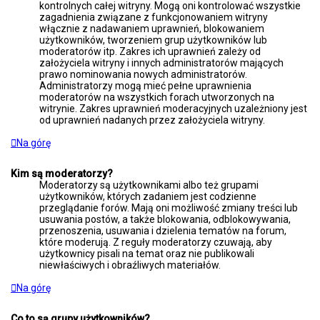
kontrolnych całej witryny. Mogą oni kontrolować wszystkie
zagadnienia związane z funkcjonowaniem witryny
włącznie z nadawaniem uprawnień, blokowaniem
użytkowników, tworzeniem grup użytkowników lub
moderatorów itp. Zakres ich uprawnień zależy od
założyciela witryny i innych administratorów mających
prawo nominowania nowych administratorów.
Administratorzy mogą mieć pełne uprawnienia
moderatorów na wszystkich forach utworzonych na
witrynie. Zakres uprawnień moderacyjnych uzależniony jest
od uprawnień nadanych przez założyciela witryny.
Na górę
Kim są moderatorzy?
Moderatorzy są użytkownikami albo też grupami
użytkowników, których zadaniem jest codzienne
przeglądanie forów. Mają oni możliwość zmiany treści lub
usuwania postów, a także blokowania, odblokowywania,
przenoszenia, usuwania i dzielenia tematów na forum,
które moderują. Z reguły moderatorzy czuwają, aby
użytkownicy pisali na temat oraz nie publikowali
niewłaściwych i obraźliwych materiałów.
Na górę
Co to są grupy użytkowników?