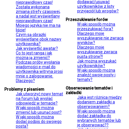
dodawać/usuwać
nieprawidłowy czas!
użytkowników z listy
Została wykonana
przyjaciół lub wrogów?
zmiana strefy czasowej,
a nadal jest wyświetlany
Przeszukiwanie forów
nieprawidłowy czas!
W jaki sposób można
Mojego języka nie ma na
przeszukiwać fora?
liście!
Dlaczego moje
Czym są obrazki
wyszukiwanie nie zwraca
wyświetlane obok nazwy
wyników?
użytkownika?
Dlaczego moje
Jak wyświetlić awatar?
wyszukiwanie zwraca
Co to jest ranga i jak
pustą stronę?!
można ją zmienić?
Jak można wyszukać
Podczas próby wysłania
użytkowników?
wiadomości e-mail do
W jaki sposób można
użytkownika witryna prosi
znaleźć swoje posty i
mnie o zalogowanie.
tematy?
Dlaczego?
Obserwowanie tematów i
Problemy z pisaniem
zakładki
Jak utworzyć nowy temat
Jaka jest różnica między
na forum lub wysłać
dodaniem zakładki a
odpowiedź w temacie?
obserwowaniem?
W jaki sposób można
W jaki sposób można
zmienić lub usunąć post?
dodać zakładkę do
W jaki sposób można
wybranych tematów lub
dodać podpis do swojego
je obserwować??
posta?