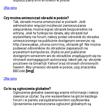
dopuszczalny limit emotikon w poście.
Na górę
Czy można umieszczać obrazki w poście?
Tak, obrazki można umieszczać w postach. Jeśli
administrator włączył możliwość zamieszczania
załączników, można wgrać obrazek bezpośrednio na
witrynę. Jeśli ta funkcja nie działa, aby obrazek był
wyświetlany na forum, należy podać odnośnik do obrazka
umieszczonego na publicznie dostępnym serwerze, np.
http://www.jakas_strona.com/moj_obrazek.gif. Nie można
podawać odnośników do obrazków zapisanych na
prywatnym komputerze, chyba że jest publicznie
dostępnym serwerem ani do obrazków znajdujących się na
stronach wymagających autoryzacji, takich jak, np. skrzynki
pocztowe na Gmail lub Yahoo! oraz stronach chronionych
hasłem. Aby umieścić obrazek w poście, użyj znacznika
BBCode
[img]
.
Na górę
Co to są ogłoszenia globalne?
Ogłoszenia globalne zawierają ważne informacje i należy
zawsze je czytać. Są one wyświetlane na górze każdego
forum i w panelu zarządzania kontem użytkownika.
Uprawnienia zamieszczania ogłoszeń globalnych są