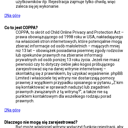
użytkowników itp. Rejestracja zajmuje tylko chwilę, więc
zaleca się jej wykonanie.
Na górę
Co to jest COPPA?
COPPA, to skrót od Child Online Privacy and Protection Act –
prawa obowiązującego od 1998 roku w USA, nakładającego
na właścicieli stron internetowych, które potencjalnie mogą
zbierać informacje od osób małoletnich – mających mniej
niż 13 lat – obowiązek posiadania pisemnej zgody rodziców
lub opiekunów prawnych na zbieranie informacji
prywatnych od osób poniżej 13 roku życia. Jeżeli nie masz
pewności czy to dotyczy ciebie jako kogoś próbującego
zarejestrować się na danej witrynie internetowej –
skontaktuj się z prawnikiem, by uzyskać wyjaśnienie. phpBB
Limited i właściciele tej witryny nie dostarczają pomocy
prawnej z wyjątkiem przypadku opisanego w pytaniu „Z kim
się kontaktować w sprawach nadużyć lub zagadnień
prawnych związanych z tą witryną?”, a także nie są
punktem kontaktowym dla wszelkiego rodzaju porad
prawnych.
Na górę
Dlaczego nie mogę się zarejestrować?
Być może właściciel witryny wyłączył funkcję rejestracji, aby