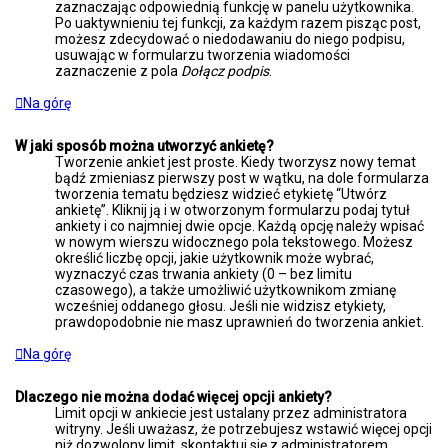
zaznaczając odpowiednią funkcję w panelu użytkownika.
Po uaktywnieniu tej funkcji, za każdym razem pisząc post,
możesz zdecydować o niedodawaniu do niego podpisu,
usuwając w formularzu tworzenia wiadomości
zaznaczenie z pola
Dołącz podpis
.
Na górę
W jaki sposób można utworzyć ankietę?
Tworzenie ankiet jest proste. Kiedy tworzysz nowy temat
bądź zmieniasz pierwszy post w wątku, na dole formularza
tworzenia tematu będziesz widzieć etykietę “Utwórz
ankietę”. Kliknij ją i w otworzonym formularzu podaj tytuł
ankiety i co najmniej dwie opcje. Każdą opcję należy wpisać
w nowym wierszu widocznego pola tekstowego. Możesz
określić liczbę opcji, jakie użytkownik może wybrać,
wyznaczyć czas trwania ankiety (0 – bez limitu
czasowego), a także umożliwić użytkownikom zmianę
wcześniej oddanego głosu. Jeśli nie widzisz etykiety,
prawdopodobnie nie masz uprawnień do tworzenia ankiet.
Na górę
Dlaczego nie można dodać więcej opcji ankiety?
Limit opcji w ankiecie jest ustalany przez administratora
witryny. Jeśli uważasz, że potrzebujesz wstawić więcej opcji
niż dozwolony limit, skontaktuj się z administratorem