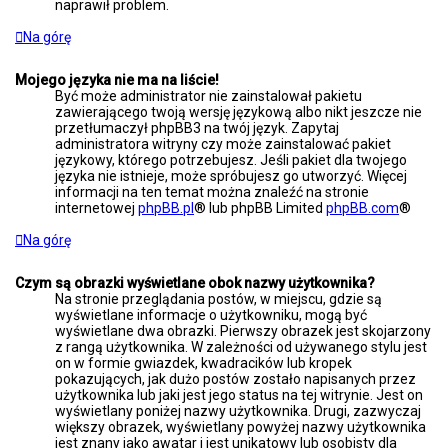
naprawił problem.
Na górę
Mojego języka nie ma na liście!
Być może administrator nie zainstalował pakietu
zawierającego twoją wersję językową albo nikt jeszcze nie
przetłumaczył phpBB3 na twój język. Zapytaj
administratora witryny czy może zainstalować pakiet
językowy, którego potrzebujesz. Jeśli pakiet dla twojego
języka nie istnieje, może spróbujesz go utworzyć. Więcej
informacji na ten temat można znaleźć na stronie
internetowej
phpBB.pl
® lub phpBB Limited
phpBB.com
®
Na górę
Czym są obrazki wyświetlane obok nazwy użytkownika?
Na stronie przeglądania postów, w miejscu, gdzie są
wyświetlane informacje o użytkowniku, mogą być
wyświetlane dwa obrazki. Pierwszy obrazek jest skojarzony
z rangą użytkownika. W zależności od używanego stylu jest
on w formie gwiazdek, kwadracików lub kropek
pokazujących, jak dużo postów zostało napisanych przez
użytkownika lub jaki jest jego status na tej witrynie. Jest on
wyświetlany poniżej nazwy użytkownika. Drugi, zazwyczaj
większy obrazek, wyświetlany powyżej nazwy użytkownika
jest znany jako awatar i jest unikatowy lub osobisty dla