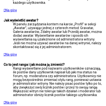
każdego użytkownika.
Na górę
Jak wyświetlić awatar?
W panelu zarządzania kontem na karcie „Profil” w sekcji
„Awatar”, używając jednej z czterech metod: Gravatar,
Galeria awatarów, Zdalny awatar lub Prześlij awatar, można
dodać awatar. Wyświetlanie awatarów i sposób ich
wyświetlania są uzależnione od administratora witryny.
Jeśli nie można używać awatarów na danej witrynie, należy
skontaktować się z jej administratorem.
Na górę
Co to jest ranga i jak można ją zmienić?
Rangi wyświetlane pod nazwami użytkowników oznaczają,
ile postów dany użytkownik napisał lub jaki ma status na
forum, np. moderatora czy administratora. Użytkownicy nie
mogą bezpośrednio zmieniać stylu rang, ponieważ ustawia
je administrator witryny. Nie należy pisać postów tylko po to,
aby zwiększyć swój licznik postów i przez to swoją rangę.
Większość witryn nie toleruje takich działań i moderator lub
administrator obniży licznik postów takiego użytkownika.
Na górę