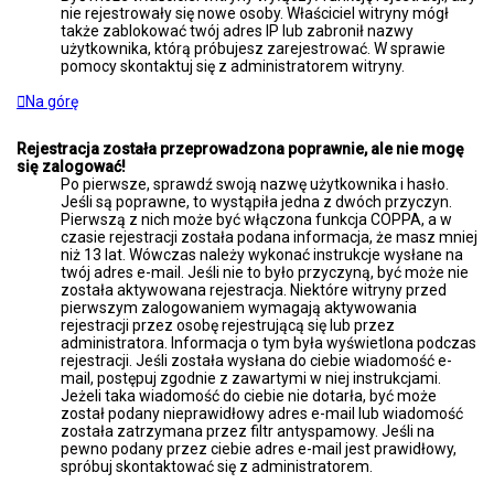
nie rejestrowały się nowe osoby. Właściciel witryny mógł
także zablokować twój adres IP lub zabronił nazwy
użytkownika, którą próbujesz zarejestrować. W sprawie
pomocy skontaktuj się z administratorem witryny.
Na górę
Rejestracja została przeprowadzona poprawnie, ale nie mogę
się zalogować!
Po pierwsze, sprawdź swoją nazwę użytkownika i hasło.
Jeśli są poprawne, to wystąpiła jedna z dwóch przyczyn.
Pierwszą z nich może być włączona funkcja COPPA, a w
czasie rejestracji została podana informacja, że masz mniej
niż 13 lat. Wówczas należy wykonać instrukcje wysłane na
twój adres e-mail. Jeśli nie to było przyczyną, być może nie
została aktywowana rejestracja. Niektóre witryny przed
pierwszym zalogowaniem wymagają aktywowania
rejestracji przez osobę rejestrującą się lub przez
administratora. Informacja o tym była wyświetlona podczas
rejestracji. Jeśli została wysłana do ciebie wiadomość e-
mail, postępuj zgodnie z zawartymi w niej instrukcjami.
Jeżeli taka wiadomość do ciebie nie dotarła, być może
został podany nieprawidłowy adres e-mail lub wiadomość
została zatrzymana przez filtr antyspamowy. Jeśli na
pewno podany przez ciebie adres e-mail jest prawidłowy,
spróbuj skontaktować się z administratorem.