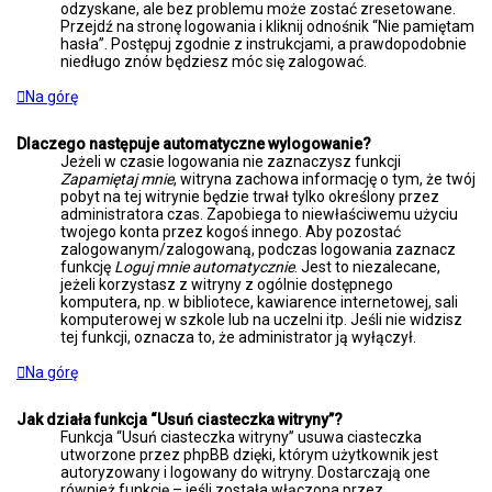
odzyskane, ale bez problemu może zostać zresetowane.
Przejdź na stronę logowania i kliknij odnośnik “Nie pamiętam
hasła”. Postępuj zgodnie z instrukcjami, a prawdopodobnie
niedługo znów będziesz móc się zalogować.
Na górę
Dlaczego następuje automatyczne wylogowanie?
Jeżeli w czasie logowania nie zaznaczysz funkcji
Zapamiętaj mnie
, witryna zachowa informację o tym, że twój
pobyt na tej witrynie będzie trwał tylko określony przez
administratora czas. Zapobiega to niewłaściwemu użyciu
twojego konta przez kogoś innego. Aby pozostać
zalogowanym/zalogowaną, podczas logowania zaznacz
funkcję
Loguj mnie automatycznie
. Jest to niezalecane,
jeżeli korzystasz z witryny z ogólnie dostępnego
komputera, np. w bibliotece, kawiarence internetowej, sali
komputerowej w szkole lub na uczelni itp. Jeśli nie widzisz
tej funkcji, oznacza to, że administrator ją wyłączył.
Na górę
Jak działa funkcja “Usuń ciasteczka witryny”?
Funkcja “Usuń ciasteczka witryny” usuwa ciasteczka
utworzone przez phpBB dzięki, którym użytkownik jest
autoryzowany i logowany do witryny. Dostarczają one
również funkcję – jeśli została włączona przez