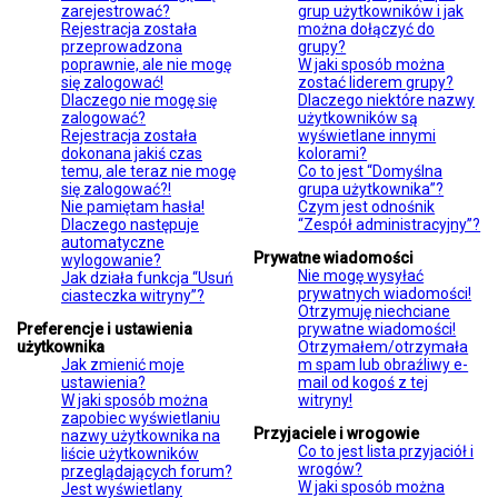
zarejestrować?
grup użytkowników i jak
Rejestracja została
można dołączyć do
przeprowadzona
grupy?
poprawnie, ale nie mogę
W jaki sposób można
się zalogować!
zostać liderem grupy?
Dlaczego nie mogę się
Dlaczego niektóre nazwy
zalogować?
użytkowników są
Rejestracja została
wyświetlane innymi
dokonana jakiś czas
kolorami?
temu, ale teraz nie mogę
Co to jest “Domyślna
się zalogować?!
grupa użytkownika”?
Nie pamiętam hasła!
Czym jest odnośnik
Dlaczego następuje
“Zespół administracyjny”?
automatyczne
Prywatne wiadomości
wylogowanie?
Nie mogę wysyłać
Jak działa funkcja “Usuń
prywatnych wiadomości!
ciasteczka witryny”?
Otrzymuję niechciane
Preferencje i ustawienia
prywatne wiadomości!
użytkownika
Otrzymałem/otrzymała
Jak zmienić moje
m spam lub obraźliwy e-
ustawienia?
mail od kogoś z tej
W jaki sposób można
witryny!
zapobiec wyświetlaniu
Przyjaciele i wrogowie
nazwy użytkownika na
Co to jest lista przyjaciół i
liście użytkowników
wrogów?
przeglądających forum?
W jaki sposób można
Jest wyświetlany