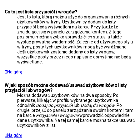
Co to jest lista przyjaciół i wrogów?
Jest to lista, którą można użyć do organizowania różnych
użytkowników witryny. Użytkownicy dodani do listy
przyjaciół będą wyświetleni na karcie
Przyjaciele
znajdującej się w panelu zarządzania kontem. Z tego
poziomu można szybko sprawdzić ich status, a także
wysłać prywatną wiadomość. Zależnie od używanego stylu
witryny, posty tych użytkowników mogą być wyróżniane.
Jeśli użytkownik zostanie dodany do listy wrogów,
wszystkie posty przez niego napisane domyślnie nie będą
wyświetlane.
Na górę
W jaki sposób można dodawać/usuwać użytkowników z listy
przyjaciół lub wrogów?
Można dodawać użytkowników na dwa sposoby. Po
pierwsze, klikając w profilu wybranego użytkownika
odnośnik
Dodaj do przyjaciół
lub
Dodaj do wrogów
. Po
drugie, przejść do panelu zarządzania swoim kontem i tam
na karcie
Przyjaciele i wrogowie
wprowadzić odpowiednie
dane użytkownika. Na tej samej karcie można także usuwać
użytkowników z list.
Na górę