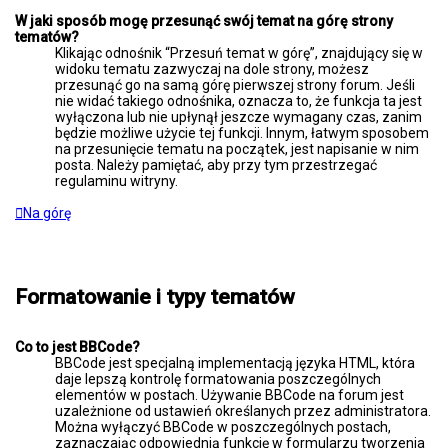
W jaki sposób mogę przesunąć swój temat na górę strony
tematów?
Klikając odnośnik “Przesuń temat w górę”, znajdujący się w
widoku tematu zazwyczaj na dole strony, możesz
przesunąć go na samą górę pierwszej strony forum. Jeśli
nie widać takiego odnośnika, oznacza to, że funkcja ta jest
wyłączona lub nie upłynął jeszcze wymagany czas, zanim
będzie możliwe użycie tej funkcji. Innym, łatwym sposobem
na przesunięcie tematu na początek, jest napisanie w nim
posta. Należy pamiętać, aby przy tym przestrzegać
regulaminu witryny.
Na górę
Formatowanie i typy tematów
Co to jest BBCode?
BBCode jest specjalną implementacją języka HTML, która
daje lepszą kontrolę formatowania poszczególnych
elementów w postach. Używanie BBCode na forum jest
uzależnione od ustawień określanych przez administratora.
Można wyłączyć BBCode w poszczególnych postach,
zaznaczając odpowiednią funkcję w formularzu tworzenia