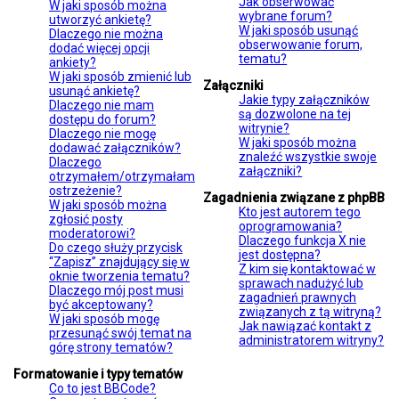
Jak obserwować
W jaki sposób można
wybrane forum?
utworzyć ankietę?
W jaki sposób usunąć
Dlaczego nie można
obserwowanie forum,
dodać więcej opcji
tematu?
ankiety?
W jaki sposób zmienić lub
Załączniki
usunąć ankietę?
Jakie typy załączników
Dlaczego nie mam
są dozwolone na tej
dostępu do forum?
witrynie?
Dlaczego nie mogę
W jaki sposób można
dodawać załączników?
znaleźć wszystkie swoje
Dlaczego
załączniki?
otrzymałem/otrzymałam
ostrzeżenie?
Zagadnienia związane z phpBB
W jaki sposób można
Kto jest autorem tego
zgłosić posty
oprogramowania?
moderatorowi?
Dlaczego funkcja X nie
Do czego służy przycisk
jest dostępna?
“Zapisz” znajdujący się w
Z kim się kontaktować w
oknie tworzenia tematu?
sprawach nadużyć lub
Dlaczego mój post musi
zagadnień prawnych
być akceptowany?
związanych z tą witryną?
W jaki sposób mogę
Jak nawiązać kontakt z
przesunąć swój temat na
administratorem witryny?
górę strony tematów?
Formatowanie i typy tematów
Co to jest BBCode?