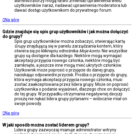
administratorzy mogą łatwo zmieniać uprawnienia wielu
użytkowników naraz, nadawać uprawnienia moderatora lub
dawać dostęp użytkownikom do prywatnego forum.
Na górę
Gdzie znajduje się spis grup użytkowników i jak można dołączyć
do grupy?
Spis grup użytkowników można zobaczyć, otwierając kartę
Grupy
znajdującą się w panelu zarządzania kontem, który
otwiera się po kliknięciu odnośnika
Moje konto
. Nie wszystkie
grupy są dostępne dla każdego. Niektóre mogą wymagać
akceptacji przyjęcia nowego członka, niektóre mogą być
zamknięte, a jeszcze inne mogą mieć ukrytych członków.
Użytkownik może poprosić o przyjęcie do danej grupy,
naciskając odpowiedni przycisk. Prośba o przyjęcie do grupy,
która wymaga akceptacji przyjęcia nowego członka, musi
zostać zaakceptowana przez lidera grupy. Może on poprosić
użytkownika o podanie wyjaśnień, dlaczego chce on dołączyć
do tej grupy. W przypadku otrzymania negatywnej decyzji
proszę nie nękać lidera grupy pytaniami – widocznie miał on
swoje powody.
Na górę
W jaki sposób można zostać liderem grupy?
Lidera grupy zazwyczaj mianuje administrator witryny