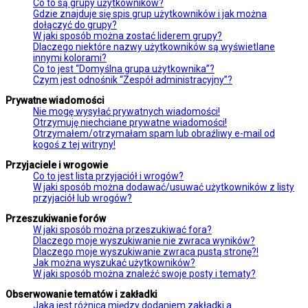
Co to są grupy użytkowników?
Gdzie znajduje się spis grup użytkowników i jak można
dołączyć do grupy?
W jaki sposób można zostać liderem grupy?
Dlaczego niektóre nazwy użytkowników są wyświetlane
innymi kolorami?
Co to jest “Domyślna grupa użytkownika”?
Czym jest odnośnik “Zespół administracyjny”?
Prywatne wiadomości
Nie mogę wysyłać prywatnych wiadomości!
Otrzymuję niechciane prywatne wiadomości!
Otrzymałem/otrzymałam spam lub obraźliwy e-mail od
kogoś z tej witryny!
Przyjaciele i wrogowie
Co to jest lista przyjaciół i wrogów?
W jaki sposób można dodawać/usuwać użytkowników z listy
przyjaciół lub wrogów?
Przeszukiwanie forów
W jaki sposób można przeszukiwać fora?
Dlaczego moje wyszukiwanie nie zwraca wyników?
Dlaczego moje wyszukiwanie zwraca pustą stronę?!
Jak można wyszukać użytkowników?
W jaki sposób można znaleźć swoje posty i tematy?
Obserwowanie tematów i zakładki
Jaka jest różnica między dodaniem zakładki a