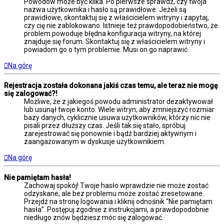
Powodów może być kilka. Po pierwsze sprawdź, czy twoja
nazwa użytkownika i hasło są prawidłowe. Jeżeli są
prawidłowe, skontaktuj się z właścicielem witryny i zapytaj,
czy cię nie zablokowano. Istnieje też prawdopodobieństwo, że
problem powoduje błędna konfiguracja witryny, na której
znajduje się forum. Skontaktuj się z właścicielem witryny i
powiadom go o tym problemie. Musi on go naprawić.
Na górę
Rejestracja została dokonana jakiś czas temu, ale teraz nie mogę
się zalogować?!
Możliwe, że z jakiegoś powodu administrator dezaktywował
lub usunął twoje konto. Wiele witryn, aby zmniejszyć rozmiar
bazy danych, cyklicznie usuwa użytkowników, którzy nic nie
pisali przez dłuższy czas. Jeśli tak się stało, spróbuj
zarejestrować się ponownie i bądź bardziej aktywnym i
zaangażowanym w dyskusje użytkownikiem.
Na górę
Nie pamiętam hasła!
Zachowaj spokój! Twoje hasło wprawdzie nie może zostać
odzyskane, ale bez problemu może zostać zresetowane.
Przejdź na stronę logowania i kliknij odnośnik “Nie pamiętam
hasła”. Postępuj zgodnie z instrukcjami, a prawdopodobnie
niedługo znów będziesz móc się zalogować.