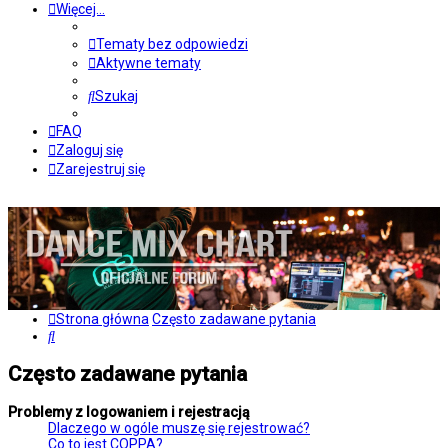
Więcej…
Tematy bez odpowiedzi
Aktywne tematy
Szukaj
FAQ
Zaloguj się
Zarejestruj się
Strona główna
Często zadawane pytania
Szukaj
Często zadawane pytania
Problemy z logowaniem i rejestracją
Dlaczego w ogóle muszę się rejestrować?
Co to jest COPPA?