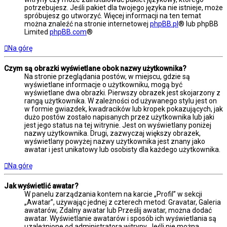
potrzebujesz. Jeśli pakiet dla twojego języka nie istnieje, może
spróbujesz go utworzyć. Więcej informacji na ten temat
można znaleźć na stronie internetowej
phpBB.pl
® lub phpBB
Limited
phpBB.com
®
Na górę
Czym są obrazki wyświetlane obok nazwy użytkownika?
Na stronie przeglądania postów, w miejscu, gdzie są
wyświetlane informacje o użytkowniku, mogą być
wyświetlane dwa obrazki. Pierwszy obrazek jest skojarzony z
rangą użytkownika. W zależności od używanego stylu jest on
w formie gwiazdek, kwadracików lub kropek pokazujących, jak
dużo postów zostało napisanych przez użytkownika lub jaki
jest jego status na tej witrynie. Jest on wyświetlany poniżej
nazwy użytkownika. Drugi, zazwyczaj większy obrazek,
wyświetlany powyżej nazwy użytkownika jest znany jako
awatar i jest unikatowy lub osobisty dla każdego użytkownika.
Na górę
Jak wyświetlić awatar?
W panelu zarządzania kontem na karcie „Profil” w sekcji
„Awatar”, używając jednej z czterech metod: Gravatar, Galeria
awatarów, Zdalny awatar lub Prześlij awatar, można dodać
awatar. Wyświetlanie awatarów i sposób ich wyświetlania są
uzależnione od administratora witryny. Jeśli nie można