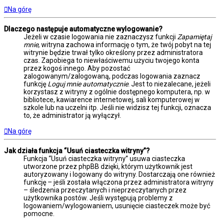
Na górę
Dlaczego następuje automatyczne wylogowanie?
Jeżeli w czasie logowania nie zaznaczysz funkcji
Zapamiętaj
mnie
, witryna zachowa informację o tym, że twój pobyt na tej
witrynie będzie trwał tylko określony przez administratora
czas. Zapobiega to niewłaściwemu użyciu twojego konta
przez kogoś innego. Aby pozostać
zalogowanym/zalogowaną, podczas logowania zaznacz
funkcję
Loguj mnie automatycznie
. Jest to niezalecane, jeżeli
korzystasz z witryny z ogólnie dostępnego komputera, np. w
bibliotece, kawiarence internetowej, sali komputerowej w
szkole lub na uczelni itp. Jeśli nie widzisz tej funkcji, oznacza
to, że administrator ją wyłączył.
Na górę
Jak działa funkcja “Usuń ciasteczka witryny”?
Funkcja “Usuń ciasteczka witryny” usuwa ciasteczka
utworzone przez phpBB dzięki, którym użytkownik jest
autoryzowany i logowany do witryny. Dostarczają one również
funkcję – jeśli została włączona przez administratora witryny
– śledzenia przeczytanych i nieprzeczytanych przez
użytkownika postów. Jeśli występują problemy z
logowaniem/wylogowaniem, usunięcie ciasteczek może być
pomocne.