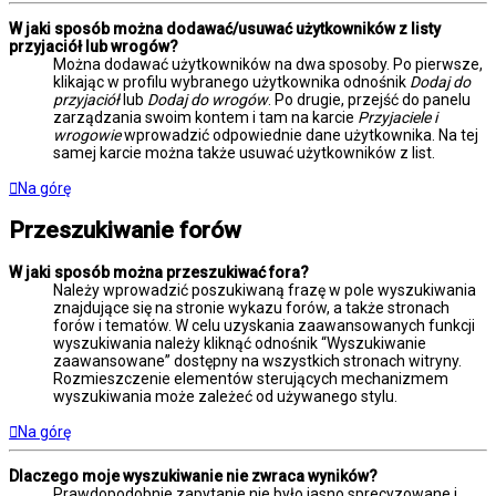
W jaki sposób można dodawać/usuwać użytkowników z listy
przyjaciół lub wrogów?
Można dodawać użytkowników na dwa sposoby. Po pierwsze,
klikając w profilu wybranego użytkownika odnośnik
Dodaj do
przyjaciół
lub
Dodaj do wrogów
. Po drugie, przejść do panelu
zarządzania swoim kontem i tam na karcie
Przyjaciele i
wrogowie
wprowadzić odpowiednie dane użytkownika. Na tej
samej karcie można także usuwać użytkowników z list.
Na górę
Przeszukiwanie forów
W jaki sposób można przeszukiwać fora?
Należy wprowadzić poszukiwaną frazę w pole wyszukiwania
znajdujące się na stronie wykazu forów, a także stronach
forów i tematów. W celu uzyskania zaawansowanych funkcji
wyszukiwania należy kliknąć odnośnik “Wyszukiwanie
zaawansowane” dostępny na wszystkich stronach witryny.
Rozmieszczenie elementów sterujących mechanizmem
wyszukiwania może zależeć od używanego stylu.
Na górę
Dlaczego moje wyszukiwanie nie zwraca wyników?
Prawdopodobnie zapytanie nie było jasno sprecyzowane i