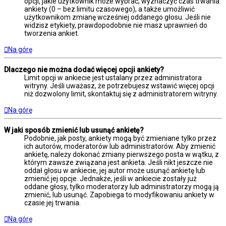
opcji, jakie użytkownik może wybrać, wyznaczyć czas trwania
ankiety (0 – bez limitu czasowego), a także umożliwić
użytkownikom zmianę wcześniej oddanego głosu. Jeśli nie
widzisz etykiety, prawdopodobnie nie masz uprawnień do
tworzenia ankiet.
Na górę
Dlaczego nie można dodać więcej opcji ankiety?
Limit opcji w ankiecie jest ustalany przez administratora
witryny. Jeśli uważasz, że potrzebujesz wstawić więcej opcji
niż dozwolony limit, skontaktuj się z administratorem witryny.
Na górę
W jaki sposób zmienić lub usunąć ankietę?
Podobnie, jak posty, ankiety mogą być zmieniane tylko przez
ich autorów, moderatorów lub administratorów. Aby zmienić
ankietę, należy dokonać zmiany pierwszego posta w wątku, z
którym zawsze związana jest ankieta. Jeśli nikt jeszcze nie
oddał głosu w ankiecie, jej autor może usunąć ankietę lub
zmienić jej opcje. Jednakże, jeśli w ankiecie zostały już
oddane głosy, tylko moderatorzy lub administratorzy mogą ją
zmienić, lub usunąć. Zapobiega to modyfikowaniu ankiety w
czasie jej trwania.
Na górę