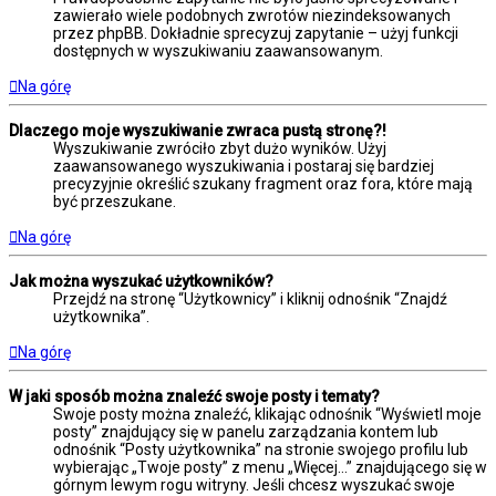
zawierało wiele podobnych zwrotów niezindeksowanych
przez phpBB. Dokładnie sprecyzuj zapytanie – użyj funkcji
dostępnych w wyszukiwaniu zaawansowanym.
Na górę
Dlaczego moje wyszukiwanie zwraca pustą stronę?!
Wyszukiwanie zwróciło zbyt dużo wyników. Użyj
zaawansowanego wyszukiwania i postaraj się bardziej
precyzyjnie określić szukany fragment oraz fora, które mają
być przeszukane.
Na górę
Jak można wyszukać użytkowników?
Przejdź na stronę “Użytkownicy” i kliknij odnośnik “Znajdź
użytkownika”.
Na górę
W jaki sposób można znaleźć swoje posty i tematy?
Swoje posty można znaleźć, klikając odnośnik “Wyświetl moje
posty” znajdujący się w panelu zarządzania kontem lub
odnośnik “Posty użytkownika” na stronie swojego profilu lub
wybierając „Twoje posty” z menu „Więcej…” znajdującego się w
górnym lewym rogu witryny. Jeśli chcesz wyszukać swoje