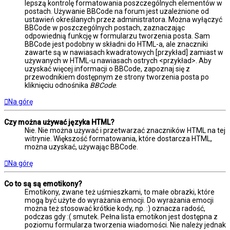
lepszą kontrolę formatowania poszczególnych elementów w
postach. Używanie BBCode na forum jest uzależnione od
ustawień określanych przez administratora. Można wyłączyć
BBCode w poszczególnych postach, zaznaczając
odpowiednią funkcję w formularzu tworzenia posta. Sam
BBCode jest podobny w składni do HTML-a, ale znaczniki
zawarte są w nawiasach kwadratowych [przykład] zamiast w
używanych w HTML-u nawiasach ostrych <przykład>. Aby
uzyskać więcej informacji o BBCode, zapoznaj się z
przewodnikiem dostępnym ze strony tworzenia posta po
kliknięciu odnośnika
BBCode
.
Na górę
Czy można używać języka HTML?
Nie. Nie można używać i przetwarzać znaczników HTML na tej
witrynie. Większość formatowania, które dostarcza HTML,
można uzyskać, używając BBCode.
Na górę
Co to są są emotikony?
Emotikony, zwane też uśmieszkami, to małe obrazki, które
mogą być użyte do wyrażania emocji. Do wyrażania emocji
można też stosować krótkie kody, np. :) oznacza radość,
podczas gdy :( smutek. Pełna lista emotikon jest dostępna z
poziomu formularza tworzenia wiadomości. Nie należy jednak