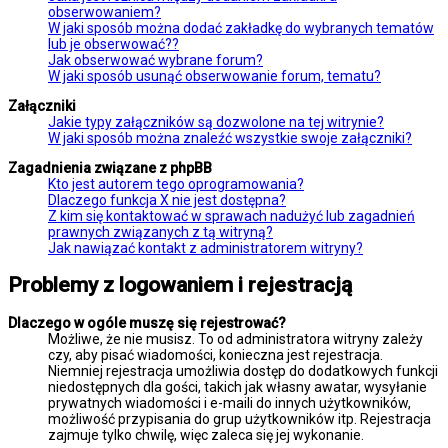
obserwowaniem?
W jaki sposób można dodać zakładkę do wybranych tematów
lub je obserwować??
Jak obserwować wybrane forum?
W jaki sposób usunąć obserwowanie forum, tematu?
Załączniki
Jakie typy załączników są dozwolone na tej witrynie?
W jaki sposób można znaleźć wszystkie swoje załączniki?
Zagadnienia związane z phpBB
Kto jest autorem tego oprogramowania?
Dlaczego funkcja X nie jest dostępna?
Z kim się kontaktować w sprawach nadużyć lub zagadnień
prawnych związanych z tą witryną?
Jak nawiązać kontakt z administratorem witryny?
Problemy z logowaniem i rejestracją
Dlaczego w ogóle muszę się rejestrować?
Możliwe, że nie musisz. To od administratora witryny zależy
czy, aby pisać wiadomości, konieczna jest rejestracja.
Niemniej rejestracja umożliwia dostęp do dodatkowych funkcji
niedostępnych dla gości, takich jak własny awatar, wysyłanie
prywatnych wiadomości i e-maili do innych użytkowników,
możliwość przypisania do grup użytkowników itp. Rejestracja
zajmuje tylko chwilę, więc zaleca się jej wykonanie.