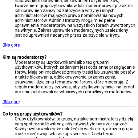
nadawaniem uprawnień, blokowaniem użytkowników,
tworzeniem grup użytkowników lub moderatorów itp. Zakres
ich uprawnień zależy od założyciela witryny i innych
administratorów mających prawo nominowania nowych
administratorów. Administratorzy mogą mieć pełne
uprawnienia moderatorów na wszystkich forach utworzonych
na witrynie. Zakres uprawnień moderacyjnych uzależniony
jest od uprawnień nadanych przez założyciela witryny.
Na górę
Kim są moderatorzy?
Moderatorzy są użytkownikami albo też grupami
użytkowników, których zadaniem jest codzienne przeglądanie
forów. Mają oni możliwość zmiany treści lub usuwania postów,
a także blokowania, odblokowywania, przenoszenia,
usuwania i dzielenia tematów na forum, które moderują. Z
reguły moderatorzy czuwają, aby użytkownicy pisali na temat
oraz nie publikowali niewłaściwych i obraźliwych materiałów.
Na górę
Co to są grupy użytkowników?
Grupy użytkowników, to grupy, na jakie administratorzy dzielą
całą społeczność witryny, aby łatwiej było nimi zarządzać.
Każdy użytkownik może należeć do wielu grup, a każda grupa
może mieć swoje własne uprawnienia. Dzięki temu