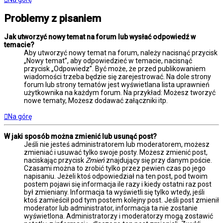
Problemy z pisaniem
Jak utworzyć nowy temat na forum lub wysłać odpowiedź w
temacie?
Aby utworzyć nowy temat na forum, należy nacisnąć przycisk
„Nowy temat”, aby odpowiedzieć w temacie, nacisnąć
przycisk „Odpowiedz”. Być może, że przed publikowaniem
wiadomości trzeba będzie się zarejestrować. Na dole strony
forum lub strony tematów jest wyświetlana lista uprawnień
użytkownika na każdym forum. Na przykład: Możesz tworzyć
nowe tematy, Możesz dodawać załączniki itp.
Na górę
W jaki sposób można zmienić lub usunąć post?
Jeśli nie jesteś administratorem lub moderatorem, możesz
zmieniać i usuwać tylko swoje posty. Możesz zmienić post,
naciskając przycisk
Zmień
znajdujący się przy danym poście.
Czasami można to zrobić tylko przez pewien czas po jego
napisaniu. Jeżeli ktoś odpowiedział na ten post, pod twoim
postem pojawi się informacja ile razy i kiedy ostatni raz post
był zmieniany. Informacja ta wyświetli się tylko wtedy, jeśli
ktoś zamieścił pod tym postem kolejny post. Jeśli post zmienił
moderator lub administrator, informacja ta nie zostanie
wyświetlona. Administratorzy i moderatorzy mogą zostawić