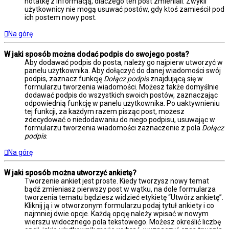
notatkę z informacją, dlaczego ten post zmieniali. Zwykli
użytkownicy nie mogą usuwać postów, gdy ktoś zamieścił pod
ich postem nowy post.
Na górę
W jaki sposób można dodać podpis do swojego posta?
Aby dodawać podpis do posta, należy go najpierw utworzyć w
panelu użytkownika. Aby dołączyć do danej wiadomości swój
podpis, zaznacz funkcję
Dołącz podpis
znajdującą się w
formularzu tworzenia wiadomości. Możesz także domyślnie
dodawać podpis do wszystkich swoich postów, zaznaczając
odpowiednią funkcję w panelu użytkownika. Po uaktywnieniu
tej funkcji, za każdym razem pisząc post, możesz
zdecydować o niedodawaniu do niego podpisu, usuwając w
formularzu tworzenia wiadomości zaznaczenie z pola
Dołącz
podpis
.
Na górę
W jaki sposób można utworzyć ankietę?
Tworzenie ankiet jest proste. Kiedy tworzysz nowy temat
bądź zmieniasz pierwszy post w wątku, na dole formularza
tworzenia tematu będziesz widzieć etykietę “Utwórz ankietę”.
Kliknij ją i w otworzonym formularzu podaj tytuł ankiety i co
najmniej dwie opcje. Każdą opcję należy wpisać w nowym
wierszu widocznego pola tekstowego. Możesz określić liczbę