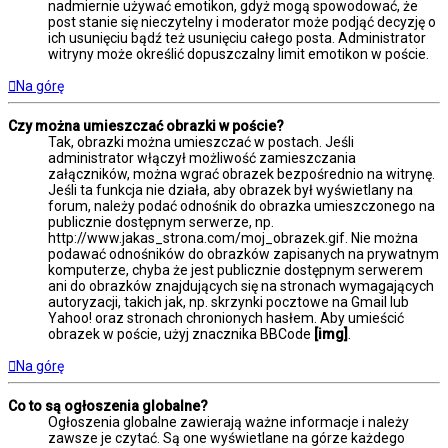
nadmiernie używać emotikon, gdyż mogą spowodować, że
post stanie się nieczytelny i moderator może podjąć decyzję o
ich usunięciu bądź też usunięciu całego posta. Administrator
witryny może określić dopuszczalny limit emotikon w poście.
Na górę
Czy można umieszczać obrazki w poście?
Tak, obrazki można umieszczać w postach. Jeśli
administrator włączył możliwość zamieszczania
załączników, można wgrać obrazek bezpośrednio na witrynę.
Jeśli ta funkcja nie działa, aby obrazek był wyświetlany na
forum, należy podać odnośnik do obrazka umieszczonego na
publicznie dostępnym serwerze, np.
http://www.jakas_strona.com/moj_obrazek.gif. Nie można
podawać odnośników do obrazków zapisanych na prywatnym
komputerze, chyba że jest publicznie dostępnym serwerem
ani do obrazków znajdujących się na stronach wymagających
autoryzacji, takich jak, np. skrzynki pocztowe na Gmail lub
Yahoo! oraz stronach chronionych hasłem. Aby umieścić
obrazek w poście, użyj znacznika BBCode
[img]
.
Na górę
Co to są ogłoszenia globalne?
Ogłoszenia globalne zawierają ważne informacje i należy
zawsze je czytać. Są one wyświetlane na górze każdego