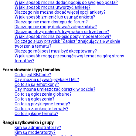
W jaki sposób można dodać podpis do swojego posta?
W jaki sposób można utworzyć ankietę?
Dlaczego nie można dodać więcej opcji ankiety?
W jaki sposób zmienić lub usunąć ankietę?
Dlaczego nie mam dostępu do forum?
Dlaczego nie mogę dodawać załączników?
Dlaczego otrzymałem/otrzymałam ostrzeżenie?
W jaki sposób można zgłosić posty moderatorowi?
Do czego służy przycisk “Zapisz” znajdujący się w oknie
tworzenia tematu?
Dlaczego mój post musi być akceptowany?
W jaki sposób mogę przesunąć swój temat na górę strony
tematów?
Formatowanie i typy tematów
Co to jest BBCode?
Czy można używać języka HTML?
Co to są są emotikony?
Czy można umieszczać obrazki w poście?
Co to są ogłoszenia globalne?
Co to są ogłoszenia?
Co to są przyklejone tematy?
Co to są zamknięte tematy?
Co to są ikony tematu?
Rangi użytkownika i grupy
Kim są administratorzy?
Kim są moderatorzy?