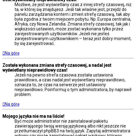
Możliwe, że jest wyświetlany czas z innej strefy czasowej, niż
ta, w której się znajdujesz. Jeśli tak właśnie jest, przejdź do
panelu zarządzania kontem i zmień strefę czasową, tak aby
była zgodna z twoim miejscem pobytu. Np. Europa centralna,
Afryka, czy Nowa Zelandia. Zmiana strefy czasowej, tak jak i
większości ustawień, może zostać wykonana tylko przez
zarejestrowanych użytkowników. Jeżeli nie jesteś
zarejestrowanym użytkownikiem – teraz jest dobry moment,
by się zarejestrować.
Na górę
Została wykonana zmiana strefy czasowej, a nadal jest
wyświetlany nieprawidłowy czas!
Jeżeli na pewno strefa czasowa została ustawiona
prawidłowo, a czas nadal jest wyświetlany nieprawidłowo,
oznacza to, że czas na serwerze jest ustawiony
nieprawidłowo. Poinformuj o tym administratora, by naprawił
problem.
Na górę
Mojego języka nie ma na liście!
Być może administrator nie zainstalował pakietu
zawierającego twoją wersję językową albo nikt jeszcze nie
przetłumaczył phpBB3 na twój język. Zapytaj administratora
witryny czy może zainstalować pakiet językowy, którego