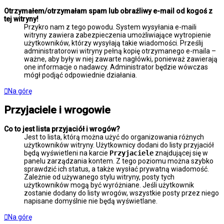
Otrzymałem/otrzymałam spam lub obraźliwy e-mail od kogoś z
tej witryny!
Przykro nam z tego powodu. System wysyłania e-maili
witryny zawiera zabezpieczenia umożliwiające wytropienie
użytkowników, którzy wysyłają takie wiadomości. Prześlij
administratorowi witryny pełną kopię otrzymanego e-maila –
ważne, aby były w niej zawarte nagłówki, ponieważ zawierają
one informacje o nadawcy. Administrator będzie wówczas
mógł podjąć odpowiednie działania.
Na górę
Przyjaciele i wrogowie
Co to jest lista przyjaciół i wrogów?
Jest to lista, którą można użyć do organizowania różnych
użytkowników witryny. Użytkownicy dodani do listy przyjaciół
będą wyświetleni na karcie
Przyjaciele
znajdującej się w
panelu zarządzania kontem. Z tego poziomu można szybko
sprawdzić ich status, a także wysłać prywatną wiadomość.
Zależnie od używanego stylu witryny, posty tych
użytkowników mogą być wyróżniane. Jeśli użytkownik
zostanie dodany do listy wrogów, wszystkie posty przez niego
napisane domyślnie nie będą wyświetlane.
Na górę