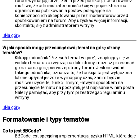
forum wymagają przejrzenia przed publikacją. Jest również
możliwe, że administrator umieścił cię w grupie, która ma
ograniczenia publikowania postów polegające na
konieczności ich akceptowania przez moderatorów przed
opublikowaniem na forum. Aby uzyskać więcej informacji,
skontaktuj się z administratorem witryny.
Na górę
W jaki sposób mogę przesunąć swój temat na górę strony
tematów?
Klikając odnośnik “Przesuń temat w górę”, znajdujący się w
widoku tematu zazwyczaj na dole strony, możesz przesunąć
go na samą górę pierwszej strony forum. Jeśli nie widać
takiego odnośnika, oznacza to, że funkcja ta jest wyłączona
lub nie upłynął jeszcze wymagany czas, zanim będzie
możliwe użycie tej funkcji. Innym, łatwym sposobem na
przesunięcie tematu na początek, jest napisanie w nim posta.
Należy pamiętać, aby przy tym przestrzegać regulaminu
witryny.
Na górę
Formatowanie i typy tematów
Co to jest BBCode?
BBCode jest specjalną implementacją języka HTML, która daje