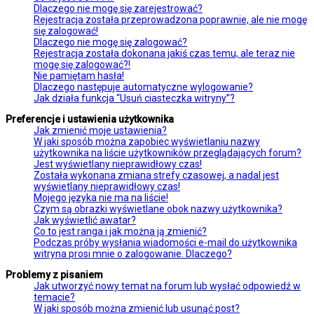
Dlaczego nie mogę się zarejestrować?
Rejestracja została przeprowadzona poprawnie, ale nie mogę
się zalogować!
Dlaczego nie mogę się zalogować?
Rejestracja została dokonana jakiś czas temu, ale teraz nie
mogę się zalogować?!
Nie pamiętam hasła!
Dlaczego następuje automatyczne wylogowanie?
Jak działa funkcja “Usuń ciasteczka witryny”?
Preferencje i ustawienia użytkownika
Jak zmienić moje ustawienia?
W jaki sposób można zapobiec wyświetlaniu nazwy
użytkownika na liście użytkowników przeglądających forum?
Jest wyświetlany nieprawidłowy czas!
Została wykonana zmiana strefy czasowej, a nadal jest
wyświetlany nieprawidłowy czas!
Mojego języka nie ma na liście!
Czym są obrazki wyświetlane obok nazwy użytkownika?
Jak wyświetlić awatar?
Co to jest ranga i jak można ją zmienić?
Podczas próby wysłania wiadomości e-mail do użytkownika
witryna prosi mnie o zalogowanie. Dlaczego?
Problemy z pisaniem
Jak utworzyć nowy temat na forum lub wysłać odpowiedź w
temacie?
W jaki sposób można zmienić lub usunąć post?