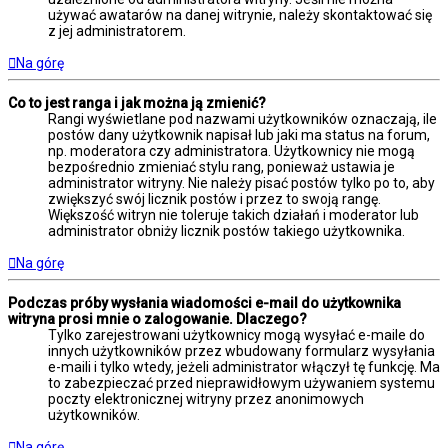
używać awatarów na danej witrynie, należy skontaktować się
z jej administratorem.
Na górę
Co to jest ranga i jak można ją zmienić?
Rangi wyświetlane pod nazwami użytkowników oznaczają, ile
postów dany użytkownik napisał lub jaki ma status na forum,
np. moderatora czy administratora. Użytkownicy nie mogą
bezpośrednio zmieniać stylu rang, ponieważ ustawia je
administrator witryny. Nie należy pisać postów tylko po to, aby
zwiększyć swój licznik postów i przez to swoją rangę.
Większość witryn nie toleruje takich działań i moderator lub
administrator obniży licznik postów takiego użytkownika.
Na górę
Podczas próby wysłania wiadomości e-mail do użytkownika
witryna prosi mnie o zalogowanie. Dlaczego?
Tylko zarejestrowani użytkownicy mogą wysyłać e-maile do
innych użytkowników przez wbudowany formularz wysyłania
e-maili i tylko wtedy, jeżeli administrator włączył tę funkcję. Ma
to zabezpieczać przed nieprawidłowym używaniem systemu
poczty elektronicznej witryny przez anonimowych
użytkowników.
Na górę