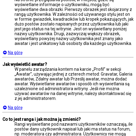
wyświetlane informacje o użytkowniku, mogą być
wyświetlane dwa obrazki. Pierwszy obrazek jest skojarzony z
rangą użytkownika. W zależności od używanego stylu jest on
w formie gwiazdek, kwadracików lub kropek pokazujących, jak
dużo postów zostało napisanych przez użytkownika lub jaki
jest jego status na tej witrynie. Jest on wyświetlany poniżej
nazwy użytkownika. Drugi, zazwyczaj większy obrazek,
wyświetlany powyżej nazwy użytkownika jest znany jako
awatar i jest unikatowy lub osobisty dla każdego użytkownika.
Na górę
Jak wyświetlić awatar?
W panelu zarządzania kontem na karcie „Profil” w sekcji
„Awatar”, używając jednej z czterech metod: Gravatar, Galeria
awatarów, Zdalny awatar lub Prześlij awatar, można dodać
awatar. Wyświetlanie awatarów i sposób ich wyświetlania są
uzależnione od administratora witryny. Jeśli nie można
używać awatarów na danej witrynie, należy skontaktować się
z jej administratorem.
Na górę
Co to jest ranga i jak można ją zmienić?
Rangi wyświetlane pod nazwami użytkowników oznaczają, ile
postów dany użytkownik napisał lub jaki ma status na forum,
np. moderatora czy administratora. Użytkownicy nie mogą