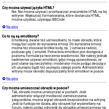
Czy można używać języka HTML?
Nie. Nie można używać i przetwarzać znaczników HTML na tej
witrynie. Większość formatowania, które dostarcza HTML,
można uzyskać, używając BBCode.
Na górę
Co to są są emotikony?
Emotikony, zwane też uśmieszkami, to małe obrazki, które
mogą być użyte do wyrażania emocji. Do wyrażania emocji
można też stosować krótkie kody, np. :) oznacza radość,
podczas gdy :( smutek. Pełna lista emotikon jest dostępna z
poziomu formularza tworzenia wiadomości. Nie należy jednak
nadmiernie używać emotikon, gdyż mogą spowodować, że
post stanie się nieczytelny i moderator może podjąć decyzję o
ich usunięciu bądź też usunięciu całego posta. Administrator
witryny może określić dopuszczalny limit emotikon w poście.
Na górę
Czy można umieszczać obrazki w poście?
Tak, obrazki można umieszczać w postach. Jeśli
administrator włączył możliwość zamieszczania
załączników, można wgrać obrazek bezpośrednio na witrynę.
Jeśli ta funkcja nie działa, aby obrazek był wyświetlany na
forum, należy podać odnośnik do obrazka umieszczonego na