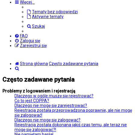
Więcej…
Tematy bez odpowiedzi
Aktywne tematy
Szukaj
FAQ
Zaloguj się
Zarejestruj się
Strona główna
Często zadawane pytania
Szukaj
Często zadawane pytania
Problemy z logowaniem i rejestracją
Dlaczego w ogóle muszę się rejestrować?
Co to jest COPPA?
Dlaczego nie mogę się zarejestrować?
Rejestracja została przeprowadzona poprawnie, ale nie mogę
się zalogować!
Dlaczego nie mogę się zalogować?
Rejestracja została dokonana jakiś czas temu, ale teraz nie
mogę się zalogować?!
Nie pamiętam hasła!