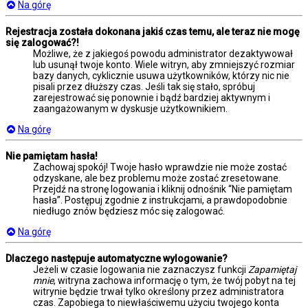
Na górę
Rejestracja została dokonana jakiś czas temu, ale teraz nie mogę
się zalogować?!
Możliwe, że z jakiegoś powodu administrator dezaktywował
lub usunął twoje konto. Wiele witryn, aby zmniejszyć rozmiar
bazy danych, cyklicznie usuwa użytkowników, którzy nic nie
pisali przez dłuższy czas. Jeśli tak się stało, spróbuj
zarejestrować się ponownie i bądź bardziej aktywnym i
zaangażowanym w dyskusje użytkownikiem.
Na górę
Nie pamiętam hasła!
Zachowaj spokój! Twoje hasło wprawdzie nie może zostać
odzyskane, ale bez problemu może zostać zresetowane.
Przejdź na stronę logowania i kliknij odnośnik “Nie pamiętam
hasła”. Postępuj zgodnie z instrukcjami, a prawdopodobnie
niedługo znów będziesz móc się zalogować.
Na górę
Dlaczego następuje automatyczne wylogowanie?
Jeżeli w czasie logowania nie zaznaczysz funkcji
Zapamiętaj
mnie
, witryna zachowa informację o tym, że twój pobyt na tej
witrynie będzie trwał tylko określony przez administratora
czas. Zapobiega to niewłaściwemu użyciu twojego konta