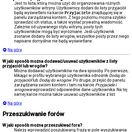
Jest to lista, którą można użyć do organizowania różnych
użytkowników witryny. Użytkownicy dodani do listy przyjaciół
będą wyświetleni na karcie
Przyjaciele
znajdującej się w
panelu zarządzania kontem. Z tego poziomu można szybko
sprawdzić ich status, a także wysłać prywatną wiadomość.
Zależnie od używanego stylu witryny, posty tych
użytkowników mogą być wyróżniane. Jeśli użytkownik
zostanie dodany do listy wrogów, wszystkie posty przez niego
napisane domyślnie nie będą wyświetlane.
Na górę
W jaki sposób można dodawać/usuwać użytkowników z listy
przyjaciół lub wrogów?
Można dodawać użytkowników na dwa sposoby. Po pierwsze,
klikając w profilu wybranego użytkownika odnośnik
Dodaj do
przyjaciół
lub
Dodaj do wrogów
. Po drugie, przejść do panelu
zarządzania swoim kontem i tam na karcie
Przyjaciele i
wrogowie
wprowadzić odpowiednie dane użytkownika. Na tej
samej karcie można także usuwać użytkowników z list.
Na górę
Przeszukiwanie forów
W jaki sposób można przeszukiwać fora?
Należy wprowadzić poszukiwaną frazę w pole wyszukiwania