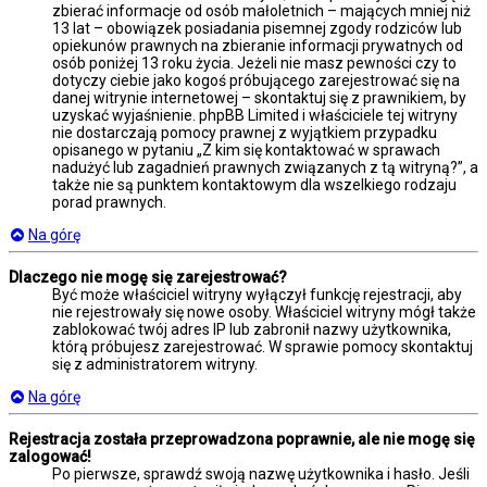
zbierać informacje od osób małoletnich – mających mniej niż
13 lat – obowiązek posiadania pisemnej zgody rodziców lub
opiekunów prawnych na zbieranie informacji prywatnych od
osób poniżej 13 roku życia. Jeżeli nie masz pewności czy to
dotyczy ciebie jako kogoś próbującego zarejestrować się na
danej witrynie internetowej – skontaktuj się z prawnikiem, by
uzyskać wyjaśnienie. phpBB Limited i właściciele tej witryny
nie dostarczają pomocy prawnej z wyjątkiem przypadku
opisanego w pytaniu „Z kim się kontaktować w sprawach
nadużyć lub zagadnień prawnych związanych z tą witryną?”, a
także nie są punktem kontaktowym dla wszelkiego rodzaju
porad prawnych.
Na górę
Dlaczego nie mogę się zarejestrować?
Być może właściciel witryny wyłączył funkcję rejestracji, aby
nie rejestrowały się nowe osoby. Właściciel witryny mógł także
zablokować twój adres IP lub zabronił nazwy użytkownika,
którą próbujesz zarejestrować. W sprawie pomocy skontaktuj
się z administratorem witryny.
Na górę
Rejestracja została przeprowadzona poprawnie, ale nie mogę się
zalogować!
Po pierwsze, sprawdź swoją nazwę użytkownika i hasło. Jeśli