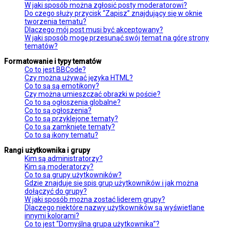
W jaki sposób można zgłosić posty moderatorowi?
Do czego służy przycisk “Zapisz” znajdujący się w oknie
tworzenia tematu?
Dlaczego mój post musi być akceptowany?
W jaki sposób mogę przesunąć swój temat na górę strony
tematów?
Formatowanie i typy tematów
Co to jest BBCode?
Czy można używać języka HTML?
Co to są są emotikony?
Czy można umieszczać obrazki w poście?
Co to są ogłoszenia globalne?
Co to są ogłoszenia?
Co to są przyklejone tematy?
Co to są zamknięte tematy?
Co to są ikony tematu?
Rangi użytkownika i grupy
Kim są administratorzy?
Kim są moderatorzy?
Co to są grupy użytkowników?
Gdzie znajduje się spis grup użytkowników i jak można
dołączyć do grupy?
W jaki sposób można zostać liderem grupy?
Dlaczego niektóre nazwy użytkowników są wyświetlane
innymi kolorami?
Co to jest “Domyślna grupa użytkownika”?