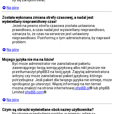
Na górę
Została wykonana zmiana strefy czasowej, a nadal jest
wyświetlany nieprawidłowy czas!
Jeżeli na pewno strefa czasowa została ustawiona
prawidłowo, a czas nadal jest wyświetlany nieprawidłowo,
oznacza to, że czas na serwerze jest ustawiony
nieprawidłowo. Poinformuj o tym administratora, by naprawił
problem.
Na górę
Mojego języka nie ma na liście!
Być może administrator nie zainstalował pakietu
zawierającego twoją wersję językową albo nikt jeszcze nie
przetłumaczył phpBB3 na twój język. Zapytaj administratora
witryny czy może zainstalować pakiet językowy, którego
potrzebujesz. Jeśli pakiet dla twojego języka nie istnieje, może
spróbujesz go utworzyć. Więcej informacji na ten temat
można znaleźć na stronie internetowej
phpBB.pl
® lub phpBB
Limited
phpBB.com
®
Na górę
Czym są obrazki wyświetlane obok nazwy użytkownika?
Na stronie przeglądania postów, w miejscu, gdzie są