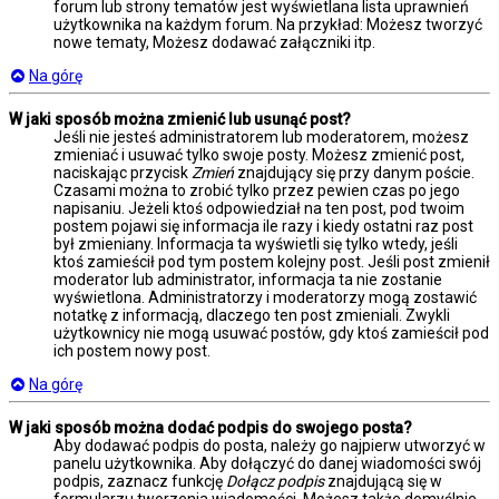
forum lub strony tematów jest wyświetlana lista uprawnień
użytkownika na każdym forum. Na przykład: Możesz tworzyć
nowe tematy, Możesz dodawać załączniki itp.
Na górę
W jaki sposób można zmienić lub usunąć post?
Jeśli nie jesteś administratorem lub moderatorem, możesz
zmieniać i usuwać tylko swoje posty. Możesz zmienić post,
naciskając przycisk
Zmień
znajdujący się przy danym poście.
Czasami można to zrobić tylko przez pewien czas po jego
napisaniu. Jeżeli ktoś odpowiedział na ten post, pod twoim
postem pojawi się informacja ile razy i kiedy ostatni raz post
był zmieniany. Informacja ta wyświetli się tylko wtedy, jeśli
ktoś zamieścił pod tym postem kolejny post. Jeśli post zmienił
moderator lub administrator, informacja ta nie zostanie
wyświetlona. Administratorzy i moderatorzy mogą zostawić
notatkę z informacją, dlaczego ten post zmieniali. Zwykli
użytkownicy nie mogą usuwać postów, gdy ktoś zamieścił pod
ich postem nowy post.
Na górę
W jaki sposób można dodać podpis do swojego posta?
Aby dodawać podpis do posta, należy go najpierw utworzyć w
panelu użytkownika. Aby dołączyć do danej wiadomości swój
podpis, zaznacz funkcję
Dołącz podpis
znajdującą się w