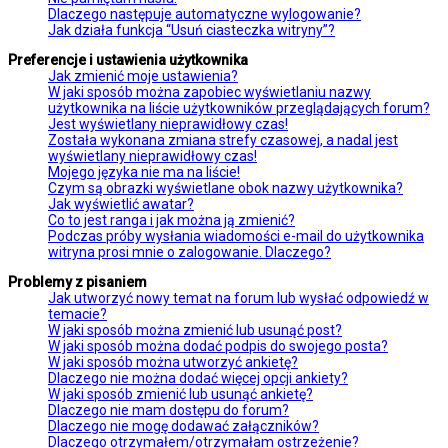
Dlaczego następuje automatyczne wylogowanie?
Jak działa funkcja “Usuń ciasteczka witryny”?
Preferencje i ustawienia użytkownika
Jak zmienić moje ustawienia?
W jaki sposób można zapobiec wyświetlaniu nazwy
użytkownika na liście użytkowników przeglądających forum?
Jest wyświetlany nieprawidłowy czas!
Została wykonana zmiana strefy czasowej, a nadal jest
wyświetlany nieprawidłowy czas!
Mojego języka nie ma na liście!
Czym są obrazki wyświetlane obok nazwy użytkownika?
Jak wyświetlić awatar?
Co to jest ranga i jak można ją zmienić?
Podczas próby wysłania wiadomości e-mail do użytkownika
witryna prosi mnie o zalogowanie. Dlaczego?
Problemy z pisaniem
Jak utworzyć nowy temat na forum lub wysłać odpowiedź w
temacie?
W jaki sposób można zmienić lub usunąć post?
W jaki sposób można dodać podpis do swojego posta?
W jaki sposób można utworzyć ankietę?
Dlaczego nie można dodać więcej opcji ankiety?
W jaki sposób zmienić lub usunąć ankietę?
Dlaczego nie mam dostępu do forum?
Dlaczego nie mogę dodawać załączników?
Dlaczego otrzymałem/otrzymałam ostrzeżenie?