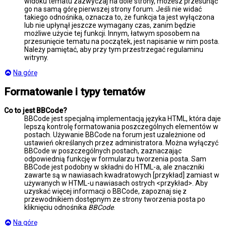
widoku tematu zazwyczaj na dole strony, możesz przesunąć
go na samą górę pierwszej strony forum. Jeśli nie widać
takiego odnośnika, oznacza to, że funkcja ta jest wyłączona
lub nie upłynął jeszcze wymagany czas, zanim będzie
możliwe użycie tej funkcji. Innym, łatwym sposobem na
przesunięcie tematu na początek, jest napisanie w nim posta.
Należy pamiętać, aby przy tym przestrzegać regulaminu
witryny.
Na górę
Formatowanie i typy tematów
Co to jest BBCode?
BBCode jest specjalną implementacją języka HTML, która daje
lepszą kontrolę formatowania poszczególnych elementów w
postach. Używanie BBCode na forum jest uzależnione od
ustawień określanych przez administratora. Można wyłączyć
BBCode w poszczególnych postach, zaznaczając
odpowiednią funkcję w formularzu tworzenia posta. Sam
BBCode jest podobny w składni do HTML-a, ale znaczniki
zawarte są w nawiasach kwadratowych [przykład] zamiast w
używanych w HTML-u nawiasach ostrych <przykład>. Aby
uzyskać więcej informacji o BBCode, zapoznaj się z
przewodnikiem dostępnym ze strony tworzenia posta po
kliknięciu odnośnika
BBCode
.
Na górę