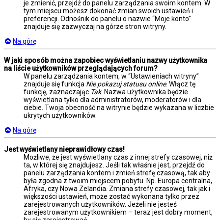
je zmienić, przejdź do panelu zarządzania swoim kontem. W
tym miejscu możesz dokonać zmian swoich ustawień i
preferencji. Odnośnik do panelu o nazwie “Moje konto”
znajduje się zazwyczaj na górze stron witryny.
Na górę
W jaki sposób można zapobiec wyświetlaniu nazwy użytkownika
na liście użytkowników przeglądających forum?
W panelu zarządzania kontem, w “Ustawieniach witryny”
znajduje się funkcja
Nie pokazuj statusu online
. Włącz tę
funkcję, zaznaczając
Tak
. Nazwa użytkownika będzie
wyświetlana tylko dla administratorów, moderatorów i dla
ciebie. Twoja obecność na witrynie będzie wykazana w liczbie
ukrytych użytkowników.
Na górę
Jest wyświetlany nieprawidłowy czas!
Możliwe, że jest wyświetlany czas z innej strefy czasowej, niż
ta, w której się znajdujesz. Jeśli tak właśnie jest, przejdź do
panelu zarządzania kontem i zmień strefę czasową, tak aby
była zgodna z twoim miejscem pobytu. Np. Europa centralna,
Afryka, czy Nowa Zelandia. Zmiana strefy czasowej, tak jak i
większości ustawień, może zostać wykonana tylko przez
zarejestrowanych użytkowników. Jeżeli nie jesteś
zarejestrowanym użytkownikiem – teraz jest dobry moment,
by się zarejestrować.