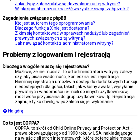
Jakie typy załączników są dozwolone na tej witrynie?
W jaki sposób można znaleźć wszystkie swoje załączniki?
Zagadnienia związane z phpBB
Kto jest autorem tego oprogramowania?
Dlaczego funkcja X nie jest dostępna?
Z kim się kontaktować w sprawach nadużyć lub zagadnień
prawnych związanych z tą witryną?
Jak nawiązać kontakt z administratorem witryny?
Problemy z logowaniem i rejestracją
Dlaczego w ogóle muszę się rejestrować?
Możliwe, że nie musisz. To od administratora witryny zależy
czy, aby pisać wiadomości, konieczna jest rejestracja.
Niemniej rejestracja umożliwia dostęp do dodatkowych funkcji
niedostępnych dla gości, takich jak własny awatar, wysyłanie
prywatnych wiadomości i e-maili do innych użytkowników,
możliwość przypisania do grup użytkowników itp. Rejestracja
zajmuje tylko chwilę, więc zaleca się jej wykonanie.
Na górę
Co to jest COPPA?
COPPA, to skrót od Child Online Privacy and Protection Act –
prawa obowiązującego od 1998 roku w USA, nakładającego
na właścicieli stron internetowych, które potencjalnie mogą