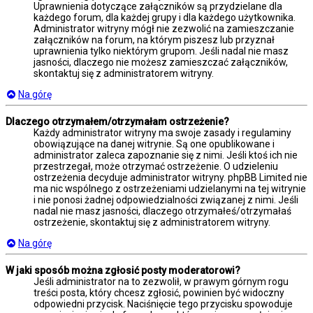
Uprawnienia dotyczące załączników są przydzielane dla
każdego forum, dla każdej grupy i dla każdego użytkownika.
Administrator witryny mógł nie zezwolić na zamieszczanie
załączników na forum, na którym piszesz lub przyznał
uprawnienia tylko niektórym grupom. Jeśli nadal nie masz
jasności, dlaczego nie możesz zamieszczać załączników,
skontaktuj się z administratorem witryny.
Na górę
Dlaczego otrzymałem/otrzymałam ostrzeżenie?
Każdy administrator witryny ma swoje zasady i regulaminy
obowiązujące na danej witrynie. Są one opublikowane i
administrator zaleca zapoznanie się z nimi. Jeśli ktoś ich nie
przestrzegał, może otrzymać ostrzeżenie. O udzieleniu
ostrzeżenia decyduje administrator witryny. phpBB Limited nie
ma nic wspólnego z ostrzeżeniami udzielanymi na tej witrynie
i nie ponosi żadnej odpowiedzialności związanej z nimi. Jeśli
nadal nie masz jasności, dlaczego otrzymałeś/otrzymałaś
ostrzeżenie, skontaktuj się z administratorem witryny.
Na górę
W jaki sposób można zgłosić posty moderatorowi?
Jeśli administrator na to zezwolił, w prawym górnym rogu
treści posta, który chcesz zgłosić, powinien być widoczny
odpowiedni przycisk. Naciśnięcie tego przycisku spowoduje