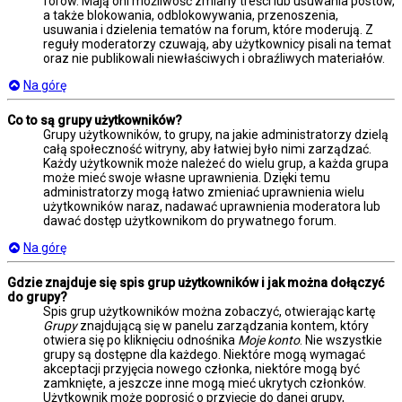
forów. Mają oni możliwość zmiany treści lub usuwania postów,
a także blokowania, odblokowywania, przenoszenia,
usuwania i dzielenia tematów na forum, które moderują. Z
reguły moderatorzy czuwają, aby użytkownicy pisali na temat
oraz nie publikowali niewłaściwych i obraźliwych materiałów.
Na górę
Co to są grupy użytkowników?
Grupy użytkowników, to grupy, na jakie administratorzy dzielą
całą społeczność witryny, aby łatwiej było nimi zarządzać.
Każdy użytkownik może należeć do wielu grup, a każda grupa
może mieć swoje własne uprawnienia. Dzięki temu
administratorzy mogą łatwo zmieniać uprawnienia wielu
użytkowników naraz, nadawać uprawnienia moderatora lub
dawać dostęp użytkownikom do prywatnego forum.
Na górę
Gdzie znajduje się spis grup użytkowników i jak można dołączyć
do grupy?
Spis grup użytkowników można zobaczyć, otwierając kartę
Grupy
znajdującą się w panelu zarządzania kontem, który
otwiera się po kliknięciu odnośnika
Moje konto
. Nie wszystkie
grupy są dostępne dla każdego. Niektóre mogą wymagać
akceptacji przyjęcia nowego członka, niektóre mogą być
zamknięte, a jeszcze inne mogą mieć ukrytych członków.
Użytkownik może poprosić o przyjęcie do danej grupy,