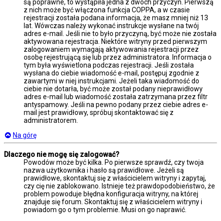
są poprawne, to wystąpiła jedna z dwóch przyczyn. Pierwszą
z nich może być włączona funkcja COPPA, a w czasie
rejestracji została podana informacja, że masz mniej niż 13
lat. Wówczas należy wykonać instrukcje wysłane na twój
adres e-mail. Jeśli nie to było przyczyną, być może nie została
aktywowana rejestracja. Niektóre witryny przed pierwszym
zalogowaniem wymagają aktywowania rejestracji przez
osobę rejestrującą się lub przez administratora. Informacja o
tym była wyświetlona podczas rejestracji. Jeśli została
wysłana do ciebie wiadomość e-mail, postępuj zgodnie z
zawartymi w niej instrukcjami. Jeżeli taka wiadomość do
ciebie nie dotarła, być może został podany nieprawidłowy
adres e-mail lub wiadomość została zatrzymana przez filtr
antyspamowy. Jeśli na pewno podany przez ciebie adres e-
mail jest prawidłowy, spróbuj skontaktować się z
administratorem.
Na górę
Dlaczego nie mogę się zalogować?
Powodów może być kilka. Po pierwsze sprawdź, czy twoja
nazwa użytkownika i hasło są prawidłowe. Jeżeli są
prawidłowe, skontaktuj się z właścicielem witryny i zapytaj,
czy cię nie zablokowano. Istnieje też prawdopodobieństwo, że
problem powoduje błędna konfiguracja witryny, na której
znajduje się forum. Skontaktuj się z właścicielem witryny i
powiadom go o tym problemie. Musi on go naprawić.