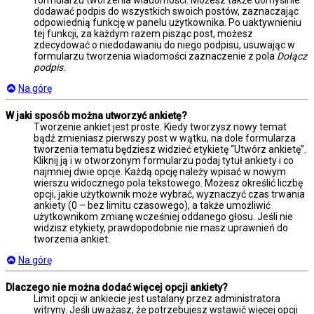
formularzu tworzenia wiadomości. Możesz także domyślnie
dodawać podpis do wszystkich swoich postów, zaznaczając
odpowiednią funkcję w panelu użytkownika. Po uaktywnieniu
tej funkcji, za każdym razem pisząc post, możesz
zdecydować o niedodawaniu do niego podpisu, usuwając w
formularzu tworzenia wiadomości zaznaczenie z pola
Dołącz
podpis
.
Na górę
W jaki sposób można utworzyć ankietę?
Tworzenie ankiet jest proste. Kiedy tworzysz nowy temat
bądź zmieniasz pierwszy post w wątku, na dole formularza
tworzenia tematu będziesz widzieć etykietę “Utwórz ankietę”.
Kliknij ją i w otworzonym formularzu podaj tytuł ankiety i co
najmniej dwie opcje. Każdą opcję należy wpisać w nowym
wierszu widocznego pola tekstowego. Możesz określić liczbę
opcji, jakie użytkownik może wybrać, wyznaczyć czas trwania
ankiety (0 – bez limitu czasowego), a także umożliwić
użytkownikom zmianę wcześniej oddanego głosu. Jeśli nie
widzisz etykiety, prawdopodobnie nie masz uprawnień do
tworzenia ankiet.
Na górę
Dlaczego nie można dodać więcej opcji ankiety?
Limit opcji w ankiecie jest ustalany przez administratora
witryny. Jeśli uważasz, że potrzebujesz wstawić więcej opcji