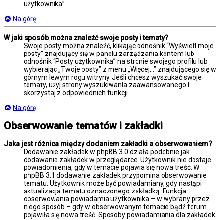
użytkownika”.
Na górę
W jaki sposób można znaleźć swoje posty i tematy?
Swoje posty można znaleźć, klikając odnośnik “Wyświetl moje
posty” znajdujący się w panelu zarządzania kontem lub
odnośnik “Posty użytkownika” na stronie swojego profilu lub
wybierając „Twoje posty” z menu „Więcej…” znajdującego się w
górnym lewym rogu witryny. Jeśli chcesz wyszukać swoje
tematy, użyj strony wyszukiwania zaawansowanego i
skorzystaj z odpowiednich funkcji.
Na górę
Obserwowanie tematów i zakładki
Jaka jest różnica między dodaniem zakładki a obserwowaniem?
Dodawanie zakładek w phpBB 3.0 działa podobnie jak
dodawanie zakładek w przeglądarce. Użytkownik nie dostaje
powiadomienia, gdy w temacie pojawia się nowa treść. W
phpBB 3.1 dodawanie zakładek przypomina obserwowanie
tematu. Użytkownik może być powiadamiany, gdy nastąpi
aktualizacja tematu oznaczonego zakładką. Funkcja
obserwowania powiadamia użytkownika – w wybrany przez
niego sposób – gdy w obserwowanym temacie bądź forum
pojawiła się nowa treść. Sposoby powiadamiania dla zakładek