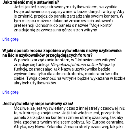
Jak zmienić moje ustawienia?
Jeżeli jesteś zarejestrowanym użytkownikiem, wszystkie
twoje ustawienia są zapisywane w bazie danych witryny. Aby
je zmienić, przejdź do panelu zarządzania swoim kontem. W
tym miejscu możesz dokonać zmian swoich ustawień i
preferencji. Odnośnik do panelu o nazwie “Moje konto”
znajduje się zazwyczaj na górze stron witryny.
Na górę
W jaki sposób można zapobiec wyświetlaniu nazwy użytkownika
na liście użytkowników przeglądających forum?
W panelu zarządzania kontem, w “Ustawieniach witryny”
znajduje się funkcja
Nie pokazuj statusu online
. Włącz tę
funkcję, zaznaczając
Tak
. Nazwa użytkownika będzie
wyświetlana tylko dla administratorów, moderatorów i dla
ciebie. Twoja obecność na witrynie będzie wykazana w liczbie
ukrytych użytkowników.
Na górę
Jest wyświetlany nieprawidłowy czas!
Możliwe, że jest wyświetlany czas z innej strefy czasowej, niż
ta, w której się znajdujesz. Jeśli tak właśnie jest, przejdź do
panelu zarządzania kontem i zmień strefę czasową, tak aby
była zgodna z twoim miejscem pobytu. Np. Europa centralna,
Afryka, czy Nowa Zelandia. Zmiana strefy czasowej, tak jak i