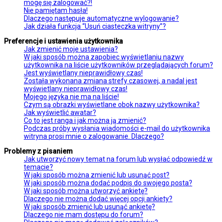
mogę się zalogować?!
Nie pamiętam hasła!
Dlaczego następuje automatyczne wylogowanie?
Jak działa funkcja “Usuń ciasteczka witryny”?
Preferencje i ustawienia użytkownika
Jak zmienić moje ustawienia?
W jaki sposób można zapobiec wyświetlaniu nazwy
użytkownika na liście użytkowników przeglądających forum?
Jest wyświetlany nieprawidłowy czas!
Została wykonana zmiana strefy czasowej, a nadal jest
wyświetlany nieprawidłowy czas!
Mojego języka nie ma na liście!
Czym są obrazki wyświetlane obok nazwy użytkownika?
Jak wyświetlić awatar?
Co to jest ranga i jak można ją zmienić?
Podczas próby wysłania wiadomości e-mail do użytkownika
witryna prosi mnie o zalogowanie. Dlaczego?
Problemy z pisaniem
Jak utworzyć nowy temat na forum lub wysłać odpowiedź w
temacie?
W jaki sposób można zmienić lub usunąć post?
W jaki sposób można dodać podpis do swojego posta?
W jaki sposób można utworzyć ankietę?
Dlaczego nie można dodać więcej opcji ankiety?
W jaki sposób zmienić lub usunąć ankietę?
Dlaczego nie mam dostępu do forum?