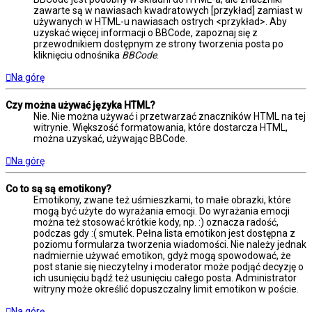
zawarte są w nawiasach kwadratowych [przykład] zamiast w
używanych w HTML-u nawiasach ostrych <przykład>. Aby
uzyskać więcej informacji o BBCode, zapoznaj się z
przewodnikiem dostępnym ze strony tworzenia posta po
kliknięciu odnośnika
BBCode
.
Na górę
Czy można używać języka HTML?
Nie. Nie można używać i przetwarzać znaczników HTML na tej
witrynie. Większość formatowania, które dostarcza HTML,
można uzyskać, używając BBCode.
Na górę
Co to są są emotikony?
Emotikony, zwane też uśmieszkami, to małe obrazki, które
mogą być użyte do wyrażania emocji. Do wyrażania emocji
można też stosować krótkie kody, np. :) oznacza radość,
podczas gdy :( smutek. Pełna lista emotikon jest dostępna z
poziomu formularza tworzenia wiadomości. Nie należy jednak
nadmiernie używać emotikon, gdyż mogą spowodować, że
post stanie się nieczytelny i moderator może podjąć decyzję o
ich usunięciu bądź też usunięciu całego posta. Administrator
witryny może określić dopuszczalny limit emotikon w poście.
Na górę