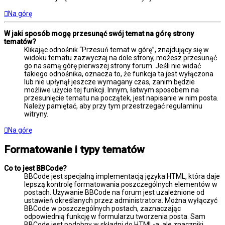
Na górę
W jaki sposób mogę przesunąć swój temat na górę strony
tematów?
Klikając odnośnik “Przesuń temat w górę”, znajdujący się w
widoku tematu zazwyczaj na dole strony, możesz przesunąć
go na samą górę pierwszej strony forum. Jeśli nie widać
takiego odnośnika, oznacza to, że funkcja ta jest wyłączona
lub nie upłynął jeszcze wymagany czas, zanim będzie
możliwe użycie tej funkcji. Innym, łatwym sposobem na
przesunięcie tematu na początek, jest napisanie w nim posta.
Należy pamiętać, aby przy tym przestrzegać regulaminu
witryny.
Na górę
Formatowanie i typy tematów
Co to jest BBCode?
BBCode jest specjalną implementacją języka HTML, która daje
lepszą kontrolę formatowania poszczególnych elementów w
postach. Używanie BBCode na forum jest uzależnione od
ustawień określanych przez administratora. Można wyłączyć
BBCode w poszczególnych postach, zaznaczając
odpowiednią funkcję w formularzu tworzenia posta. Sam
BBCode jest podobny w składni do HTML-a, ale znaczniki