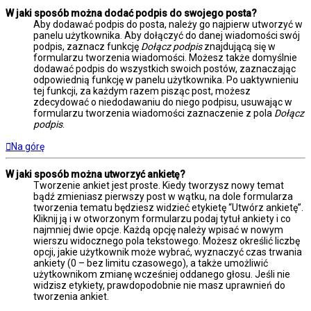
W jaki sposób można dodać podpis do swojego posta?
Aby dodawać podpis do posta, należy go najpierw utworzyć w
panelu użytkownika. Aby dołączyć do danej wiadomości swój
podpis, zaznacz funkcję
Dołącz podpis
znajdującą się w
formularzu tworzenia wiadomości. Możesz także domyślnie
dodawać podpis do wszystkich swoich postów, zaznaczając
odpowiednią funkcję w panelu użytkownika. Po uaktywnieniu
tej funkcji, za każdym razem pisząc post, możesz
zdecydować o niedodawaniu do niego podpisu, usuwając w
formularzu tworzenia wiadomości zaznaczenie z pola
Dołącz
podpis
.
Na górę
W jaki sposób można utworzyć ankietę?
Tworzenie ankiet jest proste. Kiedy tworzysz nowy temat
bądź zmieniasz pierwszy post w wątku, na dole formularza
tworzenia tematu będziesz widzieć etykietę “Utwórz ankietę”.
Kliknij ją i w otworzonym formularzu podaj tytuł ankiety i co
najmniej dwie opcje. Każdą opcję należy wpisać w nowym
wierszu widocznego pola tekstowego. Możesz określić liczbę
opcji, jakie użytkownik może wybrać, wyznaczyć czas trwania
ankiety (0 – bez limitu czasowego), a także umożliwić
użytkownikom zmianę wcześniej oddanego głosu. Jeśli nie
widzisz etykiety, prawdopodobnie nie masz uprawnień do
tworzenia ankiet.