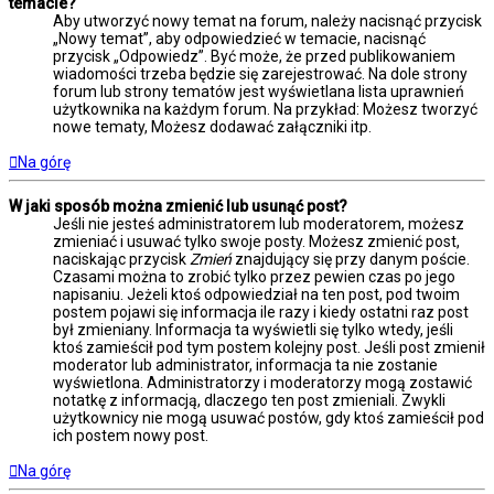
temacie?
Aby utworzyć nowy temat na forum, należy nacisnąć przycisk
„Nowy temat”, aby odpowiedzieć w temacie, nacisnąć
przycisk „Odpowiedz”. Być może, że przed publikowaniem
wiadomości trzeba będzie się zarejestrować. Na dole strony
forum lub strony tematów jest wyświetlana lista uprawnień
użytkownika na każdym forum. Na przykład: Możesz tworzyć
nowe tematy, Możesz dodawać załączniki itp.
Na górę
W jaki sposób można zmienić lub usunąć post?
Jeśli nie jesteś administratorem lub moderatorem, możesz
zmieniać i usuwać tylko swoje posty. Możesz zmienić post,
naciskając przycisk
Zmień
znajdujący się przy danym poście.
Czasami można to zrobić tylko przez pewien czas po jego
napisaniu. Jeżeli ktoś odpowiedział na ten post, pod twoim
postem pojawi się informacja ile razy i kiedy ostatni raz post
był zmieniany. Informacja ta wyświetli się tylko wtedy, jeśli
ktoś zamieścił pod tym postem kolejny post. Jeśli post zmienił
moderator lub administrator, informacja ta nie zostanie
wyświetlona. Administratorzy i moderatorzy mogą zostawić
notatkę z informacją, dlaczego ten post zmieniali. Zwykli
użytkownicy nie mogą usuwać postów, gdy ktoś zamieścił pod
ich postem nowy post.
Na górę