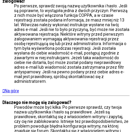
zalogować!
Po pierwsze, sprawdź swoją nazwę użytkownika i hasło. Jeśli
są poprawne, to wystąpiła jedna z dwóch przyczyn. Pierwszą
z nich może być włączona funkcja COPPA, a w czasie
rejestracji została podana informacja, że masz mniej niż 13
lat. Wówczas należy wykonać instrukcje wysłane na twój
adres e-mail. Jeśli nie to było przyczyną, być może nie została
aktywowana rejestracja. Niektóre witryny przed pierwszym
zalogowaniem wymagają aktywowania rejestracji przez
osobę rejestrującą się lub przez administratora. Informacja o
tym była wyświetlona podczas rejestracji. Jeśli została
wysłana do ciebie wiadomość e-mail, postępuj zgodnie z
zawartymi w niej instrukcjami. Jeżeli taka wiadomość do
ciebie nie dotarła, być może został podany nieprawidłowy
adres e-mail lub wiadomość została zatrzymana przez filtr
antyspamowy. Jeśli na pewno podany przez ciebie adres e-
mail jest prawidłowy, spróbuj skontaktować się z
administratorem.
Na górę
Dlaczego nie mogę się zalogować?
Powodów może być kilka. Po pierwsze sprawdź, czy twoja
nazwa użytkownika i hasło są prawidłowe. Jeżeli są
prawidłowe, skontaktuj się z właścicielem witryny i zapytaj,
czy cię nie zablokowano. Istnieje też prawdopodobieństwo, że
problem powoduje błędna konfiguracja witryny, na której
znajduje się forum. Skontaktuj się z właścicielem witryny i