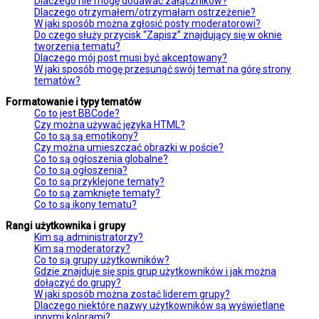
Dlaczego nie mogę dodawać załączników?
Dlaczego otrzymałem/otrzymałam ostrzeżenie?
W jaki sposób można zgłosić posty moderatorowi?
Do czego służy przycisk “Zapisz” znajdujący się w oknie
tworzenia tematu?
Dlaczego mój post musi być akceptowany?
W jaki sposób mogę przesunąć swój temat na górę strony
tematów?
Formatowanie i typy tematów
Co to jest BBCode?
Czy można używać języka HTML?
Co to są są emotikony?
Czy można umieszczać obrazki w poście?
Co to są ogłoszenia globalne?
Co to są ogłoszenia?
Co to są przyklejone tematy?
Co to są zamknięte tematy?
Co to są ikony tematu?
Rangi użytkownika i grupy
Kim są administratorzy?
Kim są moderatorzy?
Co to są grupy użytkowników?
Gdzie znajduje się spis grup użytkowników i jak można
dołączyć do grupy?
W jaki sposób można zostać liderem grupy?
Dlaczego niektóre nazwy użytkowników są wyświetlane
innymi kolorami?