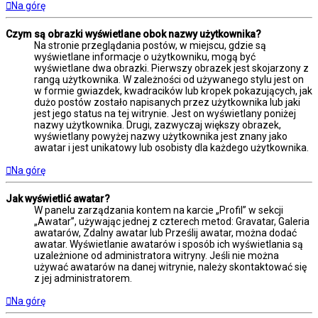
Na górę
Czym są obrazki wyświetlane obok nazwy użytkownika?
Na stronie przeglądania postów, w miejscu, gdzie są
wyświetlane informacje o użytkowniku, mogą być
wyświetlane dwa obrazki. Pierwszy obrazek jest skojarzony z
rangą użytkownika. W zależności od używanego stylu jest on
w formie gwiazdek, kwadracików lub kropek pokazujących, jak
dużo postów zostało napisanych przez użytkownika lub jaki
jest jego status na tej witrynie. Jest on wyświetlany poniżej
nazwy użytkownika. Drugi, zazwyczaj większy obrazek,
wyświetlany powyżej nazwy użytkownika jest znany jako
awatar i jest unikatowy lub osobisty dla każdego użytkownika.
Na górę
Jak wyświetlić awatar?
W panelu zarządzania kontem na karcie „Profil” w sekcji
„Awatar”, używając jednej z czterech metod: Gravatar, Galeria
awatarów, Zdalny awatar lub Prześlij awatar, można dodać
awatar. Wyświetlanie awatarów i sposób ich wyświetlania są
uzależnione od administratora witryny. Jeśli nie można
używać awatarów na danej witrynie, należy skontaktować się
z jej administratorem.
Na górę