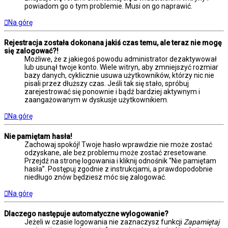
powiadom go o tym problemie. Musi on go naprawić.
Na górę
Rejestracja została dokonana jakiś czas temu, ale teraz nie mogę
się zalogować?!
Możliwe, że z jakiegoś powodu administrator dezaktywował
lub usunął twoje konto. Wiele witryn, aby zmniejszyć rozmiar
bazy danych, cyklicznie usuwa użytkowników, którzy nic nie
pisali przez dłuższy czas. Jeśli tak się stało, spróbuj
zarejestrować się ponownie i bądź bardziej aktywnym i
zaangażowanym w dyskusje użytkownikiem.
Na górę
Nie pamiętam hasła!
Zachowaj spokój! Twoje hasło wprawdzie nie może zostać
odzyskane, ale bez problemu może zostać zresetowane.
Przejdź na stronę logowania i kliknij odnośnik “Nie pamiętam
hasła”. Postępuj zgodnie z instrukcjami, a prawdopodobnie
niedługo znów będziesz móc się zalogować.
Na górę
Dlaczego następuje automatyczne wylogowanie?
Jeżeli w czasie logowania nie zaznaczysz funkcji
Zapamiętaj