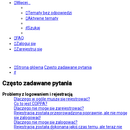
Więcej…
Tematy bez odpowiedzi
Aktywne tematy
Szukaj
FAQ
Zaloguj się
Zarejestruj się
Strona główna
Często zadawane pytania
Szukaj
Często zadawane pytania
Problemy z logowaniem i rejestracją
Dlaczego w ogóle muszę się rejestrować?
Co to jest COPPA?
Dlaczego nie mogę się zarejestrować?
Rejestracja została przeprowadzona poprawnie, ale nie mogę
się zalogować!
Dlaczego nie mogę się zalogować?
Rejestracja została dokonana jakiś czas temu, ale teraz nie