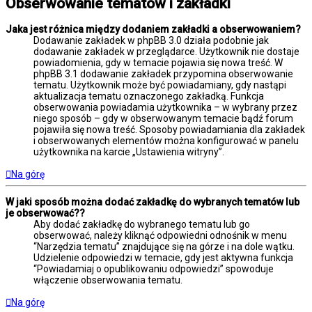
Obserwowanie tematów i zakładki
Jaka jest różnica między dodaniem zakładki a obserwowaniem?
Dodawanie zakładek w phpBB 3.0 działa podobnie jak
dodawanie zakładek w przeglądarce. Użytkownik nie dostaje
powiadomienia, gdy w temacie pojawia się nowa treść. W
phpBB 3.1 dodawanie zakładek przypomina obserwowanie
tematu. Użytkownik może być powiadamiany, gdy nastąpi
aktualizacja tematu oznaczonego zakładką. Funkcja
obserwowania powiadamia użytkownika – w wybrany przez
niego sposób – gdy w obserwowanym temacie bądź forum
pojawiła się nowa treść. Sposoby powiadamiania dla zakładek
i obserwowanych elementów można konfigurować w panelu
użytkownika na karcie „Ustawienia witryny”.
Na górę
W jaki sposób można dodać zakładkę do wybranych tematów lub
je obserwować??
Aby dodać zakładkę do wybranego tematu lub go
obserwować, należy kliknąć odpowiedni odnośnik w menu
“Narzędzia tematu” znajdujące się na górze i na dole wątku.
Udzielenie odpowiedzi w temacie, gdy jest aktywna funkcja
“Powiadamiaj o opublikowaniu odpowiedzi” spowoduje
włączenie obserwowania tematu.
Na górę