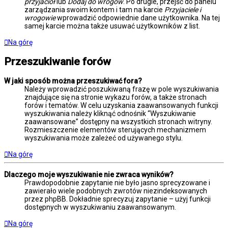
przyjaciół
lub
Dodaj do wrogów
. Po drugie, przejść do panelu
zarządzania swoim kontem i tam na karcie
Przyjaciele i
wrogowie
wprowadzić odpowiednie dane użytkownika. Na tej
samej karcie można także usuwać użytkowników z list.
Na górę
Przeszukiwanie forów
W jaki sposób można przeszukiwać fora?
Należy wprowadzić poszukiwaną frazę w pole wyszukiwania
znajdujące się na stronie wykazu forów, a także stronach
forów i tematów. W celu uzyskania zaawansowanych funkcji
wyszukiwania należy kliknąć odnośnik “Wyszukiwanie
zaawansowane” dostępny na wszystkich stronach witryny.
Rozmieszczenie elementów sterujących mechanizmem
wyszukiwania może zależeć od używanego stylu.
Na górę
Dlaczego moje wyszukiwanie nie zwraca wyników?
Prawdopodobnie zapytanie nie było jasno sprecyzowane i
zawierało wiele podobnych zwrotów niezindeksowanych
przez phpBB. Dokładnie sprecyzuj zapytanie – użyj funkcji
dostępnych w wyszukiwaniu zaawansowanym.
Na górę