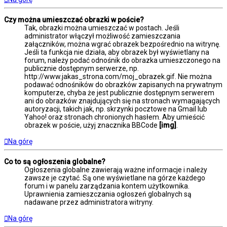
Czy można umieszczać obrazki w poście?
Tak, obrazki można umieszczać w postach. Jeśli
administrator włączył możliwość zamieszczania
załączników, można wgrać obrazek bezpośrednio na witrynę.
Jeśli ta funkcja nie działa, aby obrazek był wyświetlany na
forum, należy podać odnośnik do obrazka umieszczonego na
publicznie dostępnym serwerze, np.
http://www.jakas_strona.com/moj_obrazek.gif. Nie można
podawać odnośników do obrazków zapisanych na prywatnym
komputerze, chyba że jest publicznie dostępnym serwerem
ani do obrazków znajdujących się na stronach wymagających
autoryzacji, takich jak, np. skrzynki pocztowe na Gmail lub
Yahoo! oraz stronach chronionych hasłem. Aby umieścić
obrazek w poście, użyj znacznika BBCode
[img]
.
Na górę
Co to są ogłoszenia globalne?
Ogłoszenia globalne zawierają ważne informacje i należy
zawsze je czytać. Są one wyświetlane na górze każdego
forum i w panelu zarządzania kontem użytkownika.
Uprawnienia zamieszczania ogłoszeń globalnych są
nadawane przez administratora witryny.
Na górę