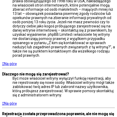
prawa obowiązującego od 1998 roku w USA, nakładającego
na właścicieli stron internetowych, które potencjalnie mogą
zbierać informacje od osób małoletnich – mających mniej niż
13 lat – obowiązek posiadania pisemnej zgody rodziców lub
opiekunów prawnych na zbieranie informacji prywatnych od
osób poniżej 13 roku życia. Jeżeli nie masz pewności czy to
dotyczy ciebie jako kogoś próbującego zarejestrować się na
danej witrynie internetowej – skontaktuj się z prawnikiem, by
uzyskać wyjaśnienie. phpBB Limited i właściciele tej witryny
nie dostarczają pomocy prawnej z wyjątkiem przypadku
opisanego w pytaniu „Z kim się kontaktować w sprawach
nadużyć lub zagadnień prawnych związanych z tą witryną?”, a
także nie są punktem kontaktowym dla wszelkiego rodzaju
porad prawnych.
Na górę
Dlaczego nie mogę się zarejestrować?
Być może właściciel witryny wyłączył funkcję rejestracji, aby
nie rejestrowały się nowe osoby. Właściciel witryny mógł także
zablokować twój adres IP lub zabronił nazwy użytkownika,
którą próbujesz zarejestrować. W sprawie pomocy skontaktuj
się z administratorem witryny.
Na górę
Rejestracja została przeprowadzona poprawnie, ale nie mogę się