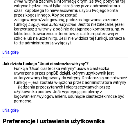
mnie
, witryna zachowa informację o tym, że twój pobyt na tej
witrynie będzie trwał tylko określony przez administratora
czas. Zapobiega to niewłaściwemu użyciu twojego konta
przez kogoś innego. Aby pozostać
zalogowanym/zalogowaną, podczas logowania zaznacz
funkcję
Loguj mnie automatycznie
. Jest to niezalecane, jeżeli
korzystasz z witryny z ogólnie dostępnego komputera, np. w
bibliotece, kawiarence internetowej, sali komputerowej w
szkole lub na uczelni itp. Jeśli nie widzisz tej funkcji, oznacza
to, że administrator ją wyłączył.
Na górę
Jak działa funkcja “Usuń ciasteczka witryny”?
Funkcja “Usuń ciasteczka witryny” usuwa ciasteczka
utworzone przez phpBB dzięki, którym użytkownik jest
autoryzowany i logowany do witryny. Dostarczają one również
funkcję – jeśli została włączona przez administratora witryny
– śledzenia przeczytanych i nieprzeczytanych przez
użytkownika postów. Jeśli występują problemy z
logowaniem/wylogowaniem, usunięcie ciasteczek może być
pomocne.
Na górę
Preferencje i ustawienia użytkownika