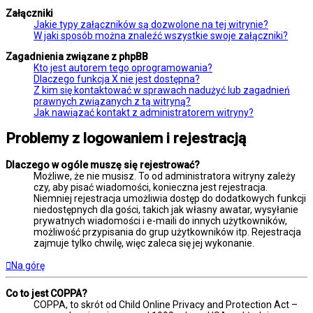
Załączniki
Jakie typy załączników są dozwolone na tej witrynie?
W jaki sposób można znaleźć wszystkie swoje załączniki?
Zagadnienia związane z phpBB
Kto jest autorem tego oprogramowania?
Dlaczego funkcja X nie jest dostępna?
Z kim się kontaktować w sprawach nadużyć lub zagadnień
prawnych związanych z tą witryną?
Jak nawiązać kontakt z administratorem witryny?
Problemy z logowaniem i rejestracją
Dlaczego w ogóle muszę się rejestrować?
Możliwe, że nie musisz. To od administratora witryny zależy
czy, aby pisać wiadomości, konieczna jest rejestracja.
Niemniej rejestracja umożliwia dostęp do dodatkowych funkcji
niedostępnych dla gości, takich jak własny awatar, wysyłanie
prywatnych wiadomości i e-maili do innych użytkowników,
możliwość przypisania do grup użytkowników itp. Rejestracja
zajmuje tylko chwilę, więc zaleca się jej wykonanie.
Na górę
Co to jest COPPA?
COPPA, to skrót od Child Online Privacy and Protection Act –