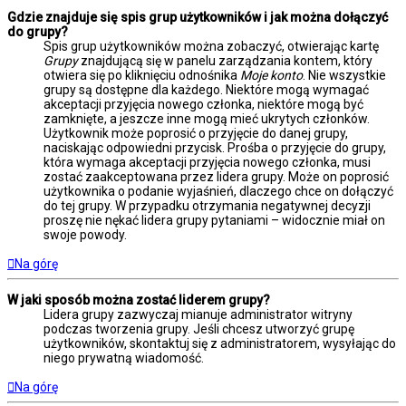
Gdzie znajduje się spis grup użytkowników i jak można dołączyć
do grupy?
Spis grup użytkowników można zobaczyć, otwierając kartę
Grupy
znajdującą się w panelu zarządzania kontem, który
otwiera się po kliknięciu odnośnika
Moje konto
. Nie wszystkie
grupy są dostępne dla każdego. Niektóre mogą wymagać
akceptacji przyjęcia nowego członka, niektóre mogą być
zamknięte, a jeszcze inne mogą mieć ukrytych członków.
Użytkownik może poprosić o przyjęcie do danej grupy,
naciskając odpowiedni przycisk. Prośba o przyjęcie do grupy,
która wymaga akceptacji przyjęcia nowego członka, musi
zostać zaakceptowana przez lidera grupy. Może on poprosić
użytkownika o podanie wyjaśnień, dlaczego chce on dołączyć
do tej grupy. W przypadku otrzymania negatywnej decyzji
proszę nie nękać lidera grupy pytaniami – widocznie miał on
swoje powody.
Na górę
W jaki sposób można zostać liderem grupy?
Lidera grupy zazwyczaj mianuje administrator witryny
podczas tworzenia grupy. Jeśli chcesz utworzyć grupę
użytkowników, skontaktuj się z administratorem, wysyłając do
niego prywatną wiadomość.
Na górę