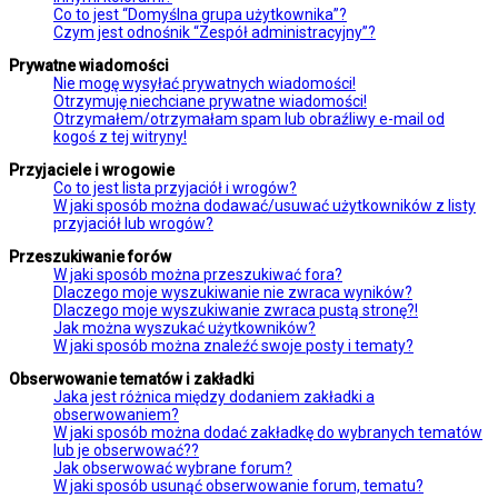
Co to jest “Domyślna grupa użytkownika”?
Czym jest odnośnik “Zespół administracyjny”?
Prywatne wiadomości
Nie mogę wysyłać prywatnych wiadomości!
Otrzymuję niechciane prywatne wiadomości!
Otrzymałem/otrzymałam spam lub obraźliwy e-mail od
kogoś z tej witryny!
Przyjaciele i wrogowie
Co to jest lista przyjaciół i wrogów?
W jaki sposób można dodawać/usuwać użytkowników z listy
przyjaciół lub wrogów?
Przeszukiwanie forów
W jaki sposób można przeszukiwać fora?
Dlaczego moje wyszukiwanie nie zwraca wyników?
Dlaczego moje wyszukiwanie zwraca pustą stronę?!
Jak można wyszukać użytkowników?
W jaki sposób można znaleźć swoje posty i tematy?
Obserwowanie tematów i zakładki
Jaka jest różnica między dodaniem zakładki a
obserwowaniem?
W jaki sposób można dodać zakładkę do wybranych tematów
lub je obserwować??
Jak obserwować wybrane forum?
W jaki sposób usunąć obserwowanie forum, tematu?