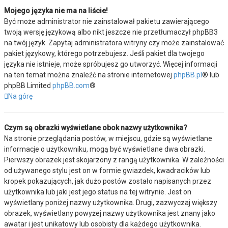
Mojego języka nie ma na liście!
Być może administrator nie zainstalował pakietu zawierającego
twoją wersję językową albo nikt jeszcze nie przetłumaczył phpBB3
na twój język. Zapytaj administratora witryny czy może zainstalować
pakiet językowy, którego potrzebujesz. Jeśli pakiet dla twojego
języka nie istnieje, może spróbujesz go utworzyć. Więcej informacji
na ten temat można znaleźć na stronie internetowej
phpBB.pl
® lub
phpBB Limited
phpBB.com
®
Na górę
Czym są obrazki wyświetlane obok nazwy użytkownika?
Na stronie przeglądania postów, w miejscu, gdzie są wyświetlane
informacje o użytkowniku, mogą być wyświetlane dwa obrazki.
Pierwszy obrazek jest skojarzony z rangą użytkownika. W zależności
od używanego stylu jest on w formie gwiazdek, kwadracików lub
kropek pokazujących, jak dużo postów zostało napisanych przez
użytkownika lub jaki jest jego status na tej witrynie. Jest on
wyświetlany poniżej nazwy użytkownika. Drugi, zazwyczaj większy
obrazek, wyświetlany powyżej nazwy użytkownika jest znany jako
awatar i jest unikatowy lub osobisty dla każdego użytkownika.