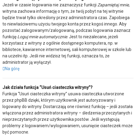
Jeżeli w czasie logowania nie zaznaczysz funkcji
Zapamiętaj mnie
,
witryna zachowa informację o tym, że twój pobyt na tej witrynie
będzie trwał tylko określony przez administratora czas. Zapobiega
to niewłaściwemu użyciu twojego konta przez kogoś innego. Aby
pozostać zalogowanym/zalogowaną, podczas logowania zaznacz
funkcję
Loguj mnie automatycznie
. Jest to niezalecane, jeżeli
korzystasz z witryny z ogólnie dostępnego komputera, np. w
bibliotece, kawiarence internetowej, sali komputerowej w szkole lub
na uczelni itp. Jeśli nie widzisz tej funkcji, oznacza to, że
administrator ją wyłączył.
Na górę
Jak działa funkcja “Usuń ciasteczka witryny”?
Funkcja “Usuń ciasteczka witryny” usuwa ciasteczka utworzone
przez phpBB dzięki, którym użytkownik jest autoryzowany i
logowany do witryny. Dostarczają one również funkcję – jeśli została
włączona przez administratora witryny – śledzenia przeczytanych i
nieprzeczytanych przez użytkownika postów. Jeśli występują
problemy z logowaniem/wylogowaniem, usunięcie ciasteczek może
być pomocne.