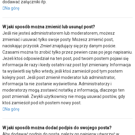
dodawać załączniki itp.
Na górę
W jaki sposób można zmienić lub usunąć post?
Jeśli nie jesteś administratorem lub moderatorem, możesz
zmieniać i usuwać tylko swoje posty. Możesz zmienić post,
naciskając przycisk
Zmień
znajdujący się przy danym poście.
Czasami można to zrobić tylko przez pewien czas po jego napisaniu.
Jeżeli ktoś odpowiedział na ten post, pod twoim postem pojawi się
informacja ile razy i kiedy ostatni raz post był zmieniany. Informacja
ta wyświetli się tylko wtedy, jeśli ktoś zamieścił pod tym postem
kolejny post. Jeśli post zmienił moderator lub administrator,
informacja ta nie zostanie wyświetlona. Administratorzy i
moderatorzy mogą zostawić notatkę z informacją, dlaczego ten
post zmieniali. Zwykli użytkownicy nie mogą usuwać postów, gdy
ktoś zamieścił pod ich postem nowy post.
Na górę
W jaki sposób można dodać podpis do swojego posta?
Aby dodawać podpis do posta, należy go najpierw utworzyć w