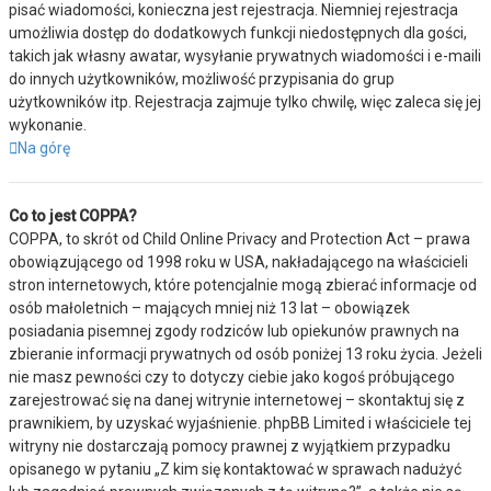
pisać wiadomości, konieczna jest rejestracja. Niemniej rejestracja
umożliwia dostęp do dodatkowych funkcji niedostępnych dla gości,
takich jak własny awatar, wysyłanie prywatnych wiadomości i e-maili
do innych użytkowników, możliwość przypisania do grup
użytkowników itp. Rejestracja zajmuje tylko chwilę, więc zaleca się jej
wykonanie.
Na górę
Co to jest COPPA?
COPPA, to skrót od Child Online Privacy and Protection Act – prawa
obowiązującego od 1998 roku w USA, nakładającego na właścicieli
stron internetowych, które potencjalnie mogą zbierać informacje od
osób małoletnich – mających mniej niż 13 lat – obowiązek
posiadania pisemnej zgody rodziców lub opiekunów prawnych na
zbieranie informacji prywatnych od osób poniżej 13 roku życia. Jeżeli
nie masz pewności czy to dotyczy ciebie jako kogoś próbującego
zarejestrować się na danej witrynie internetowej – skontaktuj się z
prawnikiem, by uzyskać wyjaśnienie. phpBB Limited i właściciele tej
witryny nie dostarczają pomocy prawnej z wyjątkiem przypadku
opisanego w pytaniu „Z kim się kontaktować w sprawach nadużyć