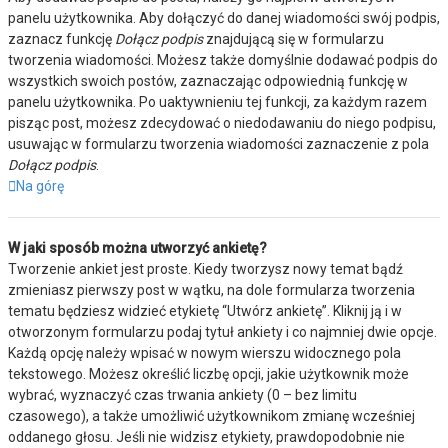
panelu użytkownika. Aby dołączyć do danej wiadomości swój podpis,
zaznacz funkcję
Dołącz podpis
znajdującą się w formularzu
tworzenia wiadomości. Możesz także domyślnie dodawać podpis do
wszystkich swoich postów, zaznaczając odpowiednią funkcję w
panelu użytkownika. Po uaktywnieniu tej funkcji, za każdym razem
pisząc post, możesz zdecydować o niedodawaniu do niego podpisu,
usuwając w formularzu tworzenia wiadomości zaznaczenie z pola
Dołącz podpis
.
Na górę
W jaki sposób można utworzyć ankietę?
Tworzenie ankiet jest proste. Kiedy tworzysz nowy temat bądź
zmieniasz pierwszy post w wątku, na dole formularza tworzenia
tematu będziesz widzieć etykietę “Utwórz ankietę”. Kliknij ją i w
otworzonym formularzu podaj tytuł ankiety i co najmniej dwie opcje.
Każdą opcję należy wpisać w nowym wierszu widocznego pola
tekstowego. Możesz określić liczbę opcji, jakie użytkownik może
wybrać, wyznaczyć czas trwania ankiety (0 – bez limitu
czasowego), a także umożliwić użytkownikom zmianę wcześniej
oddanego głosu. Jeśli nie widzisz etykiety, prawdopodobnie nie