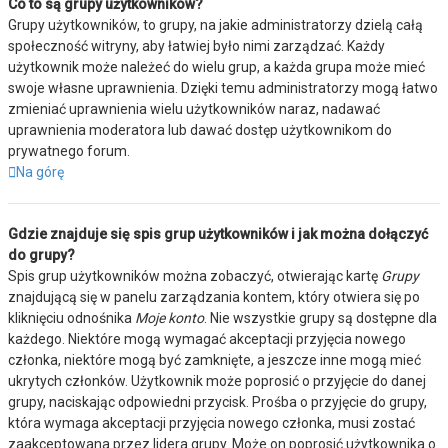
Co to są grupy użytkowników?
Grupy użytkowników, to grupy, na jakie administratorzy dzielą całą
społeczność witryny, aby łatwiej było nimi zarządzać. Każdy
użytkownik może należeć do wielu grup, a każda grupa może mieć
swoje własne uprawnienia. Dzięki temu administratorzy mogą łatwo
zmieniać uprawnienia wielu użytkowników naraz, nadawać
uprawnienia moderatora lub dawać dostęp użytkownikom do
prywatnego forum.
Na górę
Gdzie znajduje się spis grup użytkowników i jak można dołączyć
do grupy?
Spis grup użytkowników można zobaczyć, otwierając kartę
Grupy
znajdującą się w panelu zarządzania kontem, który otwiera się po
kliknięciu odnośnika
Moje konto
. Nie wszystkie grupy są dostępne dla
każdego. Niektóre mogą wymagać akceptacji przyjęcia nowego
członka, niektóre mogą być zamknięte, a jeszcze inne mogą mieć
ukrytych członków. Użytkownik może poprosić o przyjęcie do danej
grupy, naciskając odpowiedni przycisk. Prośba o przyjęcie do grupy,
która wymaga akceptacji przyjęcia nowego członka, musi zostać
zaakceptowana przez lidera grupy. Może on poprosić użytkownika o