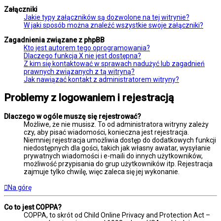
Załączniki
Jakie typy załączników są dozwolone na tej witrynie?
W jaki sposób można znaleźć wszystkie swoje załączniki?
Zagadnienia związane z phpBB
Kto jest autorem tego oprogramowania?
Dlaczego funkcja X nie jest dostępna?
Z kim się kontaktować w sprawach nadużyć lub zagadnień
prawnych związanych z tą witryną?
Jak nawiązać kontakt z administratorem witryny?
Problemy z logowaniem i rejestracją
Dlaczego w ogóle muszę się rejestrować?
Możliwe, że nie musisz. To od administratora witryny zależy
czy, aby pisać wiadomości, konieczna jest rejestracja.
Niemniej rejestracja umożliwia dostęp do dodatkowych funkcji
niedostępnych dla gości, takich jak własny awatar, wysyłanie
prywatnych wiadomości i e-maili do innych użytkowników,
możliwość przypisania do grup użytkowników itp. Rejestracja
zajmuje tylko chwilę, więc zaleca się jej wykonanie.
Na górę
Co to jest COPPA?
COPPA, to skrót od Child Online Privacy and Protection Act –