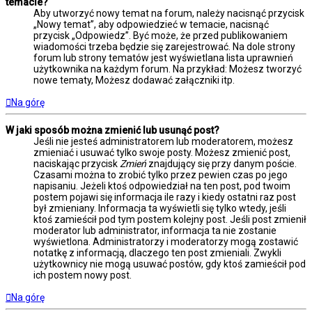
temacie?
Aby utworzyć nowy temat na forum, należy nacisnąć przycisk
„Nowy temat”, aby odpowiedzieć w temacie, nacisnąć
przycisk „Odpowiedz”. Być może, że przed publikowaniem
wiadomości trzeba będzie się zarejestrować. Na dole strony
forum lub strony tematów jest wyświetlana lista uprawnień
użytkownika na każdym forum. Na przykład: Możesz tworzyć
nowe tematy, Możesz dodawać załączniki itp.
Na górę
W jaki sposób można zmienić lub usunąć post?
Jeśli nie jesteś administratorem lub moderatorem, możesz
zmieniać i usuwać tylko swoje posty. Możesz zmienić post,
naciskając przycisk
Zmień
znajdujący się przy danym poście.
Czasami można to zrobić tylko przez pewien czas po jego
napisaniu. Jeżeli ktoś odpowiedział na ten post, pod twoim
postem pojawi się informacja ile razy i kiedy ostatni raz post
był zmieniany. Informacja ta wyświetli się tylko wtedy, jeśli
ktoś zamieścił pod tym postem kolejny post. Jeśli post zmienił
moderator lub administrator, informacja ta nie zostanie
wyświetlona. Administratorzy i moderatorzy mogą zostawić
notatkę z informacją, dlaczego ten post zmieniali. Zwykli
użytkownicy nie mogą usuwać postów, gdy ktoś zamieścił pod
ich postem nowy post.
Na górę