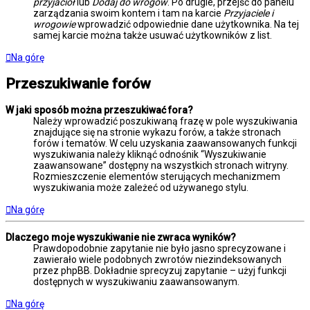
przyjaciół
lub
Dodaj do wrogów
. Po drugie, przejść do panelu
zarządzania swoim kontem i tam na karcie
Przyjaciele i
wrogowie
wprowadzić odpowiednie dane użytkownika. Na tej
samej karcie można także usuwać użytkowników z list.
Na górę
Przeszukiwanie forów
W jaki sposób można przeszukiwać fora?
Należy wprowadzić poszukiwaną frazę w pole wyszukiwania
znajdujące się na stronie wykazu forów, a także stronach
forów i tematów. W celu uzyskania zaawansowanych funkcji
wyszukiwania należy kliknąć odnośnik “Wyszukiwanie
zaawansowane” dostępny na wszystkich stronach witryny.
Rozmieszczenie elementów sterujących mechanizmem
wyszukiwania może zależeć od używanego stylu.
Na górę
Dlaczego moje wyszukiwanie nie zwraca wyników?
Prawdopodobnie zapytanie nie było jasno sprecyzowane i
zawierało wiele podobnych zwrotów niezindeksowanych
przez phpBB. Dokładnie sprecyzuj zapytanie – użyj funkcji
dostępnych w wyszukiwaniu zaawansowanym.
Na górę