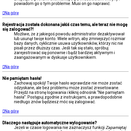
powiadom go o tym problemie. Musi on go naprawić.
Na górę
Rejestracja została dokonana jakiś czas temu, ale teraz nie mogę
się zalogować?!
Możliwe, że z jakiegoś powodu administrator dezaktywował
lub usunął twoje konto. Wiele witryn, aby zmniejszyć rozmiar
bazy danych, cyklicznie usuwa użytkowników, którzy nic nie
pisali przez dłuższy czas. Jeśli tak się stało, spróbuj
zarejestrować się ponownie i bądź bardziej aktywnym i
zaangażowanym w dyskusje użytkownikiem.
Na górę
Nie pamiętam hasła!
Zachowaj spokój! Twoje hasło wprawdzie nie może zostać
odzyskane, ale bez problemu może zostać zresetowane.
Przejdź na stronę logowania i kliknij odnośnik “Nie pamiętam
hasła”. Postępuj zgodnie z instrukcjami, a prawdopodobnie
niedługo znów będziesz móc się zalogować.
Na górę
Dlaczego następuje automatyczne wylogowanie?
Jeżeli w czasie logowania nie zaznaczysz funkcji
Zapamiętaj