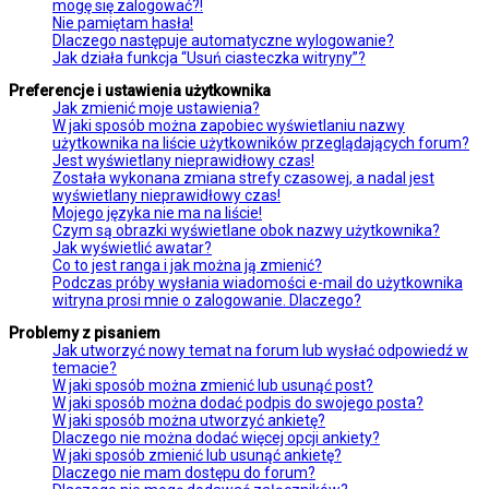
mogę się zalogować?!
Nie pamiętam hasła!
Dlaczego następuje automatyczne wylogowanie?
Jak działa funkcja “Usuń ciasteczka witryny”?
Preferencje i ustawienia użytkownika
Jak zmienić moje ustawienia?
W jaki sposób można zapobiec wyświetlaniu nazwy
użytkownika na liście użytkowników przeglądających forum?
Jest wyświetlany nieprawidłowy czas!
Została wykonana zmiana strefy czasowej, a nadal jest
wyświetlany nieprawidłowy czas!
Mojego języka nie ma na liście!
Czym są obrazki wyświetlane obok nazwy użytkownika?
Jak wyświetlić awatar?
Co to jest ranga i jak można ją zmienić?
Podczas próby wysłania wiadomości e-mail do użytkownika
witryna prosi mnie o zalogowanie. Dlaczego?
Problemy z pisaniem
Jak utworzyć nowy temat na forum lub wysłać odpowiedź w
temacie?
W jaki sposób można zmienić lub usunąć post?
W jaki sposób można dodać podpis do swojego posta?
W jaki sposób można utworzyć ankietę?
Dlaczego nie można dodać więcej opcji ankiety?
W jaki sposób zmienić lub usunąć ankietę?
Dlaczego nie mam dostępu do forum?