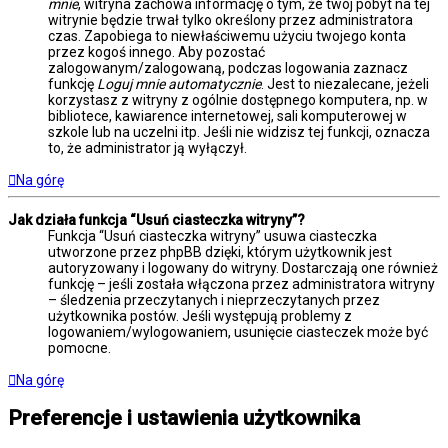
mnie
, witryna zachowa informację o tym, że twój pobyt na tej
witrynie będzie trwał tylko określony przez administratora
czas. Zapobiega to niewłaściwemu użyciu twojego konta
przez kogoś innego. Aby pozostać
zalogowanym/zalogowaną, podczas logowania zaznacz
funkcję
Loguj mnie automatycznie
. Jest to niezalecane, jeżeli
korzystasz z witryny z ogólnie dostępnego komputera, np. w
bibliotece, kawiarence internetowej, sali komputerowej w
szkole lub na uczelni itp. Jeśli nie widzisz tej funkcji, oznacza
to, że administrator ją wyłączył.
Na górę
Jak działa funkcja “Usuń ciasteczka witryny”?
Funkcja “Usuń ciasteczka witryny” usuwa ciasteczka
utworzone przez phpBB dzięki, którym użytkownik jest
autoryzowany i logowany do witryny. Dostarczają one również
funkcję – jeśli została włączona przez administratora witryny
– śledzenia przeczytanych i nieprzeczytanych przez
użytkownika postów. Jeśli występują problemy z
logowaniem/wylogowaniem, usunięcie ciasteczek może być
pomocne.
Na górę
Preferencje i ustawienia użytkownika