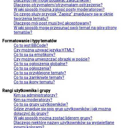
Dlaczego nie mogę dodawać załączników?
Dlaczego otrzymałem/otrzymałam ostrzeżenie?
W jaki sposób można zgłosić posty moderatorowi?
Do czego służy przycisk “Zapisz” znajdujący się w oknie
tworzenia tematu?
Dlaczego mój post musi być akceptowany?
W jaki sposób mogę przesunąć swój temat na górę strony
tematów?
Formatowanie i typy tematów
Co to jest BBCode?
Czy można używać języka HTML?
Co to są są emotikony?
Czy można umieszczać obrazki w poście?
Co to są ogłoszenia globalne?
Co to są ogłoszenia?
Co to są przyklejone tematy?
Co to są zamknięte tematy?
Co to są ikony tematu?
Rangi użytkownika i grupy
Kim są administratorzy?
Kim są moderatorzy?
Co to są grupy użytkowników?
Gdzie znajduje się spis grup użytkowników i jak można
dołączyć do grupy?
W jaki sposób można zostać liderem grupy?
Dlaczego niektóre nazwy użytkowników są wyświetlane
innymi kolorami?