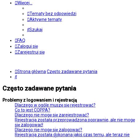
Więcej…
Tematy bez odpowiedzi
Aktywne tematy
Szukaj
FAQ
Zaloguj się
Zarejestruj się
Strona główna
Często zadawane pytania
Szukaj
Często zadawane pytania
Problemy z logowaniem i rejestracją
Dlaczego w ogóle muszę się rejestrować?
Co to jest COPPA?
Dlaczego nie mogę się zarejestrować?
Rejestracja została przeprowadzona poprawnie, ale nie mogę
się zalogować!
Dlaczego nie mogę się zalogować?
Rejestracja została dokonana jakiś czas temu, ale teraz nie