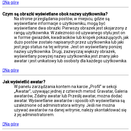
Na górę
Czym są obrazki wyświetlane obok nazwy użytkownika?
Na stronie przeglądania postów, w miejscu, gdzie są
wyświetlane informacje o użytkowniku, mogą być
wyświetlane dwa obrazki. Pierwszy obrazek jest skojarzony z
rangą użytkownika. W zależności od używanego stylu jest on
w formie gwiazdek, kwadracików lub kropek pokazujących, jak
dużo postów zostało napisanych przez użytkownika lub jaki
jest jego status na tej witrynie. Jest on wyświetlany poniżej
nazwy użytkownika. Drugi, zazwyczaj większy obrazek,
wyświetlany powyżej nazwy użytkownika jest znany jako
awatar i jest unikatowy lub osobisty dla każdego użytkownika.
Na górę
Jak wyświetlić awatar?
W panelu zarządzania kontem na karcie „Profil” w sekcji
„Awatar”, używając jednej z czterech metod: Gravatar, Galeria
awatarów, Zdalny awatar lub Prześlij awatar, można dodać
awatar. Wyświetlanie awatarów i sposób ich wyświetlania są
uzależnione od administratora witryny. Jeśli nie można
używać awatarów na danej witrynie, należy skontaktować się
z jej administratorem.
Na górę