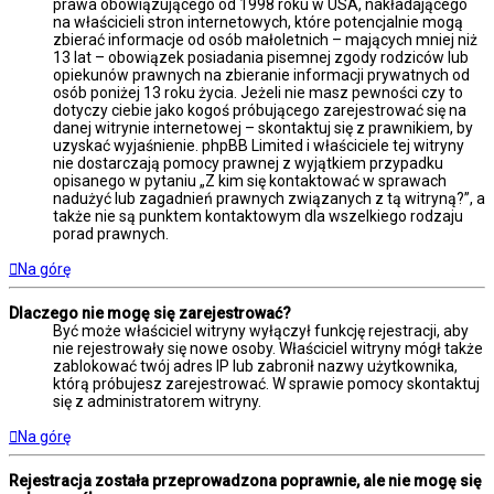
prawa obowiązującego od 1998 roku w USA, nakładającego
na właścicieli stron internetowych, które potencjalnie mogą
zbierać informacje od osób małoletnich – mających mniej niż
13 lat – obowiązek posiadania pisemnej zgody rodziców lub
opiekunów prawnych na zbieranie informacji prywatnych od
osób poniżej 13 roku życia. Jeżeli nie masz pewności czy to
dotyczy ciebie jako kogoś próbującego zarejestrować się na
danej witrynie internetowej – skontaktuj się z prawnikiem, by
uzyskać wyjaśnienie. phpBB Limited i właściciele tej witryny
nie dostarczają pomocy prawnej z wyjątkiem przypadku
opisanego w pytaniu „Z kim się kontaktować w sprawach
nadużyć lub zagadnień prawnych związanych z tą witryną?”, a
także nie są punktem kontaktowym dla wszelkiego rodzaju
porad prawnych.
Na górę
Dlaczego nie mogę się zarejestrować?
Być może właściciel witryny wyłączył funkcję rejestracji, aby
nie rejestrowały się nowe osoby. Właściciel witryny mógł także
zablokować twój adres IP lub zabronił nazwy użytkownika,
którą próbujesz zarejestrować. W sprawie pomocy skontaktuj
się z administratorem witryny.
Na górę
Rejestracja została przeprowadzona poprawnie, ale nie mogę się