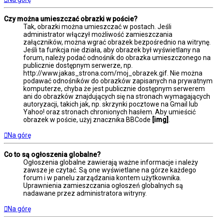
Czy można umieszczać obrazki w poście?
Tak, obrazki można umieszczać w postach. Jeśli
administrator włączył możliwość zamieszczania
załączników, można wgrać obrazek bezpośrednio na witrynę.
Jeśli ta funkcja nie działa, aby obrazek był wyświetlany na
forum, należy podać odnośnik do obrazka umieszczonego na
publicznie dostępnym serwerze, np.
http://www.jakas_strona.com/moj_obrazek.gif. Nie można
podawać odnośników do obrazków zapisanych na prywatnym
komputerze, chyba że jest publicznie dostępnym serwerem
ani do obrazków znajdujących się na stronach wymagających
autoryzacji, takich jak, np. skrzynki pocztowe na Gmail lub
Yahoo! oraz stronach chronionych hasłem. Aby umieścić
obrazek w poście, użyj znacznika BBCode
[img]
.
Na górę
Co to są ogłoszenia globalne?
Ogłoszenia globalne zawierają ważne informacje i należy
zawsze je czytać. Są one wyświetlane na górze każdego
forum i w panelu zarządzania kontem użytkownika.
Uprawnienia zamieszczania ogłoszeń globalnych są
nadawane przez administratora witryny.
Na górę