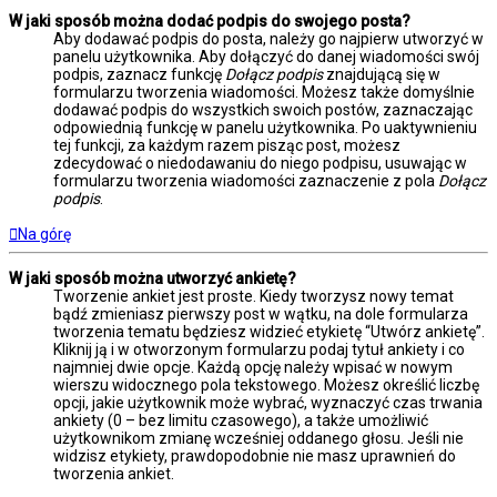
W jaki sposób można dodać podpis do swojego posta?
Aby dodawać podpis do posta, należy go najpierw utworzyć w
panelu użytkownika. Aby dołączyć do danej wiadomości swój
podpis, zaznacz funkcję
Dołącz podpis
znajdującą się w
formularzu tworzenia wiadomości. Możesz także domyślnie
dodawać podpis do wszystkich swoich postów, zaznaczając
odpowiednią funkcję w panelu użytkownika. Po uaktywnieniu
tej funkcji, za każdym razem pisząc post, możesz
zdecydować o niedodawaniu do niego podpisu, usuwając w
formularzu tworzenia wiadomości zaznaczenie z pola
Dołącz
podpis
.
Na górę
W jaki sposób można utworzyć ankietę?
Tworzenie ankiet jest proste. Kiedy tworzysz nowy temat
bądź zmieniasz pierwszy post w wątku, na dole formularza
tworzenia tematu będziesz widzieć etykietę “Utwórz ankietę”.
Kliknij ją i w otworzonym formularzu podaj tytuł ankiety i co
najmniej dwie opcje. Każdą opcję należy wpisać w nowym
wierszu widocznego pola tekstowego. Możesz określić liczbę
opcji, jakie użytkownik może wybrać, wyznaczyć czas trwania
ankiety (0 – bez limitu czasowego), a także umożliwić
użytkownikom zmianę wcześniej oddanego głosu. Jeśli nie
widzisz etykiety, prawdopodobnie nie masz uprawnień do
tworzenia ankiet.