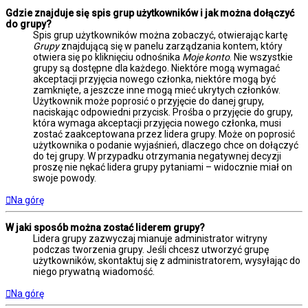
Gdzie znajduje się spis grup użytkowników i jak można dołączyć
do grupy?
Spis grup użytkowników można zobaczyć, otwierając kartę
Grupy
znajdującą się w panelu zarządzania kontem, który
otwiera się po kliknięciu odnośnika
Moje konto
. Nie wszystkie
grupy są dostępne dla każdego. Niektóre mogą wymagać
akceptacji przyjęcia nowego członka, niektóre mogą być
zamknięte, a jeszcze inne mogą mieć ukrytych członków.
Użytkownik może poprosić o przyjęcie do danej grupy,
naciskając odpowiedni przycisk. Prośba o przyjęcie do grupy,
która wymaga akceptacji przyjęcia nowego członka, musi
zostać zaakceptowana przez lidera grupy. Może on poprosić
użytkownika o podanie wyjaśnień, dlaczego chce on dołączyć
do tej grupy. W przypadku otrzymania negatywnej decyzji
proszę nie nękać lidera grupy pytaniami – widocznie miał on
swoje powody.
Na górę
W jaki sposób można zostać liderem grupy?
Lidera grupy zazwyczaj mianuje administrator witryny
podczas tworzenia grupy. Jeśli chcesz utworzyć grupę
użytkowników, skontaktuj się z administratorem, wysyłając do
niego prywatną wiadomość.
Na górę