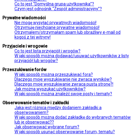
Co to jest “Domyślna grupa użytkownika”?
Czym jest odnośnik “Zespół administracyjny”?
Prywatne wiadomości
Nie mogę wysyłać prywatnych wiadomości!
Otrzymuję niechciane prywatne wiadomości!
Otrzymałem/otrzymałam spam lub obraźliwy e-mail od
kogoś z tej witryny!
Przyjaciele i wrogowie
Co to jest lista przyjaciół i wrogów?
W jaki sposób można dodawać/usuwać użytkowników z listy
przyjaciół lub wrogów?
Przeszukiwanie forów
W jaki sposób można przeszukiwać fora?
Dlaczego moje wyszukiwanie nie zwraca wyników?
Dlaczego moje wyszukiwanie zwraca pustą stronę?!
Jak można wyszukać użytkowników?
W jaki sposób można znaleźć swoje posty i tematy?
Obserwowanie tematów i zakładki
Jaka jest różnica między dodaniem zakładki a
obserwowaniem?
W jaki sposób można dodać zakładkę do wybranych tematów
lub je obserwować??
Jak obserwować wybrane forum?
W jaki sposób usunąć obserwowanie forum, tematu?