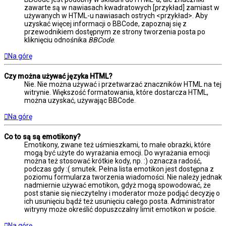
zawarte są w nawiasach kwadratowych [przykład] zamiast w
używanych w HTML-u nawiasach ostrych <przykład>. Aby
uzyskać więcej informacji o BBCode, zapoznaj się z
przewodnikiem dostępnym ze strony tworzenia posta po
kliknięciu odnośnika
BBCode
.
Na górę
Czy można używać języka HTML?
Nie. Nie można używać i przetwarzać znaczników HTML na tej
witrynie. Większość formatowania, które dostarcza HTML,
można uzyskać, używając BBCode.
Na górę
Co to są są emotikony?
Emotikony, zwane też uśmieszkami, to małe obrazki, które
mogą być użyte do wyrażania emocji. Do wyrażania emocji
można też stosować krótkie kody, np. :) oznacza radość,
podczas gdy :( smutek. Pełna lista emotikon jest dostępna z
poziomu formularza tworzenia wiadomości. Nie należy jednak
nadmiernie używać emotikon, gdyż mogą spowodować, że
post stanie się nieczytelny i moderator może podjąć decyzję o
ich usunięciu bądź też usunięciu całego posta. Administrator
witryny może określić dopuszczalny limit emotikon w poście.
Na górę