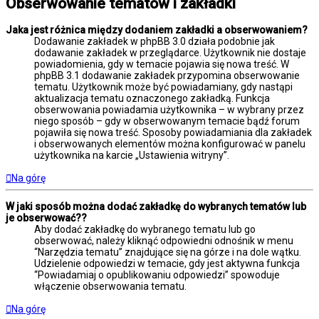
Obserwowanie tematów i zakładki
Jaka jest różnica między dodaniem zakładki a obserwowaniem?
Dodawanie zakładek w phpBB 3.0 działa podobnie jak
dodawanie zakładek w przeglądarce. Użytkownik nie dostaje
powiadomienia, gdy w temacie pojawia się nowa treść. W
phpBB 3.1 dodawanie zakładek przypomina obserwowanie
tematu. Użytkownik może być powiadamiany, gdy nastąpi
aktualizacja tematu oznaczonego zakładką. Funkcja
obserwowania powiadamia użytkownika – w wybrany przez
niego sposób – gdy w obserwowanym temacie bądź forum
pojawiła się nowa treść. Sposoby powiadamiania dla zakładek
i obserwowanych elementów można konfigurować w panelu
użytkownika na karcie „Ustawienia witryny”.
Na górę
W jaki sposób można dodać zakładkę do wybranych tematów lub
je obserwować??
Aby dodać zakładkę do wybranego tematu lub go
obserwować, należy kliknąć odpowiedni odnośnik w menu
“Narzędzia tematu” znajdujące się na górze i na dole wątku.
Udzielenie odpowiedzi w temacie, gdy jest aktywna funkcja
“Powiadamiaj o opublikowaniu odpowiedzi” spowoduje
włączenie obserwowania tematu.
Na górę