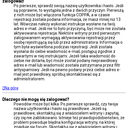
zalogować!
Po pierwsze, sprawdź swoją nazwę użytkownika i hasło. Jeśli
są poprawne, to wystąpiła jedna z dwóch przyczyn. Pierwszą
z nich może być włączona funkcja COPPA, a w czasie
rejestracji została podana informacja, że masz mniej niż 13
lat. Wówczas należy wykonać instrukcje wysłane na twój
adres e-mail. Jeśli nie to było przyczyną, być może nie została
aktywowana rejestracja. Niektóre witryny przed pierwszym
zalogowaniem wymagają aktywowania rejestracji przez
osobę rejestrującą się lub przez administratora. Informacja o
tym była wyświetlona podczas rejestracji. Jeśli została
wysłana do ciebie wiadomość e-mail, postępuj zgodnie z
zawartymi w niej instrukcjami. Jeżeli taka wiadomość do
ciebie nie dotarła, być może został podany nieprawidłowy
adres e-mail lub wiadomość została zatrzymana przez filtr
antyspamowy. Jeśli na pewno podany przez ciebie adres e-
mail jest prawidłowy, spróbuj skontaktować się z
administratorem.
Na górę
Dlaczego nie mogę się zalogować?
Powodów może być kilka. Po pierwsze sprawdź, czy twoja
nazwa użytkownika i hasło są prawidłowe. Jeżeli są
prawidłowe, skontaktuj się z właścicielem witryny i zapytaj,
czy cię nie zablokowano. Istnieje też prawdopodobieństwo, że
problem powoduje błędna konfiguracja witryny, na której
znajduje się forum. Skontaktuj się z właścicielem witryny i