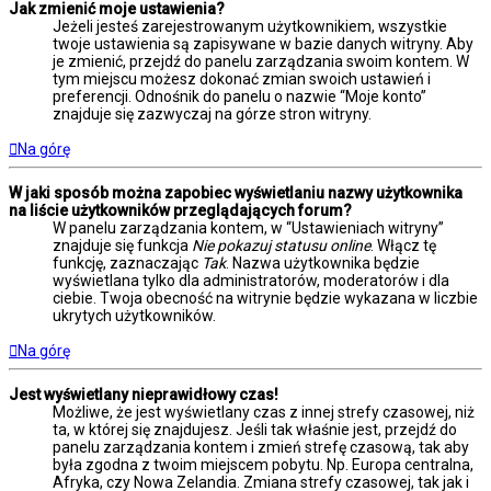
Jak zmienić moje ustawienia?
Jeżeli jesteś zarejestrowanym użytkownikiem, wszystkie
twoje ustawienia są zapisywane w bazie danych witryny. Aby
je zmienić, przejdź do panelu zarządzania swoim kontem. W
tym miejscu możesz dokonać zmian swoich ustawień i
preferencji. Odnośnik do panelu o nazwie “Moje konto”
znajduje się zazwyczaj na górze stron witryny.
Na górę
W jaki sposób można zapobiec wyświetlaniu nazwy użytkownika
na liście użytkowników przeglądających forum?
W panelu zarządzania kontem, w “Ustawieniach witryny”
znajduje się funkcja
Nie pokazuj statusu online
. Włącz tę
funkcję, zaznaczając
Tak
. Nazwa użytkownika będzie
wyświetlana tylko dla administratorów, moderatorów i dla
ciebie. Twoja obecność na witrynie będzie wykazana w liczbie
ukrytych użytkowników.
Na górę
Jest wyświetlany nieprawidłowy czas!
Możliwe, że jest wyświetlany czas z innej strefy czasowej, niż
ta, w której się znajdujesz. Jeśli tak właśnie jest, przejdź do
panelu zarządzania kontem i zmień strefę czasową, tak aby
była zgodna z twoim miejscem pobytu. Np. Europa centralna,
Afryka, czy Nowa Zelandia. Zmiana strefy czasowej, tak jak i