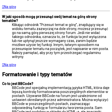
Na górę
W jaki sposób mogę przesunąć swój temat na górę strony
tematów?
Klikając odnośnik “Przesuń temat w górę”, znajdujący się w
widoku tematu zazwyczaj na dole strony, możesz przesunąć
go na samą górę pierwszej strony forum. Jeśli nie widać
takiego odnośnika, oznacza to, że funkcja ta jest wyłączona
lub nie upłynął jeszcze wymagany czas, zanim będzie
możliwe użycie tej funkcji. Innym, łatwym sposobem na
przesunięcie tematu na początek, jest napisanie w nim posta.
Należy pamiętać, aby przy tym przestrzegać regulaminu
witryny.
Na górę
Formatowanie i typy tematów
Co to jest BBCode?
BBCode jest specjalną implementacją języka HTML, która daje
lepszą kontrolę formatowania poszczególnych elementów w
postach. Używanie BBCode na forum jest uzależnione od
ustawień określanych przez administratora. Można wyłączyć
BBCode w poszczególnych postach, zaznaczając
odpowiednią funkcję w formularzu tworzenia posta. Sam
BBCode jest podobny w składni do HTML-a, ale znaczniki