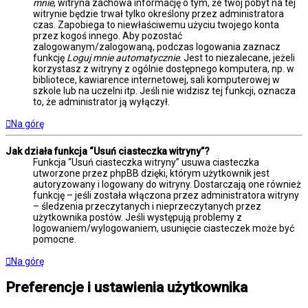
mnie
, witryna zachowa informację o tym, że twój pobyt na tej
witrynie będzie trwał tylko określony przez administratora
czas. Zapobiega to niewłaściwemu użyciu twojego konta
przez kogoś innego. Aby pozostać
zalogowanym/zalogowaną, podczas logowania zaznacz
funkcję
Loguj mnie automatycznie
. Jest to niezalecane, jeżeli
korzystasz z witryny z ogólnie dostępnego komputera, np. w
bibliotece, kawiarence internetowej, sali komputerowej w
szkole lub na uczelni itp. Jeśli nie widzisz tej funkcji, oznacza
to, że administrator ją wyłączył.
Na górę
Jak działa funkcja “Usuń ciasteczka witryny”?
Funkcja “Usuń ciasteczka witryny” usuwa ciasteczka
utworzone przez phpBB dzięki, którym użytkownik jest
autoryzowany i logowany do witryny. Dostarczają one również
funkcję – jeśli została włączona przez administratora witryny
– śledzenia przeczytanych i nieprzeczytanych przez
użytkownika postów. Jeśli występują problemy z
logowaniem/wylogowaniem, usunięcie ciasteczek może być
pomocne.
Na górę
Preferencje i ustawienia użytkownika