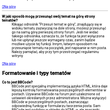
Na górę
W jaki sposób mogę przesunąć swój temat na górę strony
tematów?
Klikając odnośnik “Przesuń temat w górę”, znajdujący się w
widoku tematu zazwyczaj na dole strony, możesz przesunąć
go na samą górę pierwszej strony forum. Jeśli nie widać
takiego odnośnika, oznacza to, że funkcja ta jest wyłączona
lub nie upłynął jeszcze wymagany czas, zanim będzie
możliwe użycie tej funkcji. Innym, łatwym sposobem na
przesunięcie tematu na początek, jest napisanie w nim posta.
Należy pamiętać, aby przy tym przestrzegać regulaminu
witryny.
Na górę
Formatowanie i typy tematów
Co to jest BBCode?
BBCode jest specjalną implementacją języka HTML, która daje
lepszą kontrolę formatowania poszczególnych elementów w
postach. Używanie BBCode na forum jest uzależnione od
ustawień określanych przez administratora. Można wyłączyć
BBCode w poszczególnych postach, zaznaczając
odpowiednią funkcję w formularzu tworzenia posta. Sam
BBCode jest podobny w składni do HTML-a, ale znaczniki