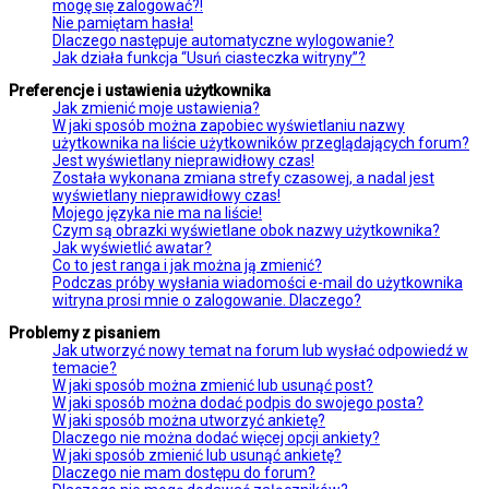
mogę się zalogować?!
Nie pamiętam hasła!
Dlaczego następuje automatyczne wylogowanie?
Jak działa funkcja “Usuń ciasteczka witryny”?
Preferencje i ustawienia użytkownika
Jak zmienić moje ustawienia?
W jaki sposób można zapobiec wyświetlaniu nazwy
użytkownika na liście użytkowników przeglądających forum?
Jest wyświetlany nieprawidłowy czas!
Została wykonana zmiana strefy czasowej, a nadal jest
wyświetlany nieprawidłowy czas!
Mojego języka nie ma na liście!
Czym są obrazki wyświetlane obok nazwy użytkownika?
Jak wyświetlić awatar?
Co to jest ranga i jak można ją zmienić?
Podczas próby wysłania wiadomości e-mail do użytkownika
witryna prosi mnie o zalogowanie. Dlaczego?
Problemy z pisaniem
Jak utworzyć nowy temat na forum lub wysłać odpowiedź w
temacie?
W jaki sposób można zmienić lub usunąć post?
W jaki sposób można dodać podpis do swojego posta?
W jaki sposób można utworzyć ankietę?
Dlaczego nie można dodać więcej opcji ankiety?
W jaki sposób zmienić lub usunąć ankietę?
Dlaczego nie mam dostępu do forum?