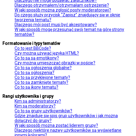
Dlaczego nie mogę dodawać załączników?
Dlaczego otrzymałem/otrzymałam ostrzeżenie?
W jaki sposób można zgłosić posty moderatorowi?
Do czego służy przycisk “Zapisz” znajdujący się w oknie
tworzenia tematu?
Dlaczego mój post musi być akceptowany?
W jaki sposób mogę przesunąć swój temat na górę strony
tematów?
Formatowanie i typy tematów
Co to jest BBCode?
Czy można używać języka HTML?
Co to są są emotikony?
Czy można umieszczać obrazki w poście?
Co to są ogłoszenia globalne?
Co to są ogłoszenia?
Co to są przyklejone tematy?
Co to są zamknięte tematy?
Co to są ikony tematu?
Rangi użytkownika i grupy
Kim są administratorzy?
Kim są moderatorzy?
Co to są grupy użytkowników?
Gdzie znajduje się spis grup użytkowników i jak można
dołączyć do grupy?
W jaki sposób można zostać liderem grupy?
Dlaczego niektóre nazwy użytkowników są wyświetlane
innymi kolorami?