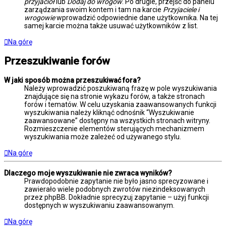
przyjaciół
lub
Dodaj do wrogów
. Po drugie, przejść do panelu
zarządzania swoim kontem i tam na karcie
Przyjaciele i
wrogowie
wprowadzić odpowiednie dane użytkownika. Na tej
samej karcie można także usuwać użytkowników z list.
Na górę
Przeszukiwanie forów
W jaki sposób można przeszukiwać fora?
Należy wprowadzić poszukiwaną frazę w pole wyszukiwania
znajdujące się na stronie wykazu forów, a także stronach
forów i tematów. W celu uzyskania zaawansowanych funkcji
wyszukiwania należy kliknąć odnośnik “Wyszukiwanie
zaawansowane” dostępny na wszystkich stronach witryny.
Rozmieszczenie elementów sterujących mechanizmem
wyszukiwania może zależeć od używanego stylu.
Na górę
Dlaczego moje wyszukiwanie nie zwraca wyników?
Prawdopodobnie zapytanie nie było jasno sprecyzowane i
zawierało wiele podobnych zwrotów niezindeksowanych
przez phpBB. Dokładnie sprecyzuj zapytanie – użyj funkcji
dostępnych w wyszukiwaniu zaawansowanym.
Na górę