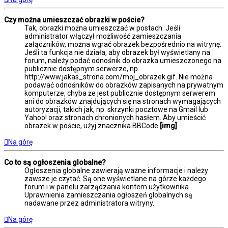
Czy można umieszczać obrazki w poście?
Tak, obrazki można umieszczać w postach. Jeśli
administrator włączył możliwość zamieszczania
załączników, można wgrać obrazek bezpośrednio na witrynę.
Jeśli ta funkcja nie działa, aby obrazek był wyświetlany na
forum, należy podać odnośnik do obrazka umieszczonego na
publicznie dostępnym serwerze, np.
http://www.jakas_strona.com/moj_obrazek.gif. Nie można
podawać odnośników do obrazków zapisanych na prywatnym
komputerze, chyba że jest publicznie dostępnym serwerem
ani do obrazków znajdujących się na stronach wymagających
autoryzacji, takich jak, np. skrzynki pocztowe na Gmail lub
Yahoo! oraz stronach chronionych hasłem. Aby umieścić
obrazek w poście, użyj znacznika BBCode
[img]
.
Na górę
Co to są ogłoszenia globalne?
Ogłoszenia globalne zawierają ważne informacje i należy
zawsze je czytać. Są one wyświetlane na górze każdego
forum i w panelu zarządzania kontem użytkownika.
Uprawnienia zamieszczania ogłoszeń globalnych są
nadawane przez administratora witryny.
Na górę