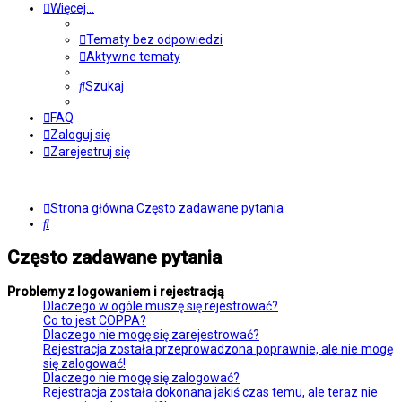
Więcej…
Tematy bez odpowiedzi
Aktywne tematy
Szukaj
FAQ
Zaloguj się
Zarejestruj się
Strona główna
Często zadawane pytania
Szukaj
Często zadawane pytania
Problemy z logowaniem i rejestracją
Dlaczego w ogóle muszę się rejestrować?
Co to jest COPPA?
Dlaczego nie mogę się zarejestrować?
Rejestracja została przeprowadzona poprawnie, ale nie mogę
się zalogować!
Dlaczego nie mogę się zalogować?
Rejestracja została dokonana jakiś czas temu, ale teraz nie