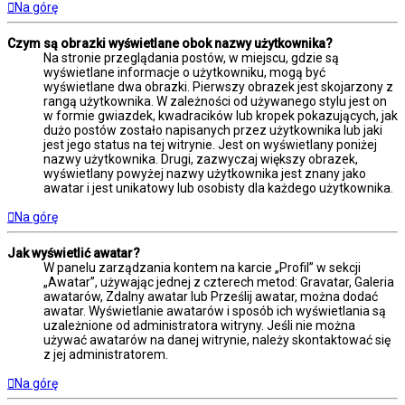
Na górę
Czym są obrazki wyświetlane obok nazwy użytkownika?
Na stronie przeglądania postów, w miejscu, gdzie są
wyświetlane informacje o użytkowniku, mogą być
wyświetlane dwa obrazki. Pierwszy obrazek jest skojarzony z
rangą użytkownika. W zależności od używanego stylu jest on
w formie gwiazdek, kwadracików lub kropek pokazujących, jak
dużo postów zostało napisanych przez użytkownika lub jaki
jest jego status na tej witrynie. Jest on wyświetlany poniżej
nazwy użytkownika. Drugi, zazwyczaj większy obrazek,
wyświetlany powyżej nazwy użytkownika jest znany jako
awatar i jest unikatowy lub osobisty dla każdego użytkownika.
Na górę
Jak wyświetlić awatar?
W panelu zarządzania kontem na karcie „Profil” w sekcji
„Awatar”, używając jednej z czterech metod: Gravatar, Galeria
awatarów, Zdalny awatar lub Prześlij awatar, można dodać
awatar. Wyświetlanie awatarów i sposób ich wyświetlania są
uzależnione od administratora witryny. Jeśli nie można
używać awatarów na danej witrynie, należy skontaktować się
z jej administratorem.
Na górę