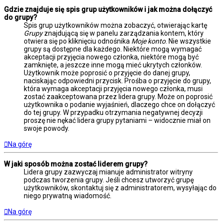
Gdzie znajduje się spis grup użytkowników i jak można dołączyć
do grupy?
Spis grup użytkowników można zobaczyć, otwierając kartę
Grupy
znajdującą się w panelu zarządzania kontem, który
otwiera się po kliknięciu odnośnika
Moje konto
. Nie wszystkie
grupy są dostępne dla każdego. Niektóre mogą wymagać
akceptacji przyjęcia nowego członka, niektóre mogą być
zamknięte, a jeszcze inne mogą mieć ukrytych członków.
Użytkownik może poprosić o przyjęcie do danej grupy,
naciskając odpowiedni przycisk. Prośba o przyjęcie do grupy,
która wymaga akceptacji przyjęcia nowego członka, musi
zostać zaakceptowana przez lidera grupy. Może on poprosić
użytkownika o podanie wyjaśnień, dlaczego chce on dołączyć
do tej grupy. W przypadku otrzymania negatywnej decyzji
proszę nie nękać lidera grupy pytaniami – widocznie miał on
swoje powody.
Na górę
W jaki sposób można zostać liderem grupy?
Lidera grupy zazwyczaj mianuje administrator witryny
podczas tworzenia grupy. Jeśli chcesz utworzyć grupę
użytkowników, skontaktuj się z administratorem, wysyłając do
niego prywatną wiadomość.
Na górę