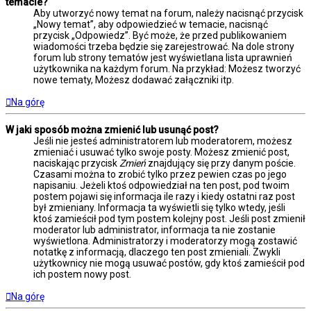
temacie?
Aby utworzyć nowy temat na forum, należy nacisnąć przycisk
„Nowy temat”, aby odpowiedzieć w temacie, nacisnąć
przycisk „Odpowiedz”. Być może, że przed publikowaniem
wiadomości trzeba będzie się zarejestrować. Na dole strony
forum lub strony tematów jest wyświetlana lista uprawnień
użytkownika na każdym forum. Na przykład: Możesz tworzyć
nowe tematy, Możesz dodawać załączniki itp.
Na górę
W jaki sposób można zmienić lub usunąć post?
Jeśli nie jesteś administratorem lub moderatorem, możesz
zmieniać i usuwać tylko swoje posty. Możesz zmienić post,
naciskając przycisk
Zmień
znajdujący się przy danym poście.
Czasami można to zrobić tylko przez pewien czas po jego
napisaniu. Jeżeli ktoś odpowiedział na ten post, pod twoim
postem pojawi się informacja ile razy i kiedy ostatni raz post
był zmieniany. Informacja ta wyświetli się tylko wtedy, jeśli
ktoś zamieścił pod tym postem kolejny post. Jeśli post zmienił
moderator lub administrator, informacja ta nie zostanie
wyświetlona. Administratorzy i moderatorzy mogą zostawić
notatkę z informacją, dlaczego ten post zmieniali. Zwykli
użytkownicy nie mogą usuwać postów, gdy ktoś zamieścił pod
ich postem nowy post.
Na górę