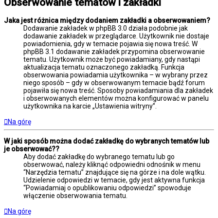
Obserwowanie tematów i zakładki
Jaka jest różnica między dodaniem zakładki a obserwowaniem?
Dodawanie zakładek w phpBB 3.0 działa podobnie jak
dodawanie zakładek w przeglądarce. Użytkownik nie dostaje
powiadomienia, gdy w temacie pojawia się nowa treść. W
phpBB 3.1 dodawanie zakładek przypomina obserwowanie
tematu. Użytkownik może być powiadamiany, gdy nastąpi
aktualizacja tematu oznaczonego zakładką. Funkcja
obserwowania powiadamia użytkownika – w wybrany przez
niego sposób – gdy w obserwowanym temacie bądź forum
pojawiła się nowa treść. Sposoby powiadamiania dla zakładek
i obserwowanych elementów można konfigurować w panelu
użytkownika na karcie „Ustawienia witryny”.
Na górę
W jaki sposób można dodać zakładkę do wybranych tematów lub
je obserwować??
Aby dodać zakładkę do wybranego tematu lub go
obserwować, należy kliknąć odpowiedni odnośnik w menu
“Narzędzia tematu” znajdujące się na górze i na dole wątku.
Udzielenie odpowiedzi w temacie, gdy jest aktywna funkcja
“Powiadamiaj o opublikowaniu odpowiedzi” spowoduje
włączenie obserwowania tematu.
Na górę