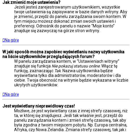
Jak zmienić moje ustawienia?
Jeżeli jesteś zarejestrowanym użytkownikiem, wszystkie
twoje ustawienia są zapisywane w bazie danych witryny. Aby
je zmienić, przejdź do panelu zarządzania swoim kontem. W
tym miejscu możesz dokonać zmian swoich ustawień i
preferencji. Odnośnik do panelu o nazwie “Moje konto”
znajduje się zazwyczaj na górze stron witryny.
Na górę
W jaki sposób można zapobiec wyświetlaniu nazwy użytkownika
na liście użytkowników przeglądających forum?
W panelu zarządzania kontem, w “Ustawieniach witryny”
znajduje się funkcja
Nie pokazuj statusu online
. Włącz tę
funkcję, zaznaczając
Tak
. Nazwa użytkownika będzie
wyświetlana tylko dla administratorów, moderatorów i dla
ciebie. Twoja obecność na witrynie będzie wykazana w liczbie
ukrytych użytkowników.
Na górę
Jest wyświetlany nieprawidłowy czas!
Możliwe, że jest wyświetlany czas z innej strefy czasowej, niż
ta, w której się znajdujesz. Jeśli tak właśnie jest, przejdź do
panelu zarządzania kontem i zmień strefę czasową, tak aby
była zgodna z twoim miejscem pobytu. Np. Europa centralna,
Afryka, czy Nowa Zelandia. Zmiana strefy czasowej, tak jak i