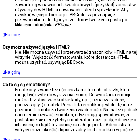
zawarte są w nawiasach kwadratowych [przykład] zamiast w
używanych w HTML-u nawiasach ostrych <przykład>. Aby
uzyskać więcej informacji o BBCode, zapoznaj się z
przewodnikiem dostępnym ze strony tworzenia posta po
kliknięciu odnośnika
BBCode
.
Na górę
Czy można używać języka HTML?
Nie. Nie można używać i przetwarzać znaczników HTML na tej
witrynie. Większość formatowania, które dostarcza HTML,
można uzyskać, używając BBCode.
Na górę
Co to są są emotikony?
Emotikony, zwane też uśmieszkami, to małe obrazki, które
mogą być użyte do wyrażania emocji. Do wyrażania emocji
można też stosować krótkie kody, np. :) oznacza radość,
podczas gdy :( smutek. Pełna lista emotikon jest dostępna z
poziomu formularza tworzenia wiadomości. Nie należy jednak
nadmiernie używać emotikon, gdyż mogą spowodować, że
post stanie się nieczytelny i moderator może podjąć decyzję o
ich usunięciu bądź też usunięciu całego posta. Administrator
witryny może określić dopuszczalny limit emotikon w poście.
Na górę