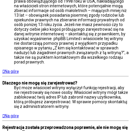
prawa obowiązującego od 1998 roku w USA, nakładającego
na właścicieli stron internetowych, które potencjalnie mogą
zbierać informacje od osób małoletnich – mających mniej niż
13 lat – obowiązek posiadania pisemnej zgody rodziców lub
opiekunów prawnych na zbieranie informacji prywatnych od
osób poniżej 13 roku życia. Jeżeli nie masz pewności czy to
dotyczy ciebie jako kogoś próbującego zarejestrować się na
danej witrynie internetowej – skontaktuj się z prawnikiem, by
uzyskać wyjaśnienie. phpBB Limited i właściciele tej witryny
nie dostarczają pomocy prawnej z wyjątkiem przypadku
opisanego w pytaniu „Z kim się kontaktować w sprawach
nadużyć lub zagadnień prawnych związanych z tą witryną?”, a
także nie są punktem kontaktowym dla wszelkiego rodzaju
porad prawnych.
Na górę
Dlaczego nie mogę się zarejestrować?
Być może właściciel witryny wyłączył funkcję rejestracji, aby
nie rejestrowały się nowe osoby. Właściciel witryny mógł także
zablokować twój adres IP lub zabronił nazwy użytkownika,
którą próbujesz zarejestrować. W sprawie pomocy skontaktuj
się z administratorem witryny.
Na górę
Rejestracja została przeprowadzona poprawnie, ale nie mogę się