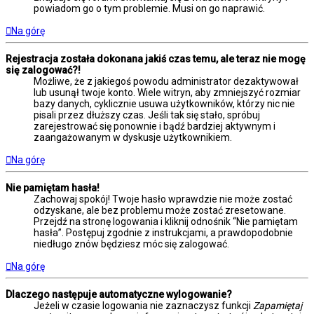
powiadom go o tym problemie. Musi on go naprawić.
Na górę
Rejestracja została dokonana jakiś czas temu, ale teraz nie mogę
się zalogować?!
Możliwe, że z jakiegoś powodu administrator dezaktywował
lub usunął twoje konto. Wiele witryn, aby zmniejszyć rozmiar
bazy danych, cyklicznie usuwa użytkowników, którzy nic nie
pisali przez dłuższy czas. Jeśli tak się stało, spróbuj
zarejestrować się ponownie i bądź bardziej aktywnym i
zaangażowanym w dyskusje użytkownikiem.
Na górę
Nie pamiętam hasła!
Zachowaj spokój! Twoje hasło wprawdzie nie może zostać
odzyskane, ale bez problemu może zostać zresetowane.
Przejdź na stronę logowania i kliknij odnośnik “Nie pamiętam
hasła”. Postępuj zgodnie z instrukcjami, a prawdopodobnie
niedługo znów będziesz móc się zalogować.
Na górę
Dlaczego następuje automatyczne wylogowanie?
Jeżeli w czasie logowania nie zaznaczysz funkcji
Zapamiętaj