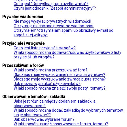
Co to jest “Domyślna grupa użytkownika”?
Czym jest odnośnik “Zespół administracyjny”?
Prywatne wiadomości
Nie mogę wysyłać prywatnych wiadomości!
Otrzymuję niechciane prywatne wiadomości!
Otrzymałem/otrzymałam spam lub obraźliwy e-mail od
kogoś z tej witryny!
Przyjaciele i wrogowie
Co to jest lista przyjaciół i wrogów?
W jaki sposób można dodawać/usuwać użytkowników z listy
przyjaciół lub wrogów?
Przeszukiwanie forów
W jaki sposób można przeszukiwać fora?
Dlaczego moje wyszukiwanie nie zwraca wyników?
Dlaczego moje wyszukiwanie zwraca pustą stronę?!
Jak można wyszukać użytkowników?
W jaki sposób można znaleźć swoje posty i tematy?
Obserwowanie tematów i zakładki
Jaka jest różnica między dodaniem zakładki a
obserwowaniem?
W jaki sposób można dodać zakładkę do wybranych tematów
lub je obserwować??
Jak obserwować wybrane forum?
W jaki sposób usunąć obserwowanie forum, tematu?