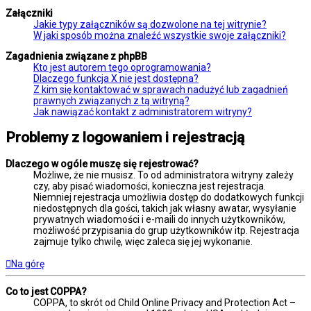
Załączniki
Jakie typy załączników są dozwolone na tej witrynie?
W jaki sposób można znaleźć wszystkie swoje załączniki?
Zagadnienia związane z phpBB
Kto jest autorem tego oprogramowania?
Dlaczego funkcja X nie jest dostępna?
Z kim się kontaktować w sprawach nadużyć lub zagadnień
prawnych związanych z tą witryną?
Jak nawiązać kontakt z administratorem witryny?
Problemy z logowaniem i rejestracją
Dlaczego w ogóle muszę się rejestrować?
Możliwe, że nie musisz. To od administratora witryny zależy
czy, aby pisać wiadomości, konieczna jest rejestracja.
Niemniej rejestracja umożliwia dostęp do dodatkowych funkcji
niedostępnych dla gości, takich jak własny awatar, wysyłanie
prywatnych wiadomości i e-maili do innych użytkowników,
możliwość przypisania do grup użytkowników itp. Rejestracja
zajmuje tylko chwilę, więc zaleca się jej wykonanie.
Na górę
Co to jest COPPA?
COPPA, to skrót od Child Online Privacy and Protection Act –