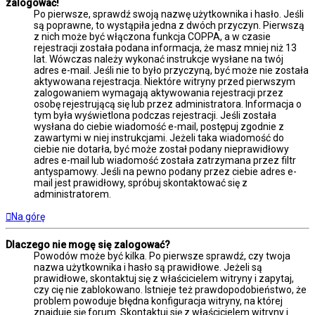
zalogować!
Po pierwsze, sprawdź swoją nazwę użytkownika i hasło. Jeśli
są poprawne, to wystąpiła jedna z dwóch przyczyn. Pierwszą
z nich może być włączona funkcja COPPA, a w czasie
rejestracji została podana informacja, że masz mniej niż 13
lat. Wówczas należy wykonać instrukcje wysłane na twój
adres e-mail. Jeśli nie to było przyczyną, być może nie została
aktywowana rejestracja. Niektóre witryny przed pierwszym
zalogowaniem wymagają aktywowania rejestracji przez
osobę rejestrującą się lub przez administratora. Informacja o
tym była wyświetlona podczas rejestracji. Jeśli została
wysłana do ciebie wiadomość e-mail, postępuj zgodnie z
zawartymi w niej instrukcjami. Jeżeli taka wiadomość do
ciebie nie dotarła, być może został podany nieprawidłowy
adres e-mail lub wiadomość została zatrzymana przez filtr
antyspamowy. Jeśli na pewno podany przez ciebie adres e-
mail jest prawidłowy, spróbuj skontaktować się z
administratorem.
Na górę
Dlaczego nie mogę się zalogować?
Powodów może być kilka. Po pierwsze sprawdź, czy twoja
nazwa użytkownika i hasło są prawidłowe. Jeżeli są
prawidłowe, skontaktuj się z właścicielem witryny i zapytaj,
czy cię nie zablokowano. Istnieje też prawdopodobieństwo, że
problem powoduje błędna konfiguracja witryny, na której
znajduje się forum. Skontaktuj się z właścicielem witryny i