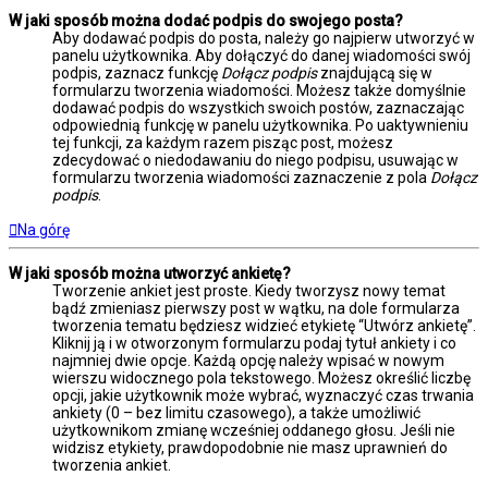
W jaki sposób można dodać podpis do swojego posta?
Aby dodawać podpis do posta, należy go najpierw utworzyć w
panelu użytkownika. Aby dołączyć do danej wiadomości swój
podpis, zaznacz funkcję
Dołącz podpis
znajdującą się w
formularzu tworzenia wiadomości. Możesz także domyślnie
dodawać podpis do wszystkich swoich postów, zaznaczając
odpowiednią funkcję w panelu użytkownika. Po uaktywnieniu
tej funkcji, za każdym razem pisząc post, możesz
zdecydować o niedodawaniu do niego podpisu, usuwając w
formularzu tworzenia wiadomości zaznaczenie z pola
Dołącz
podpis
.
Na górę
W jaki sposób można utworzyć ankietę?
Tworzenie ankiet jest proste. Kiedy tworzysz nowy temat
bądź zmieniasz pierwszy post w wątku, na dole formularza
tworzenia tematu będziesz widzieć etykietę “Utwórz ankietę”.
Kliknij ją i w otworzonym formularzu podaj tytuł ankiety i co
najmniej dwie opcje. Każdą opcję należy wpisać w nowym
wierszu widocznego pola tekstowego. Możesz określić liczbę
opcji, jakie użytkownik może wybrać, wyznaczyć czas trwania
ankiety (0 – bez limitu czasowego), a także umożliwić
użytkownikom zmianę wcześniej oddanego głosu. Jeśli nie
widzisz etykiety, prawdopodobnie nie masz uprawnień do
tworzenia ankiet.