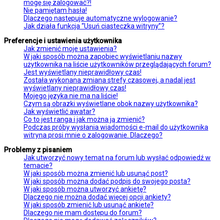
mogę się zalogować?!
Nie pamiętam hasła!
Dlaczego następuje automatyczne wylogowanie?
Jak działa funkcja “Usuń ciasteczka witryny”?
Preferencje i ustawienia użytkownika
Jak zmienić moje ustawienia?
W jaki sposób można zapobiec wyświetlaniu nazwy
użytkownika na liście użytkowników przeglądających forum?
Jest wyświetlany nieprawidłowy czas!
Została wykonana zmiana strefy czasowej, a nadal jest
wyświetlany nieprawidłowy czas!
Mojego języka nie ma na liście!
Czym są obrazki wyświetlane obok nazwy użytkownika?
Jak wyświetlić awatar?
Co to jest ranga i jak można ją zmienić?
Podczas próby wysłania wiadomości e-mail do użytkownika
witryna prosi mnie o zalogowanie. Dlaczego?
Problemy z pisaniem
Jak utworzyć nowy temat na forum lub wysłać odpowiedź w
temacie?
W jaki sposób można zmienić lub usunąć post?
W jaki sposób można dodać podpis do swojego posta?
W jaki sposób można utworzyć ankietę?
Dlaczego nie można dodać więcej opcji ankiety?
W jaki sposób zmienić lub usunąć ankietę?
Dlaczego nie mam dostępu do forum?