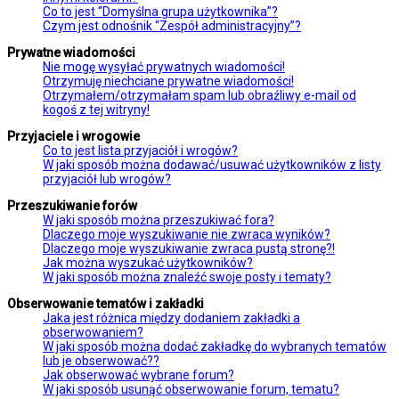
Co to jest “Domyślna grupa użytkownika”?
Czym jest odnośnik “Zespół administracyjny”?
Prywatne wiadomości
Nie mogę wysyłać prywatnych wiadomości!
Otrzymuję niechciane prywatne wiadomości!
Otrzymałem/otrzymałam spam lub obraźliwy e-mail od
kogoś z tej witryny!
Przyjaciele i wrogowie
Co to jest lista przyjaciół i wrogów?
W jaki sposób można dodawać/usuwać użytkowników z listy
przyjaciół lub wrogów?
Przeszukiwanie forów
W jaki sposób można przeszukiwać fora?
Dlaczego moje wyszukiwanie nie zwraca wyników?
Dlaczego moje wyszukiwanie zwraca pustą stronę?!
Jak można wyszukać użytkowników?
W jaki sposób można znaleźć swoje posty i tematy?
Obserwowanie tematów i zakładki
Jaka jest różnica między dodaniem zakładki a
obserwowaniem?
W jaki sposób można dodać zakładkę do wybranych tematów
lub je obserwować??
Jak obserwować wybrane forum?
W jaki sposób usunąć obserwowanie forum, tematu?