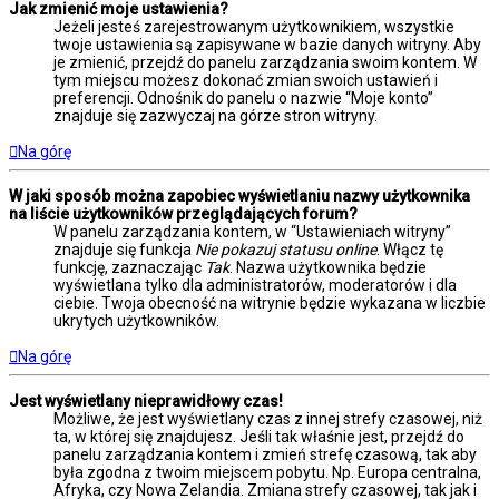
Jak zmienić moje ustawienia?
Jeżeli jesteś zarejestrowanym użytkownikiem, wszystkie
twoje ustawienia są zapisywane w bazie danych witryny. Aby
je zmienić, przejdź do panelu zarządzania swoim kontem. W
tym miejscu możesz dokonać zmian swoich ustawień i
preferencji. Odnośnik do panelu o nazwie “Moje konto”
znajduje się zazwyczaj na górze stron witryny.
Na górę
W jaki sposób można zapobiec wyświetlaniu nazwy użytkownika
na liście użytkowników przeglądających forum?
W panelu zarządzania kontem, w “Ustawieniach witryny”
znajduje się funkcja
Nie pokazuj statusu online
. Włącz tę
funkcję, zaznaczając
Tak
. Nazwa użytkownika będzie
wyświetlana tylko dla administratorów, moderatorów i dla
ciebie. Twoja obecność na witrynie będzie wykazana w liczbie
ukrytych użytkowników.
Na górę
Jest wyświetlany nieprawidłowy czas!
Możliwe, że jest wyświetlany czas z innej strefy czasowej, niż
ta, w której się znajdujesz. Jeśli tak właśnie jest, przejdź do
panelu zarządzania kontem i zmień strefę czasową, tak aby
była zgodna z twoim miejscem pobytu. Np. Europa centralna,
Afryka, czy Nowa Zelandia. Zmiana strefy czasowej, tak jak i