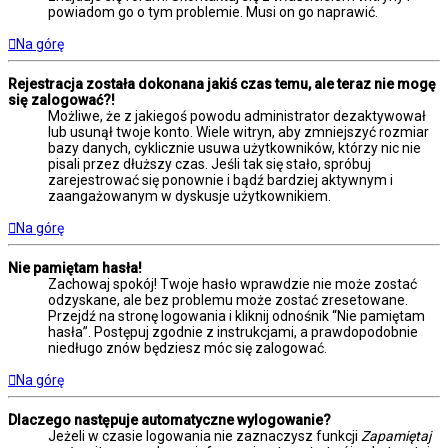
powiadom go o tym problemie. Musi on go naprawić.
Na górę
Rejestracja została dokonana jakiś czas temu, ale teraz nie mogę
się zalogować?!
Możliwe, że z jakiegoś powodu administrator dezaktywował
lub usunął twoje konto. Wiele witryn, aby zmniejszyć rozmiar
bazy danych, cyklicznie usuwa użytkowników, którzy nic nie
pisali przez dłuższy czas. Jeśli tak się stało, spróbuj
zarejestrować się ponownie i bądź bardziej aktywnym i
zaangażowanym w dyskusje użytkownikiem.
Na górę
Nie pamiętam hasła!
Zachowaj spokój! Twoje hasło wprawdzie nie może zostać
odzyskane, ale bez problemu może zostać zresetowane.
Przejdź na stronę logowania i kliknij odnośnik “Nie pamiętam
hasła”. Postępuj zgodnie z instrukcjami, a prawdopodobnie
niedługo znów będziesz móc się zalogować.
Na górę
Dlaczego następuje automatyczne wylogowanie?
Jeżeli w czasie logowania nie zaznaczysz funkcji
Zapamiętaj