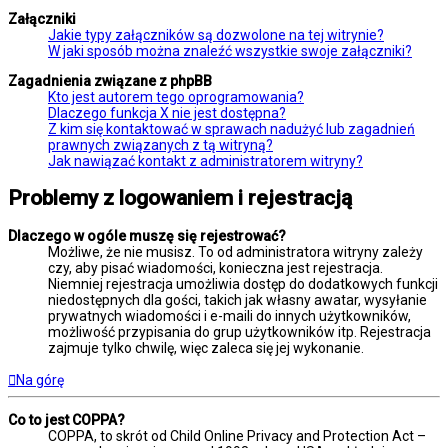
Załączniki
Jakie typy załączników są dozwolone na tej witrynie?
W jaki sposób można znaleźć wszystkie swoje załączniki?
Zagadnienia związane z phpBB
Kto jest autorem tego oprogramowania?
Dlaczego funkcja X nie jest dostępna?
Z kim się kontaktować w sprawach nadużyć lub zagadnień
prawnych związanych z tą witryną?
Jak nawiązać kontakt z administratorem witryny?
Problemy z logowaniem i rejestracją
Dlaczego w ogóle muszę się rejestrować?
Możliwe, że nie musisz. To od administratora witryny zależy
czy, aby pisać wiadomości, konieczna jest rejestracja.
Niemniej rejestracja umożliwia dostęp do dodatkowych funkcji
niedostępnych dla gości, takich jak własny awatar, wysyłanie
prywatnych wiadomości i e-maili do innych użytkowników,
możliwość przypisania do grup użytkowników itp. Rejestracja
zajmuje tylko chwilę, więc zaleca się jej wykonanie.
Na górę
Co to jest COPPA?
COPPA, to skrót od Child Online Privacy and Protection Act –