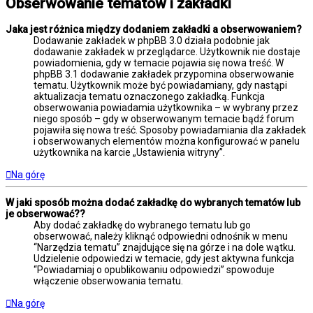
Obserwowanie tematów i zakładki
Jaka jest różnica między dodaniem zakładki a obserwowaniem?
Dodawanie zakładek w phpBB 3.0 działa podobnie jak
dodawanie zakładek w przeglądarce. Użytkownik nie dostaje
powiadomienia, gdy w temacie pojawia się nowa treść. W
phpBB 3.1 dodawanie zakładek przypomina obserwowanie
tematu. Użytkownik może być powiadamiany, gdy nastąpi
aktualizacja tematu oznaczonego zakładką. Funkcja
obserwowania powiadamia użytkownika – w wybrany przez
niego sposób – gdy w obserwowanym temacie bądź forum
pojawiła się nowa treść. Sposoby powiadamiania dla zakładek
i obserwowanych elementów można konfigurować w panelu
użytkownika na karcie „Ustawienia witryny”.
Na górę
W jaki sposób można dodać zakładkę do wybranych tematów lub
je obserwować??
Aby dodać zakładkę do wybranego tematu lub go
obserwować, należy kliknąć odpowiedni odnośnik w menu
“Narzędzia tematu” znajdujące się na górze i na dole wątku.
Udzielenie odpowiedzi w temacie, gdy jest aktywna funkcja
“Powiadamiaj o opublikowaniu odpowiedzi” spowoduje
włączenie obserwowania tematu.
Na górę