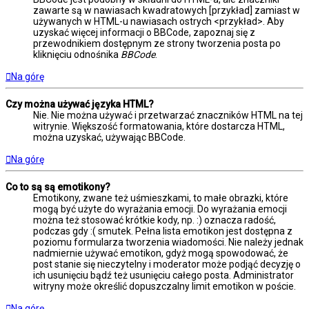
zawarte są w nawiasach kwadratowych [przykład] zamiast w
używanych w HTML-u nawiasach ostrych <przykład>. Aby
uzyskać więcej informacji o BBCode, zapoznaj się z
przewodnikiem dostępnym ze strony tworzenia posta po
kliknięciu odnośnika
BBCode
.
Na górę
Czy można używać języka HTML?
Nie. Nie można używać i przetwarzać znaczników HTML na tej
witrynie. Większość formatowania, które dostarcza HTML,
można uzyskać, używając BBCode.
Na górę
Co to są są emotikony?
Emotikony, zwane też uśmieszkami, to małe obrazki, które
mogą być użyte do wyrażania emocji. Do wyrażania emocji
można też stosować krótkie kody, np. :) oznacza radość,
podczas gdy :( smutek. Pełna lista emotikon jest dostępna z
poziomu formularza tworzenia wiadomości. Nie należy jednak
nadmiernie używać emotikon, gdyż mogą spowodować, że
post stanie się nieczytelny i moderator może podjąć decyzję o
ich usunięciu bądź też usunięciu całego posta. Administrator
witryny może określić dopuszczalny limit emotikon w poście.
Na górę