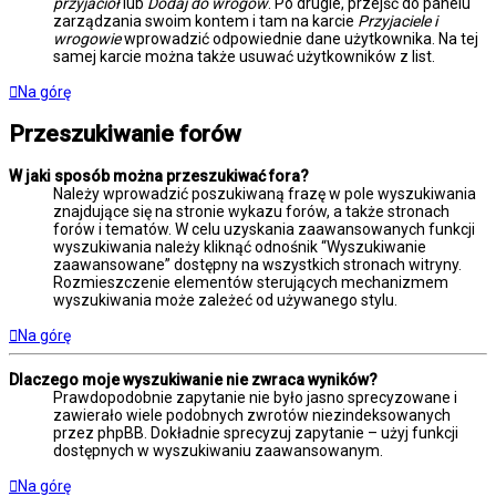
przyjaciół
lub
Dodaj do wrogów
. Po drugie, przejść do panelu
zarządzania swoim kontem i tam na karcie
Przyjaciele i
wrogowie
wprowadzić odpowiednie dane użytkownika. Na tej
samej karcie można także usuwać użytkowników z list.
Na górę
Przeszukiwanie forów
W jaki sposób można przeszukiwać fora?
Należy wprowadzić poszukiwaną frazę w pole wyszukiwania
znajdujące się na stronie wykazu forów, a także stronach
forów i tematów. W celu uzyskania zaawansowanych funkcji
wyszukiwania należy kliknąć odnośnik “Wyszukiwanie
zaawansowane” dostępny na wszystkich stronach witryny.
Rozmieszczenie elementów sterujących mechanizmem
wyszukiwania może zależeć od używanego stylu.
Na górę
Dlaczego moje wyszukiwanie nie zwraca wyników?
Prawdopodobnie zapytanie nie było jasno sprecyzowane i
zawierało wiele podobnych zwrotów niezindeksowanych
przez phpBB. Dokładnie sprecyzuj zapytanie – użyj funkcji
dostępnych w wyszukiwaniu zaawansowanym.
Na górę