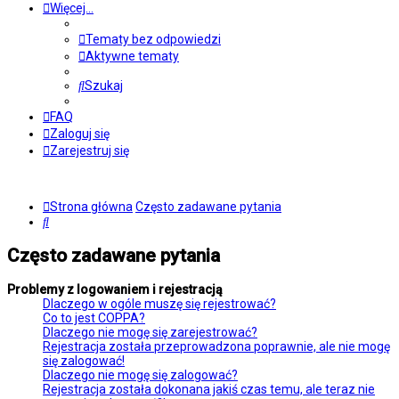
Więcej…
Tematy bez odpowiedzi
Aktywne tematy
Szukaj
FAQ
Zaloguj się
Zarejestruj się
Strona główna
Często zadawane pytania
Szukaj
Często zadawane pytania
Problemy z logowaniem i rejestracją
Dlaczego w ogóle muszę się rejestrować?
Co to jest COPPA?
Dlaczego nie mogę się zarejestrować?
Rejestracja została przeprowadzona poprawnie, ale nie mogę
się zalogować!
Dlaczego nie mogę się zalogować?
Rejestracja została dokonana jakiś czas temu, ale teraz nie