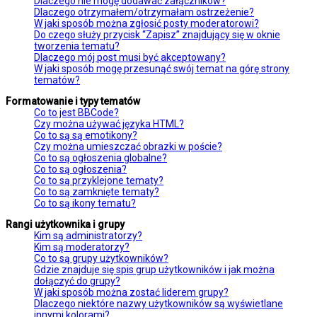
Dlaczego nie mogę dodawać załączników?
Dlaczego otrzymałem/otrzymałam ostrzeżenie?
W jaki sposób można zgłosić posty moderatorowi?
Do czego służy przycisk “Zapisz” znajdujący się w oknie
tworzenia tematu?
Dlaczego mój post musi być akceptowany?
W jaki sposób mogę przesunąć swój temat na górę strony
tematów?
Formatowanie i typy tematów
Co to jest BBCode?
Czy można używać języka HTML?
Co to są są emotikony?
Czy można umieszczać obrazki w poście?
Co to są ogłoszenia globalne?
Co to są ogłoszenia?
Co to są przyklejone tematy?
Co to są zamknięte tematy?
Co to są ikony tematu?
Rangi użytkownika i grupy
Kim są administratorzy?
Kim są moderatorzy?
Co to są grupy użytkowników?
Gdzie znajduje się spis grup użytkowników i jak można
dołączyć do grupy?
W jaki sposób można zostać liderem grupy?
Dlaczego niektóre nazwy użytkowników są wyświetlane
innymi kolorami?