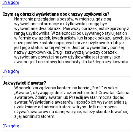
Na górę
Czym są obrazki wyświetlane obok nazwy użytkownika?
Na stronie przeglądania postów, w miejscu, gdzie są
wyświetlane informacje o użytkowniku, mogą być
wyświetlane dwa obrazki. Pierwszy obrazek jest skojarzony z
rangą użytkownika. W zależności od używanego stylu jest on
w formie gwiazdek, kwadracików lub kropek pokazujących, jak
dużo postów zostało napisanych przez użytkownika lub jaki
jest jego status na tej witrynie. Jest on wyświetlany poniżej
nazwy użytkownika. Drugi, zazwyczaj większy obrazek,
wyświetlany powyżej nazwy użytkownika jest znany jako
awatar i jest unikatowy lub osobisty dla każdego użytkownika.
Na górę
Jak wyświetlić awatar?
W panelu zarządzania kontem na karcie „Profil” w sekcji
„Awatar”, używając jednej z czterech metod: Gravatar, Galeria
awatarów, Zdalny awatar lub Prześlij awatar, można dodać
awatar. Wyświetlanie awatarów i sposób ich wyświetlania są
uzależnione od administratora witryny. Jeśli nie można
używać awatarów na danej witrynie, należy skontaktować się
z jej administratorem.
Na górę