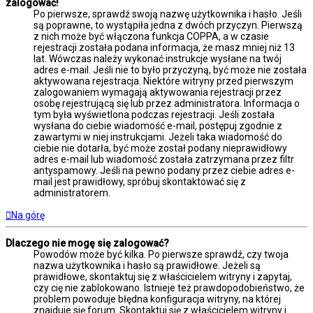
zalogować!
Po pierwsze, sprawdź swoją nazwę użytkownika i hasło. Jeśli
są poprawne, to wystąpiła jedna z dwóch przyczyn. Pierwszą
z nich może być włączona funkcja COPPA, a w czasie
rejestracji została podana informacja, że masz mniej niż 13
lat. Wówczas należy wykonać instrukcje wysłane na twój
adres e-mail. Jeśli nie to było przyczyną, być może nie została
aktywowana rejestracja. Niektóre witryny przed pierwszym
zalogowaniem wymagają aktywowania rejestracji przez
osobę rejestrującą się lub przez administratora. Informacja o
tym była wyświetlona podczas rejestracji. Jeśli została
wysłana do ciebie wiadomość e-mail, postępuj zgodnie z
zawartymi w niej instrukcjami. Jeżeli taka wiadomość do
ciebie nie dotarła, być może został podany nieprawidłowy
adres e-mail lub wiadomość została zatrzymana przez filtr
antyspamowy. Jeśli na pewno podany przez ciebie adres e-
mail jest prawidłowy, spróbuj skontaktować się z
administratorem.
Na górę
Dlaczego nie mogę się zalogować?
Powodów może być kilka. Po pierwsze sprawdź, czy twoja
nazwa użytkownika i hasło są prawidłowe. Jeżeli są
prawidłowe, skontaktuj się z właścicielem witryny i zapytaj,
czy cię nie zablokowano. Istnieje też prawdopodobieństwo, że
problem powoduje błędna konfiguracja witryny, na której
znajduje się forum. Skontaktuj się z właścicielem witryny i