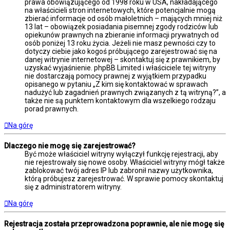
prawa obowiązującego od 1998 roku w USA, nakładającego
na właścicieli stron internetowych, które potencjalnie mogą
zbierać informacje od osób małoletnich – mających mniej niż
13 lat – obowiązek posiadania pisemnej zgody rodziców lub
opiekunów prawnych na zbieranie informacji prywatnych od
osób poniżej 13 roku życia. Jeżeli nie masz pewności czy to
dotyczy ciebie jako kogoś próbującego zarejestrować się na
danej witrynie internetowej – skontaktuj się z prawnikiem, by
uzyskać wyjaśnienie. phpBB Limited i właściciele tej witryny
nie dostarczają pomocy prawnej z wyjątkiem przypadku
opisanego w pytaniu „Z kim się kontaktować w sprawach
nadużyć lub zagadnień prawnych związanych z tą witryną?”, a
także nie są punktem kontaktowym dla wszelkiego rodzaju
porad prawnych.
Na górę
Dlaczego nie mogę się zarejestrować?
Być może właściciel witryny wyłączył funkcję rejestracji, aby
nie rejestrowały się nowe osoby. Właściciel witryny mógł także
zablokować twój adres IP lub zabronił nazwy użytkownika,
którą próbujesz zarejestrować. W sprawie pomocy skontaktuj
się z administratorem witryny.
Na górę
Rejestracja została przeprowadzona poprawnie, ale nie mogę się