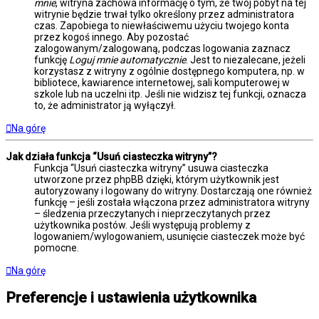
mnie
, witryna zachowa informację o tym, że twój pobyt na tej
witrynie będzie trwał tylko określony przez administratora
czas. Zapobiega to niewłaściwemu użyciu twojego konta
przez kogoś innego. Aby pozostać
zalogowanym/zalogowaną, podczas logowania zaznacz
funkcję
Loguj mnie automatycznie
. Jest to niezalecane, jeżeli
korzystasz z witryny z ogólnie dostępnego komputera, np. w
bibliotece, kawiarence internetowej, sali komputerowej w
szkole lub na uczelni itp. Jeśli nie widzisz tej funkcji, oznacza
to, że administrator ją wyłączył.
Na górę
Jak działa funkcja “Usuń ciasteczka witryny”?
Funkcja “Usuń ciasteczka witryny” usuwa ciasteczka
utworzone przez phpBB dzięki, którym użytkownik jest
autoryzowany i logowany do witryny. Dostarczają one również
funkcję – jeśli została włączona przez administratora witryny
– śledzenia przeczytanych i nieprzeczytanych przez
użytkownika postów. Jeśli występują problemy z
logowaniem/wylogowaniem, usunięcie ciasteczek może być
pomocne.
Na górę
Preferencje i ustawienia użytkownika