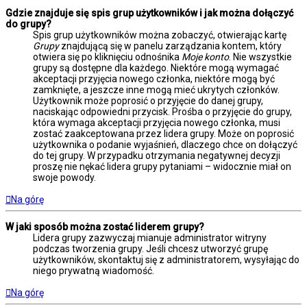
Gdzie znajduje się spis grup użytkowników i jak można dołączyć
do grupy?
Spis grup użytkowników można zobaczyć, otwierając kartę
Grupy
znajdującą się w panelu zarządzania kontem, który
otwiera się po kliknięciu odnośnika
Moje konto
. Nie wszystkie
grupy są dostępne dla każdego. Niektóre mogą wymagać
akceptacji przyjęcia nowego członka, niektóre mogą być
zamknięte, a jeszcze inne mogą mieć ukrytych członków.
Użytkownik może poprosić o przyjęcie do danej grupy,
naciskając odpowiedni przycisk. Prośba o przyjęcie do grupy,
która wymaga akceptacji przyjęcia nowego członka, musi
zostać zaakceptowana przez lidera grupy. Może on poprosić
użytkownika o podanie wyjaśnień, dlaczego chce on dołączyć
do tej grupy. W przypadku otrzymania negatywnej decyzji
proszę nie nękać lidera grupy pytaniami – widocznie miał on
swoje powody.
Na górę
W jaki sposób można zostać liderem grupy?
Lidera grupy zazwyczaj mianuje administrator witryny
podczas tworzenia grupy. Jeśli chcesz utworzyć grupę
użytkowników, skontaktuj się z administratorem, wysyłając do
niego prywatną wiadomość.
Na górę