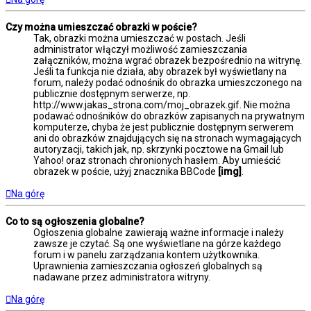
Czy można umieszczać obrazki w poście?
Tak, obrazki można umieszczać w postach. Jeśli
administrator włączył możliwość zamieszczania
załączników, można wgrać obrazek bezpośrednio na witrynę.
Jeśli ta funkcja nie działa, aby obrazek był wyświetlany na
forum, należy podać odnośnik do obrazka umieszczonego na
publicznie dostępnym serwerze, np.
http://www.jakas_strona.com/moj_obrazek.gif. Nie można
podawać odnośników do obrazków zapisanych na prywatnym
komputerze, chyba że jest publicznie dostępnym serwerem
ani do obrazków znajdujących się na stronach wymagających
autoryzacji, takich jak, np. skrzynki pocztowe na Gmail lub
Yahoo! oraz stronach chronionych hasłem. Aby umieścić
obrazek w poście, użyj znacznika BBCode
[img]
.
Na górę
Co to są ogłoszenia globalne?
Ogłoszenia globalne zawierają ważne informacje i należy
zawsze je czytać. Są one wyświetlane na górze każdego
forum i w panelu zarządzania kontem użytkownika.
Uprawnienia zamieszczania ogłoszeń globalnych są
nadawane przez administratora witryny.
Na górę