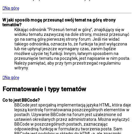
Na górę
W jaki sposób mogę przesunąć swój temat na górę strony
tematów?
Klikając odnośnik “Przesuń temat w górę”, znajdujący się w
widoku tematu zazwyczaj na dole strony, możesz przesunąć
go na samą górę pierwszej strony forum. Jeśli nie widać
takiego odnośnika, oznacza to, że funkcja ta jest wyłączona
lub nie upłynął jeszcze wymagany czas, zanim będzie
możliwe użycie tej funkcji. Innym, łatwym sposobem na
przesunięcie tematu na początek, jest napisanie w nim posta.
Należy pamiętać, aby przy tym przestrzegać regulaminu
witryny.
Na górę
Formatowanie i typy tematów
Co to jest BBCode?
BBCode jest specjalną implementacją języka HTML, która daje
lepszą kontrolę formatowania poszczególnych elementów w
postach. Używanie BBCode na forum jest uzależnione od
ustawień określanych przez administratora. Można wyłączyć
BBCode w poszczególnych postach, zaznaczając
odpowiednią funkcję w formularzu tworzenia posta. Sam
BBCode jest podobny w składni do HTML-a, ale znaczniki