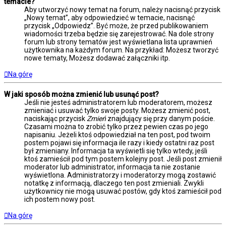
temacie?
Aby utworzyć nowy temat na forum, należy nacisnąć przycisk
„Nowy temat”, aby odpowiedzieć w temacie, nacisnąć
przycisk „Odpowiedz”. Być może, że przed publikowaniem
wiadomości trzeba będzie się zarejestrować. Na dole strony
forum lub strony tematów jest wyświetlana lista uprawnień
użytkownika na każdym forum. Na przykład: Możesz tworzyć
nowe tematy, Możesz dodawać załączniki itp.
Na górę
W jaki sposób można zmienić lub usunąć post?
Jeśli nie jesteś administratorem lub moderatorem, możesz
zmieniać i usuwać tylko swoje posty. Możesz zmienić post,
naciskając przycisk
Zmień
znajdujący się przy danym poście.
Czasami można to zrobić tylko przez pewien czas po jego
napisaniu. Jeżeli ktoś odpowiedział na ten post, pod twoim
postem pojawi się informacja ile razy i kiedy ostatni raz post
był zmieniany. Informacja ta wyświetli się tylko wtedy, jeśli
ktoś zamieścił pod tym postem kolejny post. Jeśli post zmienił
moderator lub administrator, informacja ta nie zostanie
wyświetlona. Administratorzy i moderatorzy mogą zostawić
notatkę z informacją, dlaczego ten post zmieniali. Zwykli
użytkownicy nie mogą usuwać postów, gdy ktoś zamieścił pod
ich postem nowy post.
Na górę