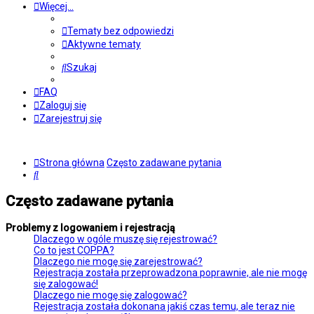
Więcej…
Tematy bez odpowiedzi
Aktywne tematy
Szukaj
FAQ
Zaloguj się
Zarejestruj się
Strona główna
Często zadawane pytania
Szukaj
Często zadawane pytania
Problemy z logowaniem i rejestracją
Dlaczego w ogóle muszę się rejestrować?
Co to jest COPPA?
Dlaczego nie mogę się zarejestrować?
Rejestracja została przeprowadzona poprawnie, ale nie mogę
się zalogować!
Dlaczego nie mogę się zalogować?
Rejestracja została dokonana jakiś czas temu, ale teraz nie