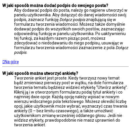
W jaki sposób można dodać podpis do swojego posta?
Aby dodawać podpis do posta, należy go najpierw utworzyć w
panelu użytkownika. Aby dołączyć do danej wiadomości swój
podpis, zaznacz funkcję
Dołącz podpis
znajdującą się w
formularzu tworzenia wiadomości. Możesz także domyślnie
dodawać podpis do wszystkich swoich postów, zaznaczając
odpowiednią funkcję w panelu użytkownika. Po uaktywnieniu
tej funkcji, za każdym razem pisząc post, możesz
zdecydować o niedodawaniu do niego podpisu, usuwając w
formularzu tworzenia wiadomości zaznaczenie z pola
Dołącz
podpis
.
Na górę
W jaki sposób można utworzyć ankietę?
Tworzenie ankiet jest proste. Kiedy tworzysz nowy temat
bądź zmieniasz pierwszy post w wątku, na dole formularza
tworzenia tematu będziesz widzieć etykietę “Utwórz ankietę”.
Kliknij ją i w otworzonym formularzu podaj tytuł ankiety i co
najmniej dwie opcje. Każdą opcję należy wpisać w nowym
wierszu widocznego pola tekstowego. Możesz określić liczbę
opcji, jakie użytkownik może wybrać, wyznaczyć czas trwania
ankiety (0 – bez limitu czasowego), a także umożliwić
użytkownikom zmianę wcześniej oddanego głosu. Jeśli nie
widzisz etykiety, prawdopodobnie nie masz uprawnień do
tworzenia ankiet.