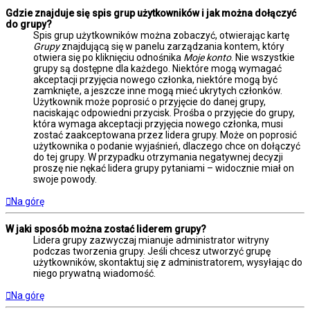
Gdzie znajduje się spis grup użytkowników i jak można dołączyć
do grupy?
Spis grup użytkowników można zobaczyć, otwierając kartę
Grupy
znajdującą się w panelu zarządzania kontem, który
otwiera się po kliknięciu odnośnika
Moje konto
. Nie wszystkie
grupy są dostępne dla każdego. Niektóre mogą wymagać
akceptacji przyjęcia nowego członka, niektóre mogą być
zamknięte, a jeszcze inne mogą mieć ukrytych członków.
Użytkownik może poprosić o przyjęcie do danej grupy,
naciskając odpowiedni przycisk. Prośba o przyjęcie do grupy,
która wymaga akceptacji przyjęcia nowego członka, musi
zostać zaakceptowana przez lidera grupy. Może on poprosić
użytkownika o podanie wyjaśnień, dlaczego chce on dołączyć
do tej grupy. W przypadku otrzymania negatywnej decyzji
proszę nie nękać lidera grupy pytaniami – widocznie miał on
swoje powody.
Na górę
W jaki sposób można zostać liderem grupy?
Lidera grupy zazwyczaj mianuje administrator witryny
podczas tworzenia grupy. Jeśli chcesz utworzyć grupę
użytkowników, skontaktuj się z administratorem, wysyłając do
niego prywatną wiadomość.
Na górę