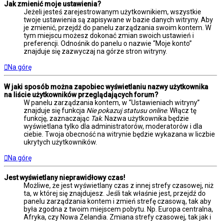
Jak zmienić moje ustawienia?
Jeżeli jesteś zarejestrowanym użytkownikiem, wszystkie
twoje ustawienia są zapisywane w bazie danych witryny. Aby
je zmienić, przejdź do panelu zarządzania swoim kontem. W
tym miejscu możesz dokonać zmian swoich ustawień i
preferencji. Odnośnik do panelu o nazwie “Moje konto”
znajduje się zazwyczaj na górze stron witryny.
Na górę
W jaki sposób można zapobiec wyświetlaniu nazwy użytkownika
na liście użytkowników przeglądających forum?
W panelu zarządzania kontem, w “Ustawieniach witryny”
znajduje się funkcja
Nie pokazuj statusu online
. Włącz tę
funkcję, zaznaczając
Tak
. Nazwa użytkownika będzie
wyświetlana tylko dla administratorów, moderatorów i dla
ciebie. Twoja obecność na witrynie będzie wykazana w liczbie
ukrytych użytkowników.
Na górę
Jest wyświetlany nieprawidłowy czas!
Możliwe, że jest wyświetlany czas z innej strefy czasowej, niż
ta, w której się znajdujesz. Jeśli tak właśnie jest, przejdź do
panelu zarządzania kontem i zmień strefę czasową, tak aby
była zgodna z twoim miejscem pobytu. Np. Europa centralna,
Afryka, czy Nowa Zelandia. Zmiana strefy czasowej, tak jak i