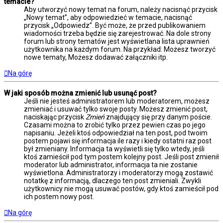
temacie?
Aby utworzyć nowy temat na forum, należy nacisnąć przycisk
„Nowy temat”, aby odpowiedzieć w temacie, nacisnąć
przycisk „Odpowiedz”. Być może, że przed publikowaniem
wiadomości trzeba będzie się zarejestrować. Na dole strony
forum lub strony tematów jest wyświetlana lista uprawnień
użytkownika na każdym forum. Na przykład: Możesz tworzyć
nowe tematy, Możesz dodawać załączniki itp.
Na górę
W jaki sposób można zmienić lub usunąć post?
Jeśli nie jesteś administratorem lub moderatorem, możesz
zmieniać i usuwać tylko swoje posty. Możesz zmienić post,
naciskając przycisk
Zmień
znajdujący się przy danym poście.
Czasami można to zrobić tylko przez pewien czas po jego
napisaniu. Jeżeli ktoś odpowiedział na ten post, pod twoim
postem pojawi się informacja ile razy i kiedy ostatni raz post
był zmieniany. Informacja ta wyświetli się tylko wtedy, jeśli
ktoś zamieścił pod tym postem kolejny post. Jeśli post zmienił
moderator lub administrator, informacja ta nie zostanie
wyświetlona. Administratorzy i moderatorzy mogą zostawić
notatkę z informacją, dlaczego ten post zmieniali. Zwykli
użytkownicy nie mogą usuwać postów, gdy ktoś zamieścił pod
ich postem nowy post.
Na górę