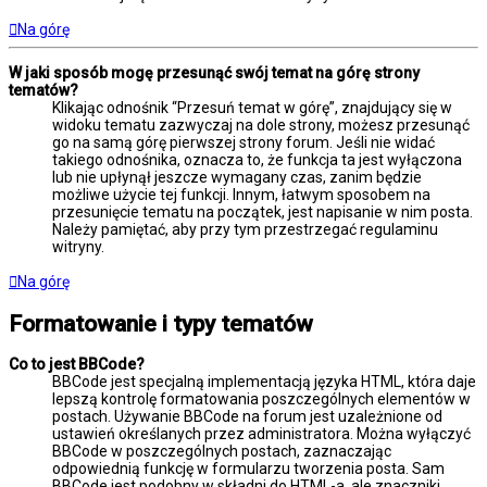
Na górę
W jaki sposób mogę przesunąć swój temat na górę strony
tematów?
Klikając odnośnik “Przesuń temat w górę”, znajdujący się w
widoku tematu zazwyczaj na dole strony, możesz przesunąć
go na samą górę pierwszej strony forum. Jeśli nie widać
takiego odnośnika, oznacza to, że funkcja ta jest wyłączona
lub nie upłynął jeszcze wymagany czas, zanim będzie
możliwe użycie tej funkcji. Innym, łatwym sposobem na
przesunięcie tematu na początek, jest napisanie w nim posta.
Należy pamiętać, aby przy tym przestrzegać regulaminu
witryny.
Na górę
Formatowanie i typy tematów
Co to jest BBCode?
BBCode jest specjalną implementacją języka HTML, która daje
lepszą kontrolę formatowania poszczególnych elementów w
postach. Używanie BBCode na forum jest uzależnione od
ustawień określanych przez administratora. Można wyłączyć
BBCode w poszczególnych postach, zaznaczając
odpowiednią funkcję w formularzu tworzenia posta. Sam
BBCode jest podobny w składni do HTML-a, ale znaczniki