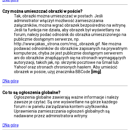
Czy można umieszczać obrazki w poście?
Tak, obrazki można umieszczać w postach. Jeśli
administrator włączył możliwość zamieszczania
załączników, można wgrać obrazek bezpośrednio na witrynę.
Jeśli ta funkcja nie działa, aby obrazek był wyświetlany na
forum, należy podać odnośnik do obrazka umieszczonego na
publicznie dostępnym serwerze, np.
http://www.jakas_strona.com/moj_obrazek.gif. Nie można
podawać odnośników do obrazków zapisanych na prywatnym
komputerze, chyba że jest publicznie dostępnym serwerem
ani do obrazków znajdujących się na stronach wymagających
autoryzacji, takich jak, np. skrzynki pocztowe na Gmail lub
Yahoo! oraz stronach chronionych hasłem. Aby umieścić
obrazek w poście, użyj znacznika BBCode
[img]
.
Na górę
Co to są ogłoszenia globalne?
Ogłoszenia globalne zawierają ważne informacje i należy
zawsze je czytać. Są one wyświetlane na górze każdego
forum i w panelu zarządzania kontem użytkownika.
Uprawnienia zamieszczania ogłoszeń globalnych są
nadawane przez administratora witryny.
Na górę