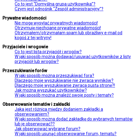
Co to jest “Domyślna grupa użytkownika”?
Czym jest odnośnik “Zespół administracyjny”?
Prywatne wiadomości
Nie mogę wysyłać prywatnych wiadomości!
Otrzymuję niechciane prywatne wiadomości!
Otrzymałem/otrzymałam spam lub obraźliwy e-mail od
kogoś z tej witryny!
Przyjaciele i wrogowie
Co to jest lista przyjaciół i wrogów?
W jaki sposób można dodawać/usuwać użytkowników z listy
przyjaciół lub wrogów?
Przeszukiwanie forów
W jaki sposób można przeszukiwać fora?
Dlaczego moje wyszukiwanie nie zwraca wyników?
Dlaczego moje wyszukiwanie zwraca pustą stronę?!
Jak można wyszukać użytkowników?
W jaki sposób można znaleźć swoje posty i tematy?
Obserwowanie tematów i zakładki
Jaka jest różnica między dodaniem zakładki a
obserwowaniem?
W jaki sposób można dodać zakładkę do wybranych tematów
lub je obserwować??
Jak obserwować wybrane forum?
W jaki sposób usunąć obserwowanie forum, tematu?