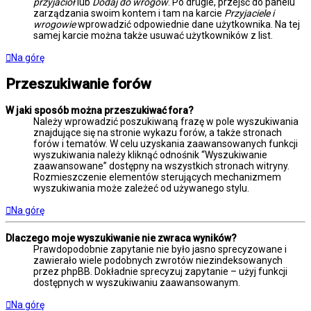
przyjaciół
lub
Dodaj do wrogów
. Po drugie, przejść do panelu
zarządzania swoim kontem i tam na karcie
Przyjaciele i
wrogowie
wprowadzić odpowiednie dane użytkownika. Na tej
samej karcie można także usuwać użytkowników z list.
Na górę
Przeszukiwanie forów
W jaki sposób można przeszukiwać fora?
Należy wprowadzić poszukiwaną frazę w pole wyszukiwania
znajdujące się na stronie wykazu forów, a także stronach
forów i tematów. W celu uzyskania zaawansowanych funkcji
wyszukiwania należy kliknąć odnośnik “Wyszukiwanie
zaawansowane” dostępny na wszystkich stronach witryny.
Rozmieszczenie elementów sterujących mechanizmem
wyszukiwania może zależeć od używanego stylu.
Na górę
Dlaczego moje wyszukiwanie nie zwraca wyników?
Prawdopodobnie zapytanie nie było jasno sprecyzowane i
zawierało wiele podobnych zwrotów niezindeksowanych
przez phpBB. Dokładnie sprecyzuj zapytanie – użyj funkcji
dostępnych w wyszukiwaniu zaawansowanym.
Na górę