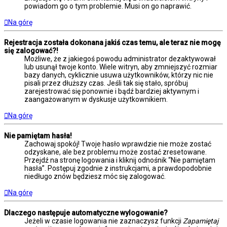
powiadom go o tym problemie. Musi on go naprawić.
Na górę
Rejestracja została dokonana jakiś czas temu, ale teraz nie mogę
się zalogować?!
Możliwe, że z jakiegoś powodu administrator dezaktywował
lub usunął twoje konto. Wiele witryn, aby zmniejszyć rozmiar
bazy danych, cyklicznie usuwa użytkowników, którzy nic nie
pisali przez dłuższy czas. Jeśli tak się stało, spróbuj
zarejestrować się ponownie i bądź bardziej aktywnym i
zaangażowanym w dyskusje użytkownikiem.
Na górę
Nie pamiętam hasła!
Zachowaj spokój! Twoje hasło wprawdzie nie może zostać
odzyskane, ale bez problemu może zostać zresetowane.
Przejdź na stronę logowania i kliknij odnośnik “Nie pamiętam
hasła”. Postępuj zgodnie z instrukcjami, a prawdopodobnie
niedługo znów będziesz móc się zalogować.
Na górę
Dlaczego następuje automatyczne wylogowanie?
Jeżeli w czasie logowania nie zaznaczysz funkcji
Zapamiętaj