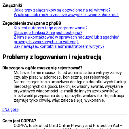
Załączniki
Jakie typy załączników są dozwolone na tej witrynie?
W jaki sposób można znaleźć wszystkie swoje załączniki?
Zagadnienia związane z phpBB
Kto jest autorem tego oprogramowania?
Dlaczego funkcja X nie jest dostępna?
Z kim się kontaktować w sprawach nadużyć lub zagadnień
prawnych związanych z tą witryną?
Jak nawiązać kontakt z administratorem witryny?
Problemy z logowaniem i rejestracją
Dlaczego w ogóle muszę się rejestrować?
Możliwe, że nie musisz. To od administratora witryny zależy
czy, aby pisać wiadomości, konieczna jest rejestracja.
Niemniej rejestracja umożliwia dostęp do dodatkowych funkcji
niedostępnych dla gości, takich jak własny awatar, wysyłanie
prywatnych wiadomości i e-maili do innych użytkowników,
możliwość przypisania do grup użytkowników itp. Rejestracja
zajmuje tylko chwilę, więc zaleca się jej wykonanie.
Na górę
Co to jest COPPA?
COPPA, to skrót od Child Online Privacy and Protection Act –