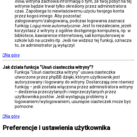
mnie
, witryna zachowa informację o tym, że twój pobyt na tej
witrynie będzie trwał tylko określony przez administratora
czas. Zapobiega to niewłaściwemu użyciu twojego konta
przez kogoś innego. Aby pozostać
zalogowanym/zalogowaną, podczas logowania zaznacz
funkcję
Loguj mnie automatycznie
. Jest to niezalecane, jeżeli
korzystasz z witryny z ogólnie dostępnego komputera, np. w
bibliotece, kawiarence internetowej, sali komputerowej w
szkole lub na uczelni itp. Jeśli nie widzisz tej funkcji, oznacza
to, że administrator ją wyłączył.
Na górę
Jak działa funkcja “Usuń ciasteczka witryny”?
Funkcja “Usuń ciasteczka witryny” usuwa ciasteczka
utworzone przez phpBB dzięki, którym użytkownik jest
autoryzowany i logowany do witryny. Dostarczają one również
funkcję – jeśli została włączona przez administratora witryny
– śledzenia przeczytanych i nieprzeczytanych przez
użytkownika postów. Jeśli występują problemy z
logowaniem/wylogowaniem, usunięcie ciasteczek może być
pomocne.
Na górę
Preferencje i ustawienia użytkownika