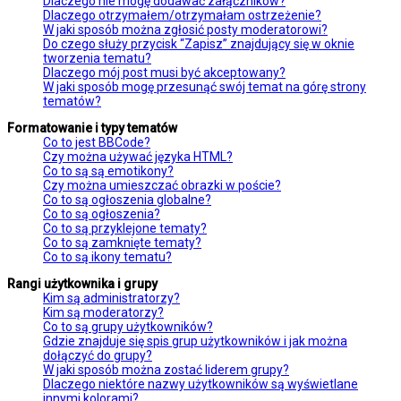
Dlaczego nie mogę dodawać załączników?
Dlaczego otrzymałem/otrzymałam ostrzeżenie?
W jaki sposób można zgłosić posty moderatorowi?
Do czego służy przycisk “Zapisz” znajdujący się w oknie
tworzenia tematu?
Dlaczego mój post musi być akceptowany?
W jaki sposób mogę przesunąć swój temat na górę strony
tematów?
Formatowanie i typy tematów
Co to jest BBCode?
Czy można używać języka HTML?
Co to są są emotikony?
Czy można umieszczać obrazki w poście?
Co to są ogłoszenia globalne?
Co to są ogłoszenia?
Co to są przyklejone tematy?
Co to są zamknięte tematy?
Co to są ikony tematu?
Rangi użytkownika i grupy
Kim są administratorzy?
Kim są moderatorzy?
Co to są grupy użytkowników?
Gdzie znajduje się spis grup użytkowników i jak można
dołączyć do grupy?
W jaki sposób można zostać liderem grupy?
Dlaczego niektóre nazwy użytkowników są wyświetlane
innymi kolorami?