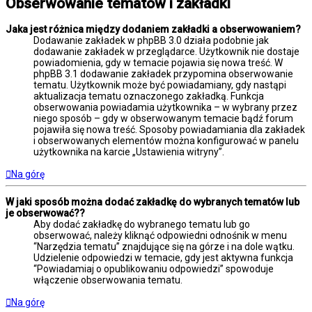
Obserwowanie tematów i zakładki
Jaka jest różnica między dodaniem zakładki a obserwowaniem?
Dodawanie zakładek w phpBB 3.0 działa podobnie jak
dodawanie zakładek w przeglądarce. Użytkownik nie dostaje
powiadomienia, gdy w temacie pojawia się nowa treść. W
phpBB 3.1 dodawanie zakładek przypomina obserwowanie
tematu. Użytkownik może być powiadamiany, gdy nastąpi
aktualizacja tematu oznaczonego zakładką. Funkcja
obserwowania powiadamia użytkownika – w wybrany przez
niego sposób – gdy w obserwowanym temacie bądź forum
pojawiła się nowa treść. Sposoby powiadamiania dla zakładek
i obserwowanych elementów można konfigurować w panelu
użytkownika na karcie „Ustawienia witryny”.
Na górę
W jaki sposób można dodać zakładkę do wybranych tematów lub
je obserwować??
Aby dodać zakładkę do wybranego tematu lub go
obserwować, należy kliknąć odpowiedni odnośnik w menu
“Narzędzia tematu” znajdujące się na górze i na dole wątku.
Udzielenie odpowiedzi w temacie, gdy jest aktywna funkcja
“Powiadamiaj o opublikowaniu odpowiedzi” spowoduje
włączenie obserwowania tematu.
Na górę