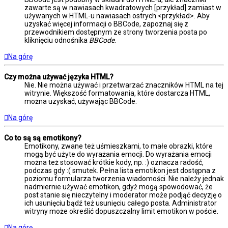
zawarte są w nawiasach kwadratowych [przykład] zamiast w
używanych w HTML-u nawiasach ostrych <przykład>. Aby
uzyskać więcej informacji o BBCode, zapoznaj się z
przewodnikiem dostępnym ze strony tworzenia posta po
kliknięciu odnośnika
BBCode
.
Na górę
Czy można używać języka HTML?
Nie. Nie można używać i przetwarzać znaczników HTML na tej
witrynie. Większość formatowania, które dostarcza HTML,
można uzyskać, używając BBCode.
Na górę
Co to są są emotikony?
Emotikony, zwane też uśmieszkami, to małe obrazki, które
mogą być użyte do wyrażania emocji. Do wyrażania emocji
można też stosować krótkie kody, np. :) oznacza radość,
podczas gdy :( smutek. Pełna lista emotikon jest dostępna z
poziomu formularza tworzenia wiadomości. Nie należy jednak
nadmiernie używać emotikon, gdyż mogą spowodować, że
post stanie się nieczytelny i moderator może podjąć decyzję o
ich usunięciu bądź też usunięciu całego posta. Administrator
witryny może określić dopuszczalny limit emotikon w poście.
Na górę