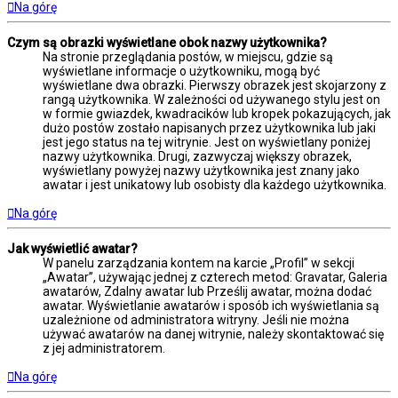
Na górę
Czym są obrazki wyświetlane obok nazwy użytkownika?
Na stronie przeglądania postów, w miejscu, gdzie są
wyświetlane informacje o użytkowniku, mogą być
wyświetlane dwa obrazki. Pierwszy obrazek jest skojarzony z
rangą użytkownika. W zależności od używanego stylu jest on
w formie gwiazdek, kwadracików lub kropek pokazujących, jak
dużo postów zostało napisanych przez użytkownika lub jaki
jest jego status na tej witrynie. Jest on wyświetlany poniżej
nazwy użytkownika. Drugi, zazwyczaj większy obrazek,
wyświetlany powyżej nazwy użytkownika jest znany jako
awatar i jest unikatowy lub osobisty dla każdego użytkownika.
Na górę
Jak wyświetlić awatar?
W panelu zarządzania kontem na karcie „Profil” w sekcji
„Awatar”, używając jednej z czterech metod: Gravatar, Galeria
awatarów, Zdalny awatar lub Prześlij awatar, można dodać
awatar. Wyświetlanie awatarów i sposób ich wyświetlania są
uzależnione od administratora witryny. Jeśli nie można
używać awatarów na danej witrynie, należy skontaktować się
z jej administratorem.
Na górę