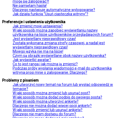
mogę się zalogować?!
Nie pamiętam hasła!
Dlaczego następuje automatyczne wylogowanie?
Jak działa funkcja “Usuń ciasteczka witryny”?
Preferencje i ustawienia użytkownika
Jak zmienić moje ustawienia?
W jaki sposób można zapobiec wyświetlaniu nazwy
użytkownika na liście użytkowników przeglądających forum?
Jest wyświetlany nieprawidłowy czas!
Została wykonana zmiana strefy czasowej, a nadal jest
wyświetlany nieprawidłowy czas!
Mojego języka nie ma na liście!
Czym są obrazki wyświetlane obok nazwy użytkownika?
Jak wyświetlić awatar?
Co to jest ranga i jak można ją zmienić?
Podczas próby wysłania wiadomości e-mail do użytkownika
witryna prosi mnie o zalogowanie. Dlaczego?
Problemy z pisaniem
Jak utworzyć nowy temat na forum lub wysłać odpowiedź w
temacie?
W jaki sposób można zmienić lub usunąć post?
W jaki sposób można dodać podpis do swojego posta?
W jaki sposób można utworzyć ankietę?
Dlaczego nie można dodać więcej opcji ankiety?
W jaki sposób zmienić lub usunąć ankietę?
Dlaczego nie mam dostępu do forum?