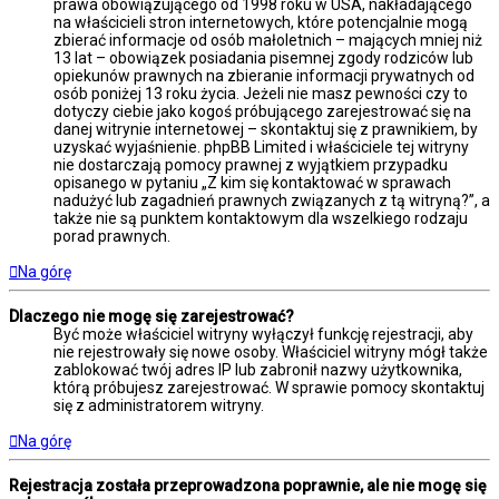
prawa obowiązującego od 1998 roku w USA, nakładającego
na właścicieli stron internetowych, które potencjalnie mogą
zbierać informacje od osób małoletnich – mających mniej niż
13 lat – obowiązek posiadania pisemnej zgody rodziców lub
opiekunów prawnych na zbieranie informacji prywatnych od
osób poniżej 13 roku życia. Jeżeli nie masz pewności czy to
dotyczy ciebie jako kogoś próbującego zarejestrować się na
danej witrynie internetowej – skontaktuj się z prawnikiem, by
uzyskać wyjaśnienie. phpBB Limited i właściciele tej witryny
nie dostarczają pomocy prawnej z wyjątkiem przypadku
opisanego w pytaniu „Z kim się kontaktować w sprawach
nadużyć lub zagadnień prawnych związanych z tą witryną?”, a
także nie są punktem kontaktowym dla wszelkiego rodzaju
porad prawnych.
Na górę
Dlaczego nie mogę się zarejestrować?
Być może właściciel witryny wyłączył funkcję rejestracji, aby
nie rejestrowały się nowe osoby. Właściciel witryny mógł także
zablokować twój adres IP lub zabronił nazwy użytkownika,
którą próbujesz zarejestrować. W sprawie pomocy skontaktuj
się z administratorem witryny.
Na górę
Rejestracja została przeprowadzona poprawnie, ale nie mogę się