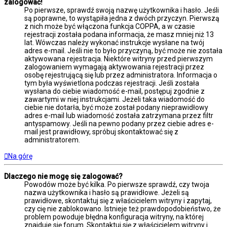
zalogować!
Po pierwsze, sprawdź swoją nazwę użytkownika i hasło. Jeśli
są poprawne, to wystąpiła jedna z dwóch przyczyn. Pierwszą
z nich może być włączona funkcja COPPA, a w czasie
rejestracji została podana informacja, że masz mniej niż 13
lat. Wówczas należy wykonać instrukcje wysłane na twój
adres e-mail. Jeśli nie to było przyczyną, być może nie została
aktywowana rejestracja. Niektóre witryny przed pierwszym
zalogowaniem wymagają aktywowania rejestracji przez
osobę rejestrującą się lub przez administratora. Informacja o
tym była wyświetlona podczas rejestracji. Jeśli została
wysłana do ciebie wiadomość e-mail, postępuj zgodnie z
zawartymi w niej instrukcjami. Jeżeli taka wiadomość do
ciebie nie dotarła, być może został podany nieprawidłowy
adres e-mail lub wiadomość została zatrzymana przez filtr
antyspamowy. Jeśli na pewno podany przez ciebie adres e-
mail jest prawidłowy, spróbuj skontaktować się z
administratorem.
Na górę
Dlaczego nie mogę się zalogować?
Powodów może być kilka. Po pierwsze sprawdź, czy twoja
nazwa użytkownika i hasło są prawidłowe. Jeżeli są
prawidłowe, skontaktuj się z właścicielem witryny i zapytaj,
czy cię nie zablokowano. Istnieje też prawdopodobieństwo, że
problem powoduje błędna konfiguracja witryny, na której
znajduje się forum. Skontaktuj się z właścicielem witryny i