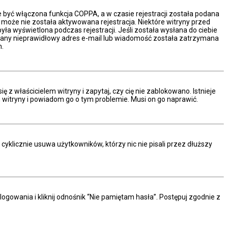
e być włączona funkcja COPPA, a w czasie rejestracji została podana
ć może nie została aktywowana rejestracja. Niektóre witryny przed
a wyświetlona podczas rejestracji. Jeśli została wysłana do ciebie
podany nieprawidłowy adres e-mail lub wiadomość została zatrzymana
m.
z właścicielem witryny i zapytaj, czy cię nie zablokowano. Istnieje
m witryny i powiadom go o tym problemie. Musi on go naprawić.
yklicznie usuwa użytkowników, którzy nic nie pisali przez dłuższy
owania i kliknij odnośnik “Nie pamiętam hasła”. Postępuj zgodnie z