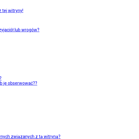
tej witryny!
yjaciół lub wrogów?
?
ub je obserwować??
nych związanych z tą witryną?