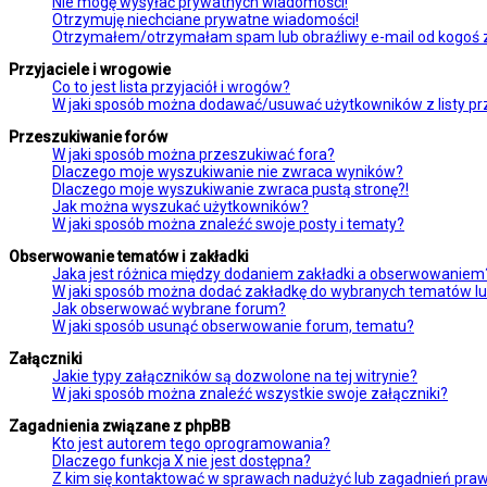
Nie mogę wysyłać prywatnych wiadomości!
Otrzymuję niechciane prywatne wiadomości!
Otrzymałem/otrzymałam spam lub obraźliwy e-mail od kogoś z 
Przyjaciele i wrogowie
Co to jest lista przyjaciół i wrogów?
W jaki sposób można dodawać/usuwać użytkowników z listy prz
Przeszukiwanie forów
W jaki sposób można przeszukiwać fora?
Dlaczego moje wyszukiwanie nie zwraca wyników?
Dlaczego moje wyszukiwanie zwraca pustą stronę?!
Jak można wyszukać użytkowników?
W jaki sposób można znaleźć swoje posty i tematy?
Obserwowanie tematów i zakładki
Jaka jest różnica między dodaniem zakładki a obserwowaniem
W jaki sposób można dodać zakładkę do wybranych tematów l
Jak obserwować wybrane forum?
W jaki sposób usunąć obserwowanie forum, tematu?
Załączniki
Jakie typy załączników są dozwolone na tej witrynie?
W jaki sposób można znaleźć wszystkie swoje załączniki?
Zagadnienia związane z phpBB
Kto jest autorem tego oprogramowania?
Dlaczego funkcja X nie jest dostępna?
Z kim się kontaktować w sprawach nadużyć lub zagadnień praw