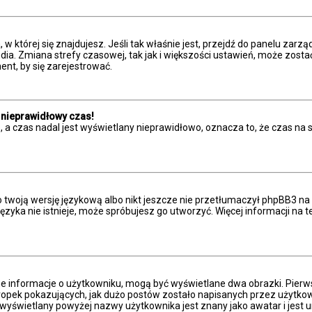
a, w której się znajdujesz. Jeśli tak właśnie jest, przejdź do panelu z
dia. Zmiana strefy czasowej, tak jak i większości ustawień, może zost
nt, by się zarejestrować.
 nieprawidłowy czas!
 a czas nadal jest wyświetlany nieprawidłowo, oznacza to, że czas na 
 twoją wersję językową albo nikt jeszcze nie przetłumaczył phpBB3 na 
 języka nie istnieje, może spróbujesz go utworzyć. Więcej informacji n
ne informacje o użytkowniku, mogą być wyświetlane dwa obrazki. Pierw
pek pokazujących, jak dużo postów zostało napisanych przez użytkownika
wyświetlany powyżej nazwy użytkownika jest znany jako awatar i jest u