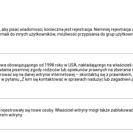
, aby pisać wiadomości, konieczna jest rejestracja. Niemniej rejestracj
aili do innych użytkowników, możliwość przypisania do grup użytkowników
prawa obowiązującego od 1998 roku w USA, nakładającego na właścicieli 
adania pisemnej zgody rodziców lub opiekunów prawnych na zbieranie in
ować się na danej witrynie internetowej – skontaktuj się z prawnikiem, b
w pytaniu „Z kim się kontaktować w sprawach nadużyć lub zagadnień p
ie rejestrowały się nowe osoby. Właściciel witryny mógł także zablokowa
rem witryny.