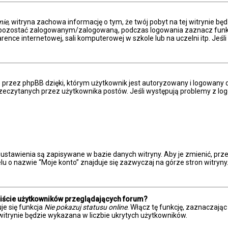
nie
, witryna zachowa informację o tym, że twój pobyt na tej witrynie bę
y pozostać zalogowanym/zalogowaną, podczas logowania zaznacz fun
ence internetowej, sali komputerowej w szkole lub na uczelni itp. Jeśli n
przez phpBB dzięki, którym użytkownik jest autoryzowany i logowany do
eprzeczytanych przez użytkownika postów. Jeśli występują problemy z
 ustawienia są zapisywane w bazie danych witryny. Aby je zmienić, p
u o nazwie “Moje konto” znajduje się zazwyczaj na górze stron witryny
liście użytkowników przeglądających forum?
je się funkcja
Nie pokazuj statusu online
. Włącz tę funkcję, zaznaczają
witrynie będzie wykazana w liczbie ukrytych użytkowników.