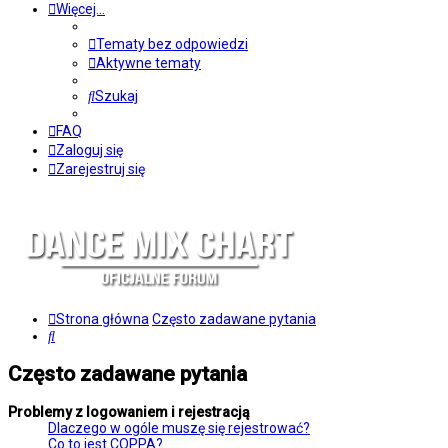
Więcej…
Tematy bez odpowiedzi
Aktywne tematy
Szukaj
FAQ
Zaloguj się
Zarejestruj się
Strona główna
Często zadawane pytania
Szukaj
Często zadawane pytania
Problemy z logowaniem i rejestracją
Dlaczego w ogóle muszę się rejestrować?
Co to jest COPPA?