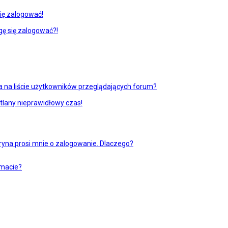
ię zalogować!
gę się zalogować?!
 na liście użytkowników przeglądających forum?
tlany nieprawidłowy czas!
ryna prosi mnie o zalogowanie. Dlaczego?
emacie?