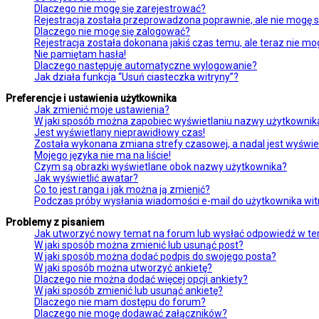
Dlaczego nie mogę się zarejestrować?
Rejestracja została przeprowadzona poprawnie, ale nie mogę s
Dlaczego nie mogę się zalogować?
Rejestracja została dokonana jakiś czas temu, ale teraz nie mo
Nie pamiętam hasła!
Dlaczego następuje automatyczne wylogowanie?
Jak działa funkcja “Usuń ciasteczka witryny”?
Preferencje i ustawienia użytkownika
Jak zmienić moje ustawienia?
W jaki sposób można zapobiec wyświetlaniu nazwy użytkownika
Jest wyświetlany nieprawidłowy czas!
Została wykonana zmiana strefy czasowej, a nadal jest wyświe
Mojego języka nie ma na liście!
Czym są obrazki wyświetlane obok nazwy użytkownika?
Jak wyświetlić awatar?
Co to jest ranga i jak można ją zmienić?
Podczas próby wysłania wiadomości e-mail do użytkownika wit
Problemy z pisaniem
Jak utworzyć nowy temat na forum lub wysłać odpowiedź w t
W jaki sposób można zmienić lub usunąć post?
W jaki sposób można dodać podpis do swojego posta?
W jaki sposób można utworzyć ankietę?
Dlaczego nie można dodać więcej opcji ankiety?
W jaki sposób zmienić lub usunąć ankietę?
Dlaczego nie mam dostępu do forum?
Dlaczego nie mogę dodawać załączników?