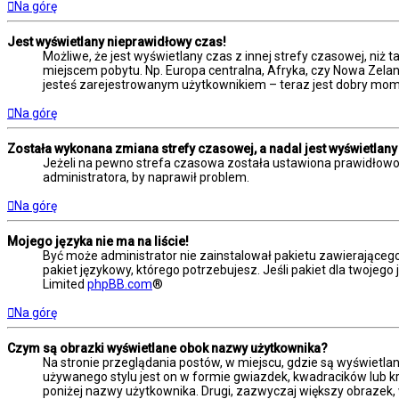
Na górę
Jest wyświetlany nieprawidłowy czas!
Możliwe, że jest wyświetlany czas z innej strefy czasowej, niż t
miejscem pobytu. Np. Europa centralna, Afryka, czy Nowa Zelan
jesteś zarejestrowanym użytkownikiem – teraz jest dobry mome
Na górę
Została wykonana zmiana strefy czasowej, a nadal jest wyświetlany
Jeżeli na pewno strefa czasowa została ustawiona prawidłowo,
administratora, by naprawił problem.
Na górę
Mojego języka nie ma na liście!
Być może administrator nie zainstalował pakietu zawierającego
pakiet językowy, którego potrzebujesz. Jeśli pakiet dla twojego
Limited
phpBB.com
®
Na górę
Czym są obrazki wyświetlane obok nazwy użytkownika?
Na stronie przeglądania postów, w miejscu, gdzie są wyświetla
używanego stylu jest on w formie gwiazdek, kwadracików lub kro
poniżej nazwy użytkownika. Drugi, zazwyczaj większy obrazek, 