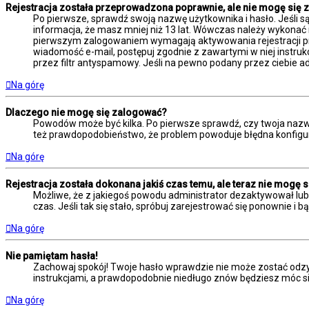
Rejestracja została przeprowadzona poprawnie, ale nie mogę się 
Po pierwsze, sprawdź swoją nazwę użytkownika i hasło. Jeśli s
informacja, że masz mniej niż 13 lat. Wówczas należy wykonać i
pierwszym zalogowaniem wymagają aktywowania rejestracji przez
wiadomość e-mail, postępuj zgodnie z zawartymi w niej instruk
przez filtr antyspamowy. Jeśli na pewno podany przez ciebie ad
Na górę
Dlaczego nie mogę się zalogować?
Powodów może być kilka. Po pierwsze sprawdź, czy twoja nazwa u
też prawdopodobieństwo, że problem powoduje błędna konfiguracj
Na górę
Rejestracja została dokonana jakiś czas temu, ale teraz nie mogę 
Możliwe, że z jakiegoś powodu administrator dezaktywował lub u
czas. Jeśli tak się stało, spróbuj zarejestrować się ponownie
Na górę
Nie pamiętam hasła!
Zachowaj spokój! Twoje hasło wprawdzie nie może zostać odzys
instrukcjami, a prawdopodobnie niedługo znów będziesz móc s
Na górę