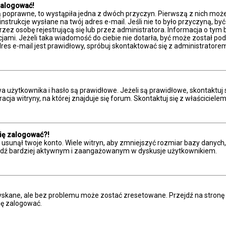
zalogować!
ą poprawne, to wystąpiła jedna z dwóch przyczyn. Pierwszą z nich moż
nstrukcje wysłane na twój adres e-mail. Jeśli nie to było przyczyną, by
 osobę rejestrującą się lub przez administratora. Informacja o tym był
cjami. Jeżeli taka wiadomość do ciebie nie dotarła, być może został 
res e-mail jest prawidłowy, spróbuj skontaktować się z administratore
żytkownika i hasło są prawidłowe. Jeżeli są prawidłowe, skontaktuj się 
a witryny, na której znajduje się forum. Skontaktuj się z właściciele
się zalogować?!
sunął twoje konto. Wiele witryn, aby zmniejszyć rozmiar bazy danych, c
 i bądź bardziej aktywnym i zaangażowanym w dyskusje użytkownikiem.
kane, ale bez problemu może zostać zresetowane. Przejdź na stronę log
ię zalogować.