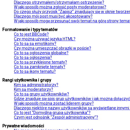
Dlaczego otrzymałem/otrzymałam ostrzeżenie?
W jaki sposób można zgłosić posty moderatorowi?
Do czego służy przycisk “Zapisz” znajdujący się w oknie tworz
Dlaczego mój post musi być akceptowany?
W jaki sposób mogę przesunąć swój temat na górę strony tem
Formatowanie i typy tematów
Co to jest BBCode?
Czy można używać języka HTML?
Co to są są emotikony?
Czy można umieszczać obrazki w poście?
Co to są ogłoszenia globalne?
Co to są ogłoszenia?
Co to są przyklejone tematy?
Co to są zamknięte tematy?
Co to są ikony tematu?
Rangi użytkownika i grupy
Kim są administratorzy?
Kim są moderatorzy?
Co to są grupy użytkowników?
Gdzie znajduje się spis grup użytkowników i jak można dołączy
W jaki sposób można zostać liderem grupy?
Dlaczego niektóre nazwy użytkowników są wyświetlane innymi
Co to jest “Domyślna grupa użytkownika”?
Czym jest odnośnik “Zespół administracyjny”?
Prywatne wiadomości