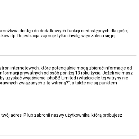
a umożliwia dostęp do dodatkowych funkcji niedostępnych dla gości,
 itp. Rejestracja zajmuje tylko chwilę, więc zaleca się jej
stron internetowych, które potencjalnie mogą zbierać informacje od
formacji prywatnych od osób poniżej 13 roku życia. Jeżeli nie masz
y uzyskać wyjaśnienie. phpBB Limited i właściciele tej witryny nie
rawnych związanych z tą witryną?”, a także nie są punktem
ć twój adres IP lub zabronił nazwy użytkownika, którą próbujesz