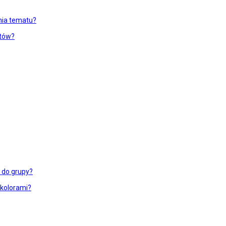
enia tematu?
atów?
ć do grupy?
 kolorami?