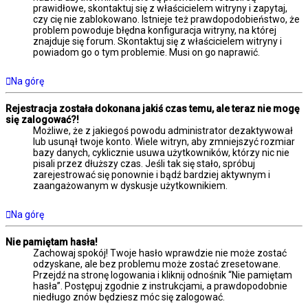
prawidłowe, skontaktuj się z właścicielem witryny i zapytaj,
czy cię nie zablokowano. Istnieje też prawdopodobieństwo, że
problem powoduje błędna konfiguracja witryny, na której
znajduje się forum. Skontaktuj się z właścicielem witryny i
powiadom go o tym problemie. Musi on go naprawić.
Na górę
Rejestracja została dokonana jakiś czas temu, ale teraz nie mogę
się zalogować?!
Możliwe, że z jakiegoś powodu administrator dezaktywował
lub usunął twoje konto. Wiele witryn, aby zmniejszyć rozmiar
bazy danych, cyklicznie usuwa użytkowników, którzy nic nie
pisali przez dłuższy czas. Jeśli tak się stało, spróbuj
zarejestrować się ponownie i bądź bardziej aktywnym i
zaangażowanym w dyskusje użytkownikiem.
Na górę
Nie pamiętam hasła!
Zachowaj spokój! Twoje hasło wprawdzie nie może zostać
odzyskane, ale bez problemu może zostać zresetowane.
Przejdź na stronę logowania i kliknij odnośnik “Nie pamiętam
hasła”. Postępuj zgodnie z instrukcjami, a prawdopodobnie
niedługo znów będziesz móc się zalogować.