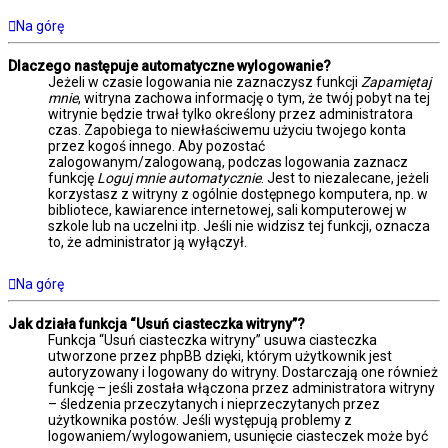
Na górę
Dlaczego następuje automatyczne wylogowanie?
Jeżeli w czasie logowania nie zaznaczysz funkcji
Zapamiętaj
mnie
, witryna zachowa informację o tym, że twój pobyt na tej
witrynie będzie trwał tylko określony przez administratora
czas. Zapobiega to niewłaściwemu użyciu twojego konta
przez kogoś innego. Aby pozostać
zalogowanym/zalogowaną, podczas logowania zaznacz
funkcję
Loguj mnie automatycznie
. Jest to niezalecane, jeżeli
korzystasz z witryny z ogólnie dostępnego komputera, np. w
bibliotece, kawiarence internetowej, sali komputerowej w
szkole lub na uczelni itp. Jeśli nie widzisz tej funkcji, oznacza
to, że administrator ją wyłączył.
Na górę
Jak działa funkcja “Usuń ciasteczka witryny”?
Funkcja “Usuń ciasteczka witryny” usuwa ciasteczka
utworzone przez phpBB dzięki, którym użytkownik jest
autoryzowany i logowany do witryny. Dostarczają one również
funkcję – jeśli została włączona przez administratora witryny
– śledzenia przeczytanych i nieprzeczytanych przez
użytkownika postów. Jeśli występują problemy z
logowaniem/wylogowaniem, usunięcie ciasteczek może być