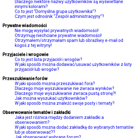
Dlaczego niektóre nazwy użytkowników są wyświetlane
innymi kolorami?
Co to jest “Domyślna grupa użytkownika”?
Czym jest odnośnik “Zespół administracyjny”?
Prywatne wiadomości
Nie mogę wysyłać prywatnych wiadomości!
Otrzymuję niechciane prywatne wiadomości!
Otrzymałem/otrzymałam spam lub obraźliwy e-mail od
kogoś z tej witryny!
Przyjaciele i wrogowie
Co to jest lista przyjaciół i wrogów?
W jaki sposób można dodawać/usuwać użytkowników z listy
przyjaciół lub wrogów?
Przeszukiwanie forów
W jaki sposób można przeszukiwać fora?
Dlaczego moje wyszukiwanie nie zwraca wyników?
Dlaczego moje wyszukiwanie zwraca pustą stronę?!
Jak można wyszukać użytkowników?
W jaki sposób można znaleźć swoje posty i tematy?
Obserwowanie tematów i zakładki
Jaka jest różnica między dodaniem zakładki a
obserwowaniem?
W jaki sposób można dodać zakładkę do wybranych tematów
lub je obserwować??
Jak obserwować wybrane forum?