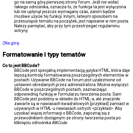
go na samą górę pierwszej strony forum. Jeśli nie widać
takiego odnośnika, oznacza to, że funkcja ta jest wyłączona
lub nie upłynął jeszcze wymagany czas, zanim będzie
możliwe użycie tej funkcji. Innym, łatwym sposobem na
przesunięcie tematu na początek, jest napisanie w nim posta.
Należy pamiętać, aby przy tym przestrzegać regulaminu
witryny.
Na górę
Formatowanie i typy tematów
Co to jest BBCode?
BBCode jest specjalną implementacją języka HTML, która daje
lepszą kontrolę formatowania poszczególnych elementów w
postach. Używanie BBCode na forum jest uzależnione od
ustawień określanych przez administratora. Można wyłączyć
BBCode w poszczególnych postach, zaznaczając
odpowiednią funkcję w formularzu tworzenia posta. Sam
BBCode jest podobny w składni do HTML-a, ale znaczniki
zawarte są w nawiasach kwadratowych [przykład] zamiast w
używanych w HTML-u nawiasach ostrych <przykład>. Aby
uzyskać więcej informacji o BBCode, zapoznaj się z
przewodnikiem dostępnym ze strony tworzenia posta po
kliknięciu odnośnika
BBCode
.