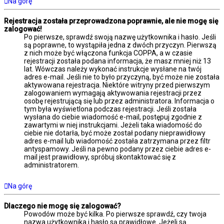
Na górę
Rejestracja została przeprowadzona poprawnie, ale nie mogę się
zalogować!
Po pierwsze, sprawdź swoją nazwę użytkownika i hasło. Jeśli
są poprawne, to wystąpiła jedna z dwóch przyczyn. Pierwszą
z nich może być włączona funkcja COPPA, a w czasie
rejestracji została podana informacja, że masz mniej niż 13
lat. Wówczas należy wykonać instrukcje wysłane na twój
adres e-mail. Jeśli nie to było przyczyną, być może nie została
aktywowana rejestracja. Niektóre witryny przed pierwszym
zalogowaniem wymagają aktywowania rejestracji przez
osobę rejestrującą się lub przez administratora. Informacja o
tym była wyświetlona podczas rejestracji. Jeśli została
wysłana do ciebie wiadomość e-mail, postępuj zgodnie z
zawartymi w niej instrukcjami. Jeżeli taka wiadomość do
ciebie nie dotarła, być może został podany nieprawidłowy
adres e-mail lub wiadomość została zatrzymana przez filtr
antyspamowy. Jeśli na pewno podany przez ciebie adres e-
mail jest prawidłowy, spróbuj skontaktować się z
administratorem.
Na górę
Dlaczego nie mogę się zalogować?
Powodów może być kilka. Po pierwsze sprawdź, czy twoja
nazwa użytkownika i hasło są prawidłowe. Jeżeli są