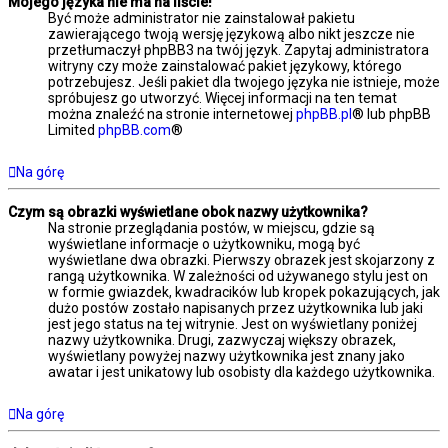
Mojego języka nie ma na liście!
Być może administrator nie zainstalował pakietu
zawierającego twoją wersję językową albo nikt jeszcze nie
przetłumaczył phpBB3 na twój język. Zapytaj administratora
witryny czy może zainstalować pakiet językowy, którego
potrzebujesz. Jeśli pakiet dla twojego języka nie istnieje, może
spróbujesz go utworzyć. Więcej informacji na ten temat
można znaleźć na stronie internetowej
phpBB.pl
® lub phpBB
Limited
phpBB.com
®
Na górę
Czym są obrazki wyświetlane obok nazwy użytkownika?
Na stronie przeglądania postów, w miejscu, gdzie są
wyświetlane informacje o użytkowniku, mogą być
wyświetlane dwa obrazki. Pierwszy obrazek jest skojarzony z
rangą użytkownika. W zależności od używanego stylu jest on
w formie gwiazdek, kwadracików lub kropek pokazujących, jak
dużo postów zostało napisanych przez użytkownika lub jaki
jest jego status na tej witrynie. Jest on wyświetlany poniżej
nazwy użytkownika. Drugi, zazwyczaj większy obrazek,
wyświetlany powyżej nazwy użytkownika jest znany jako
awatar i jest unikatowy lub osobisty dla każdego użytkownika.
Na górę