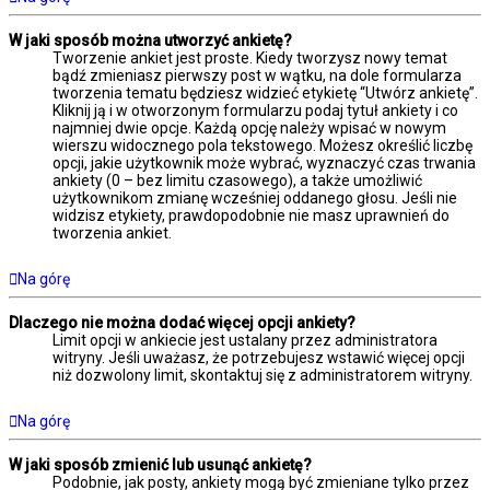
W jaki sposób można utworzyć ankietę?
Tworzenie ankiet jest proste. Kiedy tworzysz nowy temat
bądź zmieniasz pierwszy post w wątku, na dole formularza
tworzenia tematu będziesz widzieć etykietę “Utwórz ankietę”.
Kliknij ją i w otworzonym formularzu podaj tytuł ankiety i co
najmniej dwie opcje. Każdą opcję należy wpisać w nowym
wierszu widocznego pola tekstowego. Możesz określić liczbę
opcji, jakie użytkownik może wybrać, wyznaczyć czas trwania
ankiety (0 – bez limitu czasowego), a także umożliwić
użytkownikom zmianę wcześniej oddanego głosu. Jeśli nie
widzisz etykiety, prawdopodobnie nie masz uprawnień do
tworzenia ankiet.
Na górę
Dlaczego nie można dodać więcej opcji ankiety?
Limit opcji w ankiecie jest ustalany przez administratora
witryny. Jeśli uważasz, że potrzebujesz wstawić więcej opcji
niż dozwolony limit, skontaktuj się z administratorem witryny.
Na górę
W jaki sposób zmienić lub usunąć ankietę?
Podobnie, jak posty, ankiety mogą być zmieniane tylko przez