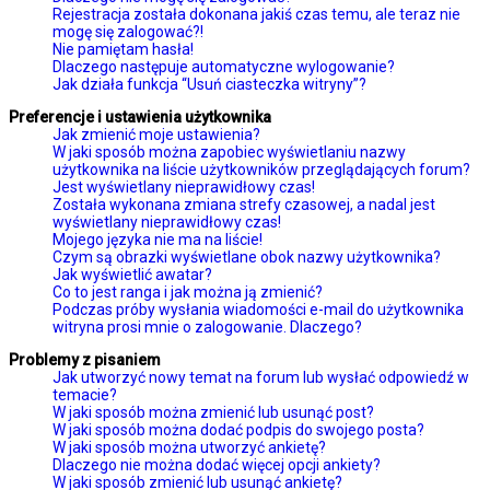
Rejestracja została dokonana jakiś czas temu, ale teraz nie
mogę się zalogować?!
Nie pamiętam hasła!
Dlaczego następuje automatyczne wylogowanie?
Jak działa funkcja “Usuń ciasteczka witryny”?
Preferencje i ustawienia użytkownika
Jak zmienić moje ustawienia?
W jaki sposób można zapobiec wyświetlaniu nazwy
użytkownika na liście użytkowników przeglądających forum?
Jest wyświetlany nieprawidłowy czas!
Została wykonana zmiana strefy czasowej, a nadal jest
wyświetlany nieprawidłowy czas!
Mojego języka nie ma na liście!
Czym są obrazki wyświetlane obok nazwy użytkownika?
Jak wyświetlić awatar?
Co to jest ranga i jak można ją zmienić?
Podczas próby wysłania wiadomości e-mail do użytkownika
witryna prosi mnie o zalogowanie. Dlaczego?
Problemy z pisaniem
Jak utworzyć nowy temat na forum lub wysłać odpowiedź w
temacie?
W jaki sposób można zmienić lub usunąć post?
W jaki sposób można dodać podpis do swojego posta?
W jaki sposób można utworzyć ankietę?
Dlaczego nie można dodać więcej opcji ankiety?
W jaki sposób zmienić lub usunąć ankietę?