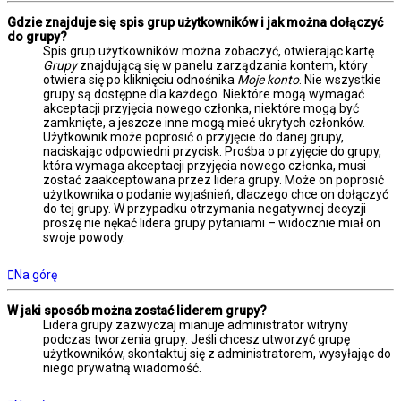
Gdzie znajduje się spis grup użytkowników i jak można dołączyć
do grupy?
Spis grup użytkowników można zobaczyć, otwierając kartę
Grupy
znajdującą się w panelu zarządzania kontem, który
otwiera się po kliknięciu odnośnika
Moje konto
. Nie wszystkie
grupy są dostępne dla każdego. Niektóre mogą wymagać
akceptacji przyjęcia nowego członka, niektóre mogą być
zamknięte, a jeszcze inne mogą mieć ukrytych członków.
Użytkownik może poprosić o przyjęcie do danej grupy,
naciskając odpowiedni przycisk. Prośba o przyjęcie do grupy,
która wymaga akceptacji przyjęcia nowego członka, musi
zostać zaakceptowana przez lidera grupy. Może on poprosić
użytkownika o podanie wyjaśnień, dlaczego chce on dołączyć
do tej grupy. W przypadku otrzymania negatywnej decyzji
proszę nie nękać lidera grupy pytaniami – widocznie miał on
swoje powody.
Na górę
W jaki sposób można zostać liderem grupy?
Lidera grupy zazwyczaj mianuje administrator witryny
podczas tworzenia grupy. Jeśli chcesz utworzyć grupę
użytkowników, skontaktuj się z administratorem, wysyłając do
niego prywatną wiadomość.