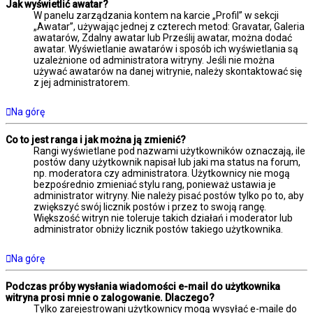
Jak wyświetlić awatar?
W panelu zarządzania kontem na karcie „Profil” w sekcji
„Awatar”, używając jednej z czterech metod: Gravatar, Galeria
awatarów, Zdalny awatar lub Prześlij awatar, można dodać
awatar. Wyświetlanie awatarów i sposób ich wyświetlania są
uzależnione od administratora witryny. Jeśli nie można
używać awatarów na danej witrynie, należy skontaktować się
z jej administratorem.
Na górę
Co to jest ranga i jak można ją zmienić?
Rangi wyświetlane pod nazwami użytkowników oznaczają, ile
postów dany użytkownik napisał lub jaki ma status na forum,
np. moderatora czy administratora. Użytkownicy nie mogą
bezpośrednio zmieniać stylu rang, ponieważ ustawia je
administrator witryny. Nie należy pisać postów tylko po to, aby
zwiększyć swój licznik postów i przez to swoją rangę.
Większość witryn nie toleruje takich działań i moderator lub
administrator obniży licznik postów takiego użytkownika.
Na górę
Podczas próby wysłania wiadomości e-mail do użytkownika
witryna prosi mnie o zalogowanie. Dlaczego?
Tylko zarejestrowani użytkownicy mogą wysyłać e-maile do