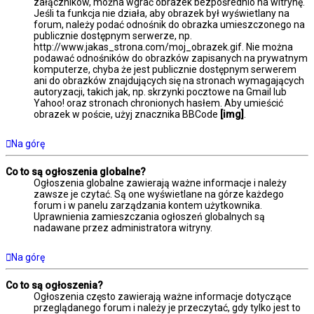
załączników, można wgrać obrazek bezpośrednio na witrynę.
Jeśli ta funkcja nie działa, aby obrazek był wyświetlany na
forum, należy podać odnośnik do obrazka umieszczonego na
publicznie dostępnym serwerze, np.
http://www.jakas_strona.com/moj_obrazek.gif. Nie można
podawać odnośników do obrazków zapisanych na prywatnym
komputerze, chyba że jest publicznie dostępnym serwerem
ani do obrazków znajdujących się na stronach wymagających
autoryzacji, takich jak, np. skrzynki pocztowe na Gmail lub
Yahoo! oraz stronach chronionych hasłem. Aby umieścić
obrazek w poście, użyj znacznika BBCode
[img]
.
Na górę
Co to są ogłoszenia globalne?
Ogłoszenia globalne zawierają ważne informacje i należy
zawsze je czytać. Są one wyświetlane na górze każdego
forum i w panelu zarządzania kontem użytkownika.
Uprawnienia zamieszczania ogłoszeń globalnych są
nadawane przez administratora witryny.
Na górę
Co to są ogłoszenia?
Ogłoszenia często zawierają ważne informacje dotyczące
przeglądanego forum i należy je przeczytać, gdy tylko jest to