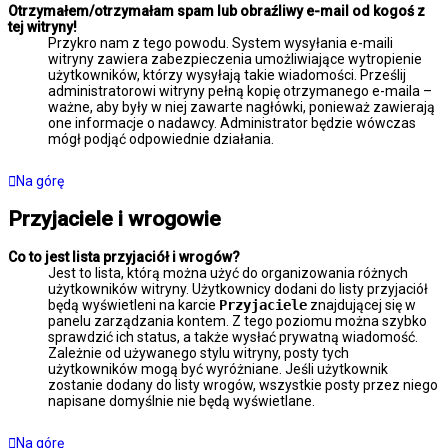
Otrzymałem/otrzymałam spam lub obraźliwy e-mail od kogoś z
tej witryny!
Przykro nam z tego powodu. System wysyłania e-maili
witryny zawiera zabezpieczenia umożliwiające wytropienie
użytkowników, którzy wysyłają takie wiadomości. Prześlij
administratorowi witryny pełną kopię otrzymanego e-maila –
ważne, aby były w niej zawarte nagłówki, ponieważ zawierają
one informacje o nadawcy. Administrator będzie wówczas
mógł podjąć odpowiednie działania.
Na górę
Przyjaciele i wrogowie
Co to jest lista przyjaciół i wrogów?
Jest to lista, którą można użyć do organizowania różnych
użytkowników witryny. Użytkownicy dodani do listy przyjaciół
będą wyświetleni na karcie
Przyjaciele
znajdującej się w
panelu zarządzania kontem. Z tego poziomu można szybko
sprawdzić ich status, a także wysłać prywatną wiadomość.
Zależnie od używanego stylu witryny, posty tych
użytkowników mogą być wyróżniane. Jeśli użytkownik
zostanie dodany do listy wrogów, wszystkie posty przez niego
napisane domyślnie nie będą wyświetlane.
Na górę