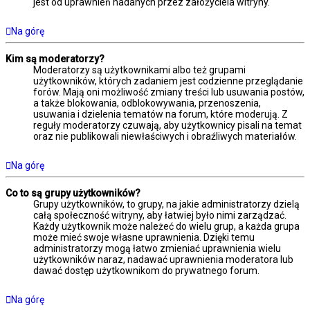
jest od uprawnień nadanych przez założyciela witryny.
Na górę
Kim są moderatorzy?
Moderatorzy są użytkownikami albo też grupami
użytkowników, których zadaniem jest codzienne przeglądanie
forów. Mają oni możliwość zmiany treści lub usuwania postów,
a także blokowania, odblokowywania, przenoszenia,
usuwania i dzielenia tematów na forum, które moderują. Z
reguły moderatorzy czuwają, aby użytkownicy pisali na temat
oraz nie publikowali niewłaściwych i obraźliwych materiałów.
Na górę
Co to są grupy użytkowników?
Grupy użytkowników, to grupy, na jakie administratorzy dzielą
całą społeczność witryny, aby łatwiej było nimi zarządzać.
Każdy użytkownik może należeć do wielu grup, a każda grupa
może mieć swoje własne uprawnienia. Dzięki temu
administratorzy mogą łatwo zmieniać uprawnienia wielu
użytkowników naraz, nadawać uprawnienia moderatora lub
dawać dostęp użytkownikom do prywatnego forum.
Na górę