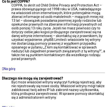
Co to jest COPPA?
COPPA, to skrót od Child Online Privacy and Protection Act –
prawa obowiązującego od 1998 roku w USA, nakładającego
na właścicieli stron internetowych, które potencjalnie mogą
zbierać informacje od osób małoletnich – mających mniej niż
13 lat – obowiązek posiadania pisemnej zgody rodziców lub
opiekunów prawnych na zbieranie informacji prywatnych od
osób poniżej 13 roku życia. Jeżeli nie masz pewności czy to
dotyczy ciebie jako kogoś próbującego zarejestrować się na
danej witrynie internetowej – skontaktuj się z prawnikiem, by
uzyskać wyjaśnienie. phpBB Limited i właściciele tej witryny
nie dostarczają pomocy prawnej z wyjątkiem przypadku
opisanego w pytaniu „Z kim się kontaktować w sprawach
nadużyć lub zagadnień prawnych związanych z tą witryną?”, a
także nie są punktem kontaktowym dla wszelkiego rodzaju
porad prawnych.
Na górę
Dlaczego nie mogę się zarejestrować?
Być może właściciel witryny wyłączył funkcję rejestracji, aby
nie rejestrowały się nowe osoby. Właściciel witryny mógł także
zablokować twój adres IP lub zabronił nazwy użytkownika,
którą próbujesz zarejestrować. W sprawie pomocy skontaktuj
się z administratorem witryny.