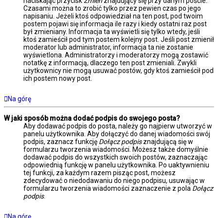
naciskając przycisk
Zmień
znajdujący się przy danym poście.
Czasami można to zrobić tylko przez pewien czas po jego
napisaniu. Jeżeli ktoś odpowiedział na ten post, pod twoim
postem pojawi się informacja ile razy i kiedy ostatni raz post
był zmieniany. Informacja ta wyświetli się tylko wtedy, jeśli
ktoś zamieścił pod tym postem kolejny post. Jeśli post zmienił
moderator lub administrator, informacja ta nie zostanie
wyświetlona. Administratorzy i moderatorzy mogą zostawić
notatkę z informacją, dlaczego ten post zmieniali. Zwykli
użytkownicy nie mogą usuwać postów, gdy ktoś zamieścił pod
ich postem nowy post.
Na górę
W jaki sposób można dodać podpis do swojego posta?
Aby dodawać podpis do posta, należy go najpierw utworzyć w
panelu użytkownika. Aby dołączyć do danej wiadomości swój
podpis, zaznacz funkcję
Dołącz podpis
znajdującą się w
formularzu tworzenia wiadomości. Możesz także domyślnie
dodawać podpis do wszystkich swoich postów, zaznaczając
odpowiednią funkcję w panelu użytkownika. Po uaktywnieniu
tej funkcji, za każdym razem pisząc post, możesz
zdecydować o niedodawaniu do niego podpisu, usuwając w
formularzu tworzenia wiadomości zaznaczenie z pola
Dołącz
podpis
.
Na górę