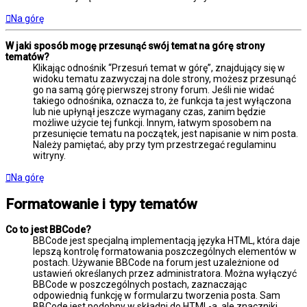
Na górę
W jaki sposób mogę przesunąć swój temat na górę strony
tematów?
Klikając odnośnik “Przesuń temat w górę”, znajdujący się w
widoku tematu zazwyczaj na dole strony, możesz przesunąć
go na samą górę pierwszej strony forum. Jeśli nie widać
takiego odnośnika, oznacza to, że funkcja ta jest wyłączona
lub nie upłynął jeszcze wymagany czas, zanim będzie
możliwe użycie tej funkcji. Innym, łatwym sposobem na
przesunięcie tematu na początek, jest napisanie w nim posta.
Należy pamiętać, aby przy tym przestrzegać regulaminu
witryny.
Na górę
Formatowanie i typy tematów
Co to jest BBCode?
BBCode jest specjalną implementacją języka HTML, która daje
lepszą kontrolę formatowania poszczególnych elementów w
postach. Używanie BBCode na forum jest uzależnione od
ustawień określanych przez administratora. Można wyłączyć
BBCode w poszczególnych postach, zaznaczając
odpowiednią funkcję w formularzu tworzenia posta. Sam
BBCode jest podobny w składni do HTML-a, ale znaczniki