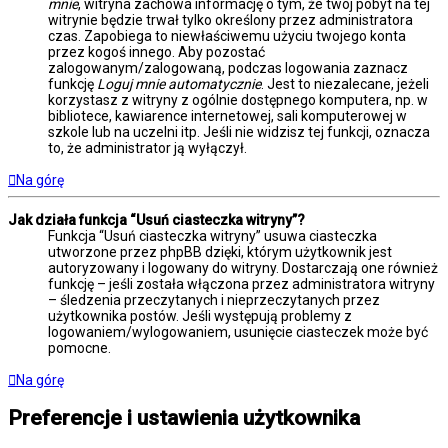
mnie
, witryna zachowa informację o tym, że twój pobyt na tej
witrynie będzie trwał tylko określony przez administratora
czas. Zapobiega to niewłaściwemu użyciu twojego konta
przez kogoś innego. Aby pozostać
zalogowanym/zalogowaną, podczas logowania zaznacz
funkcję
Loguj mnie automatycznie
. Jest to niezalecane, jeżeli
korzystasz z witryny z ogólnie dostępnego komputera, np. w
bibliotece, kawiarence internetowej, sali komputerowej w
szkole lub na uczelni itp. Jeśli nie widzisz tej funkcji, oznacza
to, że administrator ją wyłączył.
Na górę
Jak działa funkcja “Usuń ciasteczka witryny”?
Funkcja “Usuń ciasteczka witryny” usuwa ciasteczka
utworzone przez phpBB dzięki, którym użytkownik jest
autoryzowany i logowany do witryny. Dostarczają one również
funkcję – jeśli została włączona przez administratora witryny
– śledzenia przeczytanych i nieprzeczytanych przez
użytkownika postów. Jeśli występują problemy z
logowaniem/wylogowaniem, usunięcie ciasteczek może być
pomocne.
Na górę
Preferencje i ustawienia użytkownika