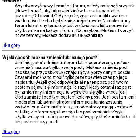
temacie?
Aby utworzyć nowy temat na forum, należy nacisnąć przycisk
„Nowy temat”, aby odpowiedzieć w temacie, nacisnąć
przycisk „Odpowiedz”. Być może, że przed publikowaniem
wiadomości trzeba będzie się zarejestrować. Na dole strony
forum lub strony tematów jest wyświetlana lista uprawnień
użytkownika na każdym forum. Na przykład: Możesz tworzyć
nowe tematy, Możesz dodawać załączniki itp.
Na górę
W jaki sposób można zmienić lub usunąć post?
Jeśli nie jesteś administratorem lub moderatorem, możesz
zmieniać i usuwać tylko swoje posty. Możesz zmienić post,
naciskając przycisk
Zmień
znajdujący się przy danym poście.
Czasami można to zrobić tylko przez pewien czas po jego
napisaniu. Jeżeli ktoś odpowiedział na ten post, pod twoim
postem pojawi się informacja ile razy i kiedy ostatni raz post
był zmieniany. Informacja ta wyświetli się tylko wtedy, jeśli
ktoś zamieścił pod tym postem kolejny post. Jeśli post zmienił
moderator lub administrator, informacja ta nie zostanie
wyświetlona. Administratorzy i moderatorzy mogą zostawić
notatkę z informacją, dlaczego ten post zmieniali. Zwykli
użytkownicy nie mogą usuwać postów, gdy ktoś zamieścił pod
ich postem nowy post.
Na górę