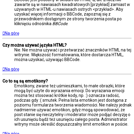
zawarte są w nawiasach kwadratowych [przykład] zamiast w
używanych w HTML-u nawiasach ostrych <przykład>. Aby
uzyskać więcej informacji o BBCode, zapoznaj się z
przewodnikiem dostępnym ze strony tworzenia posta po
kliknięciu odnośnika
BBCode
.
Na górę
Czy można używać języka HTML?
Nie. Nie można używać i przetwarzać znaczników HTML na tej
witrynie. Większość formatowania, które dostarcza HTML,
można uzyskać, używając BBCode.
Na górę
Co to są są emotikony?
Emotikony, zwane też uśmieszkami, to małe obrazki, które
mogą być użyte do wyrażania emocji. Do wyrażania emocji
można też stosować krótkie kody, np. :) oznacza radość,
podczas gdy :( smutek. Pełna lista emotikon jest dostępna z
poziomu formularza tworzenia wiadomości. Nie należy jednak
nadmiernie używać emotikon, gdyż mogą spowodować, że
post stanie się nieczytelny i moderator może podjąć decyzję o
ich usunięciu bądź też usunięciu całego posta. Administrator
witryny może określić dopuszczalny limit emotikon w poście.
Na górę