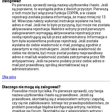
zalogować!
Po pierwsze, sprawdź swoją nazwę użytkownika i hasło. Jeśli
są poprawne, to wystąpiła jedna z dwóch przyczyn. Pierwszą
z nich może być włączona funkcja COPPA, a w czasie
rejestracji została podana informacja, że masz mniej niż 13
lat. Wówczas należy wykonać instrukcje wysłane na twój
adres e-mail. Jeśli nie to było przyczyną, być może nie została
aktywowana rejestracja. Niektóre witryny przed pierwszym
zalogowaniem wymagają aktywowania rejestracji przez
osobę rejestrującą się lub przez administratora. Informacja o
tym była wyświetlona podczas rejestracji. Jeśli została
wysłana do ciebie wiadomość e-mail, postępuj zgodnie z
zawartymi w niej instrukcjami. Jeżeli taka wiadomość do
ciebie nie dotarła, być może został podany nieprawidłowy
adres e-mail lub wiadomość została zatrzymana przez filtr
antyspamowy. Jeśli na pewno podany przez ciebie adres e-
mail jest prawidłowy, spróbuj skontaktować się z
administratorem.
Na górę
Dlaczego nie mogę się zalogować?
Powodów może być kilka. Po pierwsze sprawdź, czy twoja
nazwa użytkownika i hasło są prawidłowe. Jeżeli są
prawidłowe, skontaktuj się z właścicielem witryny i zapytaj,
czy cię nie zablokowano. Istnieje też prawdopodobieństwo, że
problem powoduje błędna konfiguracja witryny, na której
znajduje się forum. Skontaktuj się z właścicielem witryny i