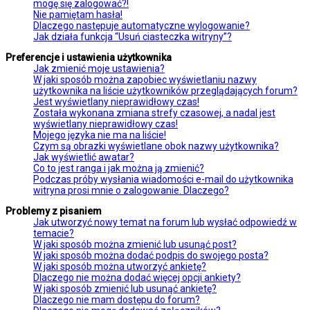
mogę się zalogować?!
Nie pamiętam hasła!
Dlaczego następuje automatyczne wylogowanie?
Jak działa funkcja “Usuń ciasteczka witryny”?
Preferencje i ustawienia użytkownika
Jak zmienić moje ustawienia?
W jaki sposób można zapobiec wyświetlaniu nazwy
użytkownika na liście użytkowników przeglądających forum?
Jest wyświetlany nieprawidłowy czas!
Została wykonana zmiana strefy czasowej, a nadal jest
wyświetlany nieprawidłowy czas!
Mojego języka nie ma na liście!
Czym są obrazki wyświetlane obok nazwy użytkownika?
Jak wyświetlić awatar?
Co to jest ranga i jak można ją zmienić?
Podczas próby wysłania wiadomości e-mail do użytkownika
witryna prosi mnie o zalogowanie. Dlaczego?
Problemy z pisaniem
Jak utworzyć nowy temat na forum lub wysłać odpowiedź w
temacie?
W jaki sposób można zmienić lub usunąć post?
W jaki sposób można dodać podpis do swojego posta?
W jaki sposób można utworzyć ankietę?
Dlaczego nie można dodać więcej opcji ankiety?
W jaki sposób zmienić lub usunąć ankietę?
Dlaczego nie mam dostępu do forum?