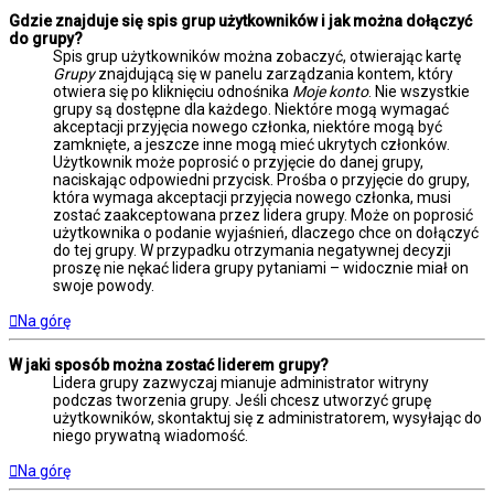
Gdzie znajduje się spis grup użytkowników i jak można dołączyć
do grupy?
Spis grup użytkowników można zobaczyć, otwierając kartę
Grupy
znajdującą się w panelu zarządzania kontem, który
otwiera się po kliknięciu odnośnika
Moje konto
. Nie wszystkie
grupy są dostępne dla każdego. Niektóre mogą wymagać
akceptacji przyjęcia nowego członka, niektóre mogą być
zamknięte, a jeszcze inne mogą mieć ukrytych członków.
Użytkownik może poprosić o przyjęcie do danej grupy,
naciskając odpowiedni przycisk. Prośba o przyjęcie do grupy,
która wymaga akceptacji przyjęcia nowego członka, musi
zostać zaakceptowana przez lidera grupy. Może on poprosić
użytkownika o podanie wyjaśnień, dlaczego chce on dołączyć
do tej grupy. W przypadku otrzymania negatywnej decyzji
proszę nie nękać lidera grupy pytaniami – widocznie miał on
swoje powody.
Na górę
W jaki sposób można zostać liderem grupy?
Lidera grupy zazwyczaj mianuje administrator witryny
podczas tworzenia grupy. Jeśli chcesz utworzyć grupę
użytkowników, skontaktuj się z administratorem, wysyłając do
niego prywatną wiadomość.
Na górę