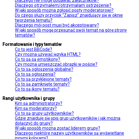
Dlaczego nie mogę dodawać załączników?
Dlaczego otrzymałem/otrzymałam ostrzeżenie?
W jaki sposób można zgłosić posty moderatorowi?
Do czego służy przycisk “Zapisz” znajdujący się w oknie
tworzenia tematu?
Dlaczego mój post musi być akceptowany?
W jaki sposób mogę przesunąć swój temat na górę strony
tematów?
Formatowanie i typy tematów
Co to jest BBCode?
Czy można używać języka HTML?
Co to są są emotikony?
Czy można umieszczać obrazki w poście?
Co to są ogłoszenia globalne?
Co to są ogłoszenia?
Co to są przyklejone tematy?
Co to są zamknięte tematy?
Co to są ikony tematu?
Rangi użytkownika i grupy
Kim są administratorzy?
Kim są moderatorzy?
Co to są grupy użytkowników?
Gdzie znajduje się spis grup użytkowników i jak można
dołączyć do grupy?
W jaki sposób można zostać liderem grupy?
Dlaczego niektóre nazwy użytkowników są wyświetlane
innymi kolorami?