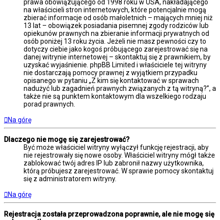
prawa obowiązującego od 1998 roku w USA, nakładającego
na właścicieli stron internetowych, które potencjalnie mogą
zbierać informacje od osób małoletnich – mających mniej niż
13 lat – obowiązek posiadania pisemnej zgody rodziców lub
opiekunów prawnych na zbieranie informacji prywatnych od
osób poniżej 13 roku życia. Jeżeli nie masz pewności czy to
dotyczy ciebie jako kogoś próbującego zarejestrować się na
danej witrynie internetowej – skontaktuj się z prawnikiem, by
uzyskać wyjaśnienie. phpBB Limited i właściciele tej witryny
nie dostarczają pomocy prawnej z wyjątkiem przypadku
opisanego w pytaniu „Z kim się kontaktować w sprawach
nadużyć lub zagadnień prawnych związanych z tą witryną?”, a
także nie są punktem kontaktowym dla wszelkiego rodzaju
porad prawnych.
Na górę
Dlaczego nie mogę się zarejestrować?
Być może właściciel witryny wyłączył funkcję rejestracji, aby
nie rejestrowały się nowe osoby. Właściciel witryny mógł także
zablokować twój adres IP lub zabronił nazwy użytkownika,
którą próbujesz zarejestrować. W sprawie pomocy skontaktuj
się z administratorem witryny.
Na górę
Rejestracja została przeprowadzona poprawnie, ale nie mogę się