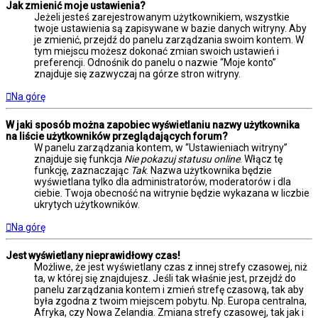
Jak zmienić moje ustawienia?
Jeżeli jesteś zarejestrowanym użytkownikiem, wszystkie
twoje ustawienia są zapisywane w bazie danych witryny. Aby
je zmienić, przejdź do panelu zarządzania swoim kontem. W
tym miejscu możesz dokonać zmian swoich ustawień i
preferencji. Odnośnik do panelu o nazwie “Moje konto”
znajduje się zazwyczaj na górze stron witryny.
Na górę
W jaki sposób można zapobiec wyświetlaniu nazwy użytkownika
na liście użytkowników przeglądających forum?
W panelu zarządzania kontem, w “Ustawieniach witryny”
znajduje się funkcja
Nie pokazuj statusu online
. Włącz tę
funkcję, zaznaczając
Tak
. Nazwa użytkownika będzie
wyświetlana tylko dla administratorów, moderatorów i dla
ciebie. Twoja obecność na witrynie będzie wykazana w liczbie
ukrytych użytkowników.
Na górę
Jest wyświetlany nieprawidłowy czas!
Możliwe, że jest wyświetlany czas z innej strefy czasowej, niż
ta, w której się znajdujesz. Jeśli tak właśnie jest, przejdź do
panelu zarządzania kontem i zmień strefę czasową, tak aby
była zgodna z twoim miejscem pobytu. Np. Europa centralna,
Afryka, czy Nowa Zelandia. Zmiana strefy czasowej, tak jak i