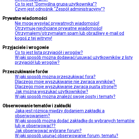
Co to jest “Domyślna grupa użytkownika”?
Czym jest odnośnik “Zespół administracyjny”?
Prywatne wiadomości
Nie mogę wysyłać prywatnych wiadomości!
Otrzymuję niechciane prywatne wiadomości!
Otrzymałem/otrzymałam spam lub obraźliwy e-mail od
kogoś z tej witryny!
Przyjaciele i wrogowie
Co to jest lista przyjaciół i wrogów?
W jaki sposób można dodawać/usuwać użytkowników z listy
przyjaciół lub wrogów?
Przeszukiwanie forów
W jaki sposób można przeszukiwać fora?
Dlaczego moje wyszukiwanie nie zwraca wyników?
Dlaczego moje wyszukiwanie zwraca pustą stronę?!
Jak można wyszukać użytkowników?
W jaki sposób można znaleźć swoje posty i tematy?
Obserwowanie tematów i zakładki
Jaka jest różnica między dodaniem zakładki a
obserwowaniem?
W jaki sposób można dodać zakładkę do wybranych tematów
lub je obserwować??
Jak obserwować wybrane forum?
W jaki sposób usunąć obserwowanie forum, tematu?