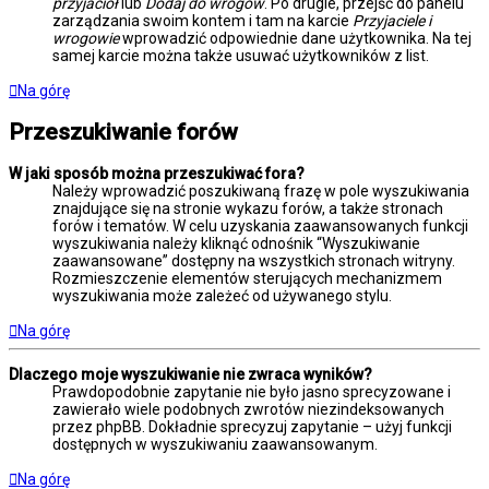
przyjaciół
lub
Dodaj do wrogów
. Po drugie, przejść do panelu
zarządzania swoim kontem i tam na karcie
Przyjaciele i
wrogowie
wprowadzić odpowiednie dane użytkownika. Na tej
samej karcie można także usuwać użytkowników z list.
Na górę
Przeszukiwanie forów
W jaki sposób można przeszukiwać fora?
Należy wprowadzić poszukiwaną frazę w pole wyszukiwania
znajdujące się na stronie wykazu forów, a także stronach
forów i tematów. W celu uzyskania zaawansowanych funkcji
wyszukiwania należy kliknąć odnośnik “Wyszukiwanie
zaawansowane” dostępny na wszystkich stronach witryny.
Rozmieszczenie elementów sterujących mechanizmem
wyszukiwania może zależeć od używanego stylu.
Na górę
Dlaczego moje wyszukiwanie nie zwraca wyników?
Prawdopodobnie zapytanie nie było jasno sprecyzowane i
zawierało wiele podobnych zwrotów niezindeksowanych
przez phpBB. Dokładnie sprecyzuj zapytanie – użyj funkcji
dostępnych w wyszukiwaniu zaawansowanym.
Na górę