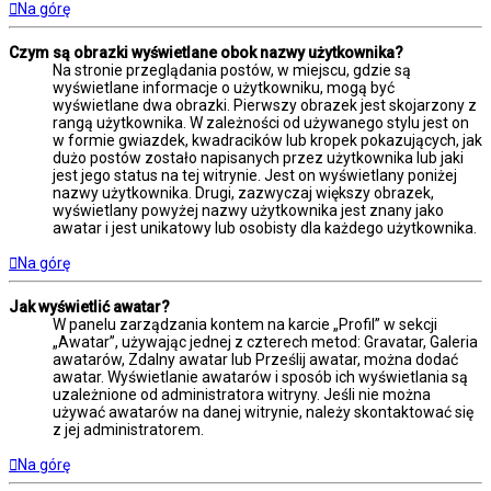
Na górę
Czym są obrazki wyświetlane obok nazwy użytkownika?
Na stronie przeglądania postów, w miejscu, gdzie są
wyświetlane informacje o użytkowniku, mogą być
wyświetlane dwa obrazki. Pierwszy obrazek jest skojarzony z
rangą użytkownika. W zależności od używanego stylu jest on
w formie gwiazdek, kwadracików lub kropek pokazujących, jak
dużo postów zostało napisanych przez użytkownika lub jaki
jest jego status na tej witrynie. Jest on wyświetlany poniżej
nazwy użytkownika. Drugi, zazwyczaj większy obrazek,
wyświetlany powyżej nazwy użytkownika jest znany jako
awatar i jest unikatowy lub osobisty dla każdego użytkownika.
Na górę
Jak wyświetlić awatar?
W panelu zarządzania kontem na karcie „Profil” w sekcji
„Awatar”, używając jednej z czterech metod: Gravatar, Galeria
awatarów, Zdalny awatar lub Prześlij awatar, można dodać
awatar. Wyświetlanie awatarów i sposób ich wyświetlania są
uzależnione od administratora witryny. Jeśli nie można
używać awatarów na danej witrynie, należy skontaktować się
z jej administratorem.
Na górę