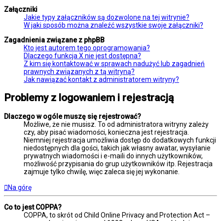
Załączniki
Jakie typy załączników są dozwolone na tej witrynie?
W jaki sposób można znaleźć wszystkie swoje załączniki?
Zagadnienia związane z phpBB
Kto jest autorem tego oprogramowania?
Dlaczego funkcja X nie jest dostępna?
Z kim się kontaktować w sprawach nadużyć lub zagadnień
prawnych związanych z tą witryną?
Jak nawiązać kontakt z administratorem witryny?
Problemy z logowaniem i rejestracją
Dlaczego w ogóle muszę się rejestrować?
Możliwe, że nie musisz. To od administratora witryny zależy
czy, aby pisać wiadomości, konieczna jest rejestracja.
Niemniej rejestracja umożliwia dostęp do dodatkowych funkcji
niedostępnych dla gości, takich jak własny awatar, wysyłanie
prywatnych wiadomości i e-maili do innych użytkowników,
możliwość przypisania do grup użytkowników itp. Rejestracja
zajmuje tylko chwilę, więc zaleca się jej wykonanie.
Na górę
Co to jest COPPA?
COPPA, to skrót od Child Online Privacy and Protection Act –