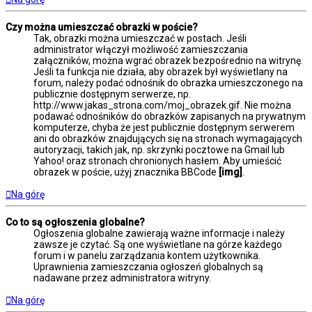
Czy można umieszczać obrazki w poście?
Tak, obrazki można umieszczać w postach. Jeśli
administrator włączył możliwość zamieszczania
załączników, można wgrać obrazek bezpośrednio na witrynę.
Jeśli ta funkcja nie działa, aby obrazek był wyświetlany na
forum, należy podać odnośnik do obrazka umieszczonego na
publicznie dostępnym serwerze, np.
http://www.jakas_strona.com/moj_obrazek.gif. Nie można
podawać odnośników do obrazków zapisanych na prywatnym
komputerze, chyba że jest publicznie dostępnym serwerem
ani do obrazków znajdujących się na stronach wymagających
autoryzacji, takich jak, np. skrzynki pocztowe na Gmail lub
Yahoo! oraz stronach chronionych hasłem. Aby umieścić
obrazek w poście, użyj znacznika BBCode
[img]
.
Na górę
Co to są ogłoszenia globalne?
Ogłoszenia globalne zawierają ważne informacje i należy
zawsze je czytać. Są one wyświetlane na górze każdego
forum i w panelu zarządzania kontem użytkownika.
Uprawnienia zamieszczania ogłoszeń globalnych są
nadawane przez administratora witryny.
Na górę