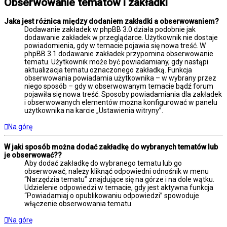
Obserwowanie tematów i zakładki
Jaka jest różnica między dodaniem zakładki a obserwowaniem?
Dodawanie zakładek w phpBB 3.0 działa podobnie jak
dodawanie zakładek w przeglądarce. Użytkownik nie dostaje
powiadomienia, gdy w temacie pojawia się nowa treść. W
phpBB 3.1 dodawanie zakładek przypomina obserwowanie
tematu. Użytkownik może być powiadamiany, gdy nastąpi
aktualizacja tematu oznaczonego zakładką. Funkcja
obserwowania powiadamia użytkownika – w wybrany przez
niego sposób – gdy w obserwowanym temacie bądź forum
pojawiła się nowa treść. Sposoby powiadamiania dla zakładek
i obserwowanych elementów można konfigurować w panelu
użytkownika na karcie „Ustawienia witryny”.
Na górę
W jaki sposób można dodać zakładkę do wybranych tematów lub
je obserwować??
Aby dodać zakładkę do wybranego tematu lub go
obserwować, należy kliknąć odpowiedni odnośnik w menu
“Narzędzia tematu” znajdujące się na górze i na dole wątku.
Udzielenie odpowiedzi w temacie, gdy jest aktywna funkcja
“Powiadamiaj o opublikowaniu odpowiedzi” spowoduje
włączenie obserwowania tematu.
Na górę