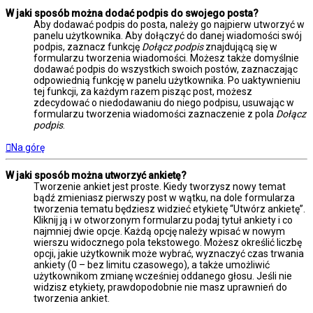
W jaki sposób można dodać podpis do swojego posta?
Aby dodawać podpis do posta, należy go najpierw utworzyć w
panelu użytkownika. Aby dołączyć do danej wiadomości swój
podpis, zaznacz funkcję
Dołącz podpis
znajdującą się w
formularzu tworzenia wiadomości. Możesz także domyślnie
dodawać podpis do wszystkich swoich postów, zaznaczając
odpowiednią funkcję w panelu użytkownika. Po uaktywnieniu
tej funkcji, za każdym razem pisząc post, możesz
zdecydować o niedodawaniu do niego podpisu, usuwając w
formularzu tworzenia wiadomości zaznaczenie z pola
Dołącz
podpis
.
Na górę
W jaki sposób można utworzyć ankietę?
Tworzenie ankiet jest proste. Kiedy tworzysz nowy temat
bądź zmieniasz pierwszy post w wątku, na dole formularza
tworzenia tematu będziesz widzieć etykietę “Utwórz ankietę”.
Kliknij ją i w otworzonym formularzu podaj tytuł ankiety i co
najmniej dwie opcje. Każdą opcję należy wpisać w nowym
wierszu widocznego pola tekstowego. Możesz określić liczbę
opcji, jakie użytkownik może wybrać, wyznaczyć czas trwania
ankiety (0 – bez limitu czasowego), a także umożliwić
użytkownikom zmianę wcześniej oddanego głosu. Jeśli nie
widzisz etykiety, prawdopodobnie nie masz uprawnień do
tworzenia ankiet.