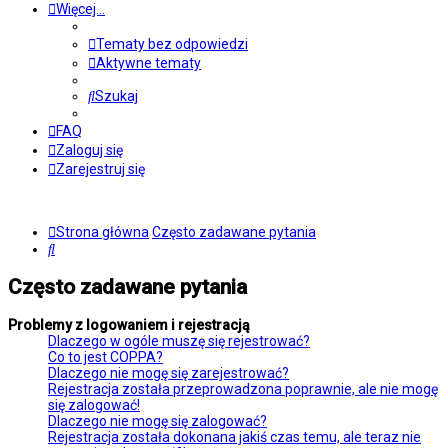
Więcej…
Tematy bez odpowiedzi
Aktywne tematy
Szukaj
FAQ
Zaloguj się
Zarejestruj się
Strona główna
Często zadawane pytania
Szukaj
Często zadawane pytania
Problemy z logowaniem i rejestracją
Dlaczego w ogóle muszę się rejestrować?
Co to jest COPPA?
Dlaczego nie mogę się zarejestrować?
Rejestracja została przeprowadzona poprawnie, ale nie mogę
się zalogować!
Dlaczego nie mogę się zalogować?
Rejestracja została dokonana jakiś czas temu, ale teraz nie