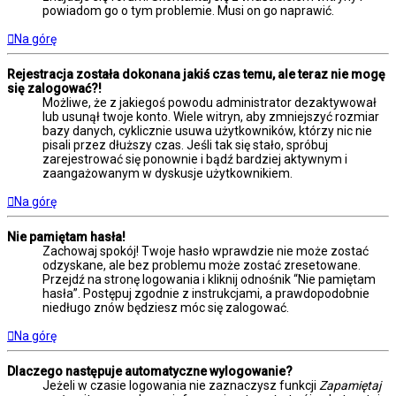
powiadom go o tym problemie. Musi on go naprawić.
Na górę
Rejestracja została dokonana jakiś czas temu, ale teraz nie mogę
się zalogować?!
Możliwe, że z jakiegoś powodu administrator dezaktywował
lub usunął twoje konto. Wiele witryn, aby zmniejszyć rozmiar
bazy danych, cyklicznie usuwa użytkowników, którzy nic nie
pisali przez dłuższy czas. Jeśli tak się stało, spróbuj
zarejestrować się ponownie i bądź bardziej aktywnym i
zaangażowanym w dyskusje użytkownikiem.
Na górę
Nie pamiętam hasła!
Zachowaj spokój! Twoje hasło wprawdzie nie może zostać
odzyskane, ale bez problemu może zostać zresetowane.
Przejdź na stronę logowania i kliknij odnośnik “Nie pamiętam
hasła”. Postępuj zgodnie z instrukcjami, a prawdopodobnie
niedługo znów będziesz móc się zalogować.
Na górę
Dlaczego następuje automatyczne wylogowanie?
Jeżeli w czasie logowania nie zaznaczysz funkcji
Zapamiętaj