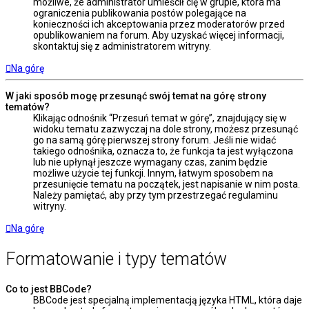
możliwe, że administrator umieścił cię w grupie, która ma
ograniczenia publikowania postów polegające na
konieczności ich akceptowania przez moderatorów przed
opublikowaniem na forum. Aby uzyskać więcej informacji,
skontaktuj się z administratorem witryny.
Na górę
W jaki sposób mogę przesunąć swój temat na górę strony
tematów?
Klikając odnośnik “Przesuń temat w górę”, znajdujący się w
widoku tematu zazwyczaj na dole strony, możesz przesunąć
go na samą górę pierwszej strony forum. Jeśli nie widać
takiego odnośnika, oznacza to, że funkcja ta jest wyłączona
lub nie upłynął jeszcze wymagany czas, zanim będzie
możliwe użycie tej funkcji. Innym, łatwym sposobem na
przesunięcie tematu na początek, jest napisanie w nim posta.
Należy pamiętać, aby przy tym przestrzegać regulaminu
witryny.
Na górę
Formatowanie i typy tematów
Co to jest BBCode?
BBCode jest specjalną implementacją języka HTML, która daje