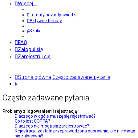
Więcej…
Tematy bez odpowiedzi
Aktywne tematy
Szukaj
FAQ
Zaloguj się
Zarejestruj się
Strona główna
Często zadawane pytania
Szukaj
Często zadawane pytania
Problemy z logowaniem i rejestracją
Dlaczego w ogóle muszę się rejestrować?
Co to jest COPPA?
Dlaczego nie mogę się zarejestrować?
Rejestracja została przeprowadzona poprawnie, ale nie mogę
się zalogować!