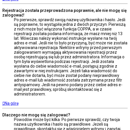
Rejestracja została przeprowadzona poprawnie, ale nie mogę się
zalogować!
Po pierwsze, sprawdź swoją nazwę użytkownika i hasło. Jeśli
są poprawne, to wystąpiła jedna z dwóch przyczyn. Pierwszą
z nich może być włączona funkcja COPPA, a w czasie
rejestracji została podana informacja, że masz mniej niż 13
lat. Wówczas należy wykonać instrukcje wysłane na twój
adres e-mail. Jeśli nie to było przyczyną, być może nie została
aktywowana rejestracja. Niektóre witryny przed pierwszym
zalogowaniem wymagają aktywowania rejestracji przez
osobę rejestrującą się lub przez administratora. Informacja o
tym była wyświetlona podczas rejestracji. Jeśli została
wysłana do ciebie wiadomość e-mail, postępuj zgodnie z
zawartymi w niej instrukcjami. Jeżeli taka wiadomość do
ciebie nie dotarła, być może został podany nieprawidłowy
adres e-mail lub wiadomość została zatrzymana przez filtr
antyspamowy. Jeśli na pewno podany przez ciebie adres e-
mail jest prawidłowy, spróbuj skontaktować się z
administratorem.
Na górę
Dlaczego nie mogę się zalogować?
Powodów może być kilka. Po pierwsze sprawdź, czy twoja
nazwa użytkownika i hasło są prawidłowe. Jeżeli są
prawidłowe, skontaktuj się z właścicielem witryny i zapytaj,