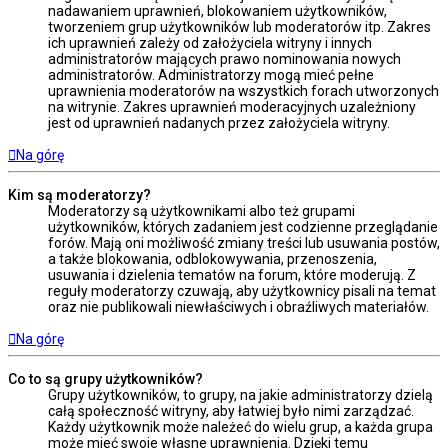
nadawaniem uprawnień, blokowaniem użytkowników,
tworzeniem grup użytkowników lub moderatorów itp. Zakres
ich uprawnień zależy od założyciela witryny i innych
administratorów mających prawo nominowania nowych
administratorów. Administratorzy mogą mieć pełne
uprawnienia moderatorów na wszystkich forach utworzonych
na witrynie. Zakres uprawnień moderacyjnych uzależniony
jest od uprawnień nadanych przez założyciela witryny.
Na górę
Kim są moderatorzy?
Moderatorzy są użytkownikami albo też grupami
użytkowników, których zadaniem jest codzienne przeglądanie
forów. Mają oni możliwość zmiany treści lub usuwania postów,
a także blokowania, odblokowywania, przenoszenia,
usuwania i dzielenia tematów na forum, które moderują. Z
reguły moderatorzy czuwają, aby użytkownicy pisali na temat
oraz nie publikowali niewłaściwych i obraźliwych materiałów.
Na górę
Co to są grupy użytkowników?
Grupy użytkowników, to grupy, na jakie administratorzy dzielą
całą społeczność witryny, aby łatwiej było nimi zarządzać.
Każdy użytkownik może należeć do wielu grup, a każda grupa
może mieć swoje własne uprawnienia. Dzięki temu