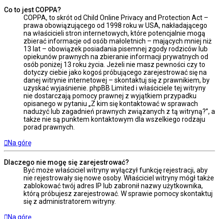
Co to jest COPPA?
COPPA, to skrót od Child Online Privacy and Protection Act –
prawa obowiązującego od 1998 roku w USA, nakładającego
na właścicieli stron internetowych, które potencjalnie mogą
zbierać informacje od osób małoletnich – mających mniej niż
13 lat – obowiązek posiadania pisemnej zgody rodziców lub
opiekunów prawnych na zbieranie informacji prywatnych od
osób poniżej 13 roku życia. Jeżeli nie masz pewności czy to
dotyczy ciebie jako kogoś próbującego zarejestrować się na
danej witrynie internetowej – skontaktuj się z prawnikiem, by
uzyskać wyjaśnienie. phpBB Limited i właściciele tej witryny
nie dostarczają pomocy prawnej z wyjątkiem przypadku
opisanego w pytaniu „Z kim się kontaktować w sprawach
nadużyć lub zagadnień prawnych związanych z tą witryną?”, a
także nie są punktem kontaktowym dla wszelkiego rodzaju
porad prawnych.
Na górę
Dlaczego nie mogę się zarejestrować?
Być może właściciel witryny wyłączył funkcję rejestracji, aby
nie rejestrowały się nowe osoby. Właściciel witryny mógł także
zablokować twój adres IP lub zabronił nazwy użytkownika,
którą próbujesz zarejestrować. W sprawie pomocy skontaktuj
się z administratorem witryny.
Na górę