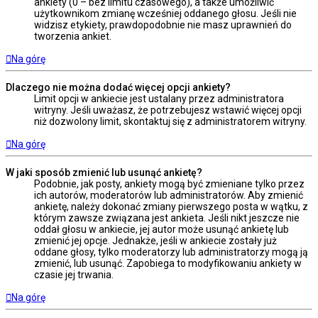
ankiety (0 – bez limitu czasowego), a także umożliwić
użytkownikom zmianę wcześniej oddanego głosu. Jeśli nie
widzisz etykiety, prawdopodobnie nie masz uprawnień do
tworzenia ankiet.
Na górę
Dlaczego nie można dodać więcej opcji ankiety?
Limit opcji w ankiecie jest ustalany przez administratora
witryny. Jeśli uważasz, że potrzebujesz wstawić więcej opcji
niż dozwolony limit, skontaktuj się z administratorem witryny.
Na górę
W jaki sposób zmienić lub usunąć ankietę?
Podobnie, jak posty, ankiety mogą być zmieniane tylko przez
ich autorów, moderatorów lub administratorów. Aby zmienić
ankietę, należy dokonać zmiany pierwszego posta w wątku, z
którym zawsze związana jest ankieta. Jeśli nikt jeszcze nie
oddał głosu w ankiecie, jej autor może usunąć ankietę lub
zmienić jej opcje. Jednakże, jeśli w ankiecie zostały już
oddane głosy, tylko moderatorzy lub administratorzy mogą ją
zmienić, lub usunąć. Zapobiega to modyfikowaniu ankiety w
czasie jej trwania.
Na górę