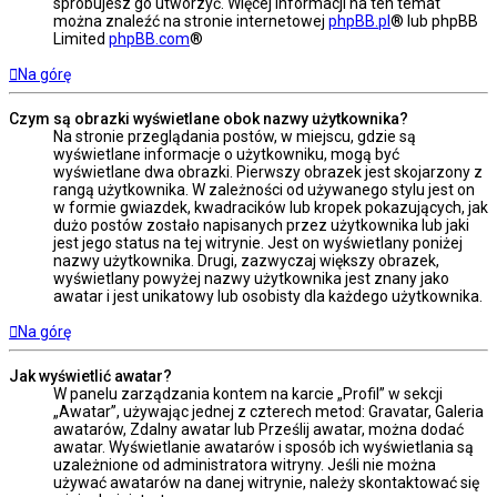
spróbujesz go utworzyć. Więcej informacji na ten temat
można znaleźć na stronie internetowej
phpBB.pl
® lub phpBB
Limited
phpBB.com
®
Na górę
Czym są obrazki wyświetlane obok nazwy użytkownika?
Na stronie przeglądania postów, w miejscu, gdzie są
wyświetlane informacje o użytkowniku, mogą być
wyświetlane dwa obrazki. Pierwszy obrazek jest skojarzony z
rangą użytkownika. W zależności od używanego stylu jest on
w formie gwiazdek, kwadracików lub kropek pokazujących, jak
dużo postów zostało napisanych przez użytkownika lub jaki
jest jego status na tej witrynie. Jest on wyświetlany poniżej
nazwy użytkownika. Drugi, zazwyczaj większy obrazek,
wyświetlany powyżej nazwy użytkownika jest znany jako
awatar i jest unikatowy lub osobisty dla każdego użytkownika.
Na górę
Jak wyświetlić awatar?
W panelu zarządzania kontem na karcie „Profil” w sekcji
„Awatar”, używając jednej z czterech metod: Gravatar, Galeria
awatarów, Zdalny awatar lub Prześlij awatar, można dodać
awatar. Wyświetlanie awatarów i sposób ich wyświetlania są
uzależnione od administratora witryny. Jeśli nie można
używać awatarów na danej witrynie, należy skontaktować się