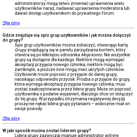
administratorzy mogą łatwo zmieniać uprawnienia wielu
użytkowników naraz, nadawać uprawnienia moderatora lub
dawać dostęp użytkownikom do prywatnego forum.
Na górę
Gdzie znajduje się spis grup użytkowników i jak można dołączyć
do grupy?
Spis grup użytkowników można zobaczyć, otwierając kartę
Grupy
znajdującą się w panelu zarządzania kontem, który
otwiera się po kliknięciu odnośnika
Moje konto
. Nie wszystkie
grupy są dostępne dla każdego. Niektóre mogą wymagać
akceptacji przyjęcia nowego członka, niektóre mogą być
zamknięte, a jeszcze inne mogą mieć ukrytych członków.
Użytkownik może poprosić o przyjęcie do danej grupy,
naciskając odpowiedni przycisk. Prośba o przyjęcie do grupy,
która wymaga akceptacji przyjęcia nowego członka, musi
zostać zaakceptowana przez lidera grupy. Może on poprosić
użytkownika o podanie wyjaśnień, dlaczego chce on dołączyć
do tej grupy. W przypadku otrzymania negatywnej decyzji
proszę nie nękać lidera grupy pytaniami – widocznie miał on
swoje powody.
Na górę
W jaki sposób można zostać liderem grupy?
Lidera grupy zazwyczaj mianuje administrator witryny