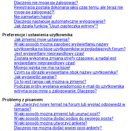
Dlaczego nie mogę się zalogować?
Rejestracja została dokonana jakiś czas temu, ale teraz nie
mogę się zalogować?!
Nie pamiętam hasła!
Dlaczego następuje automatyczne wylogowanie?
Jak działa funkcja “Usuń ciasteczka witryny”?
Preferencje i ustawienia użytkownika
Jak zmienić moje ustawienia?
W jaki sposób można zapobiec wyświetlaniu nazwy
użytkownika na liście użytkowników przeglądających forum?
Jest wyświetlany nieprawidłowy czas!
Została wykonana zmiana strefy czasowej, a nadal jest
wyświetlany nieprawidłowy czas!
Mojego języka nie ma na liście!
Czym są obrazki wyświetlane obok nazwy użytkownika?
Jak wyświetlić awatar?
Co to jest ranga i jak można ją zmienić?
Podczas próby wysłania wiadomości e-mail do użytkownika
witryna prosi mnie o zalogowanie. Dlaczego?
Problemy z pisaniem
Jak utworzyć nowy temat na forum lub wysłać odpowiedź w
temacie?
W jaki sposób można zmienić lub usunąć post?
W jaki sposób można dodać podpis do swojego posta?
W jaki sposób można utworzyć ankietę?
Dlaczego nie można dodać więcej opcji ankiety?