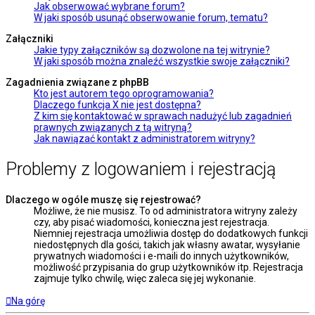
Jak obserwować wybrane forum?
W jaki sposób usunąć obserwowanie forum, tematu?
Załączniki
Jakie typy załączników są dozwolone na tej witrynie?
W jaki sposób można znaleźć wszystkie swoje załączniki?
Zagadnienia związane z phpBB
Kto jest autorem tego oprogramowania?
Dlaczego funkcja X nie jest dostępna?
Z kim się kontaktować w sprawach nadużyć lub zagadnień
prawnych związanych z tą witryną?
Jak nawiązać kontakt z administratorem witryny?
Problemy z logowaniem i rejestracją
Dlaczego w ogóle muszę się rejestrować?
Możliwe, że nie musisz. To od administratora witryny zależy
czy, aby pisać wiadomości, konieczna jest rejestracja.
Niemniej rejestracja umożliwia dostęp do dodatkowych funkcji
niedostępnych dla gości, takich jak własny awatar, wysyłanie
prywatnych wiadomości i e-maili do innych użytkowników,
możliwość przypisania do grup użytkowników itp. Rejestracja
zajmuje tylko chwilę, więc zaleca się jej wykonanie.
Na górę