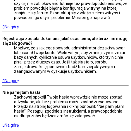
czy cię nie zablokowano. Istnieje też prawdopodobieństwo, że
problem powoduje błędna konfiguracja witryny, na której
znajduje się forum. Skontaktuj się z właścicielem witryny i
powiadom go o tym problemie. Musi on go naprawić.
Na górę
Rejestracja została dokonana jakiś czas temu, ale teraz nie mogę
się zalogować?!
Możliwe, że z jakiegoś powodu administrator dezaktywował
lub usunął twoje konto. Wiele witryn, aby zmniejszyć rozmiar
bazy danych, cyklicznie usuwa użytkowników, którzy nic nie
pisali przez dłuższy czas. Jeśli tak się stało, spróbuj
zarejestrować się ponownie i bądź bardziej aktywnym i
zaangażowanym w dyskusje użytkownikiem.
Na górę
Nie pamiętam hasła!
Zachowaj spokój! Twoje hasło wprawdzie nie może zostać
odzyskane, ale bez problemu może zostać zresetowane.
Przejdź na stronę logowania i kliknij odnośnik “Nie pamiętam
hasła”. Postępuj zgodnie z instrukcjami, a prawdopodobnie
niedługo znów będziesz móc się zalogować.
Na górę