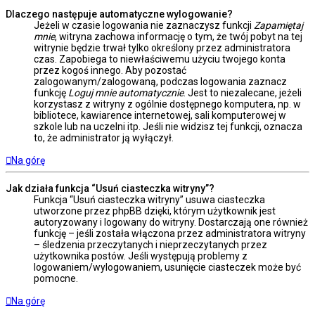
Dlaczego następuje automatyczne wylogowanie?
Jeżeli w czasie logowania nie zaznaczysz funkcji
Zapamiętaj
mnie
, witryna zachowa informację o tym, że twój pobyt na tej
witrynie będzie trwał tylko określony przez administratora
czas. Zapobiega to niewłaściwemu użyciu twojego konta
przez kogoś innego. Aby pozostać
zalogowanym/zalogowaną, podczas logowania zaznacz
funkcję
Loguj mnie automatycznie
. Jest to niezalecane, jeżeli
korzystasz z witryny z ogólnie dostępnego komputera, np. w
bibliotece, kawiarence internetowej, sali komputerowej w
szkole lub na uczelni itp. Jeśli nie widzisz tej funkcji, oznacza
to, że administrator ją wyłączył.
Na górę
Jak działa funkcja “Usuń ciasteczka witryny”?
Funkcja “Usuń ciasteczka witryny” usuwa ciasteczka
utworzone przez phpBB dzięki, którym użytkownik jest
autoryzowany i logowany do witryny. Dostarczają one również
funkcję – jeśli została włączona przez administratora witryny
– śledzenia przeczytanych i nieprzeczytanych przez
użytkownika postów. Jeśli występują problemy z
logowaniem/wylogowaniem, usunięcie ciasteczek może być
pomocne.
Na górę