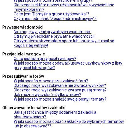
W jaki sposób można zostać liderem grupy?
Dlaczego niektóre nazwy użytkowników są wyświetlane
innymi kolorami?
Co to jest “Domyślna grupa użytkownika”?
Czym jest odnośnik “Zespół administracyjny”?
Prywatne wiadomości
Nie mogę wysyłać prywatnych wiadomości!
Otrzymuję niechciane prywatne wiadomości!
Otrzymałem/otrzymałam spam lub obraźliwy e-mail od
kogoś z tej witryny!
Przyjaciele i wrogowie
Co to jest lista przyjaciół i wrogów?
W jaki sposób można dodawać/usuwać użytkowników z listy
przyjaciół lub wrogów?
Przeszukiwanie forów
W jaki sposób można przeszukiwać fora?
Dlaczego moje wyszukiwanie nie zwraca wyników?
Dlaczego moje wyszukiwanie zwraca pustą stronę?!
Jak można wyszukać użytkowników?
W jaki sposób można znaleźć swoje posty i tematy?
Obserwowanie tematów i zakładki
Jaka jest różnica między dodaniem zakładki a
obserwowaniem?
W jaki sposób można dodać zakładkę do wybranych tematów
lub je obserwować??