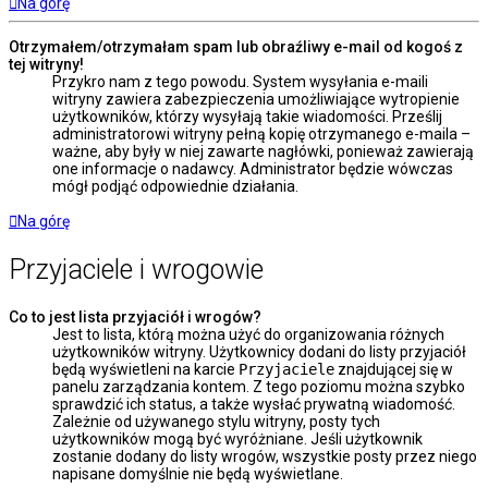
Na górę
Otrzymałem/otrzymałam spam lub obraźliwy e-mail od kogoś z
tej witryny!
Przykro nam z tego powodu. System wysyłania e-maili
witryny zawiera zabezpieczenia umożliwiające wytropienie
użytkowników, którzy wysyłają takie wiadomości. Prześlij
administratorowi witryny pełną kopię otrzymanego e-maila –
ważne, aby były w niej zawarte nagłówki, ponieważ zawierają
one informacje o nadawcy. Administrator będzie wówczas
mógł podjąć odpowiednie działania.
Na górę
Przyjaciele i wrogowie
Co to jest lista przyjaciół i wrogów?
Jest to lista, którą można użyć do organizowania różnych
użytkowników witryny. Użytkownicy dodani do listy przyjaciół
będą wyświetleni na karcie
Przyjaciele
znajdującej się w
panelu zarządzania kontem. Z tego poziomu można szybko
sprawdzić ich status, a także wysłać prywatną wiadomość.
Zależnie od używanego stylu witryny, posty tych
użytkowników mogą być wyróżniane. Jeśli użytkownik
zostanie dodany do listy wrogów, wszystkie posty przez niego
napisane domyślnie nie będą wyświetlane.