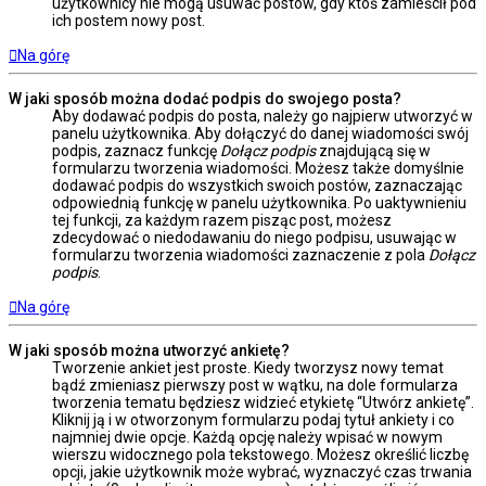
użytkownicy nie mogą usuwać postów, gdy ktoś zamieścił pod
ich postem nowy post.
Na górę
W jaki sposób można dodać podpis do swojego posta?
Aby dodawać podpis do posta, należy go najpierw utworzyć w
panelu użytkownika. Aby dołączyć do danej wiadomości swój
podpis, zaznacz funkcję
Dołącz podpis
znajdującą się w
formularzu tworzenia wiadomości. Możesz także domyślnie
dodawać podpis do wszystkich swoich postów, zaznaczając
odpowiednią funkcję w panelu użytkownika. Po uaktywnieniu
tej funkcji, za każdym razem pisząc post, możesz
zdecydować o niedodawaniu do niego podpisu, usuwając w
formularzu tworzenia wiadomości zaznaczenie z pola
Dołącz
podpis
.
Na górę
W jaki sposób można utworzyć ankietę?
Tworzenie ankiet jest proste. Kiedy tworzysz nowy temat
bądź zmieniasz pierwszy post w wątku, na dole formularza
tworzenia tematu będziesz widzieć etykietę “Utwórz ankietę”.
Kliknij ją i w otworzonym formularzu podaj tytuł ankiety i co
najmniej dwie opcje. Każdą opcję należy wpisać w nowym
wierszu widocznego pola tekstowego. Możesz określić liczbę
opcji, jakie użytkownik może wybrać, wyznaczyć czas trwania