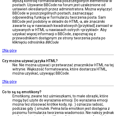
lepszą kontrolę formatowania poszczególnych elementów w
postach. Używanie BBCode na forum jest uzależnione od
ustawień określanych przez administratora. Można wyłączyć
BBCode w poszczególnych postach, zaznaczając
odpowiednią funkcję w formularzu tworzenia posta. Sam
BBCode jest podobny w składni do HTML-a, ale znaczniki
zawarte są w nawiasach kwadratowych [przykład] zamiast w
używanych w HTML-u nawiasach ostrych <przykład>. Aby
uzyskać więcej informacji o BBCode, zapoznaj się z
przewodnikiem dostępnym ze strony tworzenia posta po
kliknięciu odnośnika
BBCode
.
Na górę
Czy można używać języka HTML?
Nie. Nie można używać i przetwarzać znaczników HTML na tej
witrynie. Większość formatowania, które dostarcza HTML,
można uzyskać, używając BBCode.
Na górę
Co to są są emotikony?
Emotikony, zwane też uśmieszkami, to małe obrazki, które
mogą być użyte do wyrażania emocji. Do wyrażania emocji
można też stosować krótkie kody, np. :) oznacza radość,
podczas gdy :( smutek. Pełna lista emotikon jest dostępna z
poziomu formularza tworzenia wiadomości. Nie należy jednak