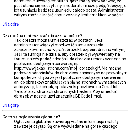
nadmiernie używać emotikon, gdyż mogą spowodować, że
post stanie się nieczytelny i moderator może podjąć decyzję o
ich usunięciu bądź też usunięciu całego posta. Administrator
witryny może określić dopuszczalny limit emotikon w poście.
Na górę
Czy można umieszczać obrazki w poście?
Tak, obrazki można umieszczać w postach. Jeśli
administrator włączył możliwość zamieszczania
załączników, można wgrać obrazek bezpośrednio na witrynę.
Jeśli ta funkcja nie działa, aby obrazek był wyświetlany na
forum, należy podać odnośnik do obrazka umieszczonego na
publicznie dostępnym serwerze, np.
http://www.jakas_strona.com/moj_obrazek.gif. Nie można
podawać odnośników do obrazków zapisanych na prywatnym
komputerze, chyba że jest publicznie dostępnym serwerem
ani do obrazków znajdujących się na stronach wymagających
autoryzacji, takich jak, np. skrzynki pocztowe na Gmail lub
Yahoo! oraz stronach chronionych hasłem. Aby umieścić
obrazek w poście, użyj znacznika BBCode
[img]
.
Na górę
Co to są ogłoszenia globalne?
Ogłoszenia globalne zawierają ważne informacje i należy
zawsze je czytać. Są one wyświetlane na górze każdego