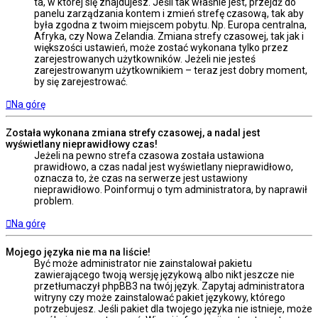
ta, w której się znajdujesz. Jeśli tak właśnie jest, przejdź do
panelu zarządzania kontem i zmień strefę czasową, tak aby
była zgodna z twoim miejscem pobytu. Np. Europa centralna,
Afryka, czy Nowa Zelandia. Zmiana strefy czasowej, tak jak i
większości ustawień, może zostać wykonana tylko przez
zarejestrowanych użytkowników. Jeżeli nie jesteś
zarejestrowanym użytkownikiem – teraz jest dobry moment,
by się zarejestrować.
Na górę
Została wykonana zmiana strefy czasowej, a nadal jest
wyświetlany nieprawidłowy czas!
Jeżeli na pewno strefa czasowa została ustawiona
prawidłowo, a czas nadal jest wyświetlany nieprawidłowo,
oznacza to, że czas na serwerze jest ustawiony
nieprawidłowo. Poinformuj o tym administratora, by naprawił
problem.
Na górę
Mojego języka nie ma na liście!
Być może administrator nie zainstalował pakietu
zawierającego twoją wersję językową albo nikt jeszcze nie
przetłumaczył phpBB3 na twój język. Zapytaj administratora
witryny czy może zainstalować pakiet językowy, którego
potrzebujesz. Jeśli pakiet dla twojego języka nie istnieje, może