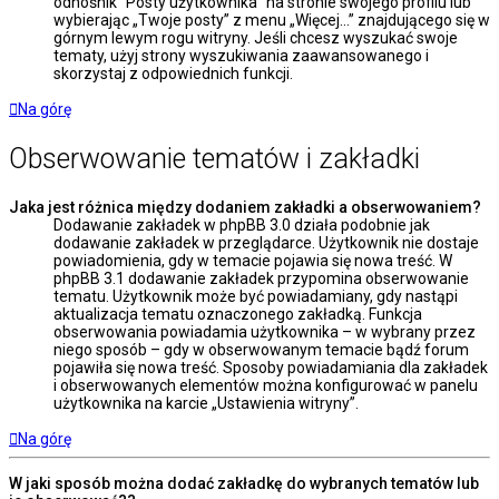
odnośnik “Posty użytkownika” na stronie swojego profilu lub
wybierając „Twoje posty” z menu „Więcej…” znajdującego się w
górnym lewym rogu witryny. Jeśli chcesz wyszukać swoje
tematy, użyj strony wyszukiwania zaawansowanego i
skorzystaj z odpowiednich funkcji.
Na górę
Obserwowanie tematów i zakładki
Jaka jest różnica między dodaniem zakładki a obserwowaniem?
Dodawanie zakładek w phpBB 3.0 działa podobnie jak
dodawanie zakładek w przeglądarce. Użytkownik nie dostaje
powiadomienia, gdy w temacie pojawia się nowa treść. W
phpBB 3.1 dodawanie zakładek przypomina obserwowanie
tematu. Użytkownik może być powiadamiany, gdy nastąpi
aktualizacja tematu oznaczonego zakładką. Funkcja
obserwowania powiadamia użytkownika – w wybrany przez
niego sposób – gdy w obserwowanym temacie bądź forum
pojawiła się nowa treść. Sposoby powiadamiania dla zakładek
i obserwowanych elementów można konfigurować w panelu
użytkownika na karcie „Ustawienia witryny”.
Na górę
W jaki sposób można dodać zakładkę do wybranych tematów lub