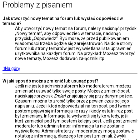
Problemy z pisaniem
Jak utworzyć nowy temat na forum lub wysłać odpowiedź w
temacie?
Aby utworzyć nowy temat na forum, należy nacisnąć przycisk
„Nowy temat”, aby odpowiedzieć w temacie, nacisnąć
przycisk „Odpowiedz”. Być może, że przed publikowaniem
wiadomości trzeba będzie się zarejestrować. Na dole strony
forum lub strony tematów jest wyświetlana lista uprawnień
użytkownika na każdym forum. Na przykład: Możesz tworzyć
nowe tematy, Możesz dodawać załączniki itp.
Na górę
W jaki sposób można zmienić lub usunąć post?
Jeśli nie jesteś administratorem lub moderatorem, możesz
zmieniać i usuwać tylko swoje posty. Możesz zmienić post,
naciskając przycisk
Zmień
znajdujący się przy danym poście.
Czasami można to zrobić tylko przez pewien czas po jego
napisaniu. Jeżeli ktoś odpowiedział na ten post, pod twoim
postem pojawi się informacja ile razy i kiedy ostatni raz post
był zmieniany. Informacja ta wyświetli się tylko wtedy, jeśli
ktoś zamieścił pod tym postem kolejny post. Jeśli post zmienił
moderator lub administrator, informacja ta nie zostanie
wyświetlona. Administratorzy i moderatorzy mogą zostawić
notatkę z informacją, dlaczego ten post zmieniali. Zwykli