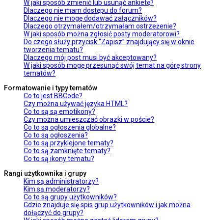
W jaki sposób zmienić lub usunąć ankietę?
Dlaczego nie mam dostępu do forum?
Dlaczego nie mogę dodawać załączników?
Dlaczego otrzymałem/otrzymałam ostrzeżenie?
W jaki sposób można zgłosić posty moderatorowi?
Do czego służy przycisk “Zapisz” znajdujący się w oknie
tworzenia tematu?
Dlaczego mój post musi być akceptowany?
W jaki sposób mogę przesunąć swój temat na górę strony
tematów?
Formatowanie i typy tematów
Co to jest BBCode?
Czy można używać języka HTML?
Co to są są emotikony?
Czy można umieszczać obrazki w poście?
Co to są ogłoszenia globalne?
Co to są ogłoszenia?
Co to są przyklejone tematy?
Co to są zamknięte tematy?
Co to są ikony tematu?
Rangi użytkownika i grupy
Kim są administratorzy?
Kim są moderatorzy?
Co to są grupy użytkowników?
Gdzie znajduje się spis grup użytkowników i jak można
dołączyć do grupy?