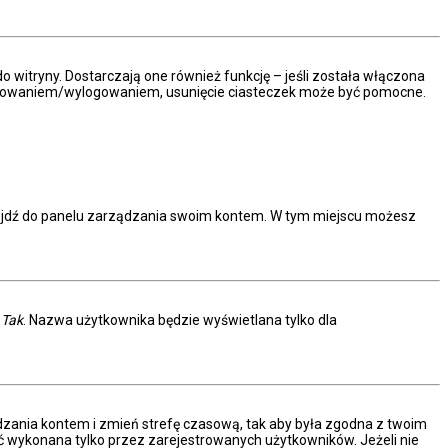
 witryny. Dostarczają one również funkcję – jeśli została włączona
 logowaniem/wylogowaniem, usunięcie ciasteczek może być pomocne.
rzejdź do panelu zarządzania swoim kontem. W tym miejscu możesz
.
c
Tak
. Nazwa użytkownika będzie wyświetlana tylko dla
arządzania kontem i zmień strefę czasową, tak aby była zgodna z twoim
ać wykonana tylko przez zarejestrowanych użytkowników. Jeżeli nie