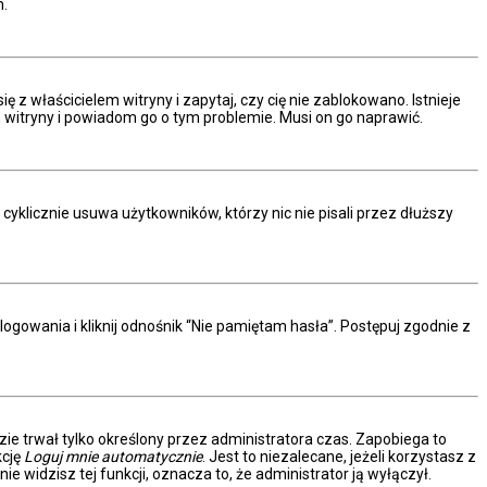
m.
z właścicielem witryny i zapytaj, czy cię nie zablokowano. Istnieje
m witryny i powiadom go o tym problemie. Musi on go naprawić.
yklicznie usuwa użytkowników, którzy nic nie pisali przez dłuższy
owania i kliknij odnośnik “Nie pamiętam hasła”. Postępuj zgodnie z
dzie trwał tylko określony przez administratora czas. Zapobiega to
kcję
Loguj mnie automatycznie
. Jest to niezalecane, jeżeli korzystasz z
ie widzisz tej funkcji, oznacza to, że administrator ją wyłączył.