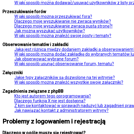
W jaki sposób można dodawać/usuwać użytkowników z listy prz
Przeszukiwanie forów
W jaki sposób można przeszukiwać fora?
Dlaczego moje wyszukiwanie nie zwraca wyników?
Dlaczego moje wyszukiwanie zwraca pustą stronę?!
Jak można wyszukać użytkowników?
W jaki sposób można znaleźć swoje posty i tematy?
Obserwowanie tematów i zakładki
Jaka jest różnica między dodaniem zakładki a obserwowaniem
W jaki sposób można dodać zakładkę do wybranych tematów l
Jak obserwować wybrane forum?
W jaki sposób usunąć obserwowanie forum, tematu?
Załączniki
Jakie typy załączników są dozwolone na tej witrynie?
W jaki sposób można znaleźć wszystkie swoje załączniki?
Zagadnienia związane z phpBB
Kto jest autorem tego oprogramowania?
Dlaczego funkcja X nie jest dostępna?
Z kim się kontaktować w sprawach nadużyć lub zagadnień praw
Jak nawiązać kontakt z administratorem witryny?
Problemy z logowaniem i rejestracją
Dlaczego w ogóle muszę się rejestrować?