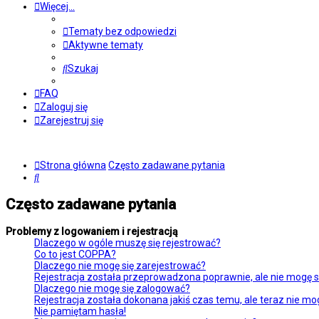
Więcej…
Tematy bez odpowiedzi
Aktywne tematy
Szukaj
FAQ
Zaloguj się
Zarejestruj się
Strona główna
Często zadawane pytania
Szukaj
Często zadawane pytania
Problemy z logowaniem i rejestracją
Dlaczego w ogóle muszę się rejestrować?
Co to jest COPPA?
Dlaczego nie mogę się zarejestrować?
Rejestracja została przeprowadzona poprawnie, ale nie mogę s
Dlaczego nie mogę się zalogować?
Rejestracja została dokonana jakiś czas temu, ale teraz nie mo
Nie pamiętam hasła!