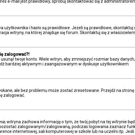
res e-mail jest prawidłowy, spróbuj skontaktować się z administratore
żytkownika i hasło są prawidłowe. Jeżeli są prawidłowe, skontaktuj się 
a witryny, na której znajduje się forum. Skontaktuj się z właściciele
się zalogować?!
sunął twoje konto. Wiele witryn, aby zmniejszyć rozmiar bazy danych, c
 i bądź bardziej aktywnym i zaangażowanym w dyskusje użytkownikiem.
kane, ale bez problemu może zostać zresetowane. Przejdź na stronę log
ię zalogować.
nie
, witryna zachowa informację o tym, że twój pobyt na tej witrynie bę
y pozostać zalogowanym/zalogowaną, podczas logowania zaznacz fun
ence internetowej, sali komputerowej w szkole lub na uczelni itp. Jeśli n