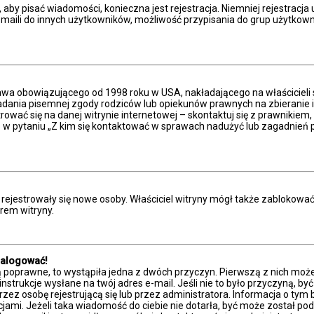
, aby pisać wiadomości, konieczna jest rejestracja. Niemniej rejestracj
aili do innych użytkowników, możliwość przypisania do grup użytkowników
prawa obowiązującego od 1998 roku w USA, nakładającego na właścicieli 
adania pisemnej zgody rodziców lub opiekunów prawnych na zbieranie in
ować się na danej witrynie internetowej – skontaktuj się z prawnikiem, b
w pytaniu „Z kim się kontaktować w sprawach nadużyć lub zagadnień p
ie rejestrowały się nowe osoby. Właściciel witryny mógł także zablokowa
rem witryny.
zalogować!
ą poprawne, to wystąpiła jedna z dwóch przyczyn. Pierwszą z nich moż
nstrukcje wysłane na twój adres e-mail. Jeśli nie to było przyczyną, by
 osobę rejestrującą się lub przez administratora. Informacja o tym był
cjami. Jeżeli taka wiadomość do ciebie nie dotarła, być może został 