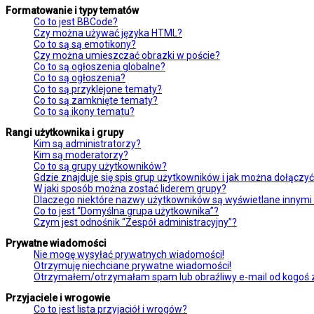
Formatowanie i typy tematów
Co to jest BBCode?
Czy można używać języka HTML?
Co to są są emotikony?
Czy można umieszczać obrazki w poście?
Co to są ogłoszenia globalne?
Co to są ogłoszenia?
Co to są przyklejone tematy?
Co to są zamknięte tematy?
Co to są ikony tematu?
Rangi użytkownika i grupy
Kim są administratorzy?
Kim są moderatorzy?
Co to są grupy użytkowników?
Gdzie znajduje się spis grup użytkowników i jak można dołączy
W jaki sposób można zostać liderem grupy?
Dlaczego niektóre nazwy użytkowników są wyświetlane innymi
Co to jest “Domyślna grupa użytkownika”?
Czym jest odnośnik “Zespół administracyjny”?
Prywatne wiadomości
Nie mogę wysyłać prywatnych wiadomości!
Otrzymuję niechciane prywatne wiadomości!
Otrzymałem/otrzymałam spam lub obraźliwy e-mail od kogoś z 
Przyjaciele i wrogowie
Co to jest lista przyjaciół i wrogów?