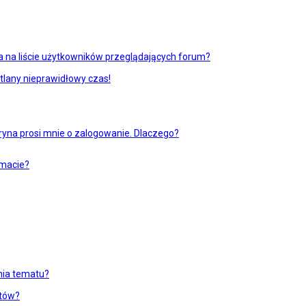
 na liście użytkowników przeglądających forum?
tlany nieprawidłowy czas!
ryna prosi mnie o zalogowanie. Dlaczego?
emacie?
enia tematu?
atów?