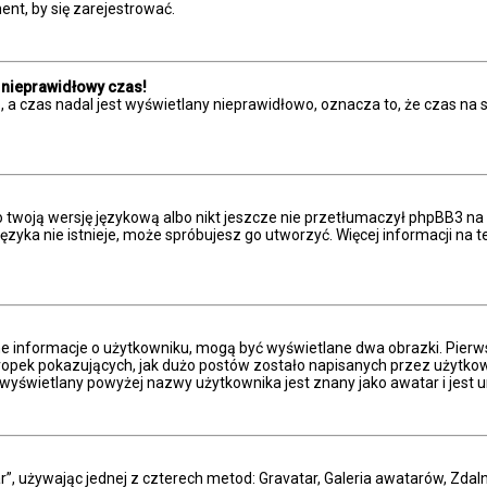
nt, by się zarejestrować.
 nieprawidłowy czas!
 a czas nadal jest wyświetlany nieprawidłowo, oznacza to, że czas na 
 twoją wersję językową albo nikt jeszcze nie przetłumaczył phpBB3 na 
 języka nie istnieje, może spróbujesz go utworzyć. Więcej informacji n
ne informacje o użytkowniku, mogą być wyświetlane dwa obrazki. Pierw
pek pokazujących, jak dużo postów zostało napisanych przez użytkownika
wyświetlany powyżej nazwy użytkownika jest znany jako awatar i jest u
r”, używając jednej z czterech metod: Gravatar, Galeria awatarów, Zdal