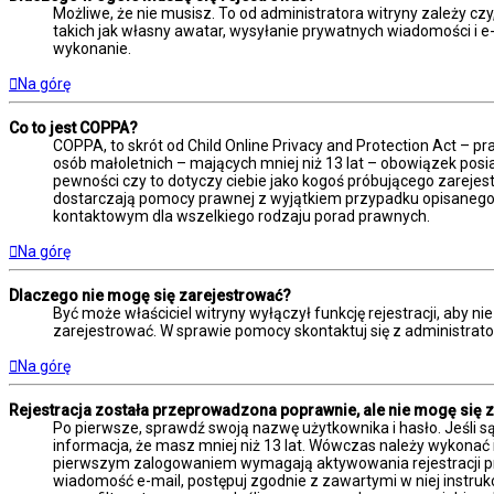
Możliwe, że nie musisz. To od administratora witryny zależy czy
takich jak własny awatar, wysyłanie prywatnych wiadomości i e-m
wykonanie.
Na górę
Co to jest COPPA?
COPPA, to skrót od Child Online Privacy and Protection Act – 
osób małoletnich – mających mniej niż 13 lat – obowiązek posi
pewności czy to dotyczy ciebie jako kogoś próbującego zarejestr
dostarczają pomocy prawnej z wyjątkiem przypadku opisanego 
kontaktowym dla wszelkiego rodzaju porad prawnych.
Na górę
Dlaczego nie mogę się zarejestrować?
Być może właściciel witryny wyłączył funkcję rejestracji, aby n
zarejestrować. W sprawie pomocy skontaktuj się z administrato
Na górę
Rejestracja została przeprowadzona poprawnie, ale nie mogę się 
Po pierwsze, sprawdź swoją nazwę użytkownika i hasło. Jeśli s
informacja, że masz mniej niż 13 lat. Wówczas należy wykonać i
pierwszym zalogowaniem wymagają aktywowania rejestracji przez
wiadomość e-mail, postępuj zgodnie z zawartymi w niej instruk