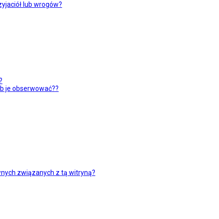
yjaciół lub wrogów?
?
ub je obserwować??
nych związanych z tą witryną?