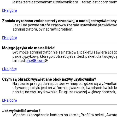
jesteś zarejestrowanym użytkownikiem – teraz jest dobry mome
Na górę
Została wykonana zmiana strefy czasowej, a nadal jest wyświetlany
Jeżeli na pewno strefa czasowa została ustawiona prawidłowo,
administratora, by naprawił problem.
Na górę
Mojego języka nie ma na liście!
Być może administrator nie zainstalował pakietu zawierającego
pakiet językowy, którego potrzebujesz. Jeśli pakiet dla twojego
Limited
phpBB.com
®
Na górę
Czym są obrazki wyświetlane obok nazwy użytkownika?
Na stronie przeglądania postów, w miejscu, gdzie są wyświetla
używanego stylu jest on w formie gwiazdek, kwadracików lub kro
poniżej nazwy użytkownika. Drugi, zazwyczaj większy obrazek, 
Na górę
Jak wyświetlić awatar?
W panelu zarządzania kontem na karcie „Profil” w sekcji „Awata