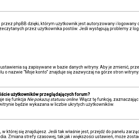
przez phpBB dzięki, którym użytkownik jest autoryzowany i logowany do
eprzeczytanych przez użytkownika postów. Jeśli występują problemy z
 ustawienia są zapisywane w bazie danych witryny. Aby je zmienić, p
u o nazwie “Moje konto” znajduje się zazwyczaj na górze stron witryny
liście użytkowników przeglądających forum?
je się funkcja
Nie pokazuj statusu online
. Włącz tę funkcję, zaznaczają
witrynie będzie wykazana w liczbie ukrytych użytkowników.
a, w której się znajdujesz. Jeśli tak właśnie jest, przejdź do panelu z
dia. Zmiana strefy czasowej, tak jak i większości ustawień, może zost