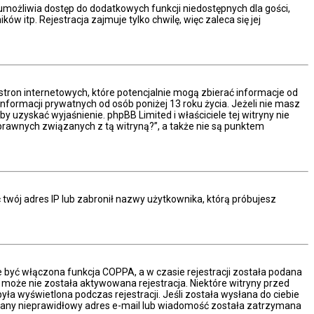
a umożliwia dostęp do dodatkowych funkcji niedostępnych dla gości,
 itp. Rejestracja zajmuje tylko chwilę, więc zaleca się jej
stron internetowych, które potencjalnie mogą zbierać informacje od
formacji prywatnych od osób poniżej 13 roku życia. Jeżeli nie masz
y uzyskać wyjaśnienie. phpBB Limited i właściciele tej witryny nie
rawnych związanych z tą witryną?”, a także nie są punktem
ć twój adres IP lub zabronił nazwy użytkownika, którą próbujesz
e być włączona funkcja COPPA, a w czasie rejestracji została podana
ć może nie została aktywowana rejestracja. Niektóre witryny przed
a wyświetlona podczas rejestracji. Jeśli została wysłana do ciebie
podany nieprawidłowy adres e-mail lub wiadomość została zatrzymana