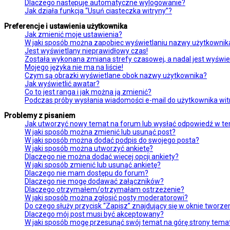
Dlaczego następuje automatyczne wylogowanie?
Jak działa funkcja “Usuń ciasteczka witryny”?
Preferencje i ustawienia użytkownika
Jak zmienić moje ustawienia?
W jaki sposób można zapobiec wyświetlaniu nazwy użytkownika
Jest wyświetlany nieprawidłowy czas!
Została wykonana zmiana strefy czasowej, a nadal jest wyświe
Mojego języka nie ma na liście!
Czym są obrazki wyświetlane obok nazwy użytkownika?
Jak wyświetlić awatar?
Co to jest ranga i jak można ją zmienić?
Podczas próby wysłania wiadomości e-mail do użytkownika wit
Problemy z pisaniem
Jak utworzyć nowy temat na forum lub wysłać odpowiedź w t
W jaki sposób można zmienić lub usunąć post?
W jaki sposób można dodać podpis do swojego posta?
W jaki sposób można utworzyć ankietę?
Dlaczego nie można dodać więcej opcji ankiety?
W jaki sposób zmienić lub usunąć ankietę?
Dlaczego nie mam dostępu do forum?
Dlaczego nie mogę dodawać załączników?
Dlaczego otrzymałem/otrzymałam ostrzeżenie?
W jaki sposób można zgłosić posty moderatorowi?
Do czego służy przycisk “Zapisz” znajdujący się w oknie tworz
Dlaczego mój post musi być akceptowany?
W jaki sposób mogę przesunąć swój temat na górę strony tem