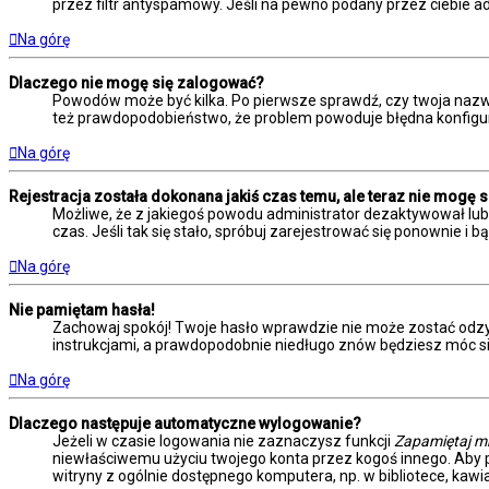
przez filtr antyspamowy. Jeśli na pewno podany przez ciebie ad
Na górę
Dlaczego nie mogę się zalogować?
Powodów może być kilka. Po pierwsze sprawdź, czy twoja nazwa u
też prawdopodobieństwo, że problem powoduje błędna konfiguracj
Na górę
Rejestracja została dokonana jakiś czas temu, ale teraz nie mogę 
Możliwe, że z jakiegoś powodu administrator dezaktywował lub u
czas. Jeśli tak się stało, spróbuj zarejestrować się ponownie
Na górę
Nie pamiętam hasła!
Zachowaj spokój! Twoje hasło wprawdzie nie może zostać odzys
instrukcjami, a prawdopodobnie niedługo znów będziesz móc s
Na górę
Dlaczego następuje automatyczne wylogowanie?
Jeżeli w czasie logowania nie zaznaczysz funkcji
Zapamiętaj m
niewłaściwemu użyciu twojego konta przez kogoś innego. Ab
witryny z ogólnie dostępnego komputera, np. w bibliotece, kawiar