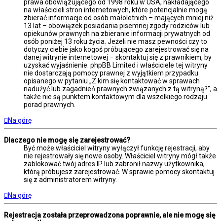
prawa obowiązującego od 1998 roku w USA, nakładającego
na właścicieli stron internetowych, które potencjalnie mogą
zbierać informacje od osób małoletnich – mających mniej niż
13 lat – obowiązek posiadania pisemnej zgody rodziców lub
opiekunów prawnych na zbieranie informacji prywatnych od
osób poniżej 13 roku życia. Jeżeli nie masz pewności czy to
dotyczy ciebie jako kogoś próbującego zarejestrować się na
danej witrynie internetowej – skontaktuj się z prawnikiem, by
uzyskać wyjaśnienie. phpBB Limited i właściciele tej witryny
nie dostarczają pomocy prawnej z wyjątkiem przypadku
opisanego w pytaniu „Z kim się kontaktować w sprawach
nadużyć lub zagadnień prawnych związanych z tą witryną?”, a
także nie są punktem kontaktowym dla wszelkiego rodzaju
porad prawnych.
Na górę
Dlaczego nie mogę się zarejestrować?
Być może właściciel witryny wyłączył funkcję rejestracji, aby
nie rejestrowały się nowe osoby. Właściciel witryny mógł także
zablokować twój adres IP lub zabronił nazwy użytkownika,
którą próbujesz zarejestrować. W sprawie pomocy skontaktuj
się z administratorem witryny.
Na górę
Rejestracja została przeprowadzona poprawnie, ale nie mogę się