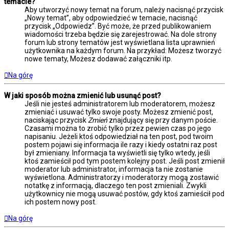
temacie?
Aby utworzyć nowy temat na forum, należy nacisnąć przycisk
„Nowy temat”, aby odpowiedzieć w temacie, nacisnąć
przycisk „Odpowiedz”. Być może, że przed publikowaniem
wiadomości trzeba będzie się zarejestrować. Na dole strony
forum lub strony tematów jest wyświetlana lista uprawnień
użytkownika na każdym forum. Na przykład: Możesz tworzyć
nowe tematy, Możesz dodawać załączniki itp.
Na górę
W jaki sposób można zmienić lub usunąć post?
Jeśli nie jesteś administratorem lub moderatorem, możesz
zmieniać i usuwać tylko swoje posty. Możesz zmienić post,
naciskając przycisk
Zmień
znajdujący się przy danym poście.
Czasami można to zrobić tylko przez pewien czas po jego
napisaniu. Jeżeli ktoś odpowiedział na ten post, pod twoim
postem pojawi się informacja ile razy i kiedy ostatni raz post
był zmieniany. Informacja ta wyświetli się tylko wtedy, jeśli
ktoś zamieścił pod tym postem kolejny post. Jeśli post zmienił
moderator lub administrator, informacja ta nie zostanie
wyświetlona. Administratorzy i moderatorzy mogą zostawić
notatkę z informacją, dlaczego ten post zmieniali. Zwykli
użytkownicy nie mogą usuwać postów, gdy ktoś zamieścił pod
ich postem nowy post.
Na górę