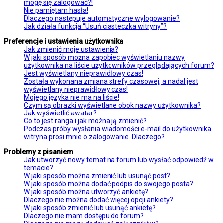
mogę się zalogować?!
Nie pamiętam hasła!
Dlaczego następuje automatyczne wylogowanie?
Jak działa funkcja “Usuń ciasteczka witryny”?
Preferencje i ustawienia użytkownika
Jak zmienić moje ustawienia?
W jaki sposób można zapobiec wyświetlaniu nazwy
użytkownika na liście użytkowników przeglądających forum?
Jest wyświetlany nieprawidłowy czas!
Została wykonana zmiana strefy czasowej, a nadal jest
wyświetlany nieprawidłowy czas!
Mojego języka nie ma na liście!
Czym są obrazki wyświetlane obok nazwy użytkownika?
Jak wyświetlić awatar?
Co to jest ranga i jak można ją zmienić?
Podczas próby wysłania wiadomości e-mail do użytkownika
witryna prosi mnie o zalogowanie. Dlaczego?
Problemy z pisaniem
Jak utworzyć nowy temat na forum lub wysłać odpowiedź w
temacie?
W jaki sposób można zmienić lub usunąć post?
W jaki sposób można dodać podpis do swojego posta?
W jaki sposób można utworzyć ankietę?
Dlaczego nie można dodać więcej opcji ankiety?
W jaki sposób zmienić lub usunąć ankietę?
Dlaczego nie mam dostępu do forum?