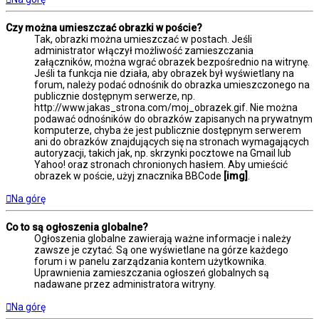
Czy można umieszczać obrazki w poście?
Tak, obrazki można umieszczać w postach. Jeśli
administrator włączył możliwość zamieszczania
załączników, można wgrać obrazek bezpośrednio na witrynę.
Jeśli ta funkcja nie działa, aby obrazek był wyświetlany na
forum, należy podać odnośnik do obrazka umieszczonego na
publicznie dostępnym serwerze, np.
http://www.jakas_strona.com/moj_obrazek.gif. Nie można
podawać odnośników do obrazków zapisanych na prywatnym
komputerze, chyba że jest publicznie dostępnym serwerem
ani do obrazków znajdujących się na stronach wymagających
autoryzacji, takich jak, np. skrzynki pocztowe na Gmail lub
Yahoo! oraz stronach chronionych hasłem. Aby umieścić
obrazek w poście, użyj znacznika BBCode
[img]
.
Na górę
Co to są ogłoszenia globalne?
Ogłoszenia globalne zawierają ważne informacje i należy
zawsze je czytać. Są one wyświetlane na górze każdego
forum i w panelu zarządzania kontem użytkownika.
Uprawnienia zamieszczania ogłoszeń globalnych są
nadawane przez administratora witryny.
Na górę