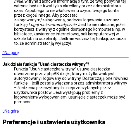
mnie
, witryna zachowa informację o tym, że twój pobyt na tej
witrynie będzie trwał tylko określony przez administratora
czas. Zapobiega to niewłaściwemu użyciu twojego konta
przez kogoś innego. Aby pozostać
zalogowanym/zalogowaną, podczas logowania zaznacz
funkcję
Loguj mnie automatycznie
. Jest to niezalecane, jeżeli
korzystasz z witryny z ogólnie dostępnego komputera, np. w
bibliotece, kawiarence internetowej, sali komputerowej w
szkole lub na uczelni itp. Jeśli nie widzisz tej funkcji, oznacza
to, że administrator ją wyłączył.
Na górę
Jak działa funkcja “Usuń ciasteczka witryny”?
Funkcja “Usuń ciasteczka witryny” usuwa ciasteczka
utworzone przez phpBB dzięki, którym użytkownik jest
autoryzowany i logowany do witryny. Dostarczają one również
funkcję – jeśli została włączona przez administratora witryny
– śledzenia przeczytanych i nieprzeczytanych przez
użytkownika postów. Jeśli występują problemy z
logowaniem/wylogowaniem, usunięcie ciasteczek może być
pomocne.
Na górę
Preferencje i ustawienia użytkownika