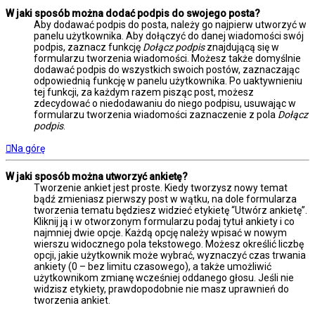
W jaki sposób można dodać podpis do swojego posta?
Aby dodawać podpis do posta, należy go najpierw utworzyć w
panelu użytkownika. Aby dołączyć do danej wiadomości swój
podpis, zaznacz funkcję
Dołącz podpis
znajdującą się w
formularzu tworzenia wiadomości. Możesz także domyślnie
dodawać podpis do wszystkich swoich postów, zaznaczając
odpowiednią funkcję w panelu użytkownika. Po uaktywnieniu
tej funkcji, za każdym razem pisząc post, możesz
zdecydować o niedodawaniu do niego podpisu, usuwając w
formularzu tworzenia wiadomości zaznaczenie z pola
Dołącz
podpis
.
Na górę
W jaki sposób można utworzyć ankietę?
Tworzenie ankiet jest proste. Kiedy tworzysz nowy temat
bądź zmieniasz pierwszy post w wątku, na dole formularza
tworzenia tematu będziesz widzieć etykietę “Utwórz ankietę”.
Kliknij ją i w otworzonym formularzu podaj tytuł ankiety i co
najmniej dwie opcje. Każdą opcję należy wpisać w nowym
wierszu widocznego pola tekstowego. Możesz określić liczbę
opcji, jakie użytkownik może wybrać, wyznaczyć czas trwania
ankiety (0 – bez limitu czasowego), a także umożliwić
użytkownikom zmianę wcześniej oddanego głosu. Jeśli nie
widzisz etykiety, prawdopodobnie nie masz uprawnień do
tworzenia ankiet.