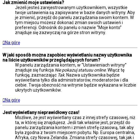
Jak zmienić moje ustawienia?
Jeżeli jesteś zarejestrowanym użytkownikiem, wszystkie
twoje ustawienia są zapisywane w bazie danych witryny. Aby
je zmienić, przejdź do panelu zarządzania swoim kontem. W
tym miejscu możesz dokonać zmian swoich ustawień i
preferencji. Odnośnik do panelu o nazwie “Moje konto”
znajduje się zazwyczaj na górze stron witryny.
Na górę
W jaki sposób można zapobiec wyświetlaniu nazwy użytkownika
na liście użytkowników przeglądających forum?
W panelu zarządzania kontem, w “Ustawieniach witryny”
znajduje się funkcja
Nie pokazuj statusu online
. Włącz tę
funkcję, zaznaczając
Tak
. Nazwa użytkownika będzie
wyświetlana tylko dla administratorów, moderatorów i dla
ciebie. Twoja obecność na witrynie będzie wykazana w liczbie
ukrytych użytkowników.
Na górę
Jest wyświetlany nieprawidłowy czas!
Możliwe, że jest wyświetlany czas z innej strefy czasowej, niż
ta, w której się znajdujesz. Jeśli tak właśnie jest, przejdź do
panelu zarządzania kontem i zmień strefę czasową, tak aby
była zgodna z twoim miejscem pobytu. Np. Europa centralna,
Afryka, czy Nowa Zelandia. Zmiana strefy czasowej, tak jak i