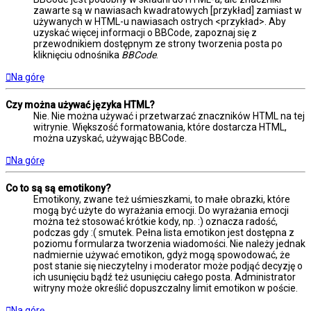
zawarte są w nawiasach kwadratowych [przykład] zamiast w
używanych w HTML-u nawiasach ostrych <przykład>. Aby
uzyskać więcej informacji o BBCode, zapoznaj się z
przewodnikiem dostępnym ze strony tworzenia posta po
kliknięciu odnośnika
BBCode
.
Na górę
Czy można używać języka HTML?
Nie. Nie można używać i przetwarzać znaczników HTML na tej
witrynie. Większość formatowania, które dostarcza HTML,
można uzyskać, używając BBCode.
Na górę
Co to są są emotikony?
Emotikony, zwane też uśmieszkami, to małe obrazki, które
mogą być użyte do wyrażania emocji. Do wyrażania emocji
można też stosować krótkie kody, np. :) oznacza radość,
podczas gdy :( smutek. Pełna lista emotikon jest dostępna z
poziomu formularza tworzenia wiadomości. Nie należy jednak
nadmiernie używać emotikon, gdyż mogą spowodować, że
post stanie się nieczytelny i moderator może podjąć decyzję o
ich usunięciu bądź też usunięciu całego posta. Administrator
witryny może określić dopuszczalny limit emotikon w poście.
Na górę