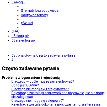
Więcej…
Tematy bez odpowiedzi
Aktywne tematy
Szukaj
FAQ
Zaloguj się
Zarejestruj się
Strona główna
Często zadawane pytania
Szukaj
Często zadawane pytania
Problemy z logowaniem i rejestracją
Dlaczego w ogóle muszę się rejestrować?
Co to jest COPPA?
Dlaczego nie mogę się zarejestrować?
Rejestracja została przeprowadzona poprawnie, ale nie mogę
się zalogować!
Dlaczego nie mogę się zalogować?
Rejestracja została dokonana jakiś czas temu, ale teraz nie