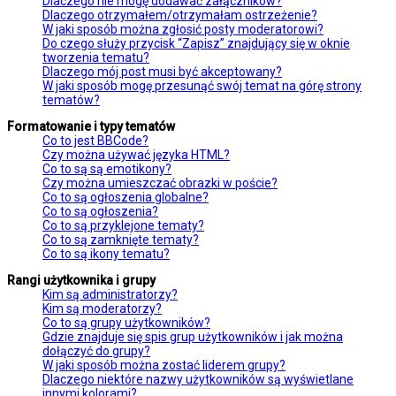
Dlaczego nie mogę dodawać załączników?
Dlaczego otrzymałem/otrzymałam ostrzeżenie?
W jaki sposób można zgłosić posty moderatorowi?
Do czego służy przycisk “Zapisz” znajdujący się w oknie
tworzenia tematu?
Dlaczego mój post musi być akceptowany?
W jaki sposób mogę przesunąć swój temat na górę strony
tematów?
Formatowanie i typy tematów
Co to jest BBCode?
Czy można używać języka HTML?
Co to są są emotikony?
Czy można umieszczać obrazki w poście?
Co to są ogłoszenia globalne?
Co to są ogłoszenia?
Co to są przyklejone tematy?
Co to są zamknięte tematy?
Co to są ikony tematu?
Rangi użytkownika i grupy
Kim są administratorzy?
Kim są moderatorzy?
Co to są grupy użytkowników?
Gdzie znajduje się spis grup użytkowników i jak można
dołączyć do grupy?
W jaki sposób można zostać liderem grupy?
Dlaczego niektóre nazwy użytkowników są wyświetlane
innymi kolorami?