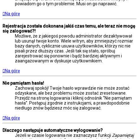
powiadom go o tym problemie. Musi on go naprawić.
Na górę
Rejestracja została dokonana jakiś czas temu, ale teraz nie mogę
się zalogować?!
Możliwe, że z jakiegoś powodu administrator dezaktywował
lub usunął twoje konto. Wiele witryn, aby zmniejszyć rozmiar
bazy danych, cyklicznie usuwa użytkowników, którzy nic nie
pisali przez dłuższy czas. Jeśli tak się stało, spróbuj
zarejestrować się ponownie i bądź bardziej aktywnym i
zaangażowanym w dyskusje użytkownikiem.
Na górę
Nie pamiętam hasła!
Zachowaj spokój! Twoje hasło wprawdzie nie może zostać
odzyskane, ale bez problemu może zostać zresetowane.
Przejdź na stronę logowania i kliknij odnośnik “Nie pamiętam
hasła”. Postępuj zgodnie z instrukcjami, a prawdopodobnie
niedługo znów będziesz móc się zalogować.
Na górę
Dlaczego następuje automatyczne wylogowanie?
Jeżeli w czasie logowania nie zaznaczysz funkcji
Zapamiętaj