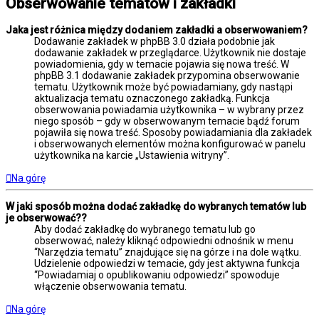
Obserwowanie tematów i zakładki
Jaka jest różnica między dodaniem zakładki a obserwowaniem?
Dodawanie zakładek w phpBB 3.0 działa podobnie jak
dodawanie zakładek w przeglądarce. Użytkownik nie dostaje
powiadomienia, gdy w temacie pojawia się nowa treść. W
phpBB 3.1 dodawanie zakładek przypomina obserwowanie
tematu. Użytkownik może być powiadamiany, gdy nastąpi
aktualizacja tematu oznaczonego zakładką. Funkcja
obserwowania powiadamia użytkownika – w wybrany przez
niego sposób – gdy w obserwowanym temacie bądź forum
pojawiła się nowa treść. Sposoby powiadamiania dla zakładek
i obserwowanych elementów można konfigurować w panelu
użytkownika na karcie „Ustawienia witryny”.
Na górę
W jaki sposób można dodać zakładkę do wybranych tematów lub
je obserwować??
Aby dodać zakładkę do wybranego tematu lub go
obserwować, należy kliknąć odpowiedni odnośnik w menu
“Narzędzia tematu” znajdujące się na górze i na dole wątku.
Udzielenie odpowiedzi w temacie, gdy jest aktywna funkcja
“Powiadamiaj o opublikowaniu odpowiedzi” spowoduje
włączenie obserwowania tematu.
Na górę