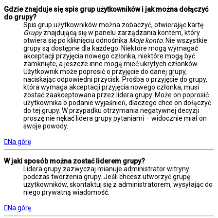
Gdzie znajduje się spis grup użytkowników i jak można dołączyć
do grupy?
Spis grup użytkowników można zobaczyć, otwierając kartę
Grupy
znajdującą się w panelu zarządzania kontem, który
otwiera się po kliknięciu odnośnika
Moje konto
. Nie wszystkie
grupy są dostępne dla każdego. Niektóre mogą wymagać
akceptacji przyjęcia nowego członka, niektóre mogą być
zamknięte, a jeszcze inne mogą mieć ukrytych członków.
Użytkownik może poprosić o przyjęcie do danej grupy,
naciskając odpowiedni przycisk. Prośba o przyjęcie do grupy,
która wymaga akceptacji przyjęcia nowego członka, musi
zostać zaakceptowana przez lidera grupy. Może on poprosić
użytkownika o podanie wyjaśnień, dlaczego chce on dołączyć
do tej grupy. W przypadku otrzymania negatywnej decyzji
proszę nie nękać lidera grupy pytaniami – widocznie miał on
swoje powody.
Na górę
W jaki sposób można zostać liderem grupy?
Lidera grupy zazwyczaj mianuje administrator witryny
podczas tworzenia grupy. Jeśli chcesz utworzyć grupę
użytkowników, skontaktuj się z administratorem, wysyłając do
niego prywatną wiadomość.
Na górę