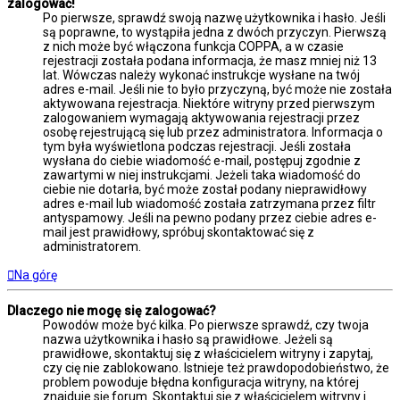
zalogować!
Po pierwsze, sprawdź swoją nazwę użytkownika i hasło. Jeśli
są poprawne, to wystąpiła jedna z dwóch przyczyn. Pierwszą
z nich może być włączona funkcja COPPA, a w czasie
rejestracji została podana informacja, że masz mniej niż 13
lat. Wówczas należy wykonać instrukcje wysłane na twój
adres e-mail. Jeśli nie to było przyczyną, być może nie została
aktywowana rejestracja. Niektóre witryny przed pierwszym
zalogowaniem wymagają aktywowania rejestracji przez
osobę rejestrującą się lub przez administratora. Informacja o
tym była wyświetlona podczas rejestracji. Jeśli została
wysłana do ciebie wiadomość e-mail, postępuj zgodnie z
zawartymi w niej instrukcjami. Jeżeli taka wiadomość do
ciebie nie dotarła, być może został podany nieprawidłowy
adres e-mail lub wiadomość została zatrzymana przez filtr
antyspamowy. Jeśli na pewno podany przez ciebie adres e-
mail jest prawidłowy, spróbuj skontaktować się z
administratorem.
Na górę
Dlaczego nie mogę się zalogować?
Powodów może być kilka. Po pierwsze sprawdź, czy twoja
nazwa użytkownika i hasło są prawidłowe. Jeżeli są
prawidłowe, skontaktuj się z właścicielem witryny i zapytaj,
czy cię nie zablokowano. Istnieje też prawdopodobieństwo, że
problem powoduje błędna konfiguracja witryny, na której
znajduje się forum. Skontaktuj się z właścicielem witryny i