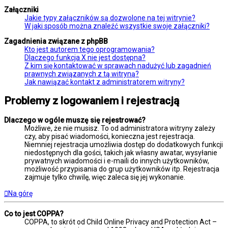
Załączniki
Jakie typy załączników są dozwolone na tej witrynie?
W jaki sposób można znaleźć wszystkie swoje załączniki?
Zagadnienia związane z phpBB
Kto jest autorem tego oprogramowania?
Dlaczego funkcja X nie jest dostępna?
Z kim się kontaktować w sprawach nadużyć lub zagadnień
prawnych związanych z tą witryną?
Jak nawiązać kontakt z administratorem witryny?
Problemy z logowaniem i rejestracją
Dlaczego w ogóle muszę się rejestrować?
Możliwe, że nie musisz. To od administratora witryny zależy
czy, aby pisać wiadomości, konieczna jest rejestracja.
Niemniej rejestracja umożliwia dostęp do dodatkowych funkcji
niedostępnych dla gości, takich jak własny awatar, wysyłanie
prywatnych wiadomości i e-maili do innych użytkowników,
możliwość przypisania do grup użytkowników itp. Rejestracja
zajmuje tylko chwilę, więc zaleca się jej wykonanie.
Na górę
Co to jest COPPA?
COPPA, to skrót od Child Online Privacy and Protection Act –