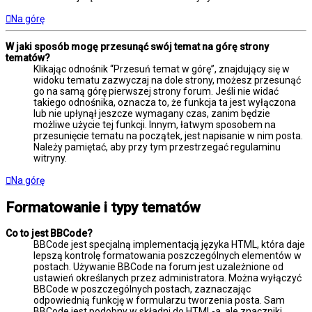
Na górę
W jaki sposób mogę przesunąć swój temat na górę strony
tematów?
Klikając odnośnik “Przesuń temat w górę”, znajdujący się w
widoku tematu zazwyczaj na dole strony, możesz przesunąć
go na samą górę pierwszej strony forum. Jeśli nie widać
takiego odnośnika, oznacza to, że funkcja ta jest wyłączona
lub nie upłynął jeszcze wymagany czas, zanim będzie
możliwe użycie tej funkcji. Innym, łatwym sposobem na
przesunięcie tematu na początek, jest napisanie w nim posta.
Należy pamiętać, aby przy tym przestrzegać regulaminu
witryny.
Na górę
Formatowanie i typy tematów
Co to jest BBCode?
BBCode jest specjalną implementacją języka HTML, która daje
lepszą kontrolę formatowania poszczególnych elementów w
postach. Używanie BBCode na forum jest uzależnione od
ustawień określanych przez administratora. Można wyłączyć
BBCode w poszczególnych postach, zaznaczając
odpowiednią funkcję w formularzu tworzenia posta. Sam
BBCode jest podobny w składni do HTML-a, ale znaczniki