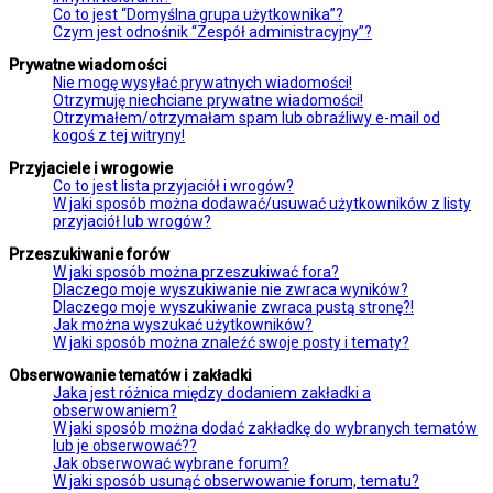
Co to jest “Domyślna grupa użytkownika”?
Czym jest odnośnik “Zespół administracyjny”?
Prywatne wiadomości
Nie mogę wysyłać prywatnych wiadomości!
Otrzymuję niechciane prywatne wiadomości!
Otrzymałem/otrzymałam spam lub obraźliwy e-mail od
kogoś z tej witryny!
Przyjaciele i wrogowie
Co to jest lista przyjaciół i wrogów?
W jaki sposób można dodawać/usuwać użytkowników z listy
przyjaciół lub wrogów?
Przeszukiwanie forów
W jaki sposób można przeszukiwać fora?
Dlaczego moje wyszukiwanie nie zwraca wyników?
Dlaczego moje wyszukiwanie zwraca pustą stronę?!
Jak można wyszukać użytkowników?
W jaki sposób można znaleźć swoje posty i tematy?
Obserwowanie tematów i zakładki
Jaka jest różnica między dodaniem zakładki a
obserwowaniem?
W jaki sposób można dodać zakładkę do wybranych tematów
lub je obserwować??
Jak obserwować wybrane forum?
W jaki sposób usunąć obserwowanie forum, tematu?