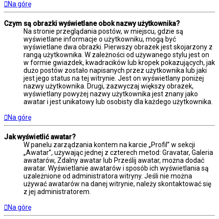
Na górę
Czym są obrazki wyświetlane obok nazwy użytkownika?
Na stronie przeglądania postów, w miejscu, gdzie są
wyświetlane informacje o użytkowniku, mogą być
wyświetlane dwa obrazki. Pierwszy obrazek jest skojarzony z
rangą użytkownika. W zależności od używanego stylu jest on
w formie gwiazdek, kwadracików lub kropek pokazujących, jak
dużo postów zostało napisanych przez użytkownika lub jaki
jest jego status na tej witrynie. Jest on wyświetlany poniżej
nazwy użytkownika. Drugi, zazwyczaj większy obrazek,
wyświetlany powyżej nazwy użytkownika jest znany jako
awatar i jest unikatowy lub osobisty dla każdego użytkownika.
Na górę
Jak wyświetlić awatar?
W panelu zarządzania kontem na karcie „Profil” w sekcji
„Awatar”, używając jednej z czterech metod: Gravatar, Galeria
awatarów, Zdalny awatar lub Prześlij awatar, można dodać
awatar. Wyświetlanie awatarów i sposób ich wyświetlania są
uzależnione od administratora witryny. Jeśli nie można
używać awatarów na danej witrynie, należy skontaktować się
z jej administratorem.
Na górę