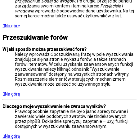
przyjaciół
lub
Dodaj do wrogów
. Po drugie, przejść do panelu
zarządzania swoim kontem i tam na karcie
Przyjaciele i
wrogowie
wprowadzić odpowiednie dane użytkownika. Na tej
samej karcie można także usuwać użytkowników z list.
Na górę
Przeszukiwanie forów
W jaki sposób można przeszukiwać fora?
Należy wprowadzić poszukiwaną frazę w pole wyszukiwania
znajdujące się na stronie wykazu forów, a także stronach
forów i tematów. W celu uzyskania zaawansowanych funkcji
wyszukiwania należy kliknąć odnośnik “Wyszukiwanie
zaawansowane” dostępny na wszystkich stronach witryny.
Rozmieszczenie elementów sterujących mechanizmem
wyszukiwania może zależeć od używanego stylu.
Na górę
Dlaczego moje wyszukiwanie nie zwraca wyników?
Prawdopodobnie zapytanie nie było jasno sprecyzowane i
zawierało wiele podobnych zwrotów niezindeksowanych
przez phpBB. Dokładnie sprecyzuj zapytanie – użyj funkcji
dostępnych w wyszukiwaniu zaawansowanym.
Na górę