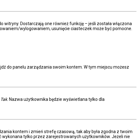
 witryny. Dostarczają one również funkcję – jeśli została włączona
 logowaniem/wylogowaniem, usunięcie ciasteczek może być pomocne.
rzejdź do panelu zarządzania swoim kontem. W tym miejscu możesz
.
c
Tak
. Nazwa użytkownika będzie wyświetlana tylko dla
arządzania kontem i zmień strefę czasową, tak aby była zgodna z twoim
ać wykonana tylko przez zarejestrowanych użytkowników. Jeżeli nie