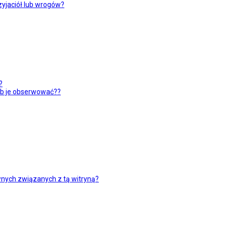
yjaciół lub wrogów?
?
ub je obserwować??
nych związanych z tą witryną?