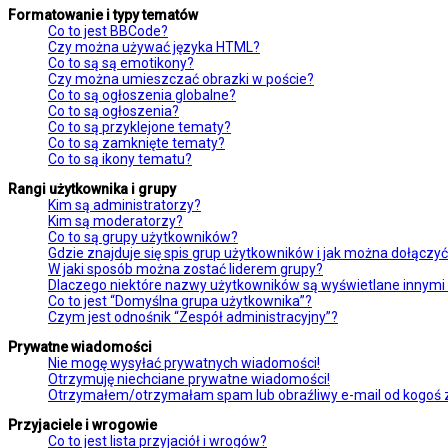
Formatowanie i typy tematów
Co to jest BBCode?
Czy można używać języka HTML?
Co to są są emotikony?
Czy można umieszczać obrazki w poście?
Co to są ogłoszenia globalne?
Co to są ogłoszenia?
Co to są przyklejone tematy?
Co to są zamknięte tematy?
Co to są ikony tematu?
Rangi użytkownika i grupy
Kim są administratorzy?
Kim są moderatorzy?
Co to są grupy użytkowników?
Gdzie znajduje się spis grup użytkowników i jak można dołączy
W jaki sposób można zostać liderem grupy?
Dlaczego niektóre nazwy użytkowników są wyświetlane innymi
Co to jest “Domyślna grupa użytkownika”?
Czym jest odnośnik “Zespół administracyjny”?
Prywatne wiadomości
Nie mogę wysyłać prywatnych wiadomości!
Otrzymuję niechciane prywatne wiadomości!
Otrzymałem/otrzymałam spam lub obraźliwy e-mail od kogoś z 
Przyjaciele i wrogowie
Co to jest lista przyjaciół i wrogów?