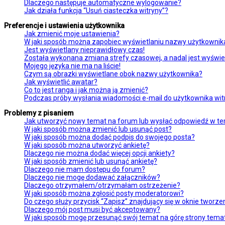
Dlaczego następuje automatyczne wylogowanie?
Jak działa funkcja “Usuń ciasteczka witryny”?
Preferencje i ustawienia użytkownika
Jak zmienić moje ustawienia?
W jaki sposób można zapobiec wyświetlaniu nazwy użytkownika
Jest wyświetlany nieprawidłowy czas!
Została wykonana zmiana strefy czasowej, a nadal jest wyświe
Mojego języka nie ma na liście!
Czym są obrazki wyświetlane obok nazwy użytkownika?
Jak wyświetlić awatar?
Co to jest ranga i jak można ją zmienić?
Podczas próby wysłania wiadomości e-mail do użytkownika wit
Problemy z pisaniem
Jak utworzyć nowy temat na forum lub wysłać odpowiedź w t
W jaki sposób można zmienić lub usunąć post?
W jaki sposób można dodać podpis do swojego posta?
W jaki sposób można utworzyć ankietę?
Dlaczego nie można dodać więcej opcji ankiety?
W jaki sposób zmienić lub usunąć ankietę?
Dlaczego nie mam dostępu do forum?
Dlaczego nie mogę dodawać załączników?
Dlaczego otrzymałem/otrzymałam ostrzeżenie?
W jaki sposób można zgłosić posty moderatorowi?
Do czego służy przycisk “Zapisz” znajdujący się w oknie tworz
Dlaczego mój post musi być akceptowany?
W jaki sposób mogę przesunąć swój temat na górę strony tem