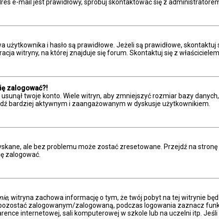
res e-mail jest prawidłowy, spróbuj skontaktować się z administratore
żytkownika i hasło są prawidłowe. Jeżeli są prawidłowe, skontaktuj się 
a witryny, na której znajduje się forum. Skontaktuj się z właściciele
się zalogować?!
sunął twoje konto. Wiele witryn, aby zmniejszyć rozmiar bazy danych, c
 i bądź bardziej aktywnym i zaangażowanym w dyskusje użytkownikiem.
kane, ale bez problemu może zostać zresetowane. Przejdź na stronę log
ię zalogować.
nie
, witryna zachowa informację o tym, że twój pobyt na tej witrynie bę
y pozostać zalogowanym/zalogowaną, podczas logowania zaznacz fun
ence internetowej, sali komputerowej w szkole lub na uczelni itp. Jeśli n