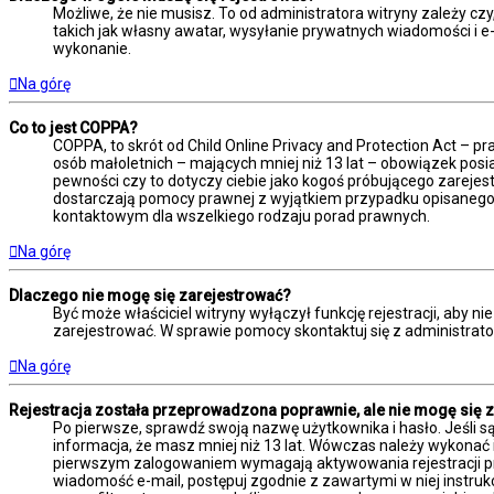
Możliwe, że nie musisz. To od administratora witryny zależy czy
takich jak własny awatar, wysyłanie prywatnych wiadomości i e-m
wykonanie.
Na górę
Co to jest COPPA?
COPPA, to skrót od Child Online Privacy and Protection Act – 
osób małoletnich – mających mniej niż 13 lat – obowiązek posi
pewności czy to dotyczy ciebie jako kogoś próbującego zarejestr
dostarczają pomocy prawnej z wyjątkiem przypadku opisanego 
kontaktowym dla wszelkiego rodzaju porad prawnych.
Na górę
Dlaczego nie mogę się zarejestrować?
Być może właściciel witryny wyłączył funkcję rejestracji, aby n
zarejestrować. W sprawie pomocy skontaktuj się z administrato
Na górę
Rejestracja została przeprowadzona poprawnie, ale nie mogę się 
Po pierwsze, sprawdź swoją nazwę użytkownika i hasło. Jeśli s
informacja, że masz mniej niż 13 lat. Wówczas należy wykonać i
pierwszym zalogowaniem wymagają aktywowania rejestracji przez
wiadomość e-mail, postępuj zgodnie z zawartymi w niej instruk