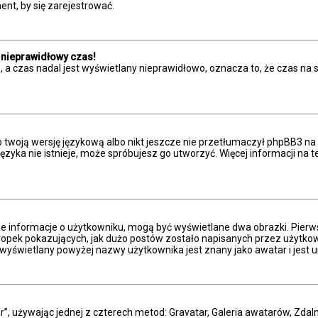
nt, by się zarejestrować.
 nieprawidłowy czas!
 a czas nadal jest wyświetlany nieprawidłowo, oznacza to, że czas na 
 twoją wersję językową albo nikt jeszcze nie przetłumaczył phpBB3 na 
 języka nie istnieje, może spróbujesz go utworzyć. Więcej informacji n
ne informacje o użytkowniku, mogą być wyświetlane dwa obrazki. Pierw
pek pokazujących, jak dużo postów zostało napisanych przez użytkownika
wyświetlany powyżej nazwy użytkownika jest znany jako awatar i jest u
r”, używając jednej z czterech metod: Gravatar, Galeria awatarów, Zdal