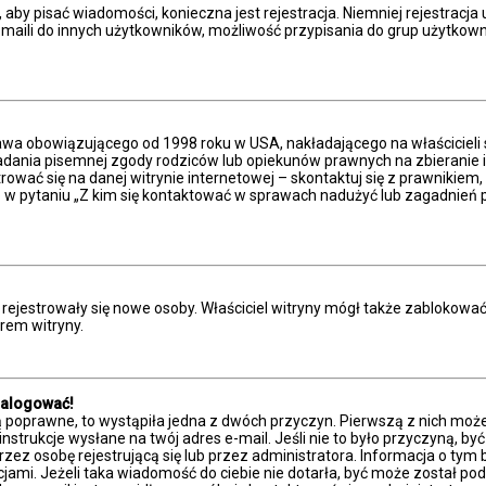
, aby pisać wiadomości, konieczna jest rejestracja. Niemniej rejestracj
aili do innych użytkowników, możliwość przypisania do grup użytkowników
prawa obowiązującego od 1998 roku w USA, nakładającego na właścicieli 
adania pisemnej zgody rodziców lub opiekunów prawnych na zbieranie in
ować się na danej witrynie internetowej – skontaktuj się z prawnikiem, b
w pytaniu „Z kim się kontaktować w sprawach nadużyć lub zagadnień p
ie rejestrowały się nowe osoby. Właściciel witryny mógł także zablokowa
rem witryny.
zalogować!
ą poprawne, to wystąpiła jedna z dwóch przyczyn. Pierwszą z nich moż
nstrukcje wysłane na twój adres e-mail. Jeśli nie to było przyczyną, by
 osobę rejestrującą się lub przez administratora. Informacja o tym był
cjami. Jeżeli taka wiadomość do ciebie nie dotarła, być może został 