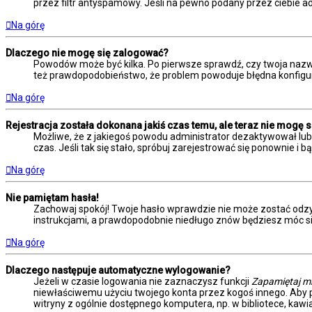
przez filtr antyspamowy. Jeśli na pewno podany przez ciebie ad
Na górę
Dlaczego nie mogę się zalogować?
Powodów może być kilka. Po pierwsze sprawdź, czy twoja nazwa u
też prawdopodobieństwo, że problem powoduje błędna konfiguracj
Na górę
Rejestracja została dokonana jakiś czas temu, ale teraz nie mogę 
Możliwe, że z jakiegoś powodu administrator dezaktywował lub u
czas. Jeśli tak się stało, spróbuj zarejestrować się ponownie
Na górę
Nie pamiętam hasła!
Zachowaj spokój! Twoje hasło wprawdzie nie może zostać odzys
instrukcjami, a prawdopodobnie niedługo znów będziesz móc s
Na górę
Dlaczego następuje automatyczne wylogowanie?
Jeżeli w czasie logowania nie zaznaczysz funkcji
Zapamiętaj m
niewłaściwemu użyciu twojego konta przez kogoś innego. Ab
witryny z ogólnie dostępnego komputera, np. w bibliotece, kawiar