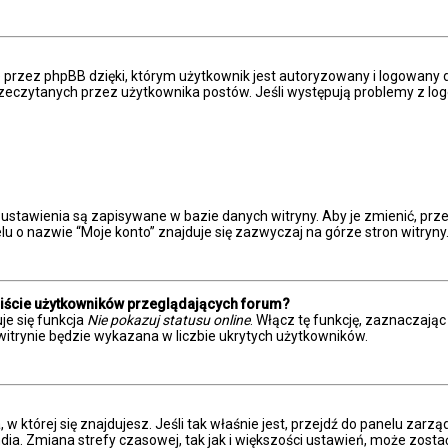
przez phpBB dzięki, którym użytkownik jest autoryzowany i logowany do
eprzeczytanych przez użytkownika postów. Jeśli występują problemy z
 ustawienia są zapisywane w bazie danych witryny. Aby je zmienić, p
u o nazwie “Moje konto” znajduje się zazwyczaj na górze stron witryny
liście użytkowników przeglądających forum?
je się funkcja
Nie pokazuj statusu online
. Włącz tę funkcję, zaznaczają
witrynie będzie wykazana w liczbie ukrytych użytkowników.
a, w której się znajdujesz. Jeśli tak właśnie jest, przejdź do panelu z
dia. Zmiana strefy czasowej, tak jak i większości ustawień, może zost