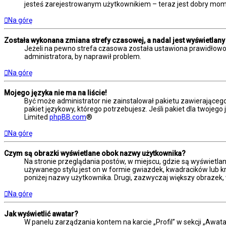
jesteś zarejestrowanym użytkownikiem – teraz jest dobry mome
Na górę
Została wykonana zmiana strefy czasowej, a nadal jest wyświetlany
Jeżeli na pewno strefa czasowa została ustawiona prawidłowo,
administratora, by naprawił problem.
Na górę
Mojego języka nie ma na liście!
Być może administrator nie zainstalował pakietu zawierającego
pakiet językowy, którego potrzebujesz. Jeśli pakiet dla twojego
Limited
phpBB.com
®
Na górę
Czym są obrazki wyświetlane obok nazwy użytkownika?
Na stronie przeglądania postów, w miejscu, gdzie są wyświetla
używanego stylu jest on w formie gwiazdek, kwadracików lub kro
poniżej nazwy użytkownika. Drugi, zazwyczaj większy obrazek, 
Na górę
Jak wyświetlić awatar?
W panelu zarządzania kontem na karcie „Profil” w sekcji „Awata