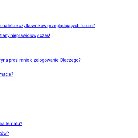
 na liście użytkowników przeglądających forum?
tlany nieprawidłowy czas!
ryna prosi mnie o zalogowanie. Dlaczego?
emacie?
enia tematu?
atów?