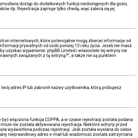
a umożliwia dostęp do dodatkowych funkcji niedostępnych dla gości,
 itp. Rejestracja zajmuje tylko chwilę, więc zaleca się jej
stron internetowych, które potencjalnie mogą zbierać informacje od
formacji prywatnych od osób poniżej 13 roku życia. Jeżeli nie masz
y uzyskać wyjaśnienie. phpBB Limited i właściciele tej witryny nie
rawnych związanych z tą witryną?”, a także nie są punktem
ć twój adres IP lub zabronił nazwy użytkownika, którą próbujesz
e być włączona funkcja COPPA, a w czasie rejestracji została podana
ć może nie została aktywowana rejestracja. Niektóre witryny przed
a wyświetlona podczas rejestracji. Jeśli została wysłana do ciebie
podany nieprawidłowy adres e-mail lub wiadomość została zatrzymana