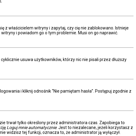
m.
z właścicielem witryny i zapytaj, czy cię nie zablokowano. Istnieje
m witryny i powiadom go o tym problemie. Musi on go naprawić.
yklicznie usuwa użytkowników, którzy nic nie pisali przez dłuższy
owania i kliknij odnośnik “Nie pamiętam hasła”. Postępuj zgodnie z
dzie trwał tylko określony przez administratora czas. Zapobiega to
kcję
Loguj mnie automatycznie
. Jest to niezalecane, jeżeli korzystasz z
ie widzisz tej funkcji, oznacza to, że administrator ją wyłączył.