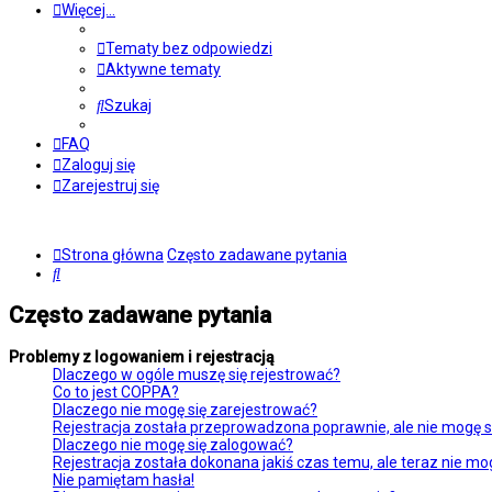
Więcej…
Tematy bez odpowiedzi
Aktywne tematy
Szukaj
FAQ
Zaloguj się
Zarejestruj się
Strona główna
Często zadawane pytania
Szukaj
Często zadawane pytania
Problemy z logowaniem i rejestracją
Dlaczego w ogóle muszę się rejestrować?
Co to jest COPPA?
Dlaczego nie mogę się zarejestrować?
Rejestracja została przeprowadzona poprawnie, ale nie mogę s
Dlaczego nie mogę się zalogować?
Rejestracja została dokonana jakiś czas temu, ale teraz nie mo
Nie pamiętam hasła!