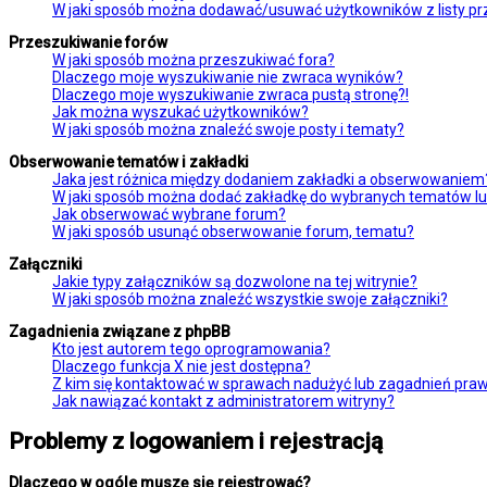
W jaki sposób można dodawać/usuwać użytkowników z listy prz
Przeszukiwanie forów
W jaki sposób można przeszukiwać fora?
Dlaczego moje wyszukiwanie nie zwraca wyników?
Dlaczego moje wyszukiwanie zwraca pustą stronę?!
Jak można wyszukać użytkowników?
W jaki sposób można znaleźć swoje posty i tematy?
Obserwowanie tematów i zakładki
Jaka jest różnica między dodaniem zakładki a obserwowaniem
W jaki sposób można dodać zakładkę do wybranych tematów l
Jak obserwować wybrane forum?
W jaki sposób usunąć obserwowanie forum, tematu?
Załączniki
Jakie typy załączników są dozwolone na tej witrynie?
W jaki sposób można znaleźć wszystkie swoje załączniki?
Zagadnienia związane z phpBB
Kto jest autorem tego oprogramowania?
Dlaczego funkcja X nie jest dostępna?
Z kim się kontaktować w sprawach nadużyć lub zagadnień praw
Jak nawiązać kontakt z administratorem witryny?
Problemy z logowaniem i rejestracją
Dlaczego w ogóle muszę się rejestrować?