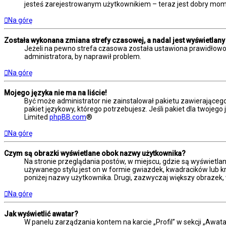
jesteś zarejestrowanym użytkownikiem – teraz jest dobry mome
Na górę
Została wykonana zmiana strefy czasowej, a nadal jest wyświetlany
Jeżeli na pewno strefa czasowa została ustawiona prawidłowo,
administratora, by naprawił problem.
Na górę
Mojego języka nie ma na liście!
Być może administrator nie zainstalował pakietu zawierającego
pakiet językowy, którego potrzebujesz. Jeśli pakiet dla twojego
Limited
phpBB.com
®
Na górę
Czym są obrazki wyświetlane obok nazwy użytkownika?
Na stronie przeglądania postów, w miejscu, gdzie są wyświetla
używanego stylu jest on w formie gwiazdek, kwadracików lub kro
poniżej nazwy użytkownika. Drugi, zazwyczaj większy obrazek, 
Na górę
Jak wyświetlić awatar?
W panelu zarządzania kontem na karcie „Profil” w sekcji „Awata