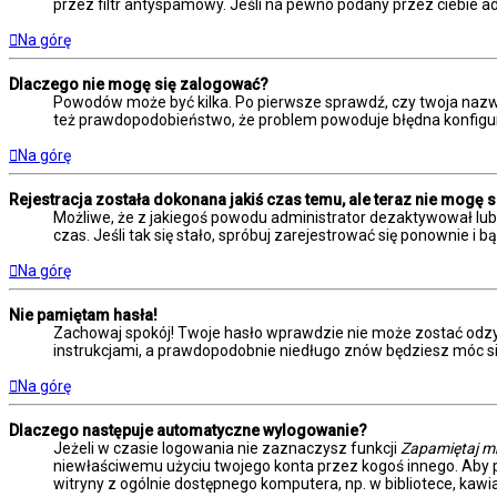
przez filtr antyspamowy. Jeśli na pewno podany przez ciebie ad
Na górę
Dlaczego nie mogę się zalogować?
Powodów może być kilka. Po pierwsze sprawdź, czy twoja nazwa u
też prawdopodobieństwo, że problem powoduje błędna konfiguracj
Na górę
Rejestracja została dokonana jakiś czas temu, ale teraz nie mogę 
Możliwe, że z jakiegoś powodu administrator dezaktywował lub u
czas. Jeśli tak się stało, spróbuj zarejestrować się ponownie
Na górę
Nie pamiętam hasła!
Zachowaj spokój! Twoje hasło wprawdzie nie może zostać odzys
instrukcjami, a prawdopodobnie niedługo znów będziesz móc s
Na górę
Dlaczego następuje automatyczne wylogowanie?
Jeżeli w czasie logowania nie zaznaczysz funkcji
Zapamiętaj m
niewłaściwemu użyciu twojego konta przez kogoś innego. Ab
witryny z ogólnie dostępnego komputera, np. w bibliotece, kawiar