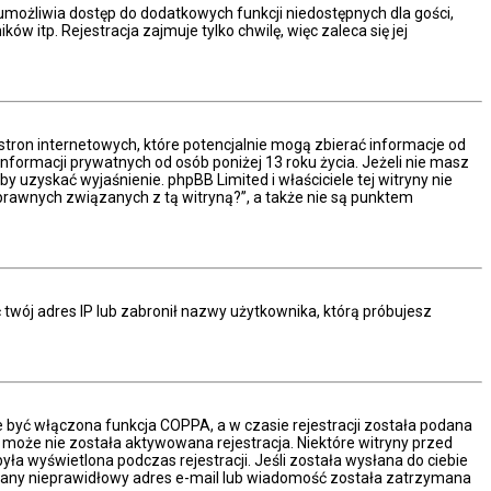
a umożliwia dostęp do dodatkowych funkcji niedostępnych dla gości,
 itp. Rejestracja zajmuje tylko chwilę, więc zaleca się jej
stron internetowych, które potencjalnie mogą zbierać informacje od
formacji prywatnych od osób poniżej 13 roku życia. Jeżeli nie masz
y uzyskać wyjaśnienie. phpBB Limited i właściciele tej witryny nie
rawnych związanych z tą witryną?”, a także nie są punktem
ć twój adres IP lub zabronił nazwy użytkownika, którą próbujesz
e być włączona funkcja COPPA, a w czasie rejestracji została podana
ć może nie została aktywowana rejestracja. Niektóre witryny przed
a wyświetlona podczas rejestracji. Jeśli została wysłana do ciebie
podany nieprawidłowy adres e-mail lub wiadomość została zatrzymana