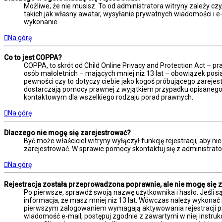
Możliwe, że nie musisz. To od administratora witryny zależy czy
takich jak własny awatar, wysyłanie prywatnych wiadomości i e-m
wykonanie.
Na górę
Co to jest COPPA?
COPPA, to skrót od Child Online Privacy and Protection Act – 
osób małoletnich – mających mniej niż 13 lat – obowiązek posi
pewności czy to dotyczy ciebie jako kogoś próbującego zarejestr
dostarczają pomocy prawnej z wyjątkiem przypadku opisanego 
kontaktowym dla wszelkiego rodzaju porad prawnych.
Na górę
Dlaczego nie mogę się zarejestrować?
Być może właściciel witryny wyłączył funkcję rejestracji, aby n
zarejestrować. W sprawie pomocy skontaktuj się z administrato
Na górę
Rejestracja została przeprowadzona poprawnie, ale nie mogę się 
Po pierwsze, sprawdź swoją nazwę użytkownika i hasło. Jeśli s
informacja, że masz mniej niż 13 lat. Wówczas należy wykonać i
pierwszym zalogowaniem wymagają aktywowania rejestracji przez
wiadomość e-mail, postępuj zgodnie z zawartymi w niej instruk