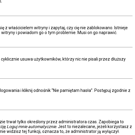
m.
z właścicielem witryny i zapytaj, czy cię nie zablokowano. Istnieje
m witryny i powiadom go o tym problemie. Musi on go naprawić.
yklicznie usuwa użytkowników, którzy nic nie pisali przez dłuższy
owania i kliknij odnośnik “Nie pamiętam hasła”. Postępuj zgodnie z
dzie trwał tylko określony przez administratora czas. Zapobiega to
kcję
Loguj mnie automatycznie
. Jest to niezalecane, jeżeli korzystasz z
ie widzisz tej funkcji, oznacza to, że administrator ją wyłączył.