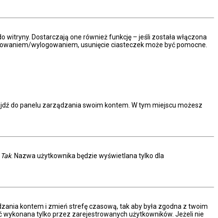
 witryny. Dostarczają one również funkcję – jeśli została włączona
 logowaniem/wylogowaniem, usunięcie ciasteczek może być pomocne.
rzejdź do panelu zarządzania swoim kontem. W tym miejscu możesz
.
c
Tak
. Nazwa użytkownika będzie wyświetlana tylko dla
arządzania kontem i zmień strefę czasową, tak aby była zgodna z twoim
ać wykonana tylko przez zarejestrowanych użytkowników. Jeżeli nie