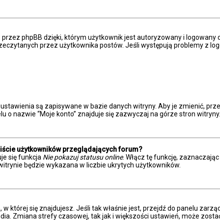
przez phpBB dzięki, którym użytkownik jest autoryzowany i logowany do
eprzeczytanych przez użytkownika postów. Jeśli występują problemy z
 ustawienia są zapisywane w bazie danych witryny. Aby je zmienić, p
u o nazwie “Moje konto” znajduje się zazwyczaj na górze stron witryny
liście użytkowników przeglądających forum?
je się funkcja
Nie pokazuj statusu online
. Włącz tę funkcję, zaznaczają
witrynie będzie wykazana w liczbie ukrytych użytkowników.
a, w której się znajdujesz. Jeśli tak właśnie jest, przejdź do panelu z
dia. Zmiana strefy czasowej, tak jak i większości ustawień, może zost