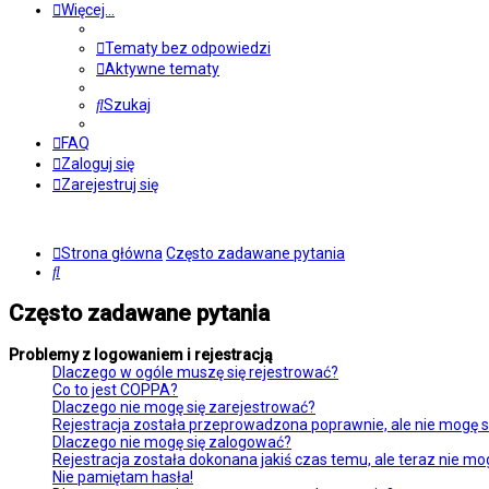
Więcej…
Tematy bez odpowiedzi
Aktywne tematy
Szukaj
FAQ
Zaloguj się
Zarejestruj się
Strona główna
Często zadawane pytania
Szukaj
Często zadawane pytania
Problemy z logowaniem i rejestracją
Dlaczego w ogóle muszę się rejestrować?
Co to jest COPPA?
Dlaczego nie mogę się zarejestrować?
Rejestracja została przeprowadzona poprawnie, ale nie mogę s
Dlaczego nie mogę się zalogować?
Rejestracja została dokonana jakiś czas temu, ale teraz nie mo
Nie pamiętam hasła!