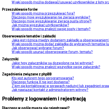
W jaki sposób można dodawać/usuwać użytkowników z listy prz
Przeszukiwanie forów
W jaki sposób można przeszukiwać fora?
Dlaczego moje wyszukiwanie nie zwraca wyników?
Dlaczego moje wyszukiwanie zwraca pustą stronę?!
Jak można wyszukać użytkowników?
W jaki sposób można znaleźć swoje posty i tematy?
Obserwowanie tematów i zakładki
Jaka jest różnica między dodaniem zakładki a obserwowaniem
W jaki sposób można dodać zakładkę do wybranych tematów l
Jak obserwować wybrane forum?
W jaki sposób usunąć obserwowanie forum, tematu?
Załączniki
Jakie typy załączników są dozwolone na tej witrynie?
W jaki sposób można znaleźć wszystkie swoje załączniki?
Zagadnienia związane z phpBB
Kto jest autorem tego oprogramowania?
Dlaczego funkcja X nie jest dostępna?
Z kim się kontaktować w sprawach nadużyć lub zagadnień praw
Jak nawiązać kontakt z administratorem witryny?
Problemy z logowaniem i rejestracją
Dlaczego w ogóle muszę się rejestrować?