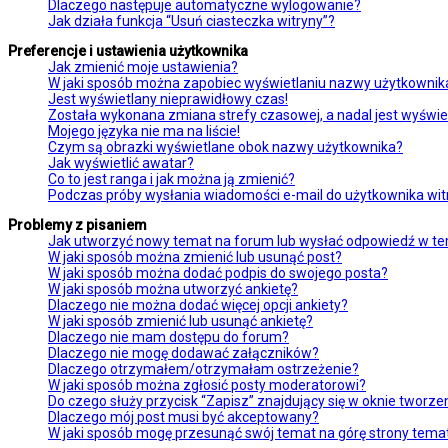
Dlaczego następuje automatyczne wylogowanie?
Jak działa funkcja “Usuń ciasteczka witryny”?
Preferencje i ustawienia użytkownika
Jak zmienić moje ustawienia?
W jaki sposób można zapobiec wyświetlaniu nazwy użytkownika
Jest wyświetlany nieprawidłowy czas!
Została wykonana zmiana strefy czasowej, a nadal jest wyświe
Mojego języka nie ma na liście!
Czym są obrazki wyświetlane obok nazwy użytkownika?
Jak wyświetlić awatar?
Co to jest ranga i jak można ją zmienić?
Podczas próby wysłania wiadomości e-mail do użytkownika wit
Problemy z pisaniem
Jak utworzyć nowy temat na forum lub wysłać odpowiedź w t
W jaki sposób można zmienić lub usunąć post?
W jaki sposób można dodać podpis do swojego posta?
W jaki sposób można utworzyć ankietę?
Dlaczego nie można dodać więcej opcji ankiety?
W jaki sposób zmienić lub usunąć ankietę?
Dlaczego nie mam dostępu do forum?
Dlaczego nie mogę dodawać załączników?
Dlaczego otrzymałem/otrzymałam ostrzeżenie?
W jaki sposób można zgłosić posty moderatorowi?
Do czego służy przycisk “Zapisz” znajdujący się w oknie tworz
Dlaczego mój post musi być akceptowany?
W jaki sposób mogę przesunąć swój temat na górę strony tem