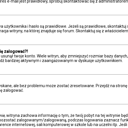
res e-mail jest prawidłowy, spróbuj skontaktować się z administratore
żytkownika i hasło są prawidłowe. Jeżeli są prawidłowe, skontaktuj się 
a witryny, na której znajduje się forum. Skontaktuj się z właściciele
się zalogować?!
sunął twoje konto. Wiele witryn, aby zmniejszyć rozmiar bazy danych, c
 i bądź bardziej aktywnym i zaangażowanym w dyskusje użytkownikiem.
kane, ale bez problemu może zostać zresetowane. Przejdź na stronę log
ię zalogować.
nie
, witryna zachowa informację o tym, że twój pobyt na tej witrynie bę
y pozostać zalogowanym/zalogowaną, podczas logowania zaznacz fun
ence internetowej, sali komputerowej w szkole lub na uczelni itp. Jeśli n