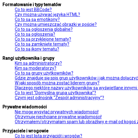
Formatowanie i typy tematów
Co to jest BBCode?
Czy można używać języka HTML?
Co to są są emotikony?
Czy można umieszczać obrazki w poście?
Co to są ogłoszenia globalne?
Co to są ogłoszenia?
Co to są przyklejone tematy?
Co to są zamknięte tematy?
Co to są ikony tematu?
Rangi użytkownika i grupy
Kim są administratorzy?
Kim są moderatorzy?
Co to są grupy użytkowników?
Gdzie znajduje się spis grup użytkowników i jak można dołączy
W jaki sposób można zostać liderem grupy?
Dlaczego niektóre nazwy użytkowników są wyświetlane innymi
Co to jest “Domyślna grupa użytkownika”?
Czym jest odnośnik “Zespół administracyjny”?
Prywatne wiadomości
Nie mogę wysyłać prywatnych wiadomości!
Otrzymuję niechciane prywatne wiadomości!
Otrzymałem/otrzymałam spam lub obraźliwy e-mail od kogoś z 
Przyjaciele i wrogowie
Co to jest lista przyjaciół i wrogów?