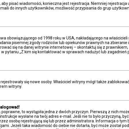
, aby pisać wiadomości, konieczna jest rejestracja. Niemniej rejestracj
aili do innych użytkowników, możliwość przypisania do grup użytkowników
prawa obowiązującego od 1998 roku w USA, nakładającego na właścicieli 
adania pisemnej zgody rodziców lub opiekunów prawnych na zbieranie in
ować się na danej witrynie internetowej – skontaktuj się z prawnikiem, b
w pytaniu „Z kim się kontaktować w sprawach nadużyć lub zagadnień p
ie rejestrowały się nowe osoby. Właściciel witryny mógł także zablokowa
rem witryny.
zalogować!
ą poprawne, to wystąpiła jedna z dwóch przyczyn. Pierwszą z nich moż
nstrukcje wysłane na twój adres e-mail. Jeśli nie to było przyczyną, by
 osobę rejestrującą się lub przez administratora. Informacja o tym był
cjami. Jeżeli taka wiadomość do ciebie nie dotarła, być może został 