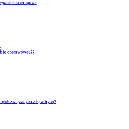
yjaciół lub wrogów?
?
ub je obserwować??
nych związanych z tą witryną?