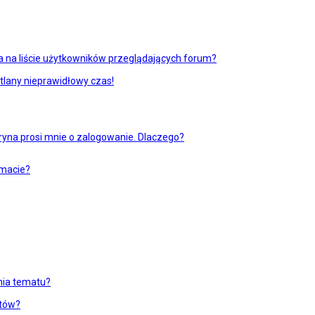
 na liście użytkowników przeglądających forum?
tlany nieprawidłowy czas!
ryna prosi mnie o zalogowanie. Dlaczego?
emacie?
enia tematu?
atów?