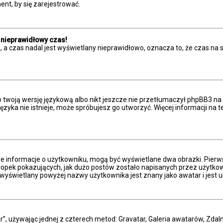
nt, by się zarejestrować.
 nieprawidłowy czas!
 a czas nadal jest wyświetlany nieprawidłowo, oznacza to, że czas na 
 twoją wersję językową albo nikt jeszcze nie przetłumaczył phpBB3 na 
 języka nie istnieje, może spróbujesz go utworzyć. Więcej informacji n
ne informacje o użytkowniku, mogą być wyświetlane dwa obrazki. Pierw
pek pokazujących, jak dużo postów zostało napisanych przez użytkownika
wyświetlany powyżej nazwy użytkownika jest znany jako awatar i jest u
r”, używając jednej z czterech metod: Gravatar, Galeria awatarów, Zdal