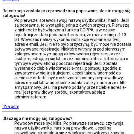
Rejestracja została przeprowadzona poprawnie, ale nie mogę się
zalogować!
Po pierwsze, sprawdź swoją nazwę użytkownika i hasło. Jeśli
są poprawne, to wystąpiła jedna z dwóch przyczyn. Pierwszą
z nich może być włączona funkcja COPPA, a w czasie
rejestracji została podana informacja, że masz mniej niż 13
lat. Wówczas należy wykonać instrukcje wysłane na twój
adres e-mail. Jeśli nie to było przyczyną, być może nie została
aktywowana rejestracja. Niektóre witryny przed pierwszym
zalogowaniem wymagają aktywowania rejestracji przez
osobę rejestrującą się lub przez administratora. Informacja o
tym była wyświetlona podczas rejestracji. Jeśli została
wysłana do ciebie wiadomość e-mail, postępuj zgodnie z
zawartymi w niej instrukcjami. Jeżeli taka wiadomość do
ciebie nie dotarła, być może został podany nieprawidłowy
adres e-mail lub wiadomość została zatrzymana przez filtr
antyspamowy. Jeśli na pewno podany przez ciebie adres e-
mail jest prawidłowy, spróbuj skontaktować się z
administratorem.
Na górę
Dlaczego nie mogę się zalogować?
Powodów może być kilka. Po pierwsze sprawdź, czy twoja
nazwa użytkownika i hasło są prawidłowe. Jeżeli są
prawidłowe, skontaktuj się z właścicielem witryny i zapytaj,