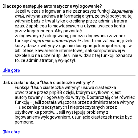
Dlaczego następuje automatyczne wylogowanie?
Jeżeli w czasie logowania nie zaznaczysz funkcji
Zapamiętaj
mnie
, witryna zachowa informację o tym, że twój pobyt na tej
witrynie będzie trwał tylko określony przez administratora
czas. Zapobiega to niewłaściwemu użyciu twojego konta
przez kogoś innego. Aby pozostać
zalogowanym/zalogowaną, podczas logowania zaznacz
funkcję
Loguj mnie automatycznie
. Jest to niezalecane, jeżeli
korzystasz z witryny z ogólnie dostępnego komputera, np. w
bibliotece, kawiarence internetowej, sali komputerowej w
szkole lub na uczelni itp. Jeśli nie widzisz tej funkcji, oznacza
to, że administrator ją wyłączył.
Na górę
Jak działa funkcja “Usuń ciasteczka witryny”?
Funkcja “Usuń ciasteczka witryny” usuwa ciasteczka
utworzone przez phpBB dzięki, którym użytkownik jest
autoryzowany i logowany do witryny. Dostarczają one również
funkcję – jeśli została włączona przez administratora witryny
– śledzenia przeczytanych i nieprzeczytanych przez
użytkownika postów. Jeśli występują problemy z
logowaniem/wylogowaniem, usunięcie ciasteczek może być
pomocne.
Na górę