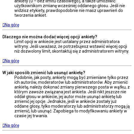
ankiety (0 – bez limitu czasowego), a także umożliwić
użytkownikom zmianę wcześniej oddanego głosu. Jeśli nie
widzisz etykiety, prawdopodobnie nie masz uprawnień do
tworzenia ankiet.
Na górę
Dlaczego nie można dodać więcej opcji ankiety?
Limit opcji w ankiecie jest ustalany przez administratora
witryny. Jeśli uważasz, że potrzebujesz wstawić więcej opcji
niż dozwolony limit, skontaktuj się z administratorem witryny.
Na górę
W jaki sposób zmienić lub usunąć ankietę?
Podobnie, jak posty, ankiety mogą być zmieniane tylko przez
ich autorów, moderatorów lub administratorów. Aby zmienić
ankietę, należy dokonać zmiany pierwszego posta w wątku, z
którym zawsze związana jest ankieta. Jeśli nikt jeszcze nie
oddał głosu w ankiecie, jej autor może usunąć ankietę lub
zmienić jej opcje. Jednakże, jeśli w ankiecie zostały już
oddane głosy, tylko moderatorzy lub administratorzy mogą ją
zmienić, lub usunąć. Zapobiega to modyfikowaniu ankiety w
czasie jej trwania.
Na górę