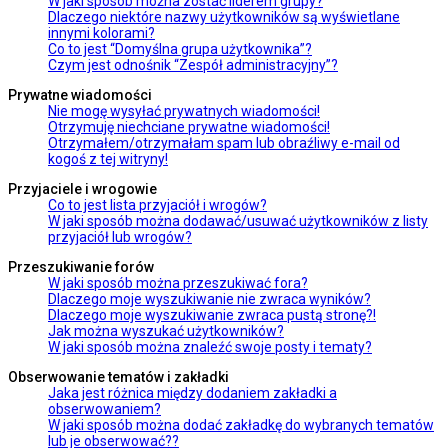
W jaki sposób można zostać liderem grupy?
Dlaczego niektóre nazwy użytkowników są wyświetlane
innymi kolorami?
Co to jest “Domyślna grupa użytkownika”?
Czym jest odnośnik “Zespół administracyjny”?
Prywatne wiadomości
Nie mogę wysyłać prywatnych wiadomości!
Otrzymuję niechciane prywatne wiadomości!
Otrzymałem/otrzymałam spam lub obraźliwy e-mail od
kogoś z tej witryny!
Przyjaciele i wrogowie
Co to jest lista przyjaciół i wrogów?
W jaki sposób można dodawać/usuwać użytkowników z listy
przyjaciół lub wrogów?
Przeszukiwanie forów
W jaki sposób można przeszukiwać fora?
Dlaczego moje wyszukiwanie nie zwraca wyników?
Dlaczego moje wyszukiwanie zwraca pustą stronę?!
Jak można wyszukać użytkowników?
W jaki sposób można znaleźć swoje posty i tematy?
Obserwowanie tematów i zakładki
Jaka jest różnica między dodaniem zakładki a
obserwowaniem?
W jaki sposób można dodać zakładkę do wybranych tematów
lub je obserwować??