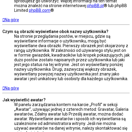
spróbujesz go utworzyć. Więcej informacji na ten temat
można znaleźć na stronie internetowej
phpBB.pl
® lub phpBB
Limited
phpBB.com
®
Na górę
Czym są obrazki wyświetlane obok nazwy użytkownika?
Na stronie przeglądania postów, w miejscu, gdzie są
wyświetlane informacje o użytkowniku, mogą być
wyświetlane dwa obrazki. Pierwszy obrazek jest skojarzony z
rangą użytkownika. W zależności od używanego stylu jest on
w formie gwiazdek, kwadracików lub kropek pokazujących, jak
dużo postów zostało napisanych przez użytkownika lub jaki
jest jego status na tej witrynie. Jest on wyświetlany poniżej
nazwy użytkownika. Drugi, zazwyczaj większy obrazek,
wyświetlany powyżej nazwy użytkownika jest znany jako
awatar i jest unikatowy lub osobisty dla każdego użytkownika.
Na górę
Jak wyświetlić awatar?
W panelu zarządzania kontem na karcie „Profil” w sekcji
„Awatar”, używając jednej z czterech metod: Gravatar, Galeria
awatarów, Zdalny awatar lub Prześlij awatar, można dodać
awatar. Wyświetlanie awatarów i sposób ich wyświetlania są
uzależnione od administratora witryny. Jeśli nie można
używać awatarów na danej witrynie, należy skontaktować się