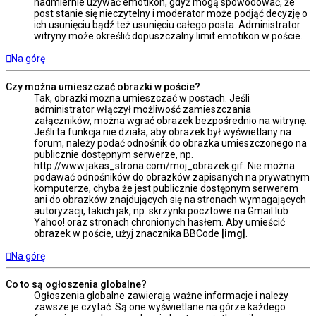
nadmiernie używać emotikon, gdyż mogą spowodować, że
post stanie się nieczytelny i moderator może podjąć decyzję o
ich usunięciu bądź też usunięciu całego posta. Administrator
witryny może określić dopuszczalny limit emotikon w poście.
Na górę
Czy można umieszczać obrazki w poście?
Tak, obrazki można umieszczać w postach. Jeśli
administrator włączył możliwość zamieszczania
załączników, można wgrać obrazek bezpośrednio na witrynę.
Jeśli ta funkcja nie działa, aby obrazek był wyświetlany na
forum, należy podać odnośnik do obrazka umieszczonego na
publicznie dostępnym serwerze, np.
http://www.jakas_strona.com/moj_obrazek.gif. Nie można
podawać odnośników do obrazków zapisanych na prywatnym
komputerze, chyba że jest publicznie dostępnym serwerem
ani do obrazków znajdujących się na stronach wymagających
autoryzacji, takich jak, np. skrzynki pocztowe na Gmail lub
Yahoo! oraz stronach chronionych hasłem. Aby umieścić
obrazek w poście, użyj znacznika BBCode
[img]
.
Na górę
Co to są ogłoszenia globalne?
Ogłoszenia globalne zawierają ważne informacje i należy
zawsze je czytać. Są one wyświetlane na górze każdego