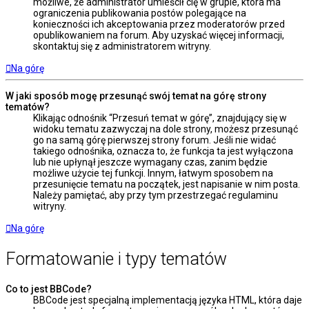
możliwe, że administrator umieścił cię w grupie, która ma
ograniczenia publikowania postów polegające na
konieczności ich akceptowania przez moderatorów przed
opublikowaniem na forum. Aby uzyskać więcej informacji,
skontaktuj się z administratorem witryny.
Na górę
W jaki sposób mogę przesunąć swój temat na górę strony
tematów?
Klikając odnośnik “Przesuń temat w górę”, znajdujący się w
widoku tematu zazwyczaj na dole strony, możesz przesunąć
go na samą górę pierwszej strony forum. Jeśli nie widać
takiego odnośnika, oznacza to, że funkcja ta jest wyłączona
lub nie upłynął jeszcze wymagany czas, zanim będzie
możliwe użycie tej funkcji. Innym, łatwym sposobem na
przesunięcie tematu na początek, jest napisanie w nim posta.
Należy pamiętać, aby przy tym przestrzegać regulaminu
witryny.
Na górę
Formatowanie i typy tematów
Co to jest BBCode?
BBCode jest specjalną implementacją języka HTML, która daje