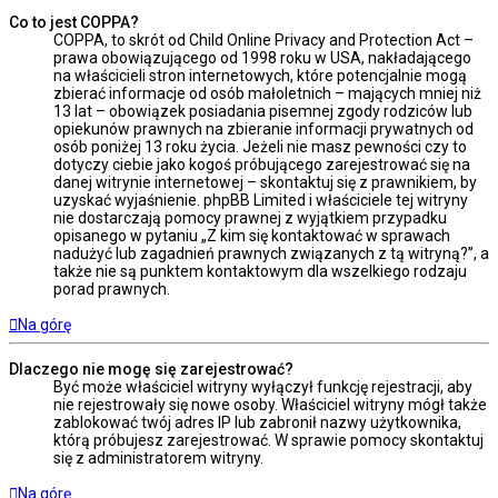
Co to jest COPPA?
COPPA, to skrót od Child Online Privacy and Protection Act –
prawa obowiązującego od 1998 roku w USA, nakładającego
na właścicieli stron internetowych, które potencjalnie mogą
zbierać informacje od osób małoletnich – mających mniej niż
13 lat – obowiązek posiadania pisemnej zgody rodziców lub
opiekunów prawnych na zbieranie informacji prywatnych od
osób poniżej 13 roku życia. Jeżeli nie masz pewności czy to
dotyczy ciebie jako kogoś próbującego zarejestrować się na
danej witrynie internetowej – skontaktuj się z prawnikiem, by
uzyskać wyjaśnienie. phpBB Limited i właściciele tej witryny
nie dostarczają pomocy prawnej z wyjątkiem przypadku
opisanego w pytaniu „Z kim się kontaktować w sprawach
nadużyć lub zagadnień prawnych związanych z tą witryną?”, a
także nie są punktem kontaktowym dla wszelkiego rodzaju
porad prawnych.
Na górę
Dlaczego nie mogę się zarejestrować?
Być może właściciel witryny wyłączył funkcję rejestracji, aby
nie rejestrowały się nowe osoby. Właściciel witryny mógł także
zablokować twój adres IP lub zabronił nazwy użytkownika,
którą próbujesz zarejestrować. W sprawie pomocy skontaktuj
się z administratorem witryny.
Na górę