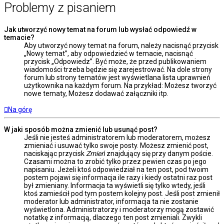
Problemy z pisaniem
Jak utworzyć nowy temat na forum lub wysłać odpowiedź w
temacie?
Aby utworzyć nowy temat na forum, należy nacisnąć przycisk
„Nowy temat”, aby odpowiedzieć w temacie, nacisnąć
przycisk „Odpowiedz”. Być może, że przed publikowaniem
wiadomości trzeba będzie się zarejestrować. Na dole strony
forum lub strony tematów jest wyświetlana lista uprawnień
użytkownika na każdym forum. Na przykład: Możesz tworzyć
nowe tematy, Możesz dodawać załączniki itp.
Na górę
W jaki sposób można zmienić lub usunąć post?
Jeśli nie jesteś administratorem lub moderatorem, możesz
zmieniać i usuwać tylko swoje posty. Możesz zmienić post,
naciskając przycisk
Zmień
znajdujący się przy danym poście.
Czasami można to zrobić tylko przez pewien czas po jego
napisaniu. Jeżeli ktoś odpowiedział na ten post, pod twoim
postem pojawi się informacja ile razy i kiedy ostatni raz post
był zmieniany. Informacja ta wyświetli się tylko wtedy, jeśli
ktoś zamieścił pod tym postem kolejny post. Jeśli post zmienił
moderator lub administrator, informacja ta nie zostanie
wyświetlona. Administratorzy i moderatorzy mogą zostawić
notatkę z informacją, dlaczego ten post zmieniali. Zwykli