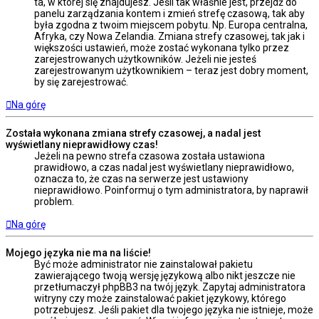
ta, w której się znajdujesz. Jeśli tak właśnie jest, przejdź do
panelu zarządzania kontem i zmień strefę czasową, tak aby
była zgodna z twoim miejscem pobytu. Np. Europa centralna,
Afryka, czy Nowa Zelandia. Zmiana strefy czasowej, tak jak i
większości ustawień, może zostać wykonana tylko przez
zarejestrowanych użytkowników. Jeżeli nie jesteś
zarejestrowanym użytkownikiem – teraz jest dobry moment,
by się zarejestrować.
Na górę
Została wykonana zmiana strefy czasowej, a nadal jest
wyświetlany nieprawidłowy czas!
Jeżeli na pewno strefa czasowa została ustawiona
prawidłowo, a czas nadal jest wyświetlany nieprawidłowo,
oznacza to, że czas na serwerze jest ustawiony
nieprawidłowo. Poinformuj o tym administratora, by naprawił
problem.
Na górę
Mojego języka nie ma na liście!
Być może administrator nie zainstalował pakietu
zawierającego twoją wersję językową albo nikt jeszcze nie
przetłumaczył phpBB3 na twój język. Zapytaj administratora
witryny czy może zainstalować pakiet językowy, którego
potrzebujesz. Jeśli pakiet dla twojego języka nie istnieje, może