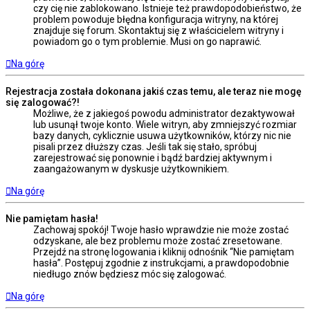
czy cię nie zablokowano. Istnieje też prawdopodobieństwo, że
problem powoduje błędna konfiguracja witryny, na której
znajduje się forum. Skontaktuj się z właścicielem witryny i
powiadom go o tym problemie. Musi on go naprawić.
Na górę
Rejestracja została dokonana jakiś czas temu, ale teraz nie mogę
się zalogować?!
Możliwe, że z jakiegoś powodu administrator dezaktywował
lub usunął twoje konto. Wiele witryn, aby zmniejszyć rozmiar
bazy danych, cyklicznie usuwa użytkowników, którzy nic nie
pisali przez dłuższy czas. Jeśli tak się stało, spróbuj
zarejestrować się ponownie i bądź bardziej aktywnym i
zaangażowanym w dyskusje użytkownikiem.
Na górę
Nie pamiętam hasła!
Zachowaj spokój! Twoje hasło wprawdzie nie może zostać
odzyskane, ale bez problemu może zostać zresetowane.
Przejdź na stronę logowania i kliknij odnośnik “Nie pamiętam
hasła”. Postępuj zgodnie z instrukcjami, a prawdopodobnie
niedługo znów będziesz móc się zalogować.
Na górę