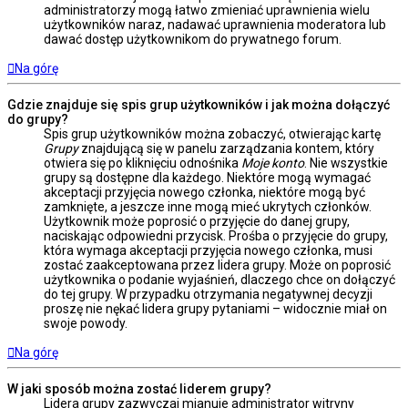
administratorzy mogą łatwo zmieniać uprawnienia wielu
użytkowników naraz, nadawać uprawnienia moderatora lub
dawać dostęp użytkownikom do prywatnego forum.
Na górę
Gdzie znajduje się spis grup użytkowników i jak można dołączyć
do grupy?
Spis grup użytkowników można zobaczyć, otwierając kartę
Grupy
znajdującą się w panelu zarządzania kontem, który
otwiera się po kliknięciu odnośnika
Moje konto
. Nie wszystkie
grupy są dostępne dla każdego. Niektóre mogą wymagać
akceptacji przyjęcia nowego członka, niektóre mogą być
zamknięte, a jeszcze inne mogą mieć ukrytych członków.
Użytkownik może poprosić o przyjęcie do danej grupy,
naciskając odpowiedni przycisk. Prośba o przyjęcie do grupy,
która wymaga akceptacji przyjęcia nowego członka, musi
zostać zaakceptowana przez lidera grupy. Może on poprosić
użytkownika o podanie wyjaśnień, dlaczego chce on dołączyć
do tej grupy. W przypadku otrzymania negatywnej decyzji
proszę nie nękać lidera grupy pytaniami – widocznie miał on
swoje powody.
Na górę
W jaki sposób można zostać liderem grupy?
Lidera grupy zazwyczaj mianuje administrator witryny