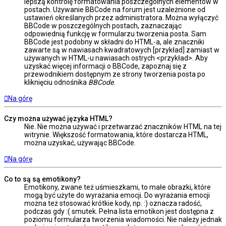
lepszą kontrolę formatowania poszczególnych elementów w
postach. Używanie BBCode na forum jest uzależnione od
ustawień określanych przez administratora. Można wyłączyć
BBCode w poszczególnych postach, zaznaczając
odpowiednią funkcję w formularzu tworzenia posta. Sam
BBCode jest podobny w składni do HTML-a, ale znaczniki
zawarte są w nawiasach kwadratowych [przykład] zamiast w
używanych w HTML-u nawiasach ostrych <przykład>. Aby
uzyskać więcej informacji o BBCode, zapoznaj się z
przewodnikiem dostępnym ze strony tworzenia posta po
kliknięciu odnośnika
BBCode
.
Na górę
Czy można używać języka HTML?
Nie. Nie można używać i przetwarzać znaczników HTML na tej
witrynie. Większość formatowania, które dostarcza HTML,
można uzyskać, używając BBCode.
Na górę
Co to są są emotikony?
Emotikony, zwane też uśmieszkami, to małe obrazki, które
mogą być użyte do wyrażania emocji. Do wyrażania emocji
można też stosować krótkie kody, np. :) oznacza radość,
podczas gdy :( smutek. Pełna lista emotikon jest dostępna z
poziomu formularza tworzenia wiadomości. Nie należy jednak