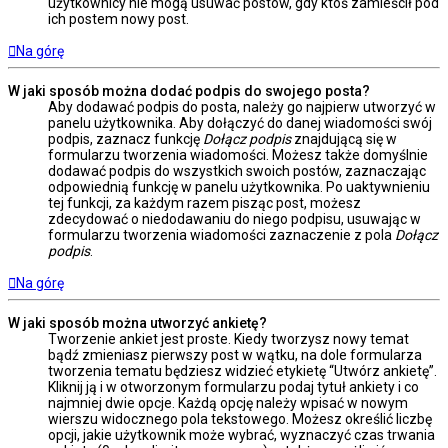
użytkownicy nie mogą usuwać postów, gdy ktoś zamieścił pod
ich postem nowy post.
Na górę
W jaki sposób można dodać podpis do swojego posta?
Aby dodawać podpis do posta, należy go najpierw utworzyć w
panelu użytkownika. Aby dołączyć do danej wiadomości swój
podpis, zaznacz funkcję
Dołącz podpis
znajdującą się w
formularzu tworzenia wiadomości. Możesz także domyślnie
dodawać podpis do wszystkich swoich postów, zaznaczając
odpowiednią funkcję w panelu użytkownika. Po uaktywnieniu
tej funkcji, za każdym razem pisząc post, możesz
zdecydować o niedodawaniu do niego podpisu, usuwając w
formularzu tworzenia wiadomości zaznaczenie z pola
Dołącz
podpis
.
Na górę
W jaki sposób można utworzyć ankietę?
Tworzenie ankiet jest proste. Kiedy tworzysz nowy temat
bądź zmieniasz pierwszy post w wątku, na dole formularza
tworzenia tematu będziesz widzieć etykietę “Utwórz ankietę”.
Kliknij ją i w otworzonym formularzu podaj tytuł ankiety i co
najmniej dwie opcje. Każdą opcję należy wpisać w nowym
wierszu widocznego pola tekstowego. Możesz określić liczbę
opcji, jakie użytkownik może wybrać, wyznaczyć czas trwania