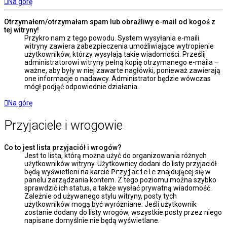
Na górę
Otrzymałem/otrzymałam spam lub obraźliwy e-mail od kogoś z
tej witryny!
Przykro nam z tego powodu. System wysyłania e-maili
witryny zawiera zabezpieczenia umożliwiające wytropienie
użytkowników, którzy wysyłają takie wiadomości. Prześlij
administratorowi witryny pełną kopię otrzymanego e-maila –
ważne, aby były w niej zawarte nagłówki, ponieważ zawierają
one informacje o nadawcy. Administrator będzie wówczas
mógł podjąć odpowiednie działania.
Na górę
Przyjaciele i wrogowie
Co to jest lista przyjaciół i wrogów?
Jest to lista, którą można użyć do organizowania różnych
użytkowników witryny. Użytkownicy dodani do listy przyjaciół
będą wyświetleni na karcie
Przyjaciele
znajdującej się w
panelu zarządzania kontem. Z tego poziomu można szybko
sprawdzić ich status, a także wysłać prywatną wiadomość.
Zależnie od używanego stylu witryny, posty tych
użytkowników mogą być wyróżniane. Jeśli użytkownik
zostanie dodany do listy wrogów, wszystkie posty przez niego
napisane domyślnie nie będą wyświetlane.