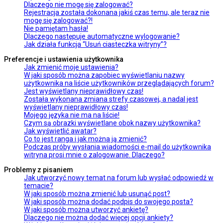
Dlaczego nie mogę się zalogować?
Rejestracja została dokonana jakiś czas temu, ale teraz nie
mogę się zalogować?!
Nie pamiętam hasła!
Dlaczego następuje automatyczne wylogowanie?
Jak działa funkcja “Usuń ciasteczka witryny”?
Preferencje i ustawienia użytkownika
Jak zmienić moje ustawienia?
W jaki sposób można zapobiec wyświetlaniu nazwy
użytkownika na liście użytkowników przeglądających forum?
Jest wyświetlany nieprawidłowy czas!
Została wykonana zmiana strefy czasowej, a nadal jest
wyświetlany nieprawidłowy czas!
Mojego języka nie ma na liście!
Czym są obrazki wyświetlane obok nazwy użytkownika?
Jak wyświetlić awatar?
Co to jest ranga i jak można ją zmienić?
Podczas próby wysłania wiadomości e-mail do użytkownika
witryna prosi mnie o zalogowanie. Dlaczego?
Problemy z pisaniem
Jak utworzyć nowy temat na forum lub wysłać odpowiedź w
temacie?
W jaki sposób można zmienić lub usunąć post?
W jaki sposób można dodać podpis do swojego posta?
W jaki sposób można utworzyć ankietę?
Dlaczego nie można dodać więcej opcji ankiety?