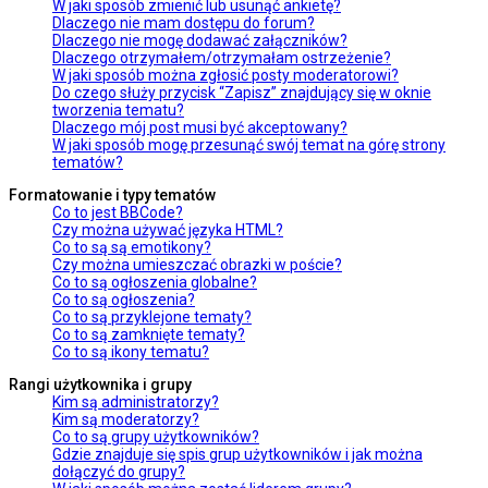
W jaki sposób zmienić lub usunąć ankietę?
Dlaczego nie mam dostępu do forum?
Dlaczego nie mogę dodawać załączników?
Dlaczego otrzymałem/otrzymałam ostrzeżenie?
W jaki sposób można zgłosić posty moderatorowi?
Do czego służy przycisk “Zapisz” znajdujący się w oknie
tworzenia tematu?
Dlaczego mój post musi być akceptowany?
W jaki sposób mogę przesunąć swój temat na górę strony
tematów?
Formatowanie i typy tematów
Co to jest BBCode?
Czy można używać języka HTML?
Co to są są emotikony?
Czy można umieszczać obrazki w poście?
Co to są ogłoszenia globalne?
Co to są ogłoszenia?
Co to są przyklejone tematy?
Co to są zamknięte tematy?
Co to są ikony tematu?
Rangi użytkownika i grupy
Kim są administratorzy?
Kim są moderatorzy?
Co to są grupy użytkowników?
Gdzie znajduje się spis grup użytkowników i jak można
dołączyć do grupy?