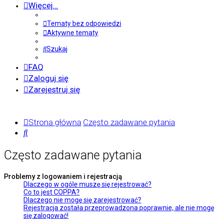
Więcej…
Tematy bez odpowiedzi
Aktywne tematy
Szukaj
FAQ
Zaloguj się
Zarejestruj się
Strona główna
Często zadawane pytania
Szukaj
Często zadawane pytania
Problemy z logowaniem i rejestracją
Dlaczego w ogóle muszę się rejestrować?
Co to jest COPPA?
Dlaczego nie mogę się zarejestrować?
Rejestracja została przeprowadzona poprawnie, ale nie mogę
się zalogować!