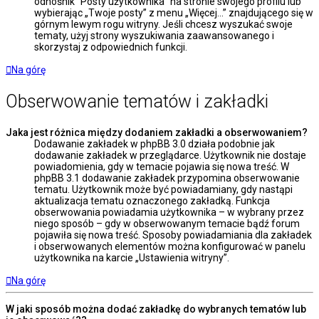
odnośnik “Posty użytkownika” na stronie swojego profilu lub
wybierając „Twoje posty” z menu „Więcej…” znajdującego się w
górnym lewym rogu witryny. Jeśli chcesz wyszukać swoje
tematy, użyj strony wyszukiwania zaawansowanego i
skorzystaj z odpowiednich funkcji.
Na górę
Obserwowanie tematów i zakładki
Jaka jest różnica między dodaniem zakładki a obserwowaniem?
Dodawanie zakładek w phpBB 3.0 działa podobnie jak
dodawanie zakładek w przeglądarce. Użytkownik nie dostaje
powiadomienia, gdy w temacie pojawia się nowa treść. W
phpBB 3.1 dodawanie zakładek przypomina obserwowanie
tematu. Użytkownik może być powiadamiany, gdy nastąpi
aktualizacja tematu oznaczonego zakładką. Funkcja
obserwowania powiadamia użytkownika – w wybrany przez
niego sposób – gdy w obserwowanym temacie bądź forum
pojawiła się nowa treść. Sposoby powiadamiania dla zakładek
i obserwowanych elementów można konfigurować w panelu
użytkownika na karcie „Ustawienia witryny”.
Na górę
W jaki sposób można dodać zakładkę do wybranych tematów lub