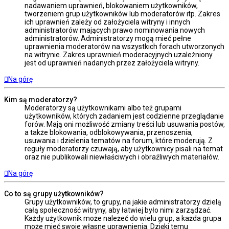
nadawaniem uprawnień, blokowaniem użytkowników,
tworzeniem grup użytkowników lub moderatorów itp. Zakres
ich uprawnień zależy od założyciela witryny i innych
administratorów mających prawo nominowania nowych
administratorów. Administratorzy mogą mieć pełne
uprawnienia moderatorów na wszystkich forach utworzonych
na witrynie. Zakres uprawnień moderacyjnych uzależniony
jest od uprawnień nadanych przez założyciela witryny.
Na górę
Kim są moderatorzy?
Moderatorzy są użytkownikami albo też grupami
użytkowników, których zadaniem jest codzienne przeglądanie
forów. Mają oni możliwość zmiany treści lub usuwania postów,
a także blokowania, odblokowywania, przenoszenia,
usuwania i dzielenia tematów na forum, które moderują. Z
reguły moderatorzy czuwają, aby użytkownicy pisali na temat
oraz nie publikowali niewłaściwych i obraźliwych materiałów.
Na górę
Co to są grupy użytkowników?
Grupy użytkowników, to grupy, na jakie administratorzy dzielą
całą społeczność witryny, aby łatwiej było nimi zarządzać.
Każdy użytkownik może należeć do wielu grup, a każda grupa
może mieć swoje własne uprawnienia. Dzięki temu