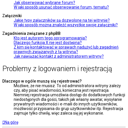
Jak obserwować wybrane forum?
W jaki sposób usunąć obserwowanie forum, tematu?
Załączniki
Jakie typy załączników są dozwolone na tej witrynie?
W jaki sposób można znaleźć wszystkie swoje załączniki?
Zagadnienia związane z phpBB
Kto jest autorem tego oprogramowania?
Dlaczego funkcja X nie jest dostępna?
Z kim się kontaktować w sprawach nadużyć lub zagadnień
prawnych związanych z tą witryną?
Jak nawiązać kontakt z administratorem witryny?
Problemy z logowaniem i rejestracją
Dlaczego w ogóle muszę się rejestrować?
Możliwe, że nie musisz. To od administratora witryny zależy
czy, aby pisać wiadomości, konieczna jest rejestracja.
Niemniej rejestracja umożliwia dostęp do dodatkowych funkcji
niedostępnych dla gości, takich jak własny awatar, wysyłanie
prywatnych wiadomości i e-maili do innych użytkowników,
możliwość przypisania do grup użytkowników itp. Rejestracja
zajmuje tylko chwilę, więc zaleca się jej wykonanie.
Na górę