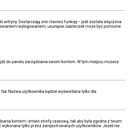
 witryny. Dostarczają one również funkcję – jeśli została włączona
 logowaniem/wylogowaniem, usunięcie ciasteczek może być pomocne.
rzejdź do panelu zarządzania swoim kontem. W tym miejscu możesz
.
c
Tak
. Nazwa użytkownika będzie wyświetlana tylko dla
arządzania kontem i zmień strefę czasową, tak aby była zgodna z twoim
ać wykonana tylko przez zarejestrowanych użytkowników. Jeżeli nie