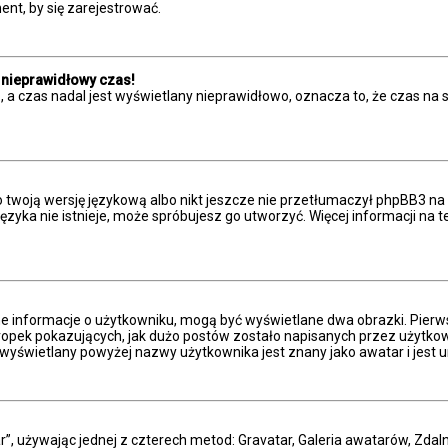
nt, by się zarejestrować.
 nieprawidłowy czas!
 a czas nadal jest wyświetlany nieprawidłowo, oznacza to, że czas na 
 twoją wersję językową albo nikt jeszcze nie przetłumaczył phpBB3 na 
 języka nie istnieje, może spróbujesz go utworzyć. Więcej informacji n
ne informacje o użytkowniku, mogą być wyświetlane dwa obrazki. Pierw
pek pokazujących, jak dużo postów zostało napisanych przez użytkownika
wyświetlany powyżej nazwy użytkownika jest znany jako awatar i jest u
r”, używając jednej z czterech metod: Gravatar, Galeria awatarów, Zdal