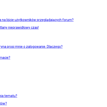
 na liście użytkowników przeglądających forum?
tlany nieprawidłowy czas!
ryna prosi mnie o zalogowanie. Dlaczego?
emacie?
enia tematu?
atów?