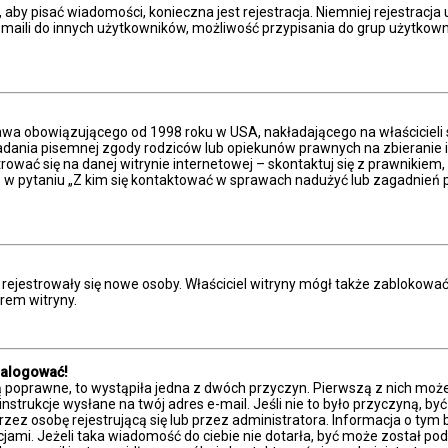
, aby pisać wiadomości, konieczna jest rejestracja. Niemniej rejestracj
aili do innych użytkowników, możliwość przypisania do grup użytkowników
prawa obowiązującego od 1998 roku w USA, nakładającego na właścicieli 
adania pisemnej zgody rodziców lub opiekunów prawnych na zbieranie in
ować się na danej witrynie internetowej – skontaktuj się z prawnikiem, b
w pytaniu „Z kim się kontaktować w sprawach nadużyć lub zagadnień p
ie rejestrowały się nowe osoby. Właściciel witryny mógł także zablokowa
rem witryny.
zalogować!
ą poprawne, to wystąpiła jedna z dwóch przyczyn. Pierwszą z nich moż
nstrukcje wysłane na twój adres e-mail. Jeśli nie to było przyczyną, by
 osobę rejestrującą się lub przez administratora. Informacja o tym był
cjami. Jeżeli taka wiadomość do ciebie nie dotarła, być może został 