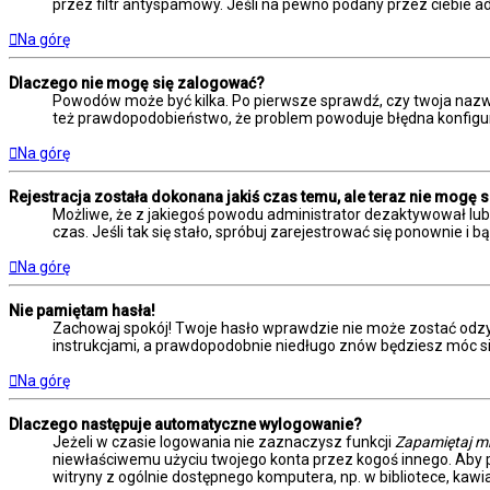
przez filtr antyspamowy. Jeśli na pewno podany przez ciebie ad
Na górę
Dlaczego nie mogę się zalogować?
Powodów może być kilka. Po pierwsze sprawdź, czy twoja nazwa u
też prawdopodobieństwo, że problem powoduje błędna konfiguracj
Na górę
Rejestracja została dokonana jakiś czas temu, ale teraz nie mogę 
Możliwe, że z jakiegoś powodu administrator dezaktywował lub u
czas. Jeśli tak się stało, spróbuj zarejestrować się ponownie
Na górę
Nie pamiętam hasła!
Zachowaj spokój! Twoje hasło wprawdzie nie może zostać odzys
instrukcjami, a prawdopodobnie niedługo znów będziesz móc s
Na górę
Dlaczego następuje automatyczne wylogowanie?
Jeżeli w czasie logowania nie zaznaczysz funkcji
Zapamiętaj m
niewłaściwemu użyciu twojego konta przez kogoś innego. Ab
witryny z ogólnie dostępnego komputera, np. w bibliotece, kawiar