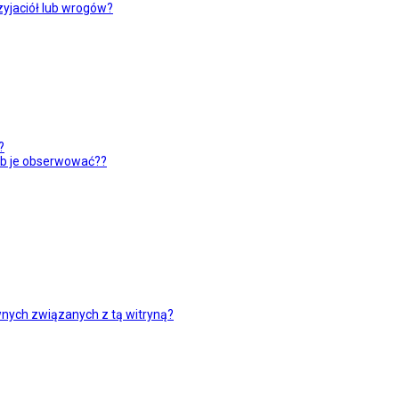
yjaciół lub wrogów?
?
ub je obserwować??
nych związanych z tą witryną?