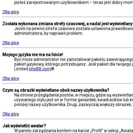
jesteś zarejestrowanym użytkownikiem – teraz jest dobry mome
Na górę
Została wykonana zmiana strefy czasowej, a nadal jest wyświetlany
Jeżeli na pewno strefa czasowa została ustawiona prawidłowo,
administratora, by naprawił problem.
Na górę
Mojego języka nie ma na liście!
Być może administrator nie zainstalował pakietu zawierającego
pakiet językowy, którego potrzebujesz. Jeśli pakiet dla twojego
Limited
phpBB.com
®
Na górę
Czym są obrazki wyświetlane obok nazwy użytkownika?
Na stronie przeglądania postów, w miejscu, gdzie są wyświetla
używanego stylu jest on w formie gwiazdek, kwadracików lub kro
poniżej nazwy użytkownika. Drugi, zazwyczaj większy obrazek, 
Na górę
Jak wyświetlić awatar?
W panelu zarządzania kontem na karcie „Profil” w sekcji „Awata