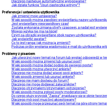
Dlaczego następuje automatyczne wylogowanie?
Jak działa funkcja “Usuń ciasteczka witryny”?
Preferencje i ustawienia użytkownika
Jak zmienić moje ustawienia?
W jaki sposób można zapobiec wyświetlaniu nazwy użytkownika
Jest wyświetlany nieprawidłowy czas!
Została wykonana zmiana strefy czasowej, a nadal jest wyświe
Mojego języka nie ma na liście!
Czym są obrazki wyświetlane obok nazwy użytkownika?
Jak wyświetlić awatar?
Co to jest ranga i jak można ją zmienić?
Podczas próby wysłania wiadomości e-mail do użytkownika wit
Problemy z pisaniem
Jak utworzyć nowy temat na forum lub wysłać odpowiedź w t
W jaki sposób można zmienić lub usunąć post?
W jaki sposób można dodać podpis do swojego posta?
W jaki sposób można utworzyć ankietę?
Dlaczego nie można dodać więcej opcji ankiety?
W jaki sposób zmienić lub usunąć ankietę?
Dlaczego nie mam dostępu do forum?
Dlaczego nie mogę dodawać załączników?
Dlaczego otrzymałem/otrzymałam ostrzeżenie?
W jaki sposób można zgłosić posty moderatorowi?
Do czego służy przycisk “Zapisz” znajdujący się w oknie tworz
Dlaczego mój post musi być akceptowany?
W jaki sposób mogę przesunąć swój temat na górę strony tem