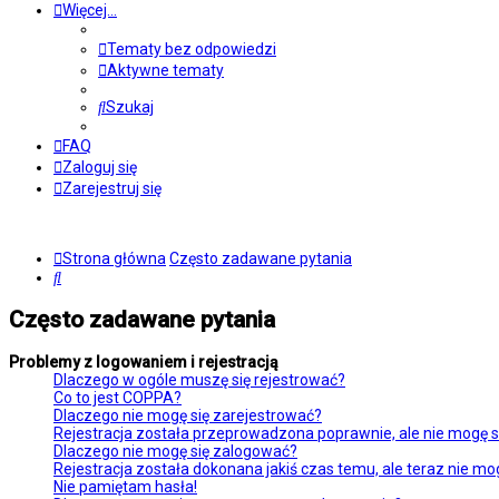
Więcej…
Tematy bez odpowiedzi
Aktywne tematy
Szukaj
FAQ
Zaloguj się
Zarejestruj się
Strona główna
Często zadawane pytania
Szukaj
Często zadawane pytania
Problemy z logowaniem i rejestracją
Dlaczego w ogóle muszę się rejestrować?
Co to jest COPPA?
Dlaczego nie mogę się zarejestrować?
Rejestracja została przeprowadzona poprawnie, ale nie mogę s
Dlaczego nie mogę się zalogować?
Rejestracja została dokonana jakiś czas temu, ale teraz nie mo
Nie pamiętam hasła!