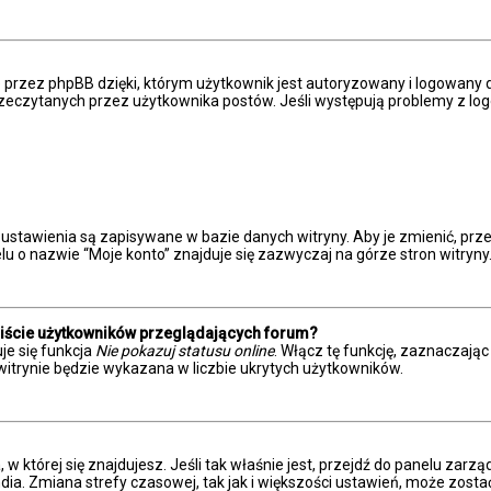
przez phpBB dzięki, którym użytkownik jest autoryzowany i logowany do
eprzeczytanych przez użytkownika postów. Jeśli występują problemy z
 ustawienia są zapisywane w bazie danych witryny. Aby je zmienić, p
u o nazwie “Moje konto” znajduje się zazwyczaj na górze stron witryny
liście użytkowników przeglądających forum?
je się funkcja
Nie pokazuj statusu online
. Włącz tę funkcję, zaznaczają
witrynie będzie wykazana w liczbie ukrytych użytkowników.
a, w której się znajdujesz. Jeśli tak właśnie jest, przejdź do panelu z
dia. Zmiana strefy czasowej, tak jak i większości ustawień, może zost