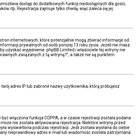
a umożliwia dostęp do dodatkowych funkcji niedostępnych dla gości,
 itp. Rejestracja zajmuje tylko chwilę, więc zaleca się jej
stron internetowych, które potencjalnie mogą zbierać informacje od
formacji prywatnych od osób poniżej 13 roku życia. Jeżeli nie masz
y uzyskać wyjaśnienie. phpBB Limited i właściciele tej witryny nie
rawnych związanych z tą witryną?”, a także nie są punktem
ć twój adres IP lub zabronił nazwy użytkownika, którą próbujesz
e być włączona funkcja COPPA, a w czasie rejestracji została podana
ć może nie została aktywowana rejestracja. Niektóre witryny przed
a wyświetlona podczas rejestracji. Jeśli została wysłana do ciebie
podany nieprawidłowy adres e-mail lub wiadomość została zatrzymana