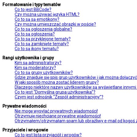
Formatowanie i typy tematów
Co to jest BBCode?
Czy można używać języka HTML?
Co to są są emotikony?
Czy można umieszczać obrazki w poście?
Co to są ogłoszenia globalne?
Co to są ogłoszenia?
Co to są przyklejone tematy?
Co to są zamknięte tematy?
Co to są ikony tematu?
Rangi użytkownika i grupy
Kim są administratorzy?
Kim są moderatorzy?
Co to są grupy użytkowników?
Gdzie znajduje się spis grup użytkowników i jak można dołączy
W jaki sposób można zostać liderem grupy?
Dlaczego niektóre nazwy użytkowników są wyświetlane innymi
Co to jest “Domyślna grupa użytkownika”?
Czym jest odnośnik “Zespół administracyjny”?
Prywatne wiadomości
Nie mogę wysyłać prywatnych wiadomości!
Otrzymuję niechciane prywatne wiadomości!
Otrzymałem/otrzymałam spam lub obraźliwy e-mail od kogoś z 
Przyjaciele i wrogowie
Co to jest lista przyjaciół i wrogów?