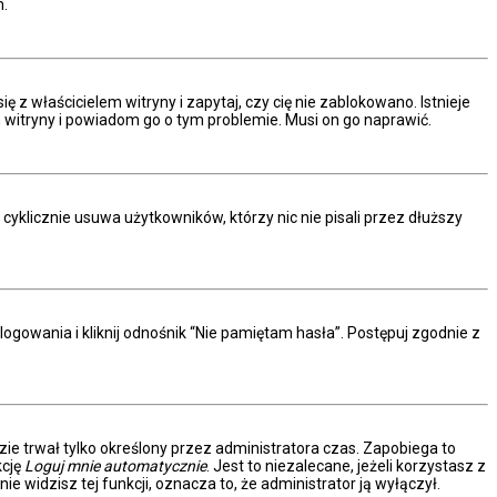
m.
z właścicielem witryny i zapytaj, czy cię nie zablokowano. Istnieje
m witryny i powiadom go o tym problemie. Musi on go naprawić.
yklicznie usuwa użytkowników, którzy nic nie pisali przez dłuższy
owania i kliknij odnośnik “Nie pamiętam hasła”. Postępuj zgodnie z
dzie trwał tylko określony przez administratora czas. Zapobiega to
kcję
Loguj mnie automatycznie
. Jest to niezalecane, jeżeli korzystasz z
ie widzisz tej funkcji, oznacza to, że administrator ją wyłączył.