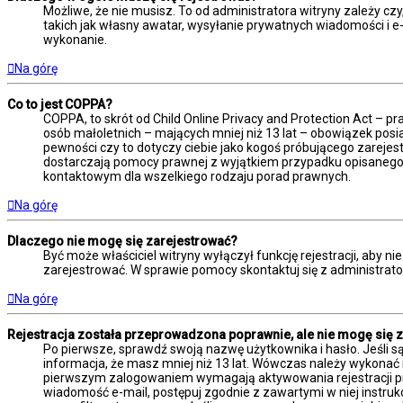
Możliwe, że nie musisz. To od administratora witryny zależy czy
takich jak własny awatar, wysyłanie prywatnych wiadomości i e-m
wykonanie.
Na górę
Co to jest COPPA?
COPPA, to skrót od Child Online Privacy and Protection Act – 
osób małoletnich – mających mniej niż 13 lat – obowiązek posi
pewności czy to dotyczy ciebie jako kogoś próbującego zarejestr
dostarczają pomocy prawnej z wyjątkiem przypadku opisanego 
kontaktowym dla wszelkiego rodzaju porad prawnych.
Na górę
Dlaczego nie mogę się zarejestrować?
Być może właściciel witryny wyłączył funkcję rejestracji, aby n
zarejestrować. W sprawie pomocy skontaktuj się z administrato
Na górę
Rejestracja została przeprowadzona poprawnie, ale nie mogę się 
Po pierwsze, sprawdź swoją nazwę użytkownika i hasło. Jeśli s
informacja, że masz mniej niż 13 lat. Wówczas należy wykonać i
pierwszym zalogowaniem wymagają aktywowania rejestracji przez
wiadomość e-mail, postępuj zgodnie z zawartymi w niej instruk