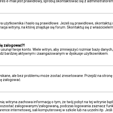
res e-mail jest prawidłowy, spróbuj skontaktować się z administratore
żytkownika i hasło są prawidłowe. Jeżeli są prawidłowe, skontaktuj się 
a witryny, na której znajduje się forum. Skontaktuj się z właściciele
się zalogować?!
sunął twoje konto. Wiele witryn, aby zmniejszyć rozmiar bazy danych, c
 i bądź bardziej aktywnym i zaangażowanym w dyskusje użytkownikiem.
kane, ale bez problemu może zostać zresetowane. Przejdź na stronę log
ię zalogować.
nie
, witryna zachowa informację o tym, że twój pobyt na tej witrynie bę
y pozostać zalogowanym/zalogowaną, podczas logowania zaznacz fun
ence internetowej, sali komputerowej w szkole lub na uczelni itp. Jeśli n