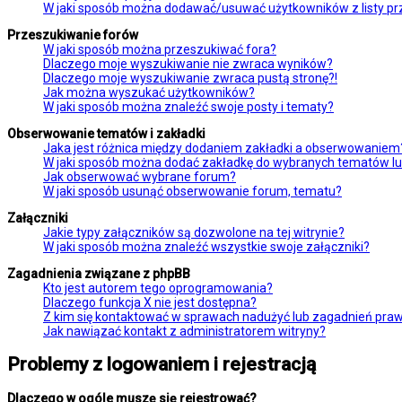
W jaki sposób można dodawać/usuwać użytkowników z listy prz
Przeszukiwanie forów
W jaki sposób można przeszukiwać fora?
Dlaczego moje wyszukiwanie nie zwraca wyników?
Dlaczego moje wyszukiwanie zwraca pustą stronę?!
Jak można wyszukać użytkowników?
W jaki sposób można znaleźć swoje posty i tematy?
Obserwowanie tematów i zakładki
Jaka jest różnica między dodaniem zakładki a obserwowaniem
W jaki sposób można dodać zakładkę do wybranych tematów l
Jak obserwować wybrane forum?
W jaki sposób usunąć obserwowanie forum, tematu?
Załączniki
Jakie typy załączników są dozwolone na tej witrynie?
W jaki sposób można znaleźć wszystkie swoje załączniki?
Zagadnienia związane z phpBB
Kto jest autorem tego oprogramowania?
Dlaczego funkcja X nie jest dostępna?
Z kim się kontaktować w sprawach nadużyć lub zagadnień praw
Jak nawiązać kontakt z administratorem witryny?
Problemy z logowaniem i rejestracją
Dlaczego w ogóle muszę się rejestrować?