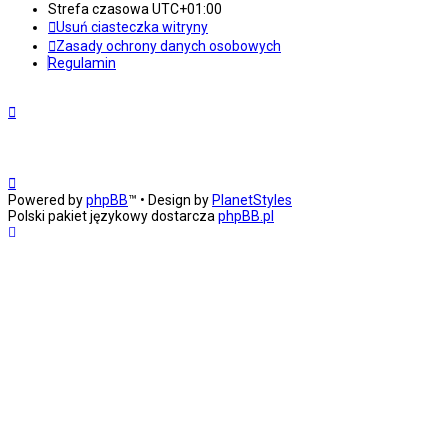
Strefa czasowa
UTC+01:00
Usuń ciasteczka witryny
Zasady ochrony danych osobowych
Regulamin
Powered by
phpBB
™
• Design by
PlanetStyles
Polski pakiet językowy dostarcza
phpBB.pl