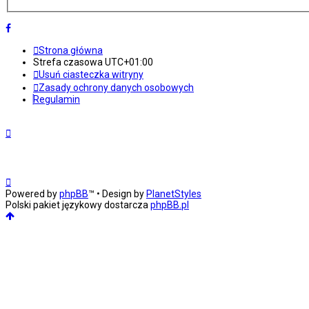
Strona główna
Strefa czasowa
UTC+01:00
Usuń ciasteczka witryny
Zasady ochrony danych osobowych
Regulamin
Powered by
phpBB
™
• Design by
PlanetStyles
Polski pakiet językowy dostarcza
phpBB.pl