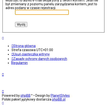
Musi być to adres e-mail skojarzony z twoim kontem. Jeśli nie
był zmieniany z poziomu panelu zarządzania kontem, jest to
adres podany w czasie rejestracji.
Strona główna
Strefa czasowa
UTC+01:00
Usuń ciasteczka witryny
Zasady ochrony danych osobowych
Regulamin
Powered by
phpBB
™
• Design by
PlanetStyles
Polski pakiet językowy dostarcza
phpBB.pl