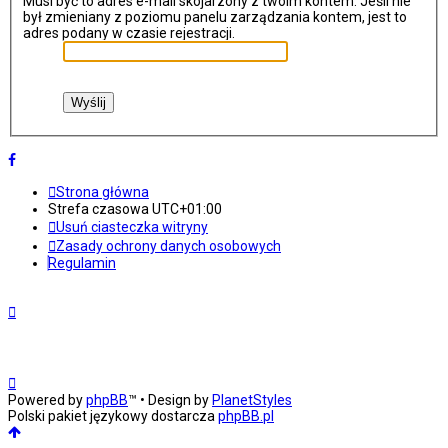
Musi być to adres e-mail skojarzony z twoim kontem. Jeśli nie
był zmieniany z poziomu panelu zarządzania kontem, jest to
adres podany w czasie rejestracji.
Strona główna
Strefa czasowa
UTC+01:00
Usuń ciasteczka witryny
Zasady ochrony danych osobowych
Regulamin
Powered by
phpBB
™
• Design by
PlanetStyles
Polski pakiet językowy dostarcza
phpBB.pl