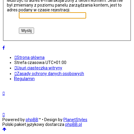
Musi być to adres e-mail skojarzony z twoim kontem. Jeśli nie
był zmieniany z poziomu panelu zarządzania kontem, jest to
adres podany w czasie rejestracji.
Strona główna
Strefa czasowa
UTC+01:00
Usuń ciasteczka witryny
Zasady ochrony danych osobowych
Regulamin
Powered by
phpBB
™
• Design by
PlanetStyles
Polski pakiet językowy dostarcza
phpBB.pl