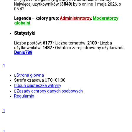
Najwięcej użytkowników (
3849
) było online 1 maja 2026, o
05:42
Legenda – kolory grup:
Administratorzy
,
Moderatorzy
globalni
Statystyki
Liczba postów:
6177
• Liczba tematów:
2100
• Liczba
użytkowników:
1487
• Ostatnio zarejestrowany użytkownik:
Denis789
Strona główna
Strefa czasowa
UTC+01:00
Usuń ciasteczka witryny
Zasady ochrony danych osobowych
Regulamin