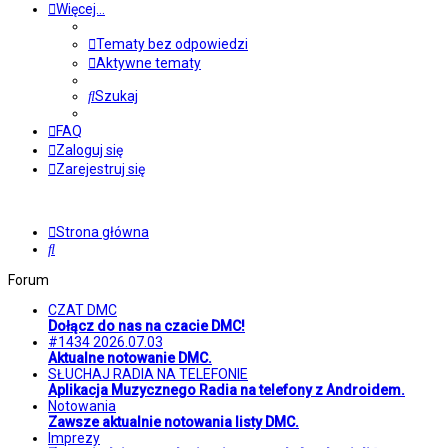
Więcej…
Tematy bez odpowiedzi
Aktywne tematy
Szukaj
FAQ
Zaloguj się
Zarejestruj się
Strona główna
Szukaj
Forum
CZAT DMC
Dołącz do nas na czacie DMC!
#1434 2026.07.03
Aktualne notowanie DMC.
SŁUCHAJ RADIA NA TELEFONIE
Aplikacja Muzycznego Radia na telefony z Androidem.
Notowania
Zawsze aktualnie notowania listy DMC.
Imprezy