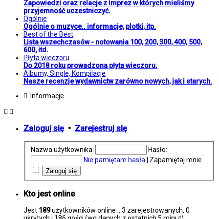
Zapowiedzi oraz relacje z imprez w których mieliśmy
przyjemność uczestniczyć.
Ogólnie
Ogólnie o muzyce.. informacje, plotki, itp.
Best of the Best
Lista wszechczasów - notowania 100, 200, 300, 400, 500,
600, itd.
Płyta wieczoru
Do 2018 roku prowadzona płyta wieczoru.
Albumy, Single, Kompilacje
Nasze recenzje wydawnictw zarówno nowych, jak i starych.
Informacje
Zaloguj się
•
Zarejestruj się
Nazwa użytkownika:
Hasło:
Nie pamiętam hasła
|
Zapamiętaj mnie
Kto jest online
Jest
189
użytkowników online :: 3 zarejestrowanych, 0
ukrytych i 186 gości (wg danych z ostatnich 5 minut)