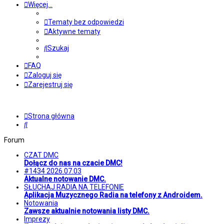
Więcej…
Tematy bez odpowiedzi
Aktywne tematy
Szukaj
FAQ
Zaloguj się
Zarejestruj się
Strona główna
Szukaj
Forum
CZAT DMC
Dołącz do nas na czacie DMC!
#1434 2026.07.03
Aktualne notowanie DMC.
SŁUCHAJ RADIA NA TELEFONIE
Aplikacja Muzycznego Radia na telefony z Androidem.
Notowania
Zawsze aktualnie notowania listy DMC.
Imprezy