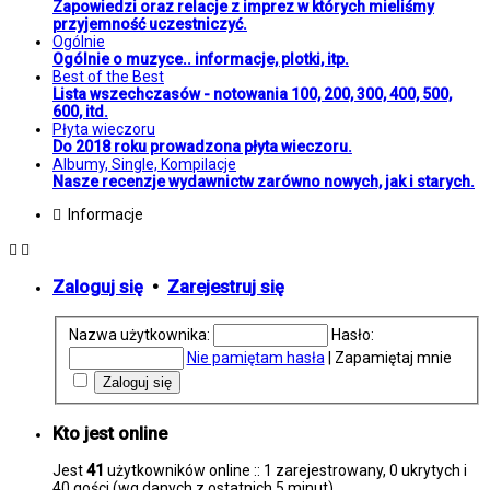
Zapowiedzi oraz relacje z imprez w których mieliśmy
przyjemność uczestniczyć.
Ogólnie
Ogólnie o muzyce.. informacje, plotki, itp.
Best of the Best
Lista wszechczasów - notowania 100, 200, 300, 400, 500,
600, itd.
Płyta wieczoru
Do 2018 roku prowadzona płyta wieczoru.
Albumy, Single, Kompilacje
Nasze recenzje wydawnictw zarówno nowych, jak i starych.
Informacje
Zaloguj się
•
Zarejestruj się
Nazwa użytkownika:
Hasło:
Nie pamiętam hasła
|
Zapamiętaj mnie
Kto jest online
Jest
41
użytkowników online :: 1 zarejestrowany, 0 ukrytych i
40 gości (wg danych z ostatnich 5 minut)