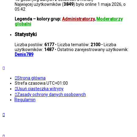
Najwięcej użytkowników (
3849
) było online 1 maja 2026, o
05:42
Legenda – kolory grup:
Administratorzy
,
Moderatorzy
globalni
Statystyki
Liczba postów:
6177
• Liczba tematów:
2100
• Liczba
użytkowników:
1487
• Ostatnio zarejestrowany użytkownik:
Denis789
Strona główna
Strefa czasowa
UTC+01:00
Usuń ciasteczka witryny
Zasady ochrony danych osobowych
Regulamin