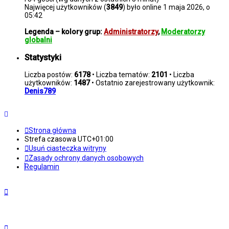
Najwięcej użytkowników (
3849
) było online 1 maja 2026, o
05:42
Legenda – kolory grup:
Administratorzy
,
Moderatorzy
globalni
Statystyki
Liczba postów:
6178
• Liczba tematów:
2101
• Liczba
użytkowników:
1487
• Ostatnio zarejestrowany użytkownik:
Denis789
Strona główna
Strefa czasowa
UTC+01:00
Usuń ciasteczka witryny
Zasady ochrony danych osobowych
Regulamin