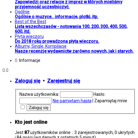
Zapowiedzi oraz relacje z imprez w których mieliśmy
przyjemność uczestniczyć.
Ogólnie
Ogólnie o muzyce.. informacje, plotki, itp.
Best of the Best
Lista wszechczasów - notowania 100, 200, 300, 400, 500,
600, itd.
Płyta wieczoru
Do 2018 roku prowadzona płyta wieczoru.
Albumy, Single, Kompilacje
Nasze recenzje wydawnictw zarówno nowych, jak i starych.
Informacje
Zaloguj się
•
Zarejestruj się
Nazwa użytkownika:
Hasło:
Nie pamiętam hasła
|
Zapamiętaj mnie
Kto jest online
Jest
87
użytkowników online :: 3 zarejestrowanych, 0 ukrytych
i 84 gości (wg danych z ostatnich 5 minut)