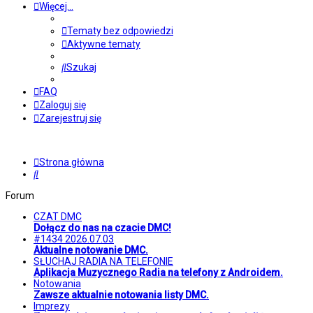
Więcej…
Tematy bez odpowiedzi
Aktywne tematy
Szukaj
FAQ
Zaloguj się
Zarejestruj się
Strona główna
Szukaj
Forum
CZAT DMC
Dołącz do nas na czacie DMC!
#1434 2026.07.03
Aktualne notowanie DMC.
SŁUCHAJ RADIA NA TELEFONIE
Aplikacja Muzycznego Radia na telefony z Androidem.
Notowania
Zawsze aktualnie notowania listy DMC.
Imprezy