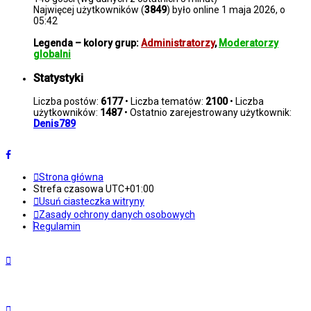
Najwięcej użytkowników (
3849
) było online 1 maja 2026, o
05:42
Legenda – kolory grup:
Administratorzy
,
Moderatorzy
globalni
Statystyki
Liczba postów:
6177
• Liczba tematów:
2100
• Liczba
użytkowników:
1487
• Ostatnio zarejestrowany użytkownik:
Denis789
Strona główna
Strefa czasowa
UTC+01:00
Usuń ciasteczka witryny
Zasady ochrony danych osobowych
Regulamin