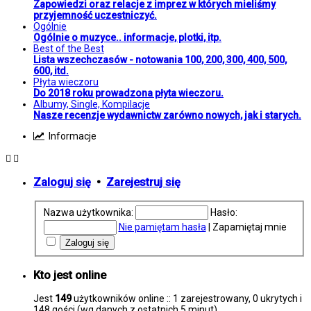
Zapowiedzi oraz relacje z imprez w których mieliśmy
przyjemność uczestniczyć.
Ogólnie
Ogólnie o muzyce.. informacje, plotki, itp.
Best of the Best
Lista wszechczasów - notowania 100, 200, 300, 400, 500,
600, itd.
Płyta wieczoru
Do 2018 roku prowadzona płyta wieczoru.
Albumy, Single, Kompilacje
Nasze recenzje wydawnictw zarówno nowych, jak i starych.
Informacje
Zaloguj się
•
Zarejestruj się
Nazwa użytkownika:
Hasło:
Nie pamiętam hasła
|
Zapamiętaj mnie
Kto jest online
Jest
149
użytkowników online :: 1 zarejestrowany, 0 ukrytych i
148 gości (wg danych z ostatnich 5 minut)