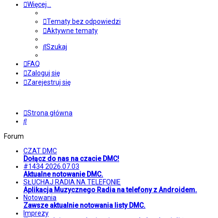
Więcej…
Tematy bez odpowiedzi
Aktywne tematy
Szukaj
FAQ
Zaloguj się
Zarejestruj się
Strona główna
Szukaj
Forum
CZAT DMC
Dołącz do nas na czacie DMC!
#1434 2026.07.03
Aktualne notowanie DMC.
SŁUCHAJ RADIA NA TELEFONIE
Aplikacja Muzycznego Radia na telefony z Androidem.
Notowania
Zawsze aktualnie notowania listy DMC.
Imprezy