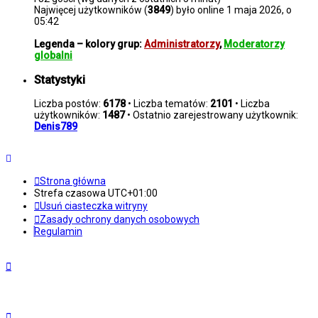
Najwięcej użytkowników (
3849
) było online 1 maja 2026, o
05:42
Legenda – kolory grup:
Administratorzy
,
Moderatorzy
globalni
Statystyki
Liczba postów:
6178
• Liczba tematów:
2101
• Liczba
użytkowników:
1487
• Ostatnio zarejestrowany użytkownik:
Denis789
Strona główna
Strefa czasowa
UTC+01:00
Usuń ciasteczka witryny
Zasady ochrony danych osobowych
Regulamin