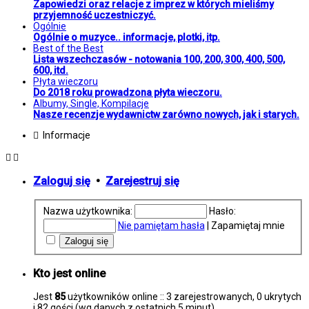
Zapowiedzi oraz relacje z imprez w których mieliśmy
przyjemność uczestniczyć.
Ogólnie
Ogólnie o muzyce.. informacje, plotki, itp.
Best of the Best
Lista wszechczasów - notowania 100, 200, 300, 400, 500,
600, itd.
Płyta wieczoru
Do 2018 roku prowadzona płyta wieczoru.
Albumy, Single, Kompilacje
Nasze recenzje wydawnictw zarówno nowych, jak i starych.
Informacje
Zaloguj się
•
Zarejestruj się
Nazwa użytkownika:
Hasło:
Nie pamiętam hasła
|
Zapamiętaj mnie
Kto jest online
Jest
85
użytkowników online :: 3 zarejestrowanych, 0 ukrytych
i 82 gości (wg danych z ostatnich 5 minut)