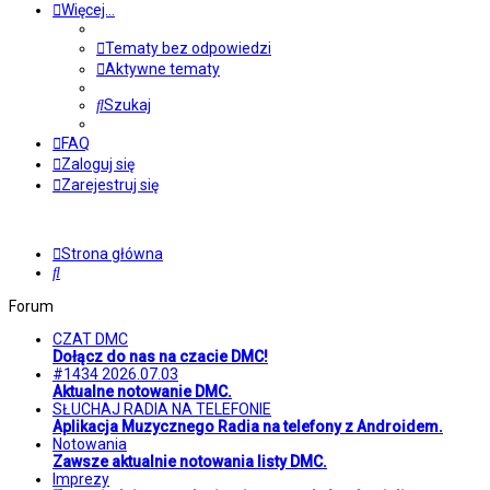
Więcej…
Tematy bez odpowiedzi
Aktywne tematy
Szukaj
FAQ
Zaloguj się
Zarejestruj się
Strona główna
Szukaj
Forum
CZAT DMC
Dołącz do nas na czacie DMC!
#1434 2026.07.03
Aktualne notowanie DMC.
SŁUCHAJ RADIA NA TELEFONIE
Aplikacja Muzycznego Radia na telefony z Androidem.
Notowania
Zawsze aktualnie notowania listy DMC.
Imprezy