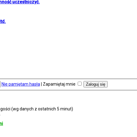
mność uczestniczyć.
td.
Nie pamiętam hasła
|
Zapamiętaj mnie
 gości (wg danych z ostatnich 5 minut)
2
ni