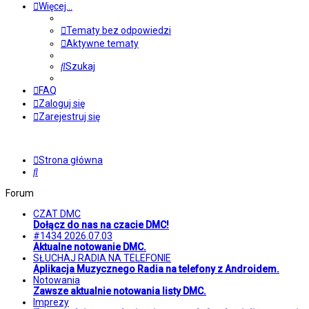
Więcej…
Tematy bez odpowiedzi
Aktywne tematy
Szukaj
FAQ
Zaloguj się
Zarejestruj się
Strona główna
Szukaj
Forum
CZAT DMC
Dołącz do nas na czacie DMC!
#1434 2026.07.03
Aktualne notowanie DMC.
SŁUCHAJ RADIA NA TELEFONIE
Aplikacja Muzycznego Radia na telefony z Androidem.
Notowania
Zawsze aktualnie notowania listy DMC.
Imprezy