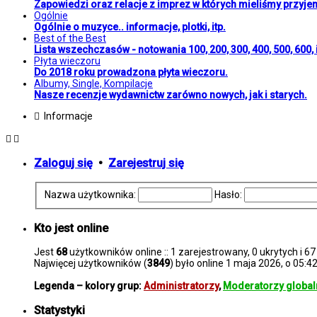
Zapowiedzi oraz relacje z imprez w których mieliśmy przyje
Ogólnie
Ogólnie o muzyce.. informacje, plotki, itp.
Best of the Best
Lista wszechczasów - notowania 100, 200, 300, 400, 500, 600, i
Płyta wieczoru
Do 2018 roku prowadzona płyta wieczoru.
Albumy, Single, Kompilacje
Nasze recenzje wydawnictw zarówno nowych, jak i starych.
Informacje
Zaloguj się
•
Zarejestruj się
Nazwa użytkownika:
Hasło:
Kto jest online
Jest
68
użytkowników online :: 1 zarejestrowany, 0 ukrytych i 67
Najwięcej użytkowników (
3849
) było online 1 maja 2026, o 05:4
Legenda – kolory grup:
Administratorzy
,
Moderatorzy global
Statystyki