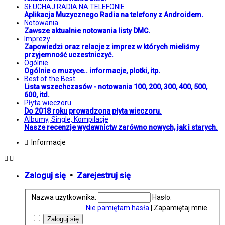
SŁUCHAJ RADIA NA TELEFONIE
Aplikacja Muzycznego Radia na telefony z Androidem.
Notowania
Zawsze aktualnie notowania listy DMC.
Imprezy
Zapowiedzi oraz relacje z imprez w których mieliśmy
przyjemność uczestniczyć.
Ogólnie
Ogólnie o muzyce.. informacje, plotki, itp.
Best of the Best
Lista wszechczasów - notowania 100, 200, 300, 400, 500,
600, itd.
Płyta wieczoru
Do 2018 roku prowadzona płyta wieczoru.
Albumy, Single, Kompilacje
Nasze recenzje wydawnictw zarówno nowych, jak i starych.
Informacje
Zaloguj się
•
Zarejestruj się
Nazwa użytkownika:
Hasło:
Nie pamiętam hasła
|
Zapamiętaj mnie