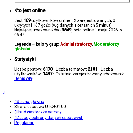
Kto jest online
Jest
169
użytkowników online :: 2 zarejestrowanych, 0
ukrytych i 167 gości (wg danych z ostatnich 5 minut)
Najwięcej użytkowników (
3849
) było online 1 maja 2026, o
05:42
Legenda – kolory grup:
Administratorzy
,
Moderatorzy
globalni
Statystyki
Liczba postów:
6178
• Liczba tematów:
2101
• Liczba
użytkowników:
1487
• Ostatnio zarejestrowany użytkownik:
Denis789
Strona główna
Strefa czasowa
UTC+01:00
Usuń ciasteczka witryny
Zasady ochrony danych osobowych
Regulamin