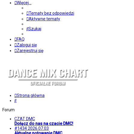
Więcej…
Tematy bez odpowiedzi
Aktywne tematy
Szukaj
FAQ
Zaloguj się
Zarejestruj się
Strona główna
Szukaj
Forum
CZAT DMC
Dołącz do nas na czacie DMC!
#1434 2026.07.03
Aktualne notowanie DMC.