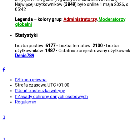
Najwięcej użytkowników (
3849
) było online 1 maja 2026, o
05:42
Legenda – kolory grup:
Administratorzy
,
Moderatorzy
globalni
Statystyki
Liczba postów:
6177
• Liczba tematów:
2100
• Liczba
użytkowników:
1487
• Ostatnio zarejestrowany użytkownik:
Denis789
Strona główna
Strefa czasowa
UTC+01:00
Usuń ciasteczka witryny
Zasady ochrony danych osobowych
Regulamin