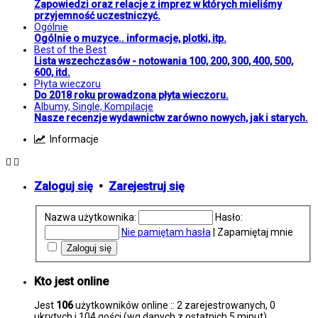
Zapowiedzi oraz relacje z imprez w których mieliśmy
przyjemność uczestniczyć.
Ogólnie
Ogólnie o muzyce.. informacje, plotki, itp.
Best of the Best
Lista wszechczasów - notowania 100, 200, 300, 400, 500,
600, itd.
Płyta wieczoru
Do 2018 roku prowadzona płyta wieczoru.
Albumy, Single, Kompilacje
Nasze recenzje wydawnictw zarówno nowych, jak i starych.
Informacje
Zaloguj się
•
Zarejestruj się
Nazwa użytkownika:
Hasło:
Nie pamiętam hasła
|
Zapamiętaj mnie
Kto jest online
Jest
106
użytkowników online :: 2 zarejestrowanych, 0
ukrytych i 104 gości (wg danych z ostatnich 5 minut)