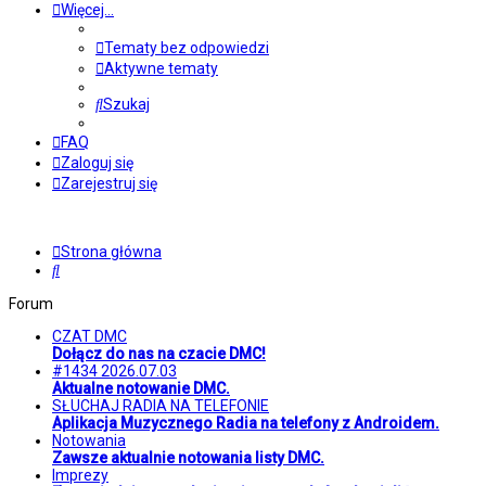
Więcej…
Tematy bez odpowiedzi
Aktywne tematy
Szukaj
FAQ
Zaloguj się
Zarejestruj się
Strona główna
Szukaj
Forum
CZAT DMC
Dołącz do nas na czacie DMC!
#1434 2026.07.03
Aktualne notowanie DMC.
SŁUCHAJ RADIA NA TELEFONIE
Aplikacja Muzycznego Radia na telefony z Androidem.
Notowania
Zawsze aktualnie notowania listy DMC.
Imprezy