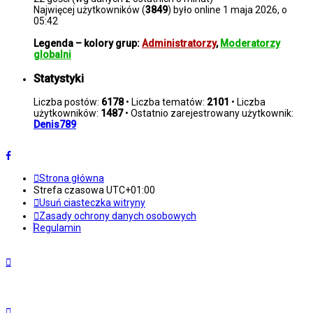
Najwięcej użytkowników (
3849
) było online 1 maja 2026, o
05:42
Legenda – kolory grup:
Administratorzy
,
Moderatorzy
globalni
Statystyki
Liczba postów:
6178
• Liczba tematów:
2101
• Liczba
użytkowników:
1487
• Ostatnio zarejestrowany użytkownik:
Denis789
Strona główna
Strefa czasowa
UTC+01:00
Usuń ciasteczka witryny
Zasady ochrony danych osobowych
Regulamin