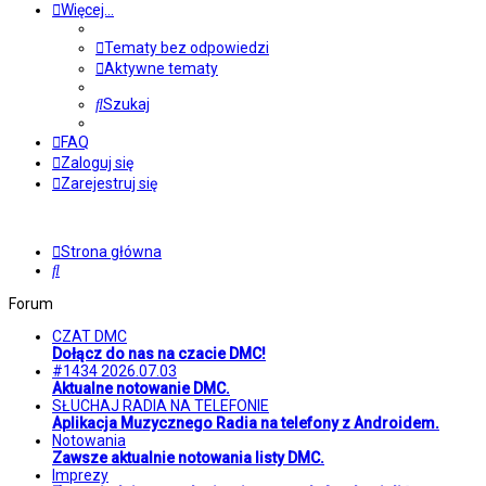
Więcej…
Tematy bez odpowiedzi
Aktywne tematy
Szukaj
FAQ
Zaloguj się
Zarejestruj się
Strona główna
Szukaj
Forum
CZAT DMC
Dołącz do nas na czacie DMC!
#1434 2026.07.03
Aktualne notowanie DMC.
SŁUCHAJ RADIA NA TELEFONIE
Aplikacja Muzycznego Radia na telefony z Androidem.
Notowania
Zawsze aktualnie notowania listy DMC.
Imprezy