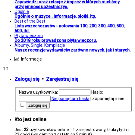
Zapowiedzi oraz relacje z imprez w których mieliśmy
przyjemność uczestniczyć.
Ogólnie
Ogólnie o muzyce.. informacje, plotki, itp.
Best of the Best
Lista wszechczasów - notowania 100, 200, 300, 400, 500,
600, itd.
Płyta wieczoru
Do 2018 roku prowadzona płyta wieczoru.
Albumy, Single, Kompilacje
Nasze recenzje wydawnictw zarówno nowych, jak i starych.
Informacje
Zaloguj się
•
Zarejestruj się
Nazwa użytkownika:
Hasło:
Nie pamiętam hasła
|
Zapamiętaj mnie
Kto jest online
Jest
23
użytkowników online :: 1 zarejestrowany, 0 ukrytych i
22 gości (wg danych z ostatnich 5 minut)