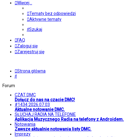
Więcej…
Tematy bez odpowiedzi
Aktywne tematy
Szukaj
FAQ
Zaloguj się
Zarejestruj się
Strona główna
Szukaj
Forum
CZAT DMC
Dołącz do nas na czacie DMC!
#1434 2026.07.03
Aktualne notowanie DMC.
SŁUCHAJ RADIA NA TELEFONIE
Aplikacja Muzycznego Radia na telefony z Androidem.
Notowania
Zawsze aktualnie notowania listy DMC.
Imprezy