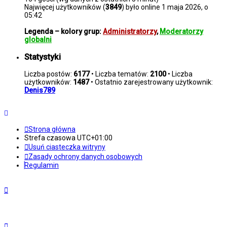
Najwięcej użytkowników (
3849
) było online 1 maja 2026, o
05:42
Legenda – kolory grup:
Administratorzy
,
Moderatorzy
globalni
Statystyki
Liczba postów:
6177
• Liczba tematów:
2100
• Liczba
użytkowników:
1487
• Ostatnio zarejestrowany użytkownik:
Denis789
Strona główna
Strefa czasowa
UTC+01:00
Usuń ciasteczka witryny
Zasady ochrony danych osobowych
Regulamin