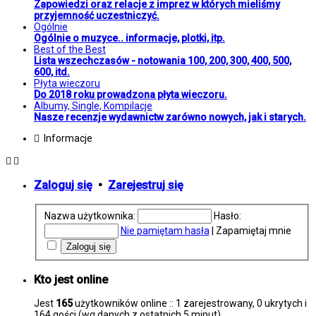
Zapowiedzi oraz relacje z imprez w których mieliśmy
przyjemność uczestniczyć.
Ogólnie
Ogólnie o muzyce.. informacje, plotki, itp.
Best of the Best
Lista wszechczasów - notowania 100, 200, 300, 400, 500,
600, itd.
Płyta wieczoru
Do 2018 roku prowadzona płyta wieczoru.
Albumy, Single, Kompilacje
Nasze recenzje wydawnictw zarówno nowych, jak i starych.
Informacje
Zaloguj się
•
Zarejestruj się
Nazwa użytkownika:
Hasło:
Nie pamiętam hasła
|
Zapamiętaj mnie
Kto jest online
Jest
165
użytkowników online :: 1 zarejestrowany, 0 ukrytych i
164 gości (wg danych z ostatnich 5 minut)