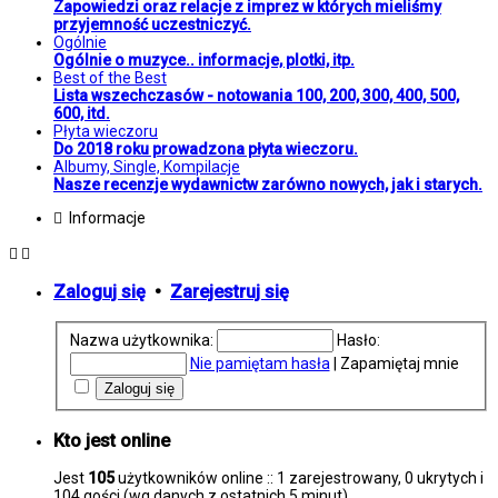
Zapowiedzi oraz relacje z imprez w których mieliśmy
przyjemność uczestniczyć.
Ogólnie
Ogólnie o muzyce.. informacje, plotki, itp.
Best of the Best
Lista wszechczasów - notowania 100, 200, 300, 400, 500,
600, itd.
Płyta wieczoru
Do 2018 roku prowadzona płyta wieczoru.
Albumy, Single, Kompilacje
Nasze recenzje wydawnictw zarówno nowych, jak i starych.
Informacje
Zaloguj się
•
Zarejestruj się
Nazwa użytkownika:
Hasło:
Nie pamiętam hasła
|
Zapamiętaj mnie
Kto jest online
Jest
105
użytkowników online :: 1 zarejestrowany, 0 ukrytych i
104 gości (wg danych z ostatnich 5 minut)