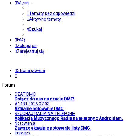
Więcej…
Tematy bez odpowiedzi
Aktywne tematy
Szukaj
FAQ
Zaloguj się
Zarejestruj się
Strona główna
Szukaj
Forum
CZAT DMC
Dołącz do nas na czacie DMC!
#1434 2026.07.03
Aktualne notowanie DMC.
SŁUCHAJ RADIA NA TELEFONIE
Aplikacja Muzycznego Radia na telefony z Androidem.
Notowania
Zawsze aktualnie notowania listy DMC.
Imprezy