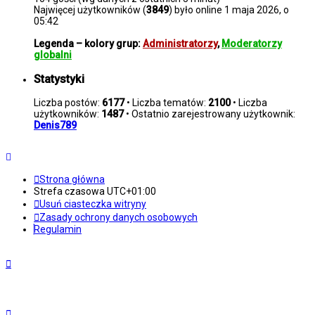
Najwięcej użytkowników (
3849
) było online 1 maja 2026, o
05:42
Legenda – kolory grup:
Administratorzy
,
Moderatorzy
globalni
Statystyki
Liczba postów:
6177
• Liczba tematów:
2100
• Liczba
użytkowników:
1487
• Ostatnio zarejestrowany użytkownik:
Denis789
Strona główna
Strefa czasowa
UTC+01:00
Usuń ciasteczka witryny
Zasady ochrony danych osobowych
Regulamin