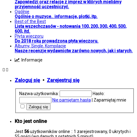
Zapowiedzi oraz relacje z imprez w których mieliśmy
przyjemność uczestniczyć.
Ogólnie
Ogólnie o muzyce.. informacje, plotki, itp.
Best of the Best
Lista wszechczasów - notowania 100, 200, 300, 400, 500,
600, itd.
Płyta wieczoru
Do 2018 roku prowadzona płyta wieczoru.
Albumy, Single, Kompilacje
Nasze recenzje wydawnictw zarówno nowych, jak i starych.
Informacje
Zaloguj się
•
Zarejestruj się
Nazwa użytkownika:
Hasło:
Nie pamiętam hasła
|
Zapamiętaj mnie
Kto jest online
Jest
56
użytkowników online :: 1 zarejestrowany, 0 ukrytych i
55 gości (wg danych z ostatnich 5 minut)