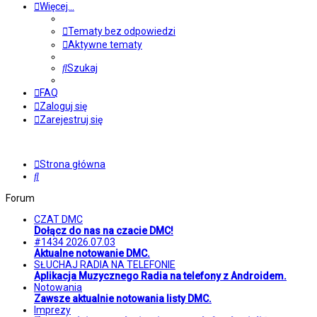
Więcej…
Tematy bez odpowiedzi
Aktywne tematy
Szukaj
FAQ
Zaloguj się
Zarejestruj się
Strona główna
Szukaj
Forum
CZAT DMC
Dołącz do nas na czacie DMC!
#1434 2026.07.03
Aktualne notowanie DMC.
SŁUCHAJ RADIA NA TELEFONIE
Aplikacja Muzycznego Radia na telefony z Androidem.
Notowania
Zawsze aktualnie notowania listy DMC.
Imprezy