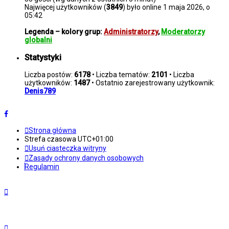
Najwięcej użytkowników (
3849
) było online 1 maja 2026, o
05:42
Legenda – kolory grup:
Administratorzy
,
Moderatorzy
globalni
Statystyki
Liczba postów:
6178
• Liczba tematów:
2101
• Liczba
użytkowników:
1487
• Ostatnio zarejestrowany użytkownik:
Denis789
Strona główna
Strefa czasowa
UTC+01:00
Usuń ciasteczka witryny
Zasady ochrony danych osobowych
Regulamin