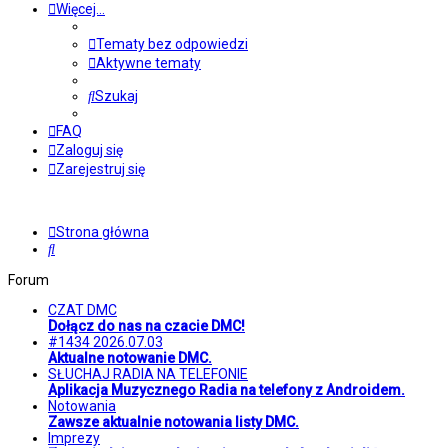
Więcej…
Tematy bez odpowiedzi
Aktywne tematy
Szukaj
FAQ
Zaloguj się
Zarejestruj się
Strona główna
Szukaj
Forum
CZAT DMC
Dołącz do nas na czacie DMC!
#1434 2026.07.03
Aktualne notowanie DMC.
SŁUCHAJ RADIA NA TELEFONIE
Aplikacja Muzycznego Radia na telefony z Androidem.
Notowania
Zawsze aktualnie notowania listy DMC.
Imprezy