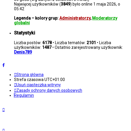
Najwięcej użytkowników (
3849
) było online 1 maja 2026, o
05:42
Legenda – kolory grup:
Administratorzy
,
Moderatorzy
globalni
Statystyki
Liczba postów:
6178
• Liczba tematów:
2101
• Liczba
użytkowników:
1487
• Ostatnio zarejestrowany użytkownik:
Denis789
Strona główna
Strefa czasowa
UTC+01:00
Usuń ciasteczka witryny
Zasady ochrony danych osobowych
Regulamin