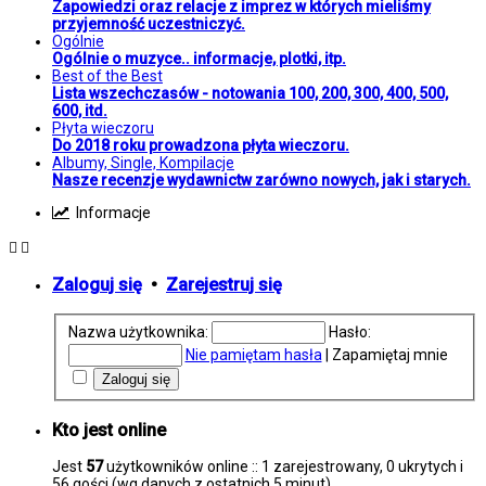
Zapowiedzi oraz relacje z imprez w których mieliśmy
przyjemność uczestniczyć.
Ogólnie
Ogólnie o muzyce.. informacje, plotki, itp.
Best of the Best
Lista wszechczasów - notowania 100, 200, 300, 400, 500,
600, itd.
Płyta wieczoru
Do 2018 roku prowadzona płyta wieczoru.
Albumy, Single, Kompilacje
Nasze recenzje wydawnictw zarówno nowych, jak i starych.
Informacje
Zaloguj się
•
Zarejestruj się
Nazwa użytkownika:
Hasło:
Nie pamiętam hasła
|
Zapamiętaj mnie
Kto jest online
Jest
57
użytkowników online :: 1 zarejestrowany, 0 ukrytych i
56 gości (wg danych z ostatnich 5 minut)