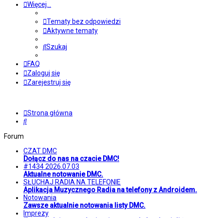
Więcej…
Tematy bez odpowiedzi
Aktywne tematy
Szukaj
FAQ
Zaloguj się
Zarejestruj się
Strona główna
Szukaj
Forum
CZAT DMC
Dołącz do nas na czacie DMC!
#1434 2026.07.03
Aktualne notowanie DMC.
SŁUCHAJ RADIA NA TELEFONIE
Aplikacja Muzycznego Radia na telefony z Androidem.
Notowania
Zawsze aktualnie notowania listy DMC.
Imprezy