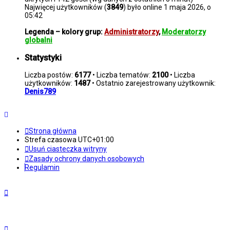
Najwięcej użytkowników (
3849
) było online 1 maja 2026, o
05:42
Legenda – kolory grup:
Administratorzy
,
Moderatorzy
globalni
Statystyki
Liczba postów:
6177
• Liczba tematów:
2100
• Liczba
użytkowników:
1487
• Ostatnio zarejestrowany użytkownik:
Denis789
Strona główna
Strefa czasowa
UTC+01:00
Usuń ciasteczka witryny
Zasady ochrony danych osobowych
Regulamin