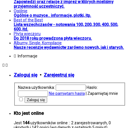
Zapowiedzi oraz relacje z imprez w których mieliśmy
przyjemność uczestniczyć.
Ogólnie
Ogólnie o muzyce.. informacje, plotki, itp.
Best of the Best
Lista wszechczasów - notowania 100, 200, 300, 400, 500,
600, itd.
Płyta wieczoru
Do 2018 roku prowadzona płyta wieczoru.
Albumy, Single, Kompilacje
Nasze recenzje wydawnictw zarówno nowych, jak i starych.
Informacje
Zaloguj się
•
Zarejestruj się
Nazwa użytkownika:
Hasło:
Nie pamiętam hasła
|
Zapamiętaj mnie
Kto jest online
Jest
144
użytkowników online :: 2 zarejestrowanych, 0
ukrytych i 142 gości (wg danych z ostatnich 5 minut)