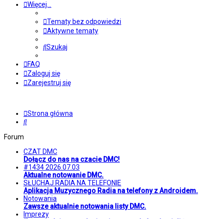
Więcej…
Tematy bez odpowiedzi
Aktywne tematy
Szukaj
FAQ
Zaloguj się
Zarejestruj się
Strona główna
Szukaj
Forum
CZAT DMC
Dołącz do nas na czacie DMC!
#1434 2026.07.03
Aktualne notowanie DMC.
SŁUCHAJ RADIA NA TELEFONIE
Aplikacja Muzycznego Radia na telefony z Androidem.
Notowania
Zawsze aktualnie notowania listy DMC.
Imprezy