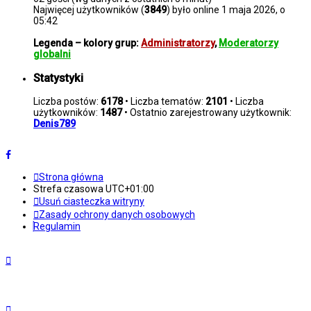
Najwięcej użytkowników (
3849
) było online 1 maja 2026, o
05:42
Legenda – kolory grup:
Administratorzy
,
Moderatorzy
globalni
Statystyki
Liczba postów:
6178
• Liczba tematów:
2101
• Liczba
użytkowników:
1487
• Ostatnio zarejestrowany użytkownik:
Denis789
Strona główna
Strefa czasowa
UTC+01:00
Usuń ciasteczka witryny
Zasady ochrony danych osobowych
Regulamin