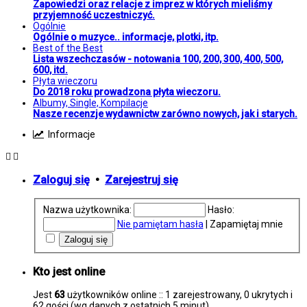
Zapowiedzi oraz relacje z imprez w których mieliśmy
przyjemność uczestniczyć.
Ogólnie
Ogólnie o muzyce.. informacje, plotki, itp.
Best of the Best
Lista wszechczasów - notowania 100, 200, 300, 400, 500,
600, itd.
Płyta wieczoru
Do 2018 roku prowadzona płyta wieczoru.
Albumy, Single, Kompilacje
Nasze recenzje wydawnictw zarówno nowych, jak i starych.
Informacje
Zaloguj się
•
Zarejestruj się
Nazwa użytkownika:
Hasło:
Nie pamiętam hasła
|
Zapamiętaj mnie
Kto jest online
Jest
63
użytkowników online :: 1 zarejestrowany, 0 ukrytych i
62 gości (wg danych z ostatnich 5 minut)