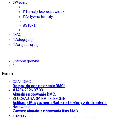
Więcej…
Tematy bez odpowiedzi
Aktywne tematy
Szukaj
FAQ
Zaloguj się
Zarejestruj się
Strona główna
Szukaj
Forum
CZAT DMC
Dołącz do nas na czacie DMC!
#1434 2026.07.03
Aktualne notowanie DMC.
SŁUCHAJ RADIA NA TELEFONIE
Aplikacja Muzycznego Radia na telefony z Androidem.
Notowania
Zawsze aktualnie notowania listy DMC.
Imprezy