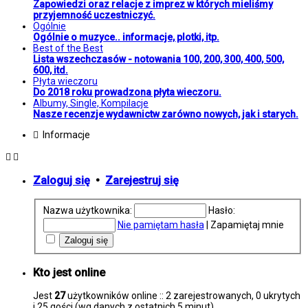
Zapowiedzi oraz relacje z imprez w których mieliśmy
przyjemność uczestniczyć.
Ogólnie
Ogólnie o muzyce.. informacje, plotki, itp.
Best of the Best
Lista wszechczasów - notowania 100, 200, 300, 400, 500,
600, itd.
Płyta wieczoru
Do 2018 roku prowadzona płyta wieczoru.
Albumy, Single, Kompilacje
Nasze recenzje wydawnictw zarówno nowych, jak i starych.
Informacje
Zaloguj się
•
Zarejestruj się
Nazwa użytkownika:
Hasło:
Nie pamiętam hasła
|
Zapamiętaj mnie
Kto jest online
Jest
27
użytkowników online :: 2 zarejestrowanych, 0 ukrytych
i 25 gości (wg danych z ostatnich 5 minut)