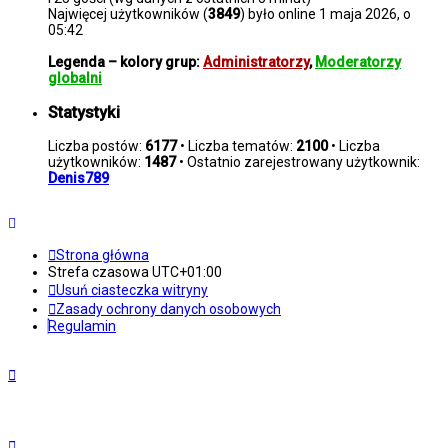
Najwięcej użytkowników (
3849
) było online 1 maja 2026, o
05:42
Legenda – kolory grup:
Administratorzy
,
Moderatorzy
globalni
Statystyki
Liczba postów:
6177
• Liczba tematów:
2100
• Liczba
użytkowników:
1487
• Ostatnio zarejestrowany użytkownik:
Denis789
Strona główna
Strefa czasowa
UTC+01:00
Usuń ciasteczka witryny
Zasady ochrony danych osobowych
Regulamin