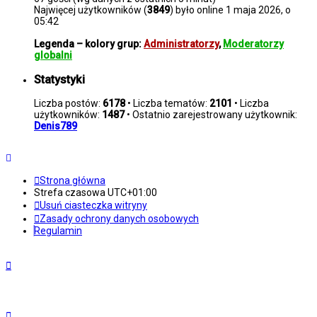
Najwięcej użytkowników (
3849
) było online 1 maja 2026, o
05:42
Legenda – kolory grup:
Administratorzy
,
Moderatorzy
globalni
Statystyki
Liczba postów:
6178
• Liczba tematów:
2101
• Liczba
użytkowników:
1487
• Ostatnio zarejestrowany użytkownik:
Denis789
Strona główna
Strefa czasowa
UTC+01:00
Usuń ciasteczka witryny
Zasady ochrony danych osobowych
Regulamin