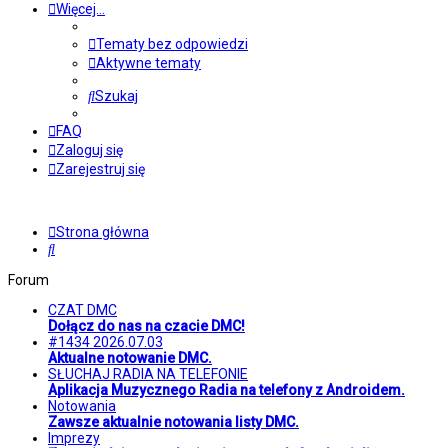
Więcej…
Tematy bez odpowiedzi
Aktywne tematy
Szukaj
FAQ
Zaloguj się
Zarejestruj się
Strona główna
Szukaj
Forum
CZAT DMC
Dołącz do nas na czacie DMC!
#1434 2026.07.03
Aktualne notowanie DMC.
SŁUCHAJ RADIA NA TELEFONIE
Aplikacja Muzycznego Radia na telefony z Androidem.
Notowania
Zawsze aktualnie notowania listy DMC.
Imprezy