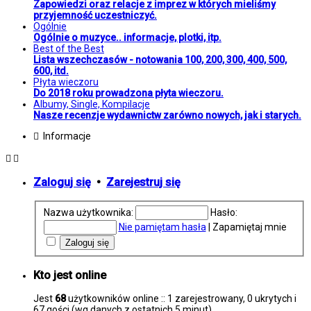
Zapowiedzi oraz relacje z imprez w których mieliśmy
przyjemność uczestniczyć.
Ogólnie
Ogólnie o muzyce.. informacje, plotki, itp.
Best of the Best
Lista wszechczasów - notowania 100, 200, 300, 400, 500,
600, itd.
Płyta wieczoru
Do 2018 roku prowadzona płyta wieczoru.
Albumy, Single, Kompilacje
Nasze recenzje wydawnictw zarówno nowych, jak i starych.
Informacje
Zaloguj się
•
Zarejestruj się
Nazwa użytkownika:
Hasło:
Nie pamiętam hasła
|
Zapamiętaj mnie
Kto jest online
Jest
68
użytkowników online :: 1 zarejestrowany, 0 ukrytych i
67 gości (wg danych z ostatnich 5 minut)