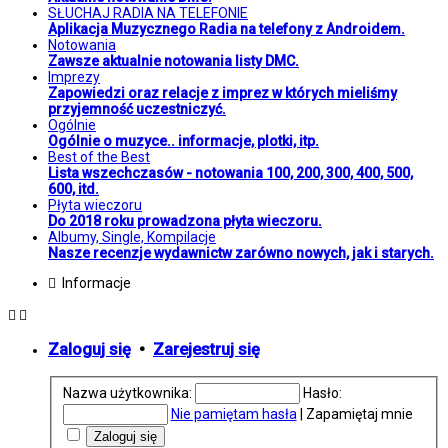
SŁUCHAJ RADIA NA TELEFONIE
Aplikacja Muzycznego Radia na telefony z Androidem.
Notowania
Zawsze aktualnie notowania listy DMC.
Imprezy
Zapowiedzi oraz relacje z imprez w których mieliśmy
przyjemność uczestniczyć.
Ogólnie
Ogólnie o muzyce.. informacje, plotki, itp.
Best of the Best
Lista wszechczasów - notowania 100, 200, 300, 400, 500,
600, itd.
Płyta wieczoru
Do 2018 roku prowadzona płyta wieczoru.
Albumy, Single, Kompilacje
Nasze recenzje wydawnictw zarówno nowych, jak i starych.
Informacje
Zaloguj się
•
Zarejestruj się
Nazwa użytkownika:
Hasło:
Nie pamiętam hasła
|
Zapamiętaj mnie