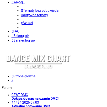
Więcej…
Tematy bez odpowiedzi
Aktywne tematy
Szukaj
FAQ
Zaloguj się
Zarejestruj się
Strona główna
Szukaj
Forum
CZAT DMC
Dołącz do nas na czacie DMC!
#1434 2026.07.03
Aktualne notowanie DMC.