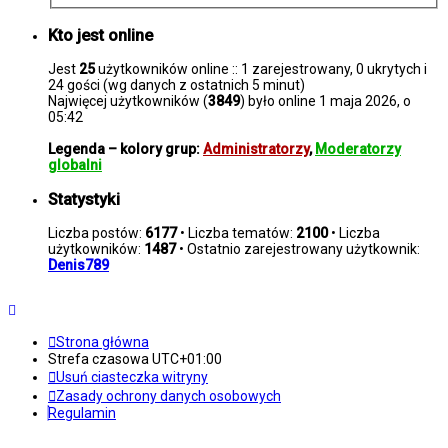
Kto jest online
Jest
25
użytkowników online :: 1 zarejestrowany, 0 ukrytych i
24 gości (wg danych z ostatnich 5 minut)
Najwięcej użytkowników (
3849
) było online 1 maja 2026, o
05:42
Legenda – kolory grup:
Administratorzy
,
Moderatorzy
globalni
Statystyki
Liczba postów:
6177
• Liczba tematów:
2100
• Liczba
użytkowników:
1487
• Ostatnio zarejestrowany użytkownik:
Denis789
Strona główna
Strefa czasowa
UTC+01:00
Usuń ciasteczka witryny
Zasady ochrony danych osobowych
Regulamin