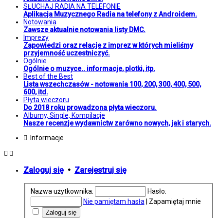
SŁUCHAJ RADIA NA TELEFONIE
Aplikacja Muzycznego Radia na telefony z Androidem.
Notowania
Zawsze aktualnie notowania listy DMC.
Imprezy
Zapowiedzi oraz relacje z imprez w których mieliśmy
przyjemność uczestniczyć.
Ogólnie
Ogólnie o muzyce.. informacje, plotki, itp.
Best of the Best
Lista wszechczasów - notowania 100, 200, 300, 400, 500,
600, itd.
Płyta wieczoru
Do 2018 roku prowadzona płyta wieczoru.
Albumy, Single, Kompilacje
Nasze recenzje wydawnictw zarówno nowych, jak i starych.
Informacje
Zaloguj się
•
Zarejestruj się
Nazwa użytkownika:
Hasło:
Nie pamiętam hasła
|
Zapamiętaj mnie