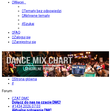
Więcej…
Tematy bez odpowiedzi
Aktywne tematy
Szukaj
FAQ
Zaloguj się
Zarejestruj się
Strona główna
Szukaj
Forum
CZAT DMC
Dołącz do nas na czacie DMC!
#1434 2026.07.03
Aktualne notowanie DMC.