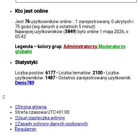
Kto jest online
Jest
76
użytkowników online :: 1 zarejestrowany, 0 ukrytych i
75 gości (wg danych z ostatnich 5 minut)
Najwięcej użytkowników (
3849
) było online 1 maja 2026, o
05:42
Legenda – kolory grup:
Administratorzy
,
Moderatorzy
globalni
Statystyki
Liczba postów:
6177
• Liczba tematów:
2100
• Liczba
użytkowników:
1487
• Ostatnio zarejestrowany użytkownik:
Denis789
Strona główna
Strefa czasowa
UTC+01:00
Usuń ciasteczka witryny
Zasady ochrony danych osobowych
Regulamin