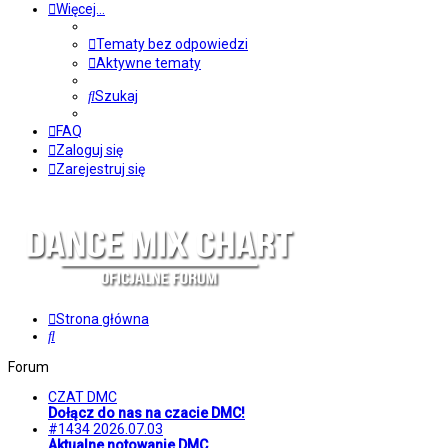
Więcej…
Tematy bez odpowiedzi
Aktywne tematy
Szukaj
FAQ
Zaloguj się
Zarejestruj się
Strona główna
Szukaj
Forum
CZAT DMC
Dołącz do nas na czacie DMC!
#1434 2026.07.03
Aktualne notowanie DMC.