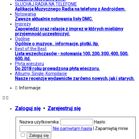
SŁUCHAJ RADIA NA TELEFONIE
Aplikacja Muzycznego Radia na telefony z Androidem.
Notowania
Zawsze aktualnie notowania listy DMC.
Imprezy
Zapowiedzi oraz relacje z imprez w których mieliśmy
przyjemność uczestniczyć.
Ogólnie
Ogólnie o muzyce.. informacje, plotki, itp.
Best of the Best
Lista wszechczasów - notowania 100, 200, 300, 400, 500,
600, itd.
Płyta wieczoru
Do 2018 roku prowadzona płyta wieczoru.
Albumy, Single, Kompilacje
Nasze recenzje wydawnictw zarówno nowych, jak i starych.
Informacje
Zaloguj się
•
Zarejestruj się
Nazwa użytkownika:
Hasło:
Nie pamiętam hasła
|
Zapamiętaj mnie