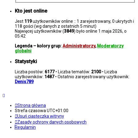
Kto jest online
Jest
119
użytkowników online :: 1 zarejestrowany, 0 ukrytych i
118 gości (wg danych z ostatnich 5 minut)
Najwięcej użytkowników (
3849
) było online 1 maja 2026, o
05:42
Legenda – kolory grup:
Administratorzy
,
Moderatorzy
globalni
Statystyki
Liczba postów:
6177
• Liczba tematów:
2100
• Liczba
użytkowników:
1487
• Ostatnio zarejestrowany użytkownik:
Denis789
Strona główna
Strefa czasowa
UTC+01:00
Usuń ciasteczka witryny
Zasady ochrony danych osobowych
Regulamin