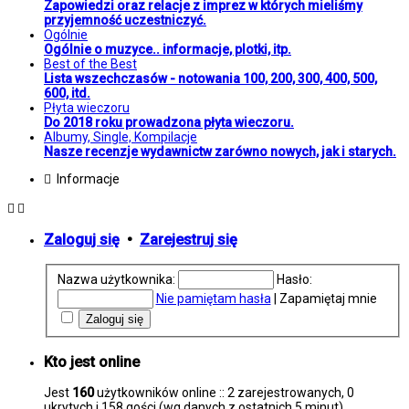
Zapowiedzi oraz relacje z imprez w których mieliśmy
przyjemność uczestniczyć.
Ogólnie
Ogólnie o muzyce.. informacje, plotki, itp.
Best of the Best
Lista wszechczasów - notowania 100, 200, 300, 400, 500,
600, itd.
Płyta wieczoru
Do 2018 roku prowadzona płyta wieczoru.
Albumy, Single, Kompilacje
Nasze recenzje wydawnictw zarówno nowych, jak i starych.
Informacje
Zaloguj się
•
Zarejestruj się
Nazwa użytkownika:
Hasło:
Nie pamiętam hasła
|
Zapamiętaj mnie
Kto jest online
Jest
160
użytkowników online :: 2 zarejestrowanych, 0
ukrytych i 158 gości (wg danych z ostatnich 5 minut)