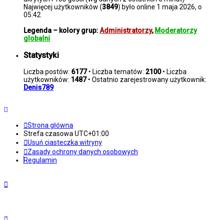
Najwięcej użytkowników (
3849
) było online 1 maja 2026, o
05:42
Legenda – kolory grup:
Administratorzy
,
Moderatorzy
globalni
Statystyki
Liczba postów:
6177
• Liczba tematów:
2100
• Liczba
użytkowników:
1487
• Ostatnio zarejestrowany użytkownik:
Denis789
Strona główna
Strefa czasowa
UTC+01:00
Usuń ciasteczka witryny
Zasady ochrony danych osobowych
Regulamin