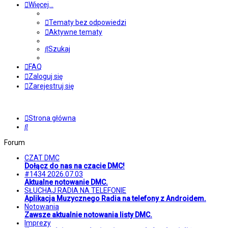
Więcej…
Tematy bez odpowiedzi
Aktywne tematy
Szukaj
FAQ
Zaloguj się
Zarejestruj się
Strona główna
Szukaj
Forum
CZAT DMC
Dołącz do nas na czacie DMC!
#1434 2026.07.03
Aktualne notowanie DMC.
SŁUCHAJ RADIA NA TELEFONIE
Aplikacja Muzycznego Radia na telefony z Androidem.
Notowania
Zawsze aktualnie notowania listy DMC.
Imprezy